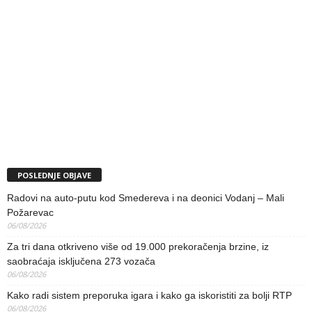
POSLEDNJE OBJAVE
Radovi na auto-putu kod Smedereva i na deonici Vodanj – Mali
Požarevac
06/08/2026
Za tri dana otkriveno više od 19.000 prekoračenja brzine, iz
saobraćaja isključena 273 vozača
06/08/2026
Kako radi sistem preporuka igara i kako ga iskoristiti za bolji RTP
06/08/2026