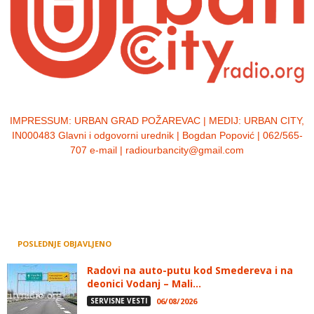
IMPRESSUM:
URBAN GRAD POŽAREVAC | MEDIJ: URBAN CITY,
IN000483 Glavni i odgovorni urednik | Bogdan Popović | 062/565-
707 e-mail | radiourbancity@gmail.com
POSLEDNJE OBJAVLJENO
Radovi na auto-putu kod Smedereva i na
deonici Vodanj – Mali...
SERVISNE VESTI
06/08/2026