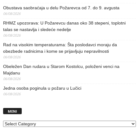
Obustava saobraćaja u delu Požarevca od 7. do 9. avgusta
06/08/2026
RHMZ upozorava: U Požarevcu danas oko 38 stepeni, toplotni
talas se nastavlja i sledeće nedelje
06/08/2026
Rad na visokim temperaturama: Šta poslodavci moraju da
obezbede radnicima i kome se prijavljuju nepravilnosti
06/08/2026
Obeležen Dan rudara u Starom Kostolcu, položeni venci na
Majdanu
06/08/2026
Jedna osoba poginula u požaru u Lučici
06/08/2026
MENI
MENI