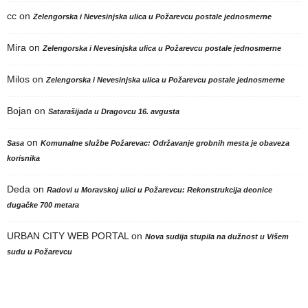
cc
on
Zelengorska i Nevesinjska ulica u Požarevcu postale jednosmerne
Mira
on
Zelengorska i Nevesinjska ulica u Požarevcu postale jednosmerne
Milos
on
Zelengorska i Nevesinjska ulica u Požarevcu postale jednosmerne
Bojan
on
Satarašijada u Dragovcu 16. avgusta
on
Sasa
Komunalne službe Požarevac: Održavanje grobnih mesta je obaveza
korisnika
Deda
on
Radovi u Moravskoj ulici u Požarevcu: Rekonstrukcija deonice
dugačke 700 metara
URBAN CITY WEB PORTAL
on
Nova sudija stupila na dužnost u Višem
sudu u Požarevcu