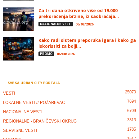
Za tri dana otkriveno više od 19.000
prekoračenja brzine, iz saobraćaja...
NACIONALNE VESTI
06/08/2026
Kako radi sistem preporuka igara i kako ga
iskoristiti za bolji...
PROMO
06/08/2026
SVE SA URBAN CITY PORTALA
25070
VESTI
7694
LOKALNE VESTI // POŽAREVAC
6709
NACIONALNE VESTI
3313
REGIONALNE - BRANIČEVSKI OKRUG
1785
SERVISNE VESTI
1517