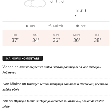
°
31.3
°
48%
4.8kmh
72%
FRI
SAT
SUN
MON
TUE
37
°
34
°
36
°
36
°
38
°
NAJNOVIJI KOMENTARI
Vladan
on
Novi kontejneri za staklo i karton postavljeni na više lokacija u
Požarevcu
Ivan Mlakar
on
Objavljen termin suzbijanja komaraca u Požarevcu, pčelari da
zaštite pčele
ccc
on
Objavljen termin suzbijanja komaraca u Požarevcu, pčelari da zaštite
pčele