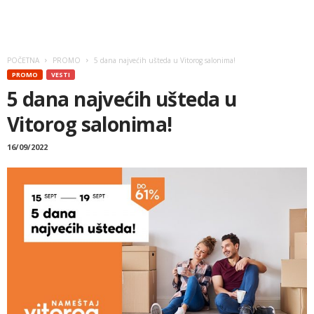
POČETNA
PROMO
5 dana najvećih ušteda u Vitorog salonima!
PROMO
VESTI
5 dana najvećih ušteda u
Vitorog salonima!
16/09/2022