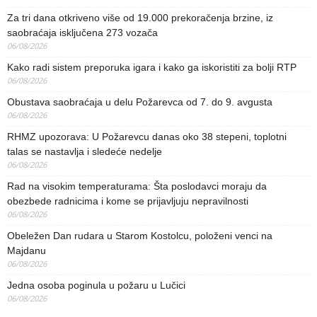
Za tri dana otkriveno više od 19.000 prekoračenja brzine, iz
saobraćaja isključena 273 vozača
06/08/2026
Kako radi sistem preporuka igara i kako ga iskoristiti za bolji RTP
06/08/2026
Obustava saobraćaja u delu Požarevca od 7. do 9. avgusta
06/08/2026
RHMZ upozorava: U Požarevcu danas oko 38 stepeni, toplotni
talas se nastavlja i sledeće nedelje
06/08/2026
Rad na visokim temperaturama: Šta poslodavci moraju da
obezbede radnicima i kome se prijavljuju nepravilnosti
06/08/2026
Obeležen Dan rudara u Starom Kostolcu, položeni venci na
Majdanu
06/08/2026
Jedna osoba poginula u požaru u Lučici
06/08/2026