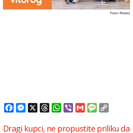
Foto: Promo
Facebook
Messenger
X
Threads
WhatsApp
Viber
Gmail
Messag
Copy
Link
Dragi kupci, ne propustite priliku da