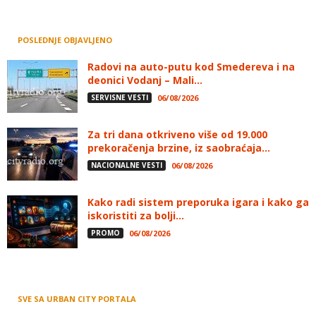
POSLEDNJE OBJAVLJENO
Radovi na auto-putu kod Smedereva i na
deonici Vodanj – Mali...
SERVISNE VESTI
06/08/2026
Za tri dana otkriveno više od 19.000
prekoračenja brzine, iz saobraćaja...
NACIONALNE VESTI
06/08/2026
Kako radi sistem preporuka igara i kako ga
iskoristiti za bolji...
PROMO
06/08/2026
SVE SA URBAN CITY PORTALA