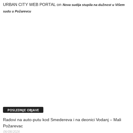
URBAN CITY WEB PORTAL
on
Nova sudija stupila na dužnost u Višem
sudu u Požarevcu
POSLEDNJE OBJAVE
Radovi na auto-putu kod Smedereva i na deonici Vodanj – Mali
Požarevac
06/08/2026