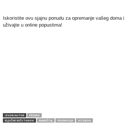
Iskoristite ovu sjajnu ponudu za opremanje vašeg doma i
uživajte u online popustima!
IZVOR/AUTOR
PROMO
KLJUČNE REČI/TAGOVI
NAMEŠTAJ
PROMOCIJA
VITOROG