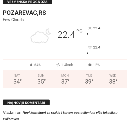
VREMENSKA PROGNOZA
POZAREVAC,RS
Few Clouds
22.4
°
C
22.4
°
22.4
°
64%
1.4kmh
12%
SAT
SUN
MON
TUE
WED
34
°
35
°
37
°
39
°
38
°
NAJNOVIJI KOMENTARI
Vladan
on
Novi kontejneri za staklo i karton postavljeni na više lokacija u
Požarevcu