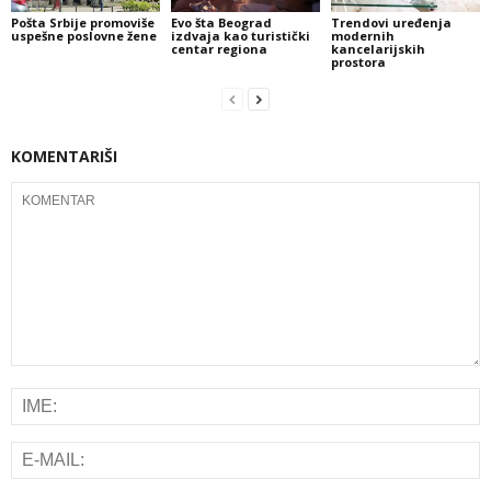
Pošta Srbije promoviše
Evo šta Beograd
Trendovi uređenja
uspešne poslovne žene
izdvaja kao turistički
modernih
centar regiona
kancelarijskih
prostora
KOMENTARIŠI