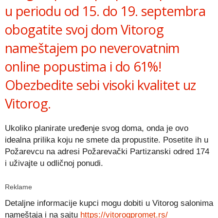
u periodu od 15. do 19. septembra
obogatite svoj dom Vitorog
nameštajem po neverovatnim
online popustima i do 61%!
Obezbedite sebi visoki kvalitet uz
Vitorog.
Ukoliko planirate uređenje svog doma, onda je ovo
idealna prilika koju ne smete da propustite. Posetite ih u
Požarevcu na adresi Požarevački Partizanski odred 174
i uživajte u odličnoj ponudi.
Reklame
Detaljne informacije kupci mogu dobiti u Vitorog salonima
nameštaja i na sajtu
https://vitorogpromet.rs/