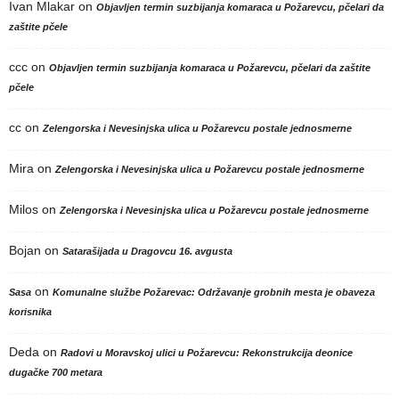
Ivan Mlakar
on
Objavljen termin suzbijanja komaraca u Požarevcu, pčelari da
zaštite pčele
ccc
on
Objavljen termin suzbijanja komaraca u Požarevcu, pčelari da zaštite
pčele
cc
on
Zelengorska i Nevesinjska ulica u Požarevcu postale jednosmerne
Mira
on
Zelengorska i Nevesinjska ulica u Požarevcu postale jednosmerne
Milos
on
Zelengorska i Nevesinjska ulica u Požarevcu postale jednosmerne
Bojan
on
Satarašijada u Dragovcu 16. avgusta
on
Sasa
Komunalne službe Požarevac: Održavanje grobnih mesta je obaveza
korisnika
Deda
on
Radovi u Moravskoj ulici u Požarevcu: Rekonstrukcija deonice
dugačke 700 metara