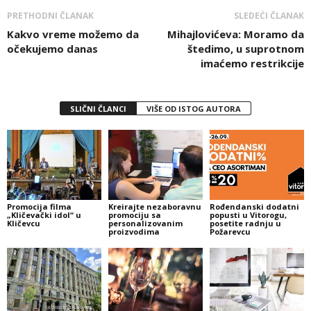
PRETHODNI ČLANAK
SLEDEĆI ČLANAK
Kakvo vreme možemo da
Mihajlovićeva: Moramo da
očekujemo danas
štedimo, u suprotnom
imaćemo restrikcije
SLIČNI ČLANCI
VIŠE OD ISTOG AUTORA
Promocija filma
Kreirajte nezaboravnu
Rođendanski dodatni
„Kličevački idol“ u
promociju sa
popusti u Vitorogu,
Kličevcu
personalizovanim
posetite radnju u
proizvodima
Požarevcu