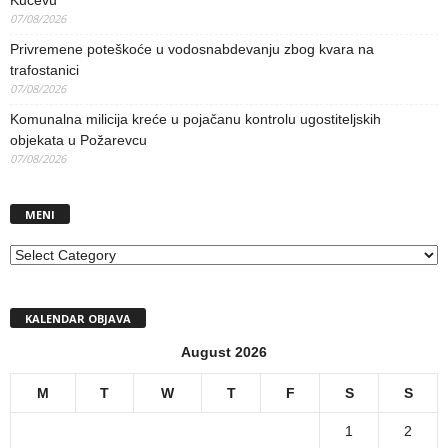
Kučevu
07/08/2026
Privremene poteškoće u vodosnabdevanju zbog kvara na
trafostanici
07/08/2026
Komunalna milicija kreće u pojačanu kontrolu ugostiteljskih
objekata u Požarevcu
07/08/2026
MENI
MENI
KALENDAR OBJAVA
August 2026
M
T
W
T
F
S
S
1
2