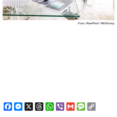
Foto: RawPixel / McKinsey
Facebook
Messenger
X
Threads
WhatsApp
Viber
Gmail
Messag
Copy
Link