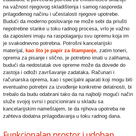
na važnost njegovog skladištenja i samog rasporeda
prilagođenog načinu i učestalosti njegove upotrebe.
Budući da moderno poslovanje ne može sebi da priušti
nepotrebne stanke u toku radnog procesa, vrlo je važno
da zaposleni imaju na raspolaganju svu opremu koja im
je svakodnevno potrebna. Potrošni kancelarijski
materijal,
kao što je papir za štampanje
, zatim toneri,
oprema za pisanje i slično, je potrebno imati u zalihama,
budući da nedostatak ove opreme može da dovede do
zastoja i odloži završavanje zadataka. Računari i
računarska oprema, kao i specijalni aparati koji mogu biti
eventualno potrebni za izvođenje konkretne delatnosti, bi
trebalo da budu odabrani tako da na najbolji mogući način
služe svojoj svrsi i pozicionirani u skladu sa
kancelarijskim nameštajem, te da njihova upotreba ne
zahteva dodatna prilagođavanja u toku radnog dana.
Funkcionalan prostor i udoban