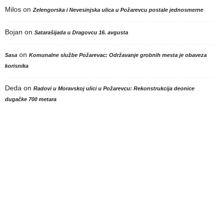
Milos
on
Zelengorska i Nevesinjska ulica u Požarevcu postale jednosmerne
Bojan
on
Satarašijada u Dragovcu 16. avgusta
on
Sasa
Komunalne službe Požarevac: Održavanje grobnih mesta je obaveza
korisnika
Deda
on
Radovi u Moravskoj ulici u Požarevcu: Rekonstrukcija deonice
dugačke 700 metara