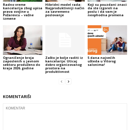
Radno vreme
Hibridni model rada:
Koji su pouzdani znaci
kancelarija zbog upisa
Najproduktivniji način
da ste izgoreli na
prava svojine u
za savremeno
poslu i da vam je
Požarevcu – važne
poslovanje
neophodna promena
izmene
Ograničenje broja
Zašto je bolje raditi iz
5 dana najvećih
zaposlenih u javnom
kancelarije: Uticaj
ušteda u Vitorog
sektoru produženo do
dobro organizovanog
salonima!
kraja 2026. godine
prostora na
produktivnost
KOMENTARIŠI