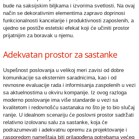
bude na saksijskim biljkama i izvorima svetlosti. Na ovaj
način se dekorativnim elementima zapravo doprinosi
funkcionalnosti kancelarije i produktivnosti zaposlenih, a
ujedno se postiže estetski efekat koji će učiniti prostor
prijatnijim za boravak u njemu.
Adekvatan prostor za sastanke
Uspešnost poslovanja u velikoj meri zavisi od dobre
komunikacije sa eksternim saradnicima, kao i od
revnosne evaluacije rada i informisanja zaspolenih u vezi
sa aktuelnostima u okviru kompanije. Iz ovog razloga
moderno poslovanje ima više standarde u vezi sa
kvalitetom i redovnošću sastanaka no što je to bio slučaj
ranije. U idealnom scenariju će poslovni prostor sadržati
relativno izolovanu salu za sastanke, koja će
podrazumevati i adekvatnu opremu za projektovanje i
rasporedom nameštaja biti prilagođena potrebama većeg