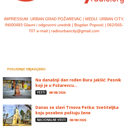
IMPRESSUM:
URBAN GRAD POŽAREVAC | MEDIJ: URBAN CITY,
IN000483 Glavni i odgovorni urednik | Bogdan Popović | 062/565-
707 e-mail | radiourbancity@gmail.com
POSLEDNJE OBJAVLJENO
Na današnji dan rođen Đura Jakšić: Pesnik
koji je u Požarevcu...
VESTI
08/08/2026
Danas se slavi Trnova Petka: Svetiteljka
koju posebno poštuju žene
NACIONALNE VESTI
08/08/2026