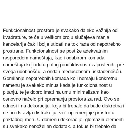
Funkcionalnost prostora je svakako daleko važnija od
kvadrature, te će u velikom broju slučajeva manja
kancelarija čak i bolje uticati na tok rada od nepotrebno
prostrane. Funkcionalnost se postiže adekvatnim
rasporedom nameštaja, kao i odabirom komada
nameštaja koji idu u prilog produktivnosti zaposlenih, pre
svega udobnošću, a onda i međusobnom usklađenošću.
Gomilanje nepotrebnih komada koji nemaju konkretnu
namenu je svakako minus kada je funkcionalnost u
pitanju, te je dobro imati na umu minimalizam kao
osnovno načelo pri opremanju prostora za rad. Ovo se
odnosi i na dekoraciju, koja bi trebalo da bude diskretna i
ne predstavlja distrakciju, već oplemenjuje prostor u
prikladnoj meri. U domenu dekoracije, glomazni elementi
su svakako nepoželjan dodatak, a fokus bi trebalo da