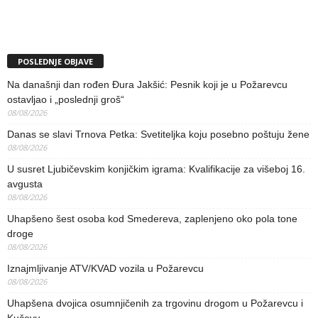
POSLEDNJE OBJAVE
Na današnji dan rođen Đura Jakšić: Pesnik koji je u Požarevcu
ostavljao i „poslednji groš“
08/08/2026
Danas se slavi Trnova Petka: Svetiteljka koju posebno poštuju žene
08/08/2026
U susret Ljubičevskim konjičkim igrama: Kvalifikacije za višeboj 16.
avgusta
08/08/2026
Uhapšeno šest osoba kod Smedereva, zaplenjeno oko pola tone
droge
08/08/2026
Iznajmljivanje ATV/KVAD vozila u Požarevcu
08/08/2026
Uhapšena dvojica osumnjičenih za trgovinu drogom u Požarevcu i