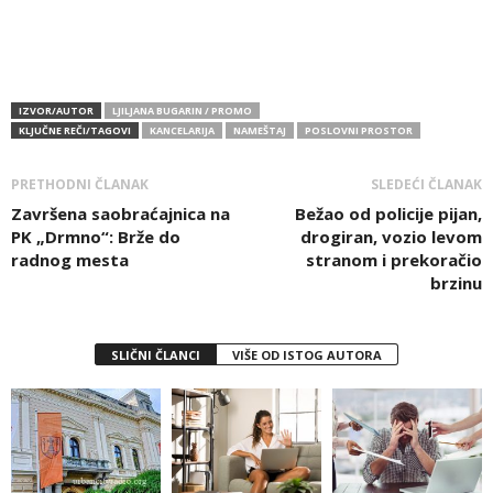
IZVOR/AUTOR
LJILJANA BUGARIN / PROMO
KLJUČNE REČI/TAGOVI
KANCELARIJA
NAMEŠTAJ
POSLOVNI PROSTOR
PRETHODNI ČLANAK
SLEDEĆI ČLANAK
Završena saobraćajnica na
Bežao od policije pijan,
PK „Drmno“: Brže do
drogiran, vozio levom
radnog mesta
stranom i prekoračio
brzinu
SLIČNI ČLANCI
VIŠE OD ISTOG AUTORA