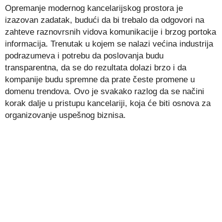
Opremanje modernog kancelarijskog prostora je
izazovan zadatak, budući da bi trebalo da odgovori na
zahteve raznovrsnih vidova komunikacije i brzog portoka
informacija. Trenutak u kojem se nalazi većina industrija
podrazumeva i potrebu da poslovanja budu
transparentna, da se do rezultata dolazi brzo i da
kompanije budu spremne da prate česte promene u
domenu trendova. Ovo je svakako razlog da se načini
korak dalje u pristupu kancelariji, koja će biti osnova za
organizovanje uspešnog biznisa.