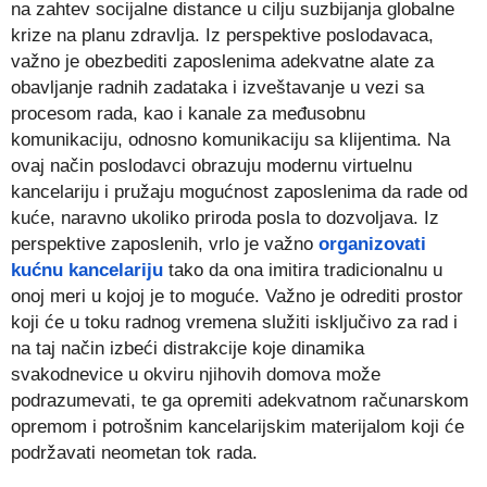
na zahtev socijalne distance u cilju suzbijanja globalne
krize na planu zdravlja. Iz perspektive poslodavaca,
važno je obezbediti zaposlenima adekvatne alate za
obavljanje radnih zadataka i izveštavanje u vezi sa
procesom rada, kao i kanale za međusobnu
komunikaciju, odnosno komunikaciju sa klijentima. Na
ovaj način poslodavci obrazuju modernu virtuelnu
kancelariju i pružaju mogućnost zaposlenima da rade od
kuće, naravno ukoliko priroda posla to dozvoljava. Iz
perspektive zaposlenih, vrlo je važno
organizovati
kućnu kancelariju
tako da ona imitira tradicionalnu u
onoj meri u kojoj je to moguće. Važno je odrediti prostor
koji će u toku radnog vremena služiti isključivo za rad i
na taj način izbeći distrakcije koje dinamika
svakodnevice u okviru njihovih domova može
podrazumevati, te ga opremiti adekvatnom računarskom
opremom i potrošnim kancelarijskim materijalom koji će
podržavati neometan tok rada.