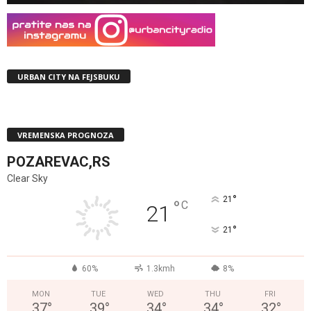
URBAN CITY NA FEJSBUKU
VREMENSKA PROGNOZA
POZAREVAC,RS
Clear Sky
°
21
°
C
21
°
21
60%
1.3kmh
8%
MON
TUE
WED
THU
FRI
37
°
39
°
34
°
34
°
32
°