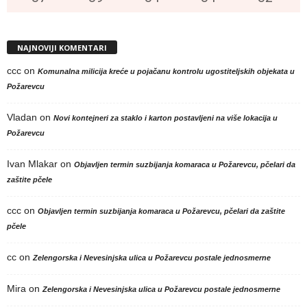
NAJNOVIJI KOMENTARI
ccc
on
Komunalna milicija kreće u pojačanu kontrolu ugostiteljskih objekata u
Požarevcu
Vladan
on
Novi kontejneri za staklo i karton postavljeni na više lokacija u
Požarevcu
Ivan Mlakar
on
Objavljen termin suzbijanja komaraca u Požarevcu, pčelari da
zaštite pčele
ccc
on
Objavljen termin suzbijanja komaraca u Požarevcu, pčelari da zaštite
pčele
cc
on
Zelengorska i Nevesinjska ulica u Požarevcu postale jednosmerne
Mira
on
Zelengorska i Nevesinjska ulica u Požarevcu postale jednosmerne