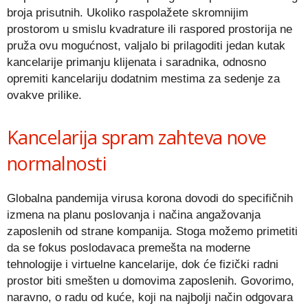
broja prisutnih. Ukoliko raspolažete skromnijim
prostorom u smislu kvadrature ili raspored prostorija ne
pruža ovu mogućnost, valjalo bi prilagoditi jedan kutak
kancelarije primanju klijenata i saradnika, odnosno
opremiti kancelariju dodatnim mestima za sedenje za
ovakve prilike.
Kancelarija spram zahteva nove
normalnosti
Globalna pandemija virusa korona dovodi do specifičnih
izmena na planu poslovanja i načina angažovanja
zaposlenih od strane kompanija. Stoga možemo primetiti
da se fokus poslodavaca premešta na moderne
tehnologije i virtuelne kancelarije, dok će fizički radni
prostor biti smešten u domovima zaposlenih. Govorimo,
naravno, o radu od kuće, koji na najbolji način odgovara