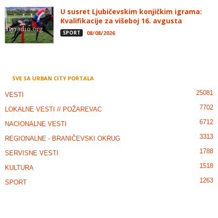
U susret Ljubičevskim konjičkim igrama:
Kvalifikacije za višeboj 16. avgusta
SPORT
08/08/2026
SVE SA URBAN CITY PORTALA
25081
VESTI
7702
LOKALNE VESTI // POŽAREVAC
6712
NACIONALNE VESTI
3313
REGIONALNE - BRANIČEVSKI OKRUG
1788
SERVISNE VESTI
1518
KULTURA
1263
SPORT