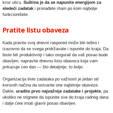
kroz ulicu.
Suština je da se napunite energijom za
sledeći zadatak
i pronađete ritam po kom najbolje
funkcionišete.
Pratite listu obaveza
Kada pravite svoj dnevni raspored može biti teško i
izazovno da se svega pridržavate i ispunite do kraja. Da
biste bili produktivniji i tako osigurali da vaš posao bude
obavljen, napravite dnevnu listu obaveza koja vam
prikazuje ceo dan — što detaljnije, to bolje.
Organizacija liste zadataka po važnosti je jedan od
korisnih načina da ostvarite one najbitnije obaveze.
Dakle,
uradite prvo najvažnije zadatake i projekte
, pa
ukoliko ne stignete da ispunite sve do kraja radnog dana
i dalje ćete imati glavni posao obavljen.