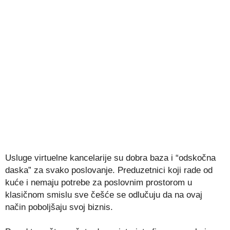
Usluge virtuelne kancelarije su dobra baza i “odskočna
daska” za svako poslovanje. Preduzetnici koji rade od
kuće i nemaju potrebe za poslovnim prostorom u
klasičnom smislu sve češće se odlučuju da na ovaj
način poboljšaju svoj biznis.