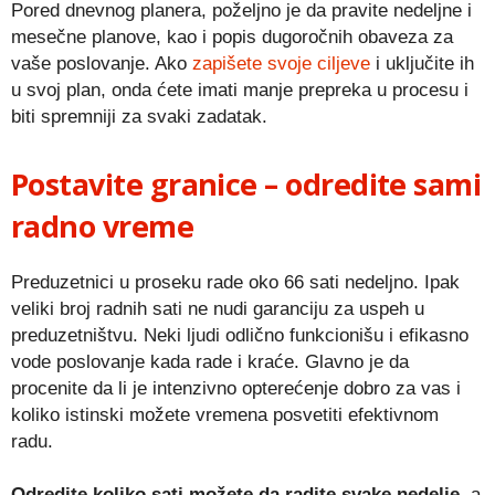
Pored dnevnog planera, poželjno je da pravite nedeljne i
mesečne planove, kao i popis dugoročnih obaveza za
vaše poslovanje. Ako
zapišete svoje ciljeve
i uključite ih
u svoj plan, onda ćete imati manje prepreka u procesu i
biti spremniji za svaki zadatak.
Postavite granice – odredite sami
radno vreme
Preduzetnici u proseku rade oko 66 sati nedeljno. Ipak
veliki broj radnih sati ne nudi garanciju za uspeh u
preduzetništvu. Neki ljudi odlično funkcionišu i efikasno
vode poslovanje kada rade i kraće. Glavno je da
procenite da li je intenzivno opterećenje dobro za vas i
koliko istinski možete vremena posvetiti efektivnom
radu.
Odredite koliko sati možete da radite svake nedelje
, a