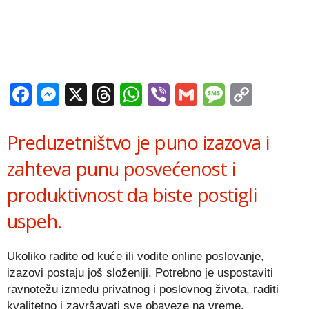
Facebook
Messenger
X
Threads
WhatsApp
Viber
Gmail
Messag
Copy
Link
Preduzetništvo je puno izazova i
zahteva punu posvećenost i
produktivnost da biste postigli
uspeh.
Ukoliko radite od kuće ili vodite online poslovanje,
izazovi postaju još složeniji. Potrebno je uspostaviti
ravnotežu između privatnog i poslovnog života, raditi
kvalitetno i završavati sve obaveze na vreme.