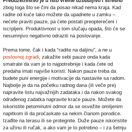
Preduzetništvo je u isto vreme uzbudljivo i stresno
zbog toga što se čini da posao nikad nema kraja. Kad
radite od kuće lako možete da upadnete u zamku –
nećete praviti pauze, pa ćete postati preopterećeni i
iscrpljeni. Produktivnost u tom slučaju opada, što će se
nesumnjivo negativno odraziti na poslovanje.
Prema tome, čak i kada “radite na daljinu”, a ne u
poslovnoj zgradi
, zakažite sebi pauze onda kada
smatrate da vam je to najpotrebnije i kada ćete od
predaha imati najviše koristi. Nakon pauze treba da
budete puni energije i motivacije da nastavite sa radom.
Najbolje je da na početku radnog dana (ili veče pre)
napravite listu najvažnijih zadataka i da nakon svakog
odrađenog zadatka napravite kraće pauze. Možete da
iskoristite petominutni odmor da se osvežite omiljenim
napitkom ili da proćaskate sa nekim članom porodice.
Izađite na terasu ili se protegnite. Duže pauze iskoristite
za užinu ili ručak, a ako vam je to potrebno – i za šetnju