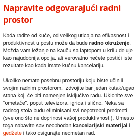
Napravite odgovarajući radni
prostor
Kada radite od kuće, od velikog uticaja na efikasnost i
produktivnost u poslu može da bude
radno okruženje
.
Možda vam ležanje na kauču sa laptopom u krilu deluje
kao najudobnija opcija, ali verovatno nećete postići iste
rezultate kao kada imate kućnu kancelariju.
Ukoliko nemate posebnu prostoriju koju biste učinili
svojim radnim prostorom, izdvojite bar jedan kutak/ugao
stana koji će biti namenjen isključivo radu. Uklonite sve
“ometače”, poput televizora, igrica i slično. Neka sa
radnog stola budu eliminisani svi nepotrebni predmeti
(sve ono što ne doprinosi vašoj produktivnosti). Umesto
toga nabavite sav neophodan
kancelarijski materijal
i
gedžete
i tako osigurajte neometan rad.