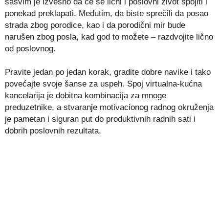
sasvim je izvesno da će se lični i poslovni život spojiti i
ponekad preklapati. Međutim, da biste sprečili da posao
strada zbog porodice, kao i da porodični mir bude
narušen zbog posla, kad god to možete – razdvojite lično
od poslovnog.
Pravite jedan po jedan korak, gradite dobre navike i tako
povećajte svoje šanse za uspeh. Spoj virtualna-kućna
kancelarija je dobitna kombinacija za mnoge
preduzetnike, a stvaranje motivacionog radnog okruženja
je pametan i siguran put do produktivnih radnih sati i
dobrih poslovnih rezultata.