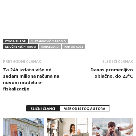
IZVOR/AUTOR
S. STANKOVIĆ // PROMO
KLJUČNE REČI/TAGOVI
KANCELARIJA
RAD OD KUĆE
PRETHODNI ČLANAK
SLEDEĆI ČLANAK
Za 24h izdato više od
Danas promenljivo
sedam miliona računa na
oblačno, do 23°C
novom modelu e-
fiskalizacije
SLIČNI ČLANCI
VIŠE OD ISTOG AUTORA