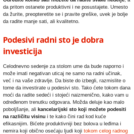
da pritom ostanete produktivni i ne posustajete. Umesto
da žurite, preopteretite se i pravite greške, uvek je bolje
da radite manje sati, ali kvalitetno.
Podesivi radni sto je dobra
investicija
Celodnevno sedenje za stolom ume da bude naporno i
može imati negativan uticaj ne samo na radni učinak,
već i na vaše zdravlje. Da biste do izbegli, razmislite o
tome da investirate u podesivi sto. Tako ćete tokom dana
moći da radite sedeći i stojeći naizmenično, kako vam u
određenom trenutku odgovara. Možda deluje kao malo
poboljšanje, ali
kancelarijski sto koji možete podesiti
na različitu visinu
i te kako čini rad kod kuće
efikasnijim. Bićete produktivniji bez bolova u leđima i
nemira koji obično osećaju ljudi koji
tokom celog radnog