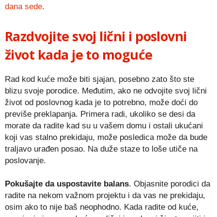
dana sede
.
Razdvojite svoj lični i poslovni
život kada je to moguće
Rad kod kuće može biti sjajan, posebno zato što ste
blizu svoje porodice. Međutim, ako ne odvojite svoj lični
život od poslovnog kada je to potrebno, može doći do
previše preklapanja. Primera radi, ukoliko se desi da
morate da radite kad su u vašem domu i ostali ukućani
koji vas stalno prekidaju, može posledica može da bude
traljavo urađen posao. Na duže staze to loše utiče na
poslovanje.
Pokušajte da uspostavite balans
. Objasnite porodici da
radite na nekom važnom projektu i da vas ne prekidaju,
osim ako to nije baš neophodno. Kada radite od kuće,