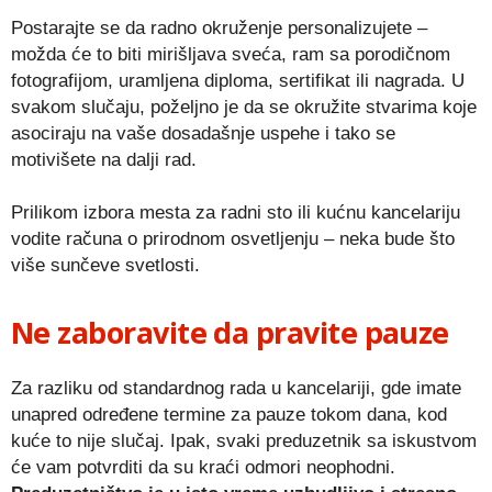
Postarajte se da radno okruženje personalizujete –
možda će to biti mirišljava sveća, ram sa porodičnom
fotografijom, uramljena diploma, sertifikat ili nagrada. U
svakom slučaju, poželjno je da se okružite stvarima koje
asociraju na vaše dosadašnje uspehe i tako se
motivišete na dalji rad.
Prilikom izbora mesta za radni sto ili kućnu kancelariju
vodite računa o prirodnom osvetljenju – neka bude što
više sunčeve svetlosti.
Ne zaboravite da pravite pauze
Za razliku od standardnog rada u kancelariji, gde imate
unapred određene termine za pauze tokom dana, kod
kuće to nije slučaj. Ipak, svaki preduzetnik sa iskustvom
će vam potvrditi da su kraći odmori neophodni.