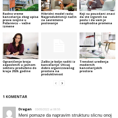
Radno vreme
Hibridni model rada:
Koji su pouzdani znaci
kancelarija zbog upisa
Najproduktivniji način
da ste izgoreli na
prava svojine u
za savremeno
poslu i da vam je
Požarevcu – važne
poslovanje
neophodna promena
izmene
Ograničenje broja
Zašto je bolje raditi iz
Trendovi uređenja
zaposlenih u javnom
kancelarije: Uticaj
modernih
sektoru produženo do
dobro organizovanog
kancelarijskih
kraja 2026. godine
prostora na
prostora
produktivnost
1 KOMENTAR
Dragan
03/05/2022 at 08:55
Meni pomaze da napravim strukturu slicnu onoj