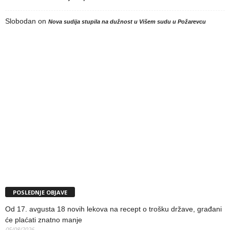
Slobodan
on
Nova sudija stupila na dužnost u Višem sudu u Požarevcu
POSLEDNJE OBJAVE
Od 17. avgusta 18 novih lekova na recept o trošku države, građani
će plaćati znatno manje
05/08/2026