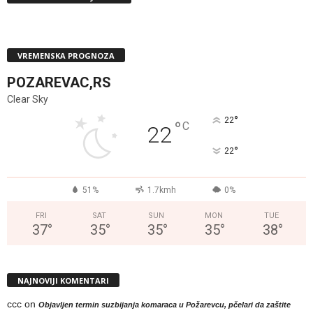
VREMENSKA PROGNOZA
POZAREVAC,RS
Clear Sky
°
22
°
C
22
°
22
51%
1.7kmh
0%
FRI
SAT
SUN
MON
TUE
37
°
35
°
35
°
35
°
38
°
NAJNOVIJI KOMENTARI
ccc
on
Objavljen termin suzbijanja komaraca u Požarevcu, pčelari da zaštite