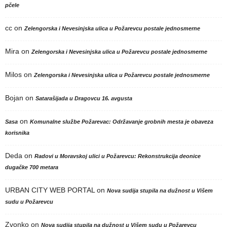
pčele
cc
on
Zelengorska i Nevesinjska ulica u Požarevcu postale jednosmerne
Mira
on
Zelengorska i Nevesinjska ulica u Požarevcu postale jednosmerne
Milos
on
Zelengorska i Nevesinjska ulica u Požarevcu postale jednosmerne
Bojan
on
Satarašijada u Dragovcu 16. avgusta
on
Sasa
Komunalne službe Požarevac: Održavanje grobnih mesta je obaveza
korisnika
Deda
on
Radovi u Moravskoj ulici u Požarevcu: Rekonstrukcija deonice
dugačke 700 metara
URBAN CITY WEB PORTAL
on
Nova sudija stupila na dužnost u Višem
sudu u Požarevcu
Zvonko
on
Nova sudija stupila na dužnost u Višem sudu u Požarevcu