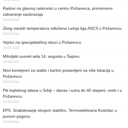
Radovi na glavnoj raskrsnici u centru Požarevca, privremeno
zatvaranje saobraćaja
05/08/2026
Zbog visokih temperatura odložena Letnja liga ASCS u Požarevcu
05/08/2026
Vojnici na specijalističkoj obuci u Požarevcu
05/08/2026
Miholjski susreti sela 14. avgusta u Šapinu
05/08/2026
Novi kontejneri za staklo i karton postavljeni na više lokacija u
Požarevcu
05/08/2026
Pik toplotnog talasa u Srbiji – danas i sutra do 40 stepeni, vrelo i u
Požarevcu
05/08/2026
EPS: Snabdevanje strujom stabilno, Termoelektrana Kostolac u
punom pogonu
05/08/2026