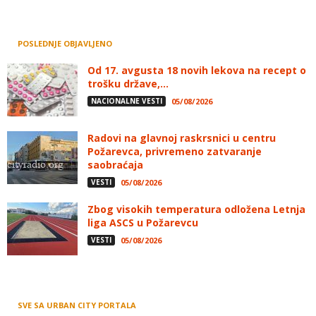
POSLEDNJE OBJAVLJENO
Od 17. avgusta 18 novih lekova na recept o
trošku države,...
NACIONALNE VESTI
05/08/2026
Radovi na glavnoj raskrsnici u centru
Požarevca, privremeno zatvaranje
saobraćaja
VESTI
05/08/2026
Zbog visokih temperatura odložena Letnja
liga ASCS u Požarevcu
VESTI
05/08/2026
SVE SA URBAN CITY PORTALA