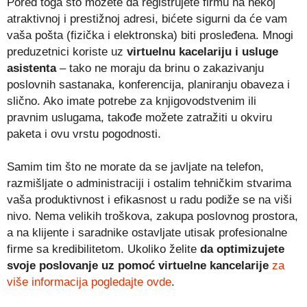
Pored toga što možete da registrujete firmu na nekoj
atraktivnoj i prestižnoj adresi, bićete sigurni da će vam
vaša pošta (fizička i elektronska) biti prosleđena. Mnogi
preduzetnici koriste uz
virtuelnu kacelariju i usluge
asistenta
– tako ne moraju da brinu o zakazivanju
poslovnih sastanaka, konferencija, planiranju obaveza i
slično. Ako imate potrebe za knjigovodstvenim ili
pravnim uslugama, takođe možete zatražiti u okviru
paketa i ovu vrstu pogodnosti.
Samim tim što ne morate da se javljate na telefon,
razmišljate o administraciji i ostalim tehničkim stvarima
vaša produktivnost i efikasnost u radu podiže se na viši
nivo. Nema velikih troškova, zakupa poslovnog prostora,
a na klijente i saradnike ostavljate utisak profesionalne
firme sa kredibilitetom. Ukoliko želite
da optimizujete
svoje poslovanje uz pomoć virtuelne kancelarije
za
više informacija pogledajte ovde
.