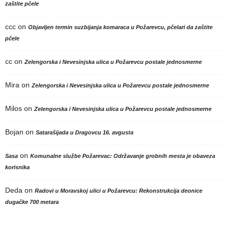
zaštite pčele
ccc
on
Objavljen termin suzbijanja komaraca u Požarevcu, pčelari da zaštite
pčele
cc
on
Zelengorska i Nevesinjska ulica u Požarevcu postale jednosmerne
Mira
on
Zelengorska i Nevesinjska ulica u Požarevcu postale jednosmerne
Milos
on
Zelengorska i Nevesinjska ulica u Požarevcu postale jednosmerne
Bojan
on
Satarašijada u Dragovcu 16. avgusta
on
Sasa
Komunalne službe Požarevac: Održavanje grobnih mesta je obaveza
korisnika
Deda
on
Radovi u Moravskoj ulici u Požarevcu: Rekonstrukcija deonice
dugačke 700 metara