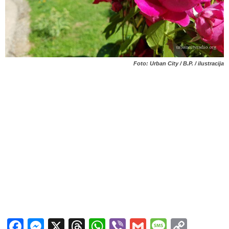
Foto: Urban City / B.P. / ilustracija
Facebook
Messenger
X
Threads
WhatsApp
Viber
Gmail
Messag
Copy