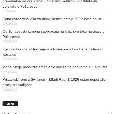
Komunalna milicija kreće u pojačanu kontrolu ugostiteljskih
objekata u Požarevcu
07/08/2026
Cena evrodizela viša za dinar, benzin ostaje 202 dinara po litru
07/08/2026
Od 10. avgusta izmena saobraćaja na kružnom toku na ulazu u
Požarevac
07/08/2026
Kostolački kotlić i Etno sajam održani povodom Dana rudara u
Kostolcu
07/08/2026
Vlada Srbije produžila smanjenje akciza na gorivo do 16. avgusta
07/08/2026
Prijateljski remi u Svilajncu – Mladi Radnik 1926 ostao neporažen
protiv srpskoligaša
07/08/2026
MENI
MENI