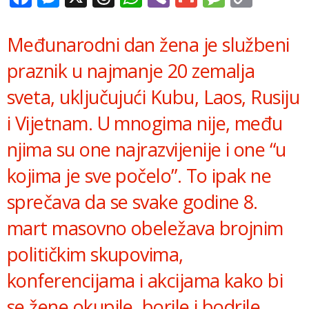
Link
Međunarodni dan žena je službeni
praznik u najmanje 20 zemalja
sveta, uključujući Kubu, Laos, Rusiju
i Vijetnam. U mnogima nije, među
njima su one najrazvijenije i one “u
kojima je sve počelo”. To ipak ne
sprečava da se svake godine 8.
mart masovno obeležava brojnim
političkim skupovima,
konferencijama i akcijama kako bi
se žene okupile, borile i bodrile.