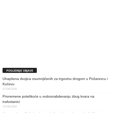
POSLEDNJE OBJAVE
Uhapšena dvojica osumnjičenih za trgovinu drogom u Požarevcu i
Kučevu
07/08/2026
Privremene poteškoće u vodosnabdevanju zbog kvara na
trafostanici
07/08/2026