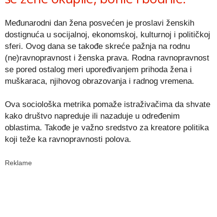
Međunarodni dan žena posvećen je proslavi ženskih
dostignuća u socijalnoj, ekonomskoj, kulturnoj i političkoj
sferi. Ovog dana se takođe skreće pažnja na rodnu
(ne)ravnopravnost i ženska prava. Rodna ravnopravnost
se pored ostalog meri upoređivanjem prihoda žena i
muškaraca, njihovog obrazovanja i radnog vremena.
Ova sociološka metrika pomaže istraživačima da shvate
kako društvo napreduje ili nazaduje u određenim
oblastima. Takođe je važno sredstvo za kreatore politika
koji teže ka ravnopravnosti polova.
Reklame