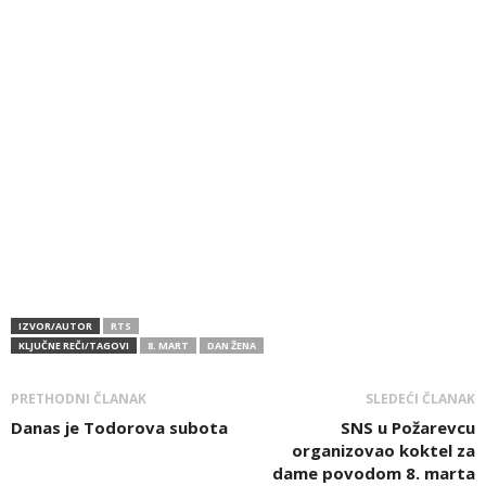
IZVOR/AUTOR
RTS
KLJUČNE REČI/TAGOVI
8. MART
DAN ŽENA
PRETHODNI ČLANAK
SLEDEĆI ČLANAK
Danas je Todorova subota
SNS u Požarevcu
organizovao koktel za
dame povodom 8. marta