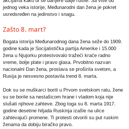
akcijama kako bi se barijere dalje rušile. Sa više od
jednog veka istorije, Međunarodni dan žena je pokret
usredsređen na jedinstvo i snagu.
Zašto 8. mart?
Bogata istorija Međunarodnog dana žena seže do 1909.
godine kada je Socijalistička partija Amerike i 15.000
žena u Njujorku protestvovalo tražeći kraće radno
vreme, bolje plate i pravo glasa. Prvobitno nazvan
nacionalni Dan žena, proslava se proširila svetom, a
Rusija je nesvesno postavila trend 8. marta.
Dok su se muškarci borili u Prvom svetskom ratu, žene
su se borile sa nestašicom hrane i vladom koja nije
slušati njihove zahteve. Zbog toga su 8. marta 1917.
godine desetine hiljada Ruskinja izašle na ulice
zahtevajući promene. Ti protesti otvorili su put ruskim
ženama da dobiju biračko pravo.