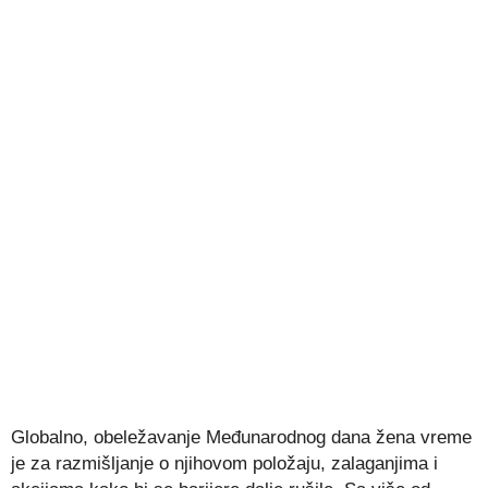
Globalno, obeležavanje Međunarodnog dana žena vreme
je za razmišljanje o njihovom položaju, zalaganjima i