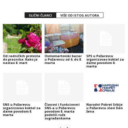
SLIČNI ČLANCI
VIŠE OD ISTOG AUTORA
Od radničkih protesta
Osmomartovski bazar
SPS u Požarevcu
do praznika: Kako je
u Požarevcu od 6. do 8.
organizovao koktel za
nastao 8. mart
marta
dame povodom 8.
marta
SNS u Požarevcu
Članovi i funkcioneri
Narodni Pokret Srbije
organizovao koktel za
SNS-a u Požarevcu
u Požarevcu slavi Dan
dame povodom 8.
povodom 8. marta
žena
marta
podelili ruže
sugrađankama