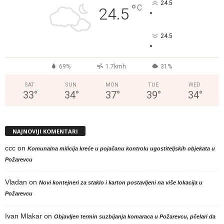
24.5
°
C
24.5
°
24.5
°
69%
1.7kmh
31%
SAT
SUN
MON
TUE
WED
33
°
34
°
37
°
39
°
34
°
NAJNOVIJI KOMENTARI
ccc
on
Komunalna milicija kreće u pojačanu kontrolu ugostiteljskih objekata u
Požarevcu
Vladan
on
Novi kontejneri za staklo i karton postavljeni na više lokacija u
Požarevcu
Ivan Mlakar
on
Objavljen termin suzbijanja komaraca u Požarevcu, pčelari da