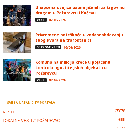
Uhapšena dvojica osumnjičenih za trgovinu
drogom u Požarevcu i Kučevu
VESTI
07/08/2026
Privremene poteškoće u vodosnabdevanju
zbog kvara na trafostanici
SERVISNE VESTI
07/08/2026
Komunalna milicija kreće u pojačanu
kontrolu ugostiteljskih objekata u
Požarevcu
VESTI
07/08/2026
SVE SA URBAN CITY PORTALA
25078
VESTI
7698
LOKALNE VESTI // POŽAREVAC