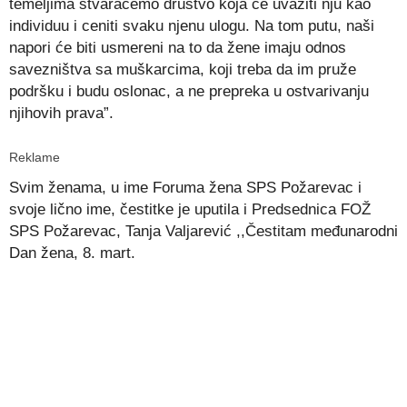
temeljima stvaraćemo društvo koja će uvažiti nju kao
individuu i ceniti svaku njenu ulogu. Na tom putu, naši
napori će biti usmereni na to da žene imaju odnos
savezništva sa muškarcima, koji treba da im pruže
podršku i budu oslonac, a ne prepreka u ostvarivanju
njihovih prava”.
Reklame
Svim ženama, u ime Foruma žena SPS Požarevac i
svoje lično ime, čestitke je uputila i Predsednica FOŽ
SPS Požarevac, Tanja Valjarević ,,Čestitam međunarodni
Dan žena, 8. mart.