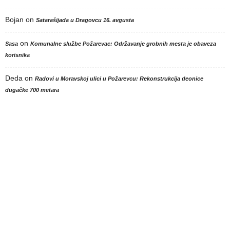
Bojan
on
Satarašijada u Dragovcu 16. avgusta
on
Sasa
Komunalne službe Požarevac: Održavanje grobnih mesta je obaveza
korisnika
Deda
on
Radovi u Moravskoj ulici u Požarevcu: Rekonstrukcija deonice
dugačke 700 metara