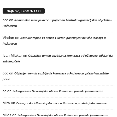
NAJNOVIJI KOMENTARI
ccc
on
Komunalna milicija kreće u pojačanu kontrolu ugostiteljskih objekata u
Požarevcu
Vladan
on
Novi kontejneri za staklo i karton postavljeni na više lokacija u
Požarevcu
Ivan Mlakar
on
Objavljen termin suzbijanja komaraca u Požarevcu, pčelari da
zaštite pčele
ccc
on
Objavljen termin suzbijanja komaraca u Požarevcu, pčelari da zaštite
pčele
cc
on
Zelengorska i Nevesinjska ulica u Požarevcu postale jednosmerne
Mira
on
Zelengorska i Nevesinjska ulica u Požarevcu postale jednosmerne
Milos
on
Zelengorska i Nevesinjska ulica u Požarevcu postale jednosmerne