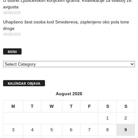
U susret Ljubičevskim konjičkim igrama: Kvalifikacije za višeboj 16.
avgusta
08/08/2026
Uhapšeno šest osoba kod Smedereva, zaplenjeno oko pola tone
droge
08/08/2026
MENI
MENI
KALENDAR OBJAVA
August 2026
M
T
W
T
F
S
S
1
2
3
4
5
6
7
8
9