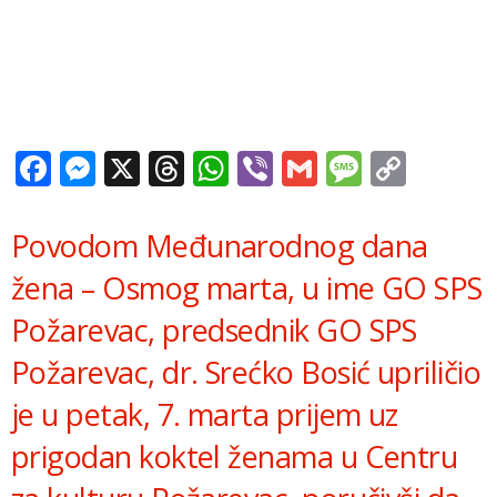
Facebook
Messenger
X
Threads
WhatsApp
Viber
Gmail
Messag
Copy
Link
Povodom Međunarodnog dana
žena – Osmog marta, u ime GO SPS
Požarevac, predsednik GO SPS
Požarevac, dr. Srećko Bosić upriličio
je u petak, 7. marta prijem uz
prigodan koktel ženama u Centru