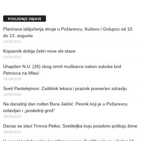
POSLEDNJE OBJAVE
Planirana isključenja struje u Požarevcu, Kučevu i Golupcu od 10.
do 13. avgusta
09/08/2026
Kopaonik dobija četiri nove ski-staze
09/08/2026
Uhapšen N.U. (26) zbog smrti muškarca nakon sukoba kod
Petrovca na Mlavi
09/08/2026
Sveti Pantelejmon: Zaštitnik lekara i praznik posvećen zdravlju
09/08/2026
Na današnji dan rođen Đura Jakšić: Pesnik koji je u Požarevcu
ostavljao i „poslednji groš“
08/08/2026
Danas se slavi Trnova Petka: Svetiteljka koju posebno poštuju žene
08/08/2026