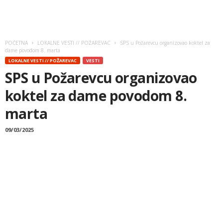
POČETNA
LOKALNE VESTI // POŽAREVAC
SPS u Požarevcu organizovao koktel za
dame povodom 8. marta
LOKALNE VESTI // POŽAREVAC
VESTI
SPS u Požarevcu organizovao
koktel za dame povodom 8.
marta
09/03/2025