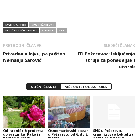
IZVOR/AUTOR
SPS POŽAREVAC
KLJUČNE REČI/TAGOVI
8. MART
SPA
PRETHODNI ČLANAK
SLEDEĆI ČLANAK
Priveden u lajvu, pa pušten
ED Požarevac: Isključenja
Nemanja Šarović
struje za ponedeljak i
utorak
SLIČNI ČLANCI
VIŠE OD ISTOG AUTORA
Od radničkih protesta
Osmomartovski bazar
SNS u Požarevcu
do praznika: Kako je
u Požarevcu od 6. do 8.
organizovao koktel za
nastao 8. mart
marta
dame povodom 8.