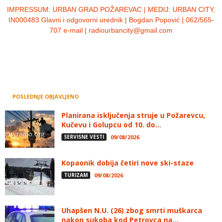
IMPRESSUM:
URBAN GRAD POŽAREVAC | MEDIJ: URBAN CITY,
IN000483 Glavni i odgovorni urednik | Bogdan Popović | 062/565-
707 e-mail | radiourbancity@gmail.com
POSLEDNJE OBJAVLJENO
Planirana isključenja struje u Požarevcu,
Kučevu i Golupcu od 10. do...
SERVISNE VESTI
09/08/2026
Kopaonik dobija četiri nove ski-staze
TURIZAM
09/08/2026
Uhapšen N.U. (26) zbog smrti muškarca
nakon sukoba kod Petrovca na...