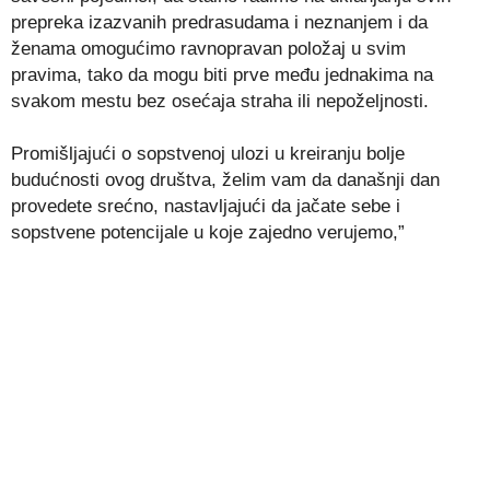
prepreka izazvanih predrasudama i neznanjem i da
ženama omogućimo ravnopravan položaj u svim
pravima, tako da mogu biti prve među jednakima na
svakom mestu bez osećaja straha ili nepoželjnosti.
Promišljajući o sopstvenoj ulozi u kreiranju bolje
budućnosti ovog društva, želim vam da današnji dan
provedete srećno, nastavljajući da jačate sebe i
sopstvene potencijale u koje zajedno verujemo,”