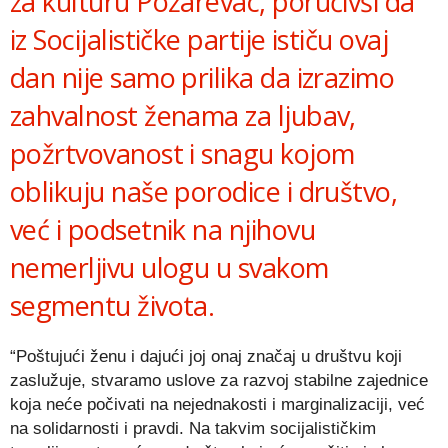
za kulturu Požarevac, poručivši da
iz Socijalističke partije ističu ovaj
dan nije samo prilika da izrazimo
zahvalnost ženama za ljubav,
požrtvovanost i snagu kojom
oblikuju naše porodice i društvo,
već i podsetnik na njihovu
nemerljivu ulogu u svakom
segmentu života.
“Poštujući ženu i dajući joj onaj značaj u društvu koji
zaslužuje, stvaramo uslove za razvoj stabilne zajednice
koja neće počivati na nejednakosti i marginalizaciji, već
na solidarnosti i pravdi. Na takvim socijalističkim