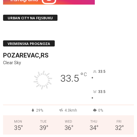
URBAN CITY NA FEJSBUKU
VREMENSKA PROGNOZA
POZAREVAC,RS
Clear Sky
33.5
°
C
33.5
°
33.5
°
29%
4.3kmh
0%
MON
TUE
WED
THU
FRI
35
°
39
°
36
°
34
°
32
°