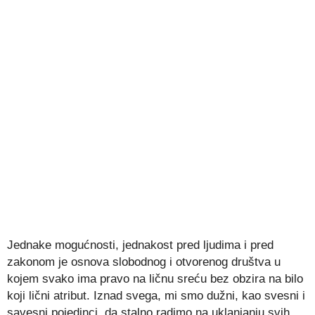
Jednake mogućnosti, jednakost pred ljudima i pred
zakonom je osnova slobodnog i otvorenog društva u
kojem svako ima pravo na ličnu sreću bez obzira na bilo
koji lični atribut. Iznad svega, mi smo dužni, kao svesni i
savesni pojedinci, da stalno radimo na uklanjanju svih