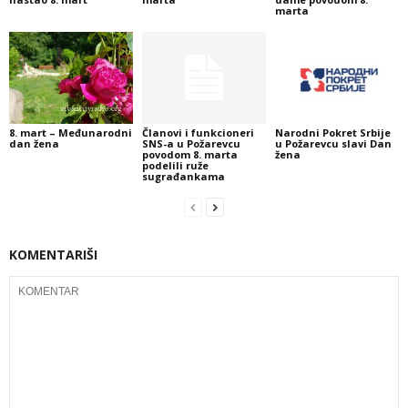
marta
8. mart – Međunarodni
Članovi i funkcioneri
Narodni Pokret Srbije
dan žena
SNS-a u Požarevcu
u Požarevcu slavi Dan
povodom 8. marta
žena
podelili ruže
sugrađankama
KOMENTARIŠI