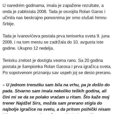
U narednim godinama, imala je zapažene rezultate, a
onda je zablistala 2008. Tada je osvojila Rolan Garos i
učinila nas beskrajno ponosnima jer smo slušali himnu
Srbije.
Tada je Ivanovićeva postala prva teniserka sveta 9. juna
2008. i na tom mestu se zadržala do 10. avgusta iste
godine. Ukupno 12 nedelja.
Tenisku zrelost je dostigla veoma rano. Sa 20 godina
postala je šampionka Rolan Garosa i prva igračica sveta.
Po sopstvenom priznanju sav uspeh joj se desio prerano.
– U jednom trenutku sam bila na vrhu, pa je došlo do
pada. Stvarno sam imala nekoliko teških godina, ali
čini mi se da se polako vraćam u ritam. Što kaže moj
trener Najdžel Sirs, možda sam prerano stigla do
najbolje igračice na svetu, a da pritom psihički nisam