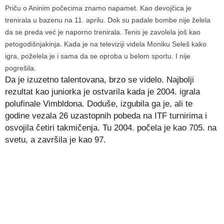
Priču o Aninim počecima znamo napamet. Kao devojčica je
trenirala u bazenu na 11. aprilu. Dok su padale bombe nije želela
da se preda već je naporno trenirala. Tenis je zavolela još kao
petogodišnjakinja. Kada je na televiziji videla Moniku Seleš kako
igra, poželela je i sama da se oproba u belom sportu. I nije
pogrešila.
Da je izuzetno talentovana, brzo se videlo. Najbolji
rezultat kao juniorka je ostvarila kada je 2004. igrala
polufinale Vimbldona. Doduše, izgubila ga je, ali te
godine vezala 26 uzastopnih pobeda na ITF turnirima i
osvojila četiri takmičenja. Tu 2004. počela je kao 705. na
svetu, a završila je kao 97.