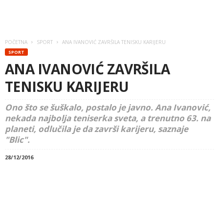
POČETNA
SPORT
ANA IVANOVIĆ ZAVRŠILA TENISKU KARIJERU
SPORT
ANA IVANOVIĆ ZAVRŠILA
TENISKU KARIJERU
Ono što se šuškalo, postalo je javno. Ana Ivanović,
nekada najbolja teniserka sveta, a trenutno 63. na
planeti, odlučila je da završi karijeru, saznaje
"Blic".
28/12/2016