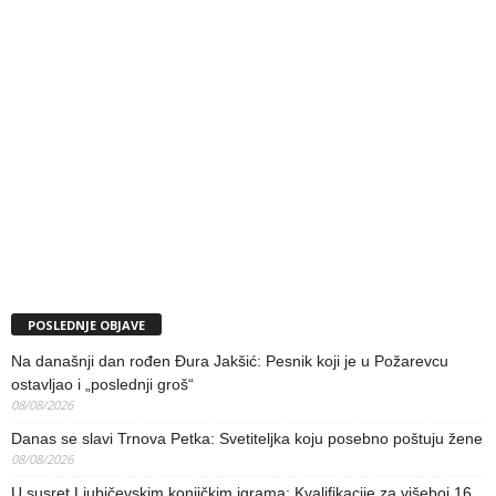
POSLEDNJE OBJAVE
Na današnji dan rođen Đura Jakšić: Pesnik koji je u Požarevcu
ostavljao i „poslednji groš“
08/08/2026
Danas se slavi Trnova Petka: Svetiteljka koju posebno poštuju žene
08/08/2026
U susret Ljubičevskim konjičkim igrama: Kvalifikacije za višeboj 16.