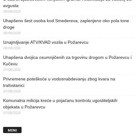
avgusta
08/08/2026
Uhapšeno šest osoba kod Smedereva, zaplenjeno oko pola tone
droge
08/08/2026
Iznajmljivanje ATV/KVAD vozila u Požarevcu
08/08/2026
Uhapšena dvojica osumnjičenih za trgovinu drogom u Požarevcu i
Kučevu
07/08/2026
Privremene poteškoće u vodosnabdevanju zbog kvara na
trafostanici
07/08/2026
Komunalna milicija kreće u pojačanu kontrolu ugostiteljskih
objekata u Požarevcu
07/08/2026
MENI