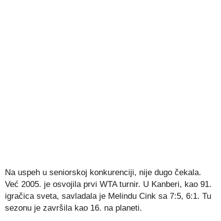
Na uspeh u seniorskoj konkurenciji, nije dugo čekala.
Već 2005. je osvojila prvi WTA turnir. U Kanberi, kao 91.
igračica sveta, savladala je Melindu Cink sa 7:5, 6:1. Tu
sezonu je završila kao 16. na planeti.