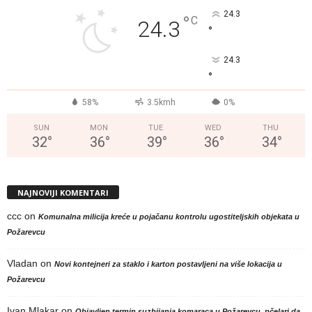
24.3
°
C
24.3
°
24.3
°
58%
3.5kmh
0%
SUN
MON
TUE
WED
THU
32
°
36
°
39
°
36
°
34
°
NAJNOVIJI KOMENTARI
ccc
on
Komunalna milicija kreće u pojačanu kontrolu ugostiteljskih objekata u
Požarevcu
Vladan
on
Novi kontejneri za staklo i karton postavljeni na više lokacija u
Požarevcu
Ivan Mlakar
on
Objavljen termin suzbijanja komaraca u Požarevcu, pčelari da