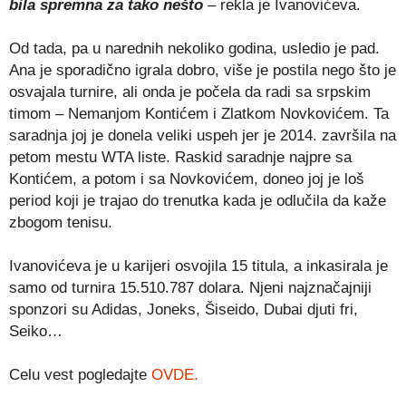
bila spremna za tako nešto
– rekla je Ivanovićeva.
Od tada, pa u narednih nekoliko godina, usledio je pad.
Ana je sporadično igrala dobro, više je postila nego što je
osvajala turnire, ali onda je počela da radi sa srpskim
timom – Nemanjom Kontićem i Zlatkom Novkovićem. Ta
saradnja joj je donela veliki uspeh jer je 2014. završila na
petom mestu WTA liste. Raskid saradnje najpre sa
Kontićem, a potom i sa Novkovićem, doneo joj je loš
period koji je trajao do trenutka kada je odlučila da kaže
zbogom tenisu.
Ivanovićeva je u karijeri osvojila 15 titula, a inkasirala je
samo od turnira 15.510.787 dolara. Njeni najznačajniji
sponzori su Adidas, Joneks, Šiseido, Dubai djuti fri,
Seiko…
Celu vest pogledajte
OVDE.