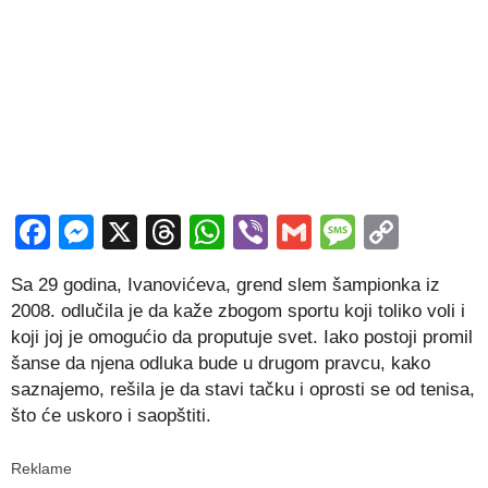
Facebook
Messenger
X
Threads
WhatsApp
Viber
Gmail
Messag
Copy
Link
Sa 29 godina, Ivanovićeva, grend slem šampionka iz
2008. odlučila je da kaže zbogom sportu koji toliko voli i
koji joj je omogućio da proputuje svet. Iako postoji promil
šanse da njena odluka bude u drugom pravcu, kako
saznajemo, rešila je da stavi tačku i oprosti se od tenisa,
što će uskoro i saopštiti.
Reklame