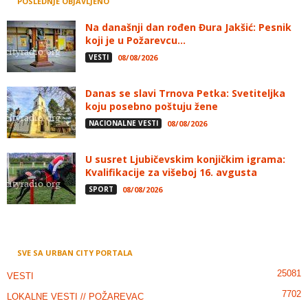
POSLEDNJE OBJAVLJENO
Na današnji dan rođen Đura Jakšić: Pesnik
koji je u Požarevcu...
VESTI
08/08/2026
Danas se slavi Trnova Petka: Svetiteljka
koju posebno poštuju žene
NACIONALNE VESTI
08/08/2026
U susret Ljubičevskim konjičkim igrama:
Kvalifikacije za višeboj 16. avgusta
SPORT
08/08/2026
SVE SA URBAN CITY PORTALA
25081
VESTI
7702
LOKALNE VESTI // POŽAREVAC