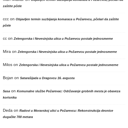
zaštite pčele
ccc
on
Objavljen termin suzbijanja komaraca u Požarevcu, pčelari da zaštite
pčele
cc
on
Zelengorska i Nevesinjska ulica u Požarevcu postale jednosmerne
Mira
on
Zelengorska i Nevesinjska ulica u Požarevcu postale jednosmerne
Milos
on
Zelengorska i Nevesinjska ulica u Požarevcu postale jednosmerne
Bojan
on
Satarašijada u Dragovcu 16. avgusta
on
Sasa
Komunalne službe Požarevac: Održavanje grobnih mesta je obaveza
korisnika
Deda
on
Radovi u Moravskoj ulici u Požarevcu: Rekonstrukcija deonice
dugačke 700 metara