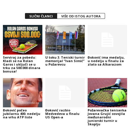
SLIČNI ČLANCI
VIŠE OD ISTOG AUTORA
Serviraj za pobedu:
U toku 3. Teniski turnir
Đoković ima medalju,
Kladi se na Rolan
memorijal “Ivan Simić”
u nedelju u finalu za
Garos i uključi se u
u Požarevcu
zlato sa Alkarazom
trku za 500.000 dinara
bonusa!
Đoković počeo
Đoković razbio
Požarevačka teniserka
jubilarnu 400. nedelju
Medvedeva u finalu
Jovana Grujić osvojila
na vrhu ATP liste
US Open-a
međunarodni
juniorski turnir u
Skoplju