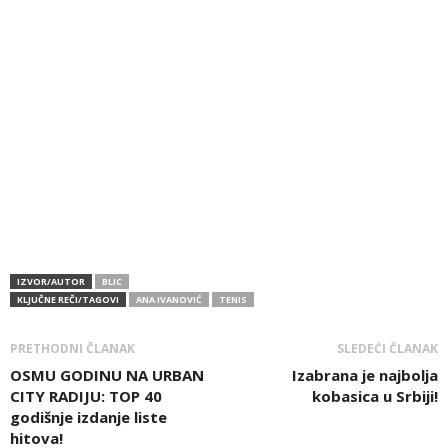
IZVOR/AUTOR
BLIC
KLJUČNE REČI/TAGOVI
ANA IVANOVIĆ
TENIS
PRETHODNI ČLANAK
SLEDEĆI ČLANAK
OSMU GODINU NA URBAN
Izabrana je najbolja
CITY RADIJU: TOP 40
kobasica u Srbiji!
godišnje izdanje liste
hitova!