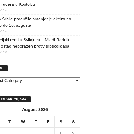
 rudara u Kostolcu
/2026
 Srbije produžila smanjenje akciza na
o do 16. avgusta
/2026
teljski remi u Svilajncu – Mladi Radnik
ostao neporažen protiv srpskoligaša
/2026
NI
I
LENDAR OBJAVA
August 2026
T
W
T
F
S
S
1
2