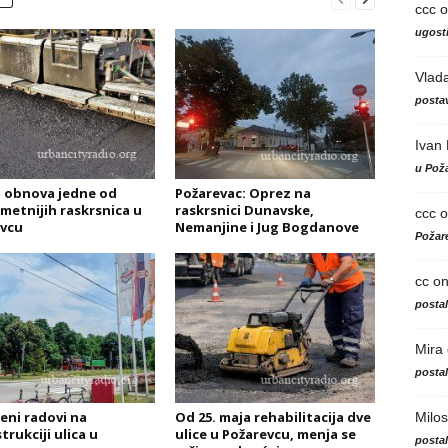
ccc
o
ugosti
Vlad
postav
Ivan
u Poža
 obnova jedne od
Požarevac: Oprez na
metnijih raskrsnica u
raskrsnici Dunavske,
ccc
o
vcu
Nemanjine i Jug Bogdanove
Požare
cc
o
posta
Mira
posta
jeni radovi na
Od 25. maja rehabilitacija dve
Milos
rukciji ulica u
ulice u Požarevcu, menja se
posta