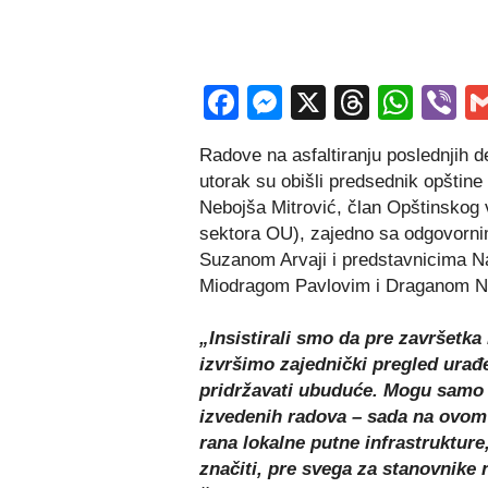
Facebook
Messenger
X
Thread
Wha
V
Radove na asfaltiranju poslednjih 
utorak su obišli predsednik opštin
Nebojša Mitrović, član Opštinskog v
sektora OU), zajedno sa odgovorn
Suzanom Arvaji i predstavnicima N
Miodragom Pavlovim i Draganom Ni
„Insistirali smo da pre završetka
izvršimo zajednički pregled urađe
pridržavati ubuduće. Mogu samo 
izvedenih radova – sada na ovom p
rana lokalne putne infrastruktur
značiti, pre svega za stanovnike 