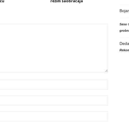
cu
režim saobraćaja
Boja
Sasa
grobni
Ded
Rekon