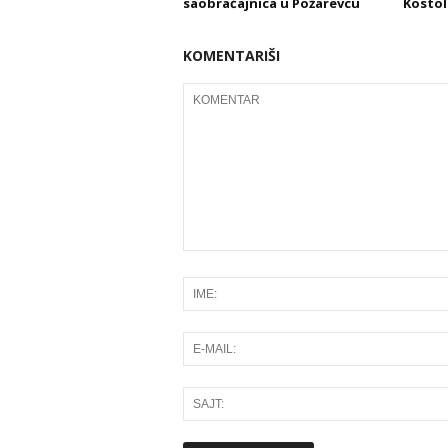
saobraćajnica u Požarevcu
Kostol
KOMENTARIŠI