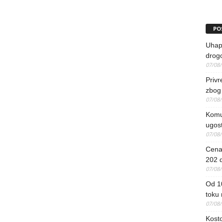
PO
Uhapš
drog
07/08
Priv
zbog 
07/08
Komun
ugost
07/08
Cena 
202 d
07/08
Od 1
toku
07/08
Kosto