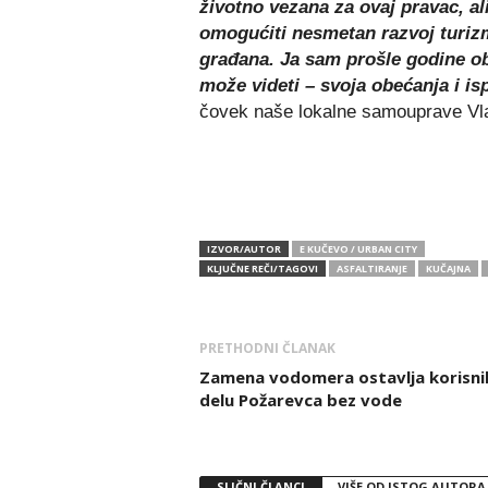
životno vezana za ovaj pravac, ali
omogućiti nesmetan razvoj turizm
građana. Ja sam prošle godine obe
može videti – svoja obećanja i i
čovek naše lokalne samouprave Vla
IZVOR/AUTOR
E KUČEVO / URBAN CITY
KLJUČNE REČI/TAGOVI
ASFALTIRANJE
KUČAJNA
PRETHODNI ČLANAK
Zamena vodomera ostavlja korisni
delu Požarevca bez vode
SLIČNI ČLANCI
VIŠE OD ISTOG AUTORA