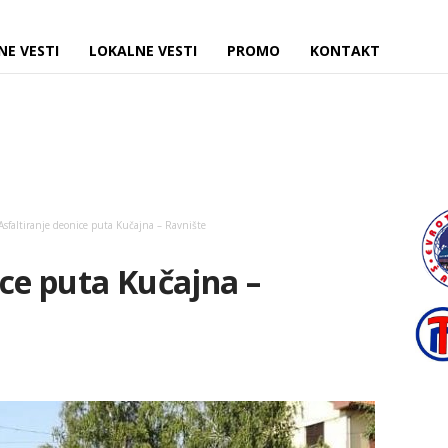
NE VESTI
LOKALNE VESTI
PROMO
KONTAKT
Asfaltiranje deonice puta Kučajna – Ravnište
ice puta Kučajna –