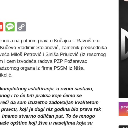
s
tsApp
iber
Gmail
Message
Copy
Link
deonica na putnom pravcu Kučajna – Ravnište u
e Kučevo Vladimir Stojanović, zamenik predsednika
eća Miloš Petrović i Siniša Priulović (iz resornog
im licem izvođača radova PZP Požarevac
adzornog organa iz firme PSSM iz Niša,
kolić.
 kompletnog asfaltiranja, u ovom sastavu,
nog i to će biti praksa koje ćemo se
reći da sam izuzetno zadovoljan kvalitetom
ravcu, koji je dugi niz godina bio prava rak
e, imamo stvarno odličan put. To će mnogo
naše opštine koji žive u naseljima koja su