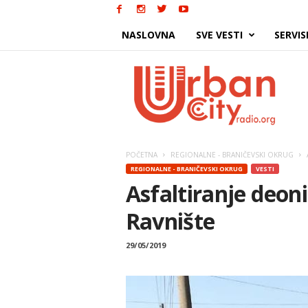
NASLOVNA
SVE VESTI
SERVIS
Urban
City
POČETNA
REGIONALNE - BRANIČEVSKI OKRUG
REGIONALNE - BRANIČEVSKI OKRUG
VESTI
Asfaltiranje deon
Ravnište
29/05/2019