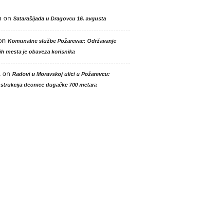
n
on
Satarašijada u Dragovcu 16. avgusta
on
Komunalne službe Požarevac: Održavanje
h mesta je obaveza korisnika
a
on
Radovi u Moravskoj ulici u Požarevcu:
strukcija deonice dugačke 700 metara