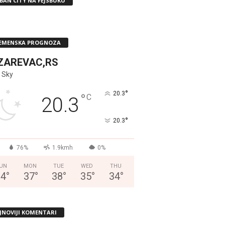
BAN CITY NA FEJSBUKU
EMENSKA PROGNOZA
ZAREVAC,RS
 Sky
°
20.3
°
C
20.3
°
20.3
76%
1.9kmh
0%
UN
MON
TUE
WED
THU
34
°
37
°
38
°
35
°
34
°
JNOVIJI KOMENTARI