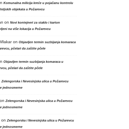
n
Komunalna milicija kreće u pojačanu kontrolu
teljskih objekata u Požarevcu
an
on
Novi kontejneri za staklo i karton
ljeni na više lokacija u Požarevcu
 Mlakar
on
Objavljen termin suzbijanja komaraca
revcu, pčelari da zaštite pčele
n
Objavljen termin suzbijanja komaraca u
vcu, pčelari da zaštite pčele
n
Zelengorska i Nevesinjska ulica u Požarevcu
le jednosmerne
on
Zelengorska i Nevesinjska ulica u Požarevcu
le jednosmerne
on
Zelengorska i Nevesinjska ulica u Požarevcu
le jednosmerne