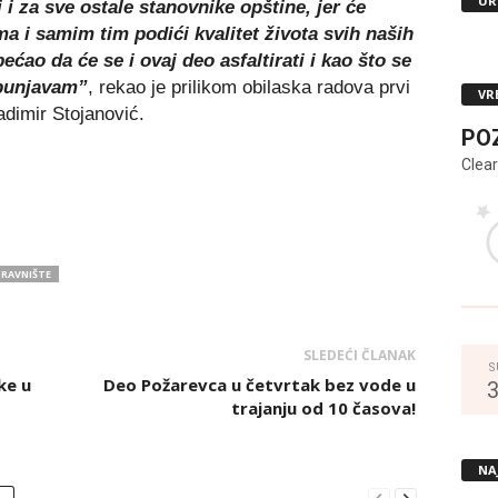
UR
 i za sve ostale stanovnike opštine, jer će
a i samim tim podići kvalitet života svih naših
ćao da će se i ovaj deo asfaltirati i kao što se
spunjavam”
, rekao je prilikom obilaska radova prvi
VR
dimir Stojanović.
PO
Clear
RAVNIŠTE
SLEDEĆI ČLANAK
S
ke u
Deo Požarevca u četvrtak bez vode u
trajanju od 10 časova!
NA