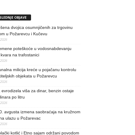
SLEDNJE OBJAVE
ena dvojica osumnjičenih za trgovinu
om u Požarevcu i Kučevu
/2026
remene poteškoće u vodosnabdevanju
kvara na trafostanici
/2026
alna milicija kreće u pojačanu kontrolu
iteljskih objekata u Požarevcu
/2026
evrodizela viša za dinar, benzin ostaje
inara po litru
/2026
0. avgusta izmena saobraćaja na kružnom
 na ulazu u Požarevac
/2026
lački kotlić i Etno sajam održani povodom