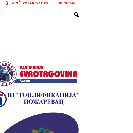
C
POZAREVAC,RS
08.08.2026.
20.3