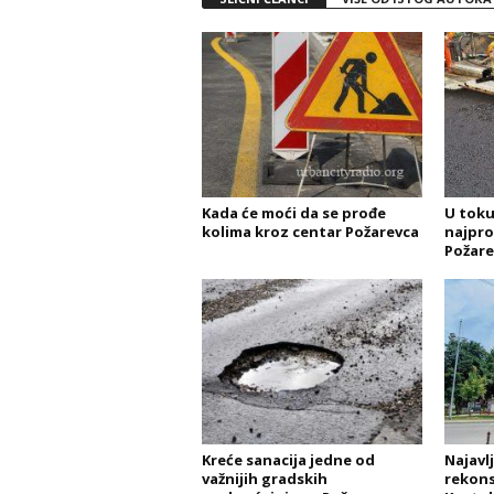
Kada će moći da se prođe
U toku
kolima kroz centar Požarevca
najpro
Požare
Kreće sanacija jedne od
Najavl
važnijih gradskih
rekonst