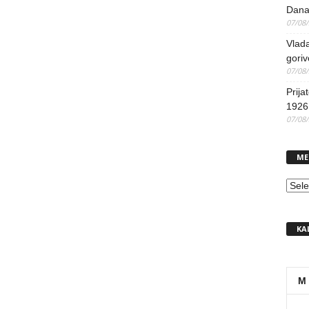
Dana
07/08
Vlada
goriv
07/08
Prija
1926 
07/08
ME
MEN
KA
M