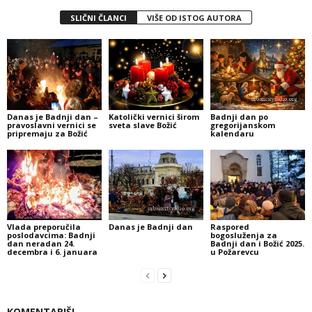
SLIČNI ČLANCI
VIŠE OD ISTOG AUTORA
Danas je Badnji dan –
Katolički vernici širom
Badnji dan po
pravoslavni vernici se
sveta slave Božić
gregorijanskom
pripremaju za Božić
kalendaru
Vlada preporučila
Danas je Badnji dan
Raspored
poslodavcima: Badnji
bogosluženja za
dan neradan 24.
Badnji dan i Božić 2025.
decembra i 6. januara
u Požarevcu
KOMENTARIŠI