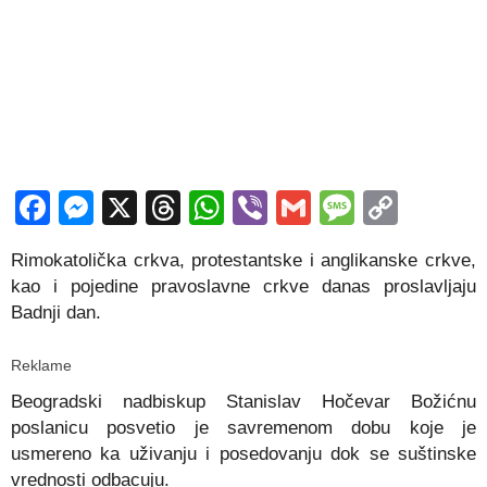
Facebook
Messenger
X
Threads
WhatsApp
Viber
Gmail
Messag
Copy
Link
Rimokatolička crkva, protestantske i anglikanske crkve,
kao i pojedine pravoslavne crkve danas proslavljaju
Badnji dan.
Reklame
Beogradski nadbiskup Stanislav Hočevar Božićnu
poslanicu posvetio je savremenom dobu koje je
usmereno ka uživanju i posedovanju dok se suštinske
vrednosti odbacuju.