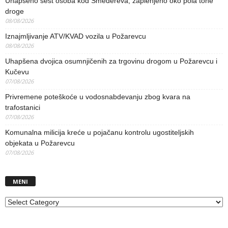
Uhapšeno šest osoba kod Smedereva, zaplenjeno oko pola tone
droge
08/08/2026
Iznajmljivanje ATV/KVAD vozila u Požarevcu
08/08/2026
Uhapšena dvojica osumnjičenih za trgovinu drogom u Požarevcu i
Kučevu
07/08/2026
Privremene poteškoće u vodosnabdevanju zbog kvara na
trafostanici
07/08/2026
Komunalna milicija kreće u pojačanu kontrolu ugostiteljskih
objekata u Požarevcu
07/08/2026
MENI
MENI