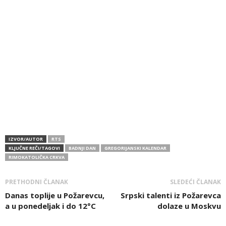
IZVOR/AUTOR
RTS
KLJUČNE REČI/TAGOVI
BADNJI DAN
GREGORIJANSKI KALENDAR
RIMOKATOLIČKA CRKVA
PRETHODNI ČLANAK
SLEDEĆI ČLANAK
Danas toplije u Požarevcu,
Srpski talenti iz Požarevca
a u ponedeljak i do 12°C
dolaze u Moskvu