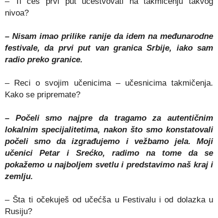
– Ti ćeš prvi put učestvovati na takmičenju takvog
nivoa?
– Nisam imao prilike ranije da idem na međunarodne
festivale, da prvi put van granica Srbije, iako sam
radio preko granice.
– Reci o svojim učenicima – učesnicima takmičenja.
Kako se pripremate?
– Počeli smo najpre da tragamo za autentičnim
lokalnim specijalitetima, nakon što smo konstatovali
počeli smo da izgrađujemo i vežbamo jela. Moji
učenici Petar i Srećko, radimo na tome da se
pokažemo u najboljem svetlu i predstavimo naš kraj i
zemlju.
– Šta ti očekuješ od učećša u Festivalu i od dolazka u
Rusiju?