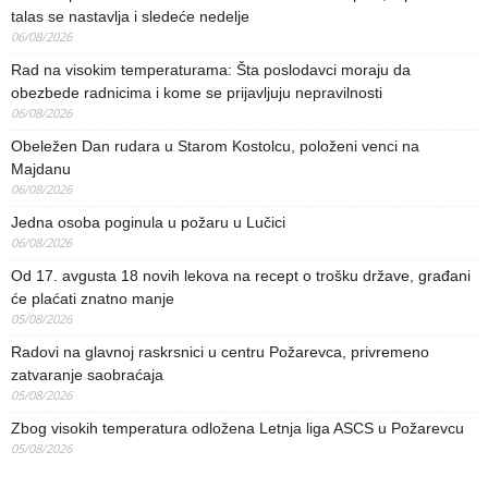
talas se nastavlja i sledeće nedelje
06/08/2026
Rad na visokim temperaturama: Šta poslodavci moraju da
obezbede radnicima i kome se prijavljuju nepravilnosti
06/08/2026
Obeležen Dan rudara u Starom Kostolcu, položeni venci na
Majdanu
06/08/2026
Jedna osoba poginula u požaru u Lučici
06/08/2026
Od 17. avgusta 18 novih lekova na recept o trošku države, građani
će plaćati znatno manje
05/08/2026
Radovi na glavnoj raskrsnici u centru Požarevca, privremeno
zatvaranje saobraćaja
05/08/2026
Zbog visokih temperatura odložena Letnja liga ASCS u Požarevcu
05/08/2026