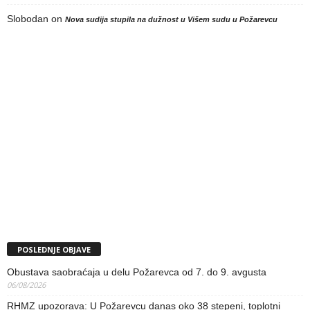
Slobodan
on
Nova sudija stupila na dužnost u Višem sudu u Požarevcu
POSLEDNJE OBJAVE
Obustava saobraćaja u delu Požarevca od 7. do 9. avgusta
06/08/2026
RHMZ upozorava: U Požarevcu danas oko 38 stepeni, toplotni