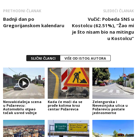
PRETHODNI ČLANAK
SLEDEĆI ČLANAK
Badnji dan po
Vučić: Pobeda SNS u
Gregorijanskom kalendaru
Kostolcu (62.51%), “Žao mi
je što nisam bio na mitingu
u Kostolcu”
SLIČNI ČLANCI
VIŠE OD ISTOG AUTORA
Nesvakidašnja scena
Kada će moći da se
Zelengorska i
u Požarevcu:
prođe kolima kroz
Nevesinjska ulica u
Automobilu otpao
centar Požarevca
Požarevcu postale
točak usred vožnje
jednosmerne