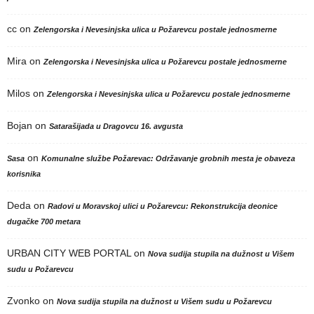
cc
on
Zelengorska i Nevesinjska ulica u Požarevcu postale jednosmerne
Mira
on
Zelengorska i Nevesinjska ulica u Požarevcu postale jednosmerne
Milos
on
Zelengorska i Nevesinjska ulica u Požarevcu postale jednosmerne
Bojan
on
Satarašijada u Dragovcu 16. avgusta
on
Sasa
Komunalne službe Požarevac: Održavanje grobnih mesta je obaveza
korisnika
Deda
on
Radovi u Moravskoj ulici u Požarevcu: Rekonstrukcija deonice
dugačke 700 metara
URBAN CITY WEB PORTAL
on
Nova sudija stupila na dužnost u Višem
sudu u Požarevcu
Zvonko
on
Nova sudija stupila na dužnost u Višem sudu u Požarevcu