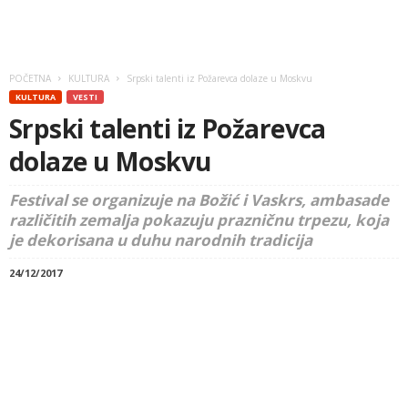
POČETNA
KULTURA
Srpski talenti iz Požarevca dolaze u Moskvu
KULTURA
VESTI
Srpski talenti iz Požarevca
dolaze u Moskvu
Festival se organizuje na Božić i Vaskrs, ambasade
različitih zemalja pokazuju prazničnu trpezu, koja
je dekorisana u duhu narodnih tradicija
24/12/2017