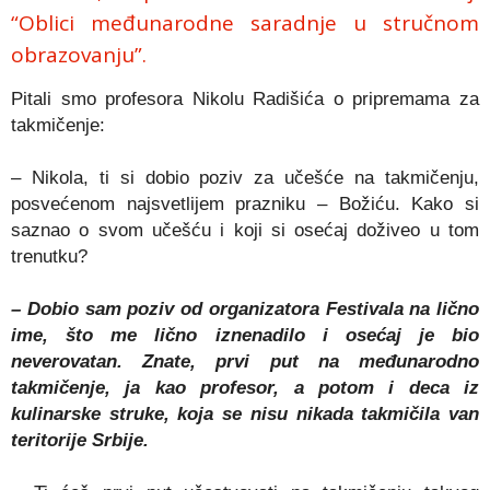
“Oblici međunarodne saradnje u stručnom
obrazovanju”.
Pitali smo profesora Nikolu Radišića o pripremama za
takmičenje:
– Nikola, ti si dobio poziv za učešće na takmičenju,
posvećenom najsvetlijem prazniku – Božiću. Kako si
saznao o svom učešću i koji si osećaj doživeo u tom
trenutku?
– Dobio sam poziv od organizatora Festivala na lično
ime, što me lično iznenadilo i osećaj je bio
neverovatan. Znate, prvi put na međunarodno
takmičenje, ja kao profesor, a potom i deca iz
kulinarske struke, koja se nisu nikada takmičila van
teritorije Srbije.