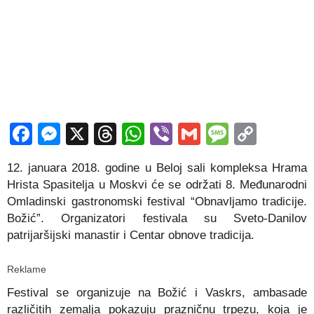
Facebook
Messenger
X
Threads
WhatsApp
Viber
Gmail
Messag
Copy
Link
12. januara 2018. godine u Beloj sali kompleksa Hrama
Hrista Spasitelja u Moskvi će se održati 8. Međunarodni
Omladinski gastronomski festival “Obnavljamo tradicije.
Božić”. Organizatori festivala su Sveto-Danilov
patrijaršijski manastir i Centar obnove tradicija.
Reklame
Festival se organizuje na Božić i Vaskrs, ambasade
različitih zemalja pokazuju prazničnu trpezu, koja je