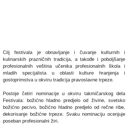
Cilj festivala je obnavljanje i čuvanje kulturnih i
kulinarskih prazničnih tradicija, a takođe i poboljšanje
profesionalnih veština učenika profesionalnih škola i
mladih specijalista u oblasti kulture hranjenja i
gostoprimstva u okviru tradicija pravoslavne trpeze.
Postoje četiri nominacije u okviru takmičarskog dela
Festivala: božićno hladno predjelo od živine, svetsko
božićno pecivo, božićno hladno predjelo od rečne ribe,
dekorisanje božićne trpeze. Svaku nominaciju ocenjuje
poseban profesionalni žiri.