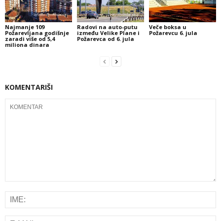
Najmanje 109
Radovi na auto-putu
Veče boksa u
Požarevljana godišnje
između Velike Plane i
Požarevcu 6. jula
zaradi više od 5,4
Požarevca od 6. jula
miliona dinara
KOMENTARIŠI