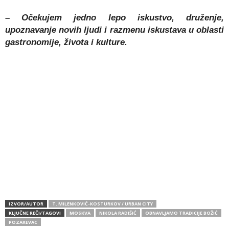
– Očekujem jedno lepo iskustvo, druženje,
upoznavanje novih ljudi i razmenu iskustava u oblasti
gastronomije, života i kulture.
IZVOR/AUTOR
T. MILENKOVIĆ-KOSTURKOV / URBAN CITY
KLJUČNE REČI/TAGOVI
MOSKVA
NIKOLA RADIŠIĆ
OBNAVLJAMO TRADICIJE BOŽIĆ
POZAREVAC