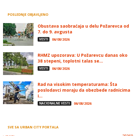
POSLEDNJE OBJAVLJENO
Obustava saobraćaja u delu Požarevca od
7. do 9. avgusta
VESTI
06/08/2026
RHMZ upozorava: U Požarevcu danas oko
38 stepeni, toplotni talas se...
VESTI
06/08/2026
Rad na visokim temperaturama: Šta
poslodavci moraju da obezbede radnicima
i...
NACIONALNE VESTI
06/08/2026
SVE SA URBAN CITY PORTALA