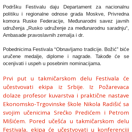
Podršku Festivalu daju Departament za nacionalnu
politiku i regionalne odnose grada Moskve, Privredna
komora Ruske Federacije, Međunarodni savez javnih
udruženja „Rusko udruženje za međunarodnu saradnju“,
Ambasade pravoslavnih zemalja i dr.
Pobednicima Festivala “Obnavljamo tradicije. Božić” biće
uručene medalje, diplome i nagrade. Takođe će se
ocenjivati i uspeh u posebnim nominacijama.
Prvi put u takmičarskom delu Festivala će
učestvovati ekipa iz Srbije. Iz Požarevaca
dolaze profesor kuvarstva i praktične nastave
Ekonomsko-Trgovinske škole Nikola Radišić sa
svojim učenicima Srećko Predićem i Petrom
Mišićem. Pored učešća u takmičarskom delu
Festivala, ekipa će učestvovati u konferenciji