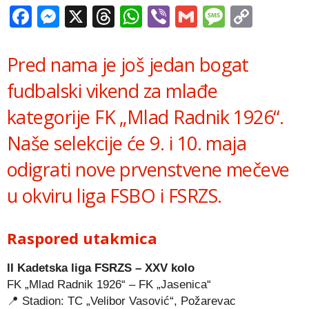
Facebook
Messenger
X
Threads
WhatsApp
Viber
Gmail
Messag
Copy
Link
Pred nama je još jedan bogat
fudbalski vikend za mlađe
kategorije FK „Mlad Radnik 1926“.
Naše selekcije će 9. i 10. maja
odigrati nove prvenstvene mečeve
u okviru liga FSBO i FSRZS.
Raspored utakmica
II Kadetska liga FSRZS – XXV kolo
FK „Mlad Radnik 1926“ – FK „Jasenica“
📍 Stadion: TC „Velibor Vasović“, Požarevac