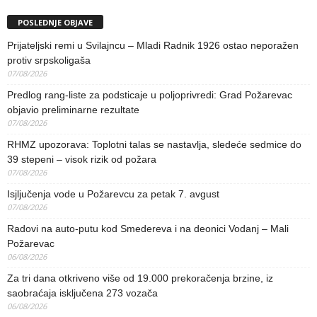
POSLEDNJE OBJAVE
Prijateljski remi u Svilajncu – Mladi Radnik 1926 ostao neporažen
protiv srpskoligaša
07/08/2026
Predlog rang-liste za podsticaje u poljoprivredi: Grad Požarevac
objavio preliminarne rezultate
07/08/2026
RHMZ upozorava: Toplotni talas se nastavlja, sledeće sedmice do
39 stepeni – visok rizik od požara
07/08/2026
Isjljučenja vode u Požarevcu za petak 7. avgust
07/08/2026
Radovi na auto-putu kod Smedereva i na deonici Vodanj – Mali
Požarevac
06/08/2026
Za tri dana otkriveno više od 19.000 prekoračenja brzine, iz
saobraćaja isključena 273 vozača
06/08/2026