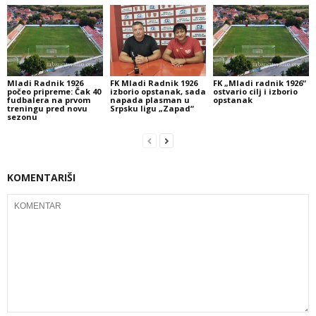
Mladi Radnik 1926
FK Mladi Radnik 1926
FK „Mladi radnik 1926“
počeo pripreme: Čak 40
izborio opstanak, sada
ostvario cilj i izborio
fudbalera na prvom
napada plasman u
opstanak
treningu pred novu
Srpsku ligu „Zapad“
sezonu
KOMENTARIŠI