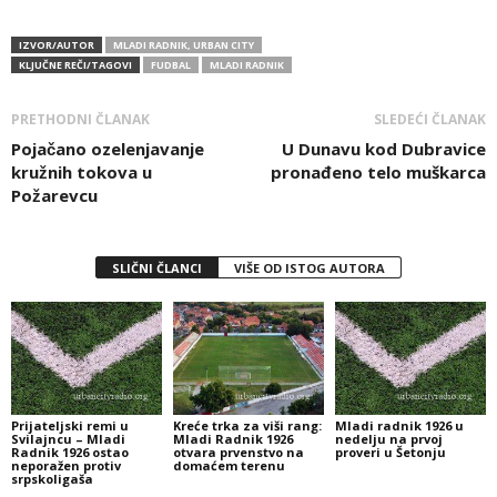
IZVOR/AUTOR
MLADI RADNIK, URBAN CITY
KLJUČNE REČI/TAGOVI
FUDBAL
MLADI RADNIK
PRETHODNI ČLANAK
SLEDEĆI ČLANAK
Pojačano ozelenjavanje
U Dunavu kod Dubravice
kružnih tokova u
pronađeno telo muškarca
Požarevcu
SLIČNI ČLANCI
VIŠE OD ISTOG AUTORA
Prijateljski remi u
Kreće trka za viši rang:
Mladi radnik 1926 u
Svilajncu – Mladi
Mladi Radnik 1926
nedelju na prvoj
Radnik 1926 ostao
otvara prvenstvo na
proveri u Šetonju
neporažen protiv
domaćem terenu
srpskoligaša