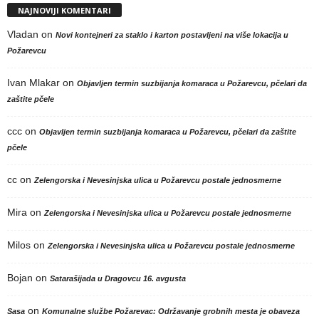
NAJNOVIJI KOMENTARI
Vladan
on
Novi kontejneri za staklo i karton postavljeni na više lokacija u
Požarevcu
Ivan Mlakar
on
Objavljen termin suzbijanja komaraca u Požarevcu, pčelari da
zaštite pčele
ccc
on
Objavljen termin suzbijanja komaraca u Požarevcu, pčelari da zaštite
pčele
cc
on
Zelengorska i Nevesinjska ulica u Požarevcu postale jednosmerne
Mira
on
Zelengorska i Nevesinjska ulica u Požarevcu postale jednosmerne
Milos
on
Zelengorska i Nevesinjska ulica u Požarevcu postale jednosmerne
Bojan
on
Satarašijada u Dragovcu 16. avgusta
on
Sasa
Komunalne službe Požarevac: Održavanje grobnih mesta je obaveza