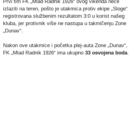
Prvi tim FK „Mlad Radnik 1926“ ovog vikenda neće
izlaziti na teren, pošto je utakmica protiv ekipe „Sloge“
registrovana službenim rezultatom 3:0 u korist našeg
kluba, jer protivnik više ne nastupa u takmičenju Zone
„Dunav“.
Nakon ove utakmice i početka plej-auta Zone „Dunav“,
FK „Mlad Radnik 1926“ ima ukupno
33 osvojena boda
.