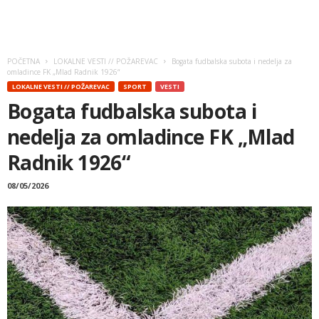
POČETNA
LOKALNE VESTI // POŽAREVAC
Bogata fudbalska subota i nedelja za
omladince FK „Mlad Radnik 1926“
LOKALNE VESTI // POŽAREVAC
SPORT
VESTI
Bogata fudbalska subota i
nedelja za omladince FK „Mlad
Radnik 1926“
08/05/2026