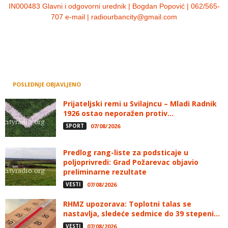
IN000483 Glavni i odgovorni urednik | Bogdan Popović | 062/565-
707 e-mail | radiourbancity@gmail.com
POSLEDNJE OBJAVLJENO
Prijateljski remi u Svilajncu – Mladi Radnik
1926 ostao neporažen protiv...
SPORT
07/08/2026
Predlog rang-liste za podsticaje u
poljoprivredi: Grad Požarevac objavio
preliminarne rezultate
VESTI
07/08/2026
RHMZ upozorava: Toplotni talas se
nastavlja, sledeće sedmice do 39 stepeni...
VESTI
07/08/2026