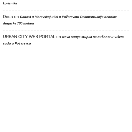
korisnika
Deda
on
Radovi u Moravskoj ulici u Požarevcu: Rekonstrukcija deonice
dugačke 700 metara
URBAN CITY WEB PORTAL
on
Nova sudija stupila na dužnost u Višem
sudu u Požarevcu