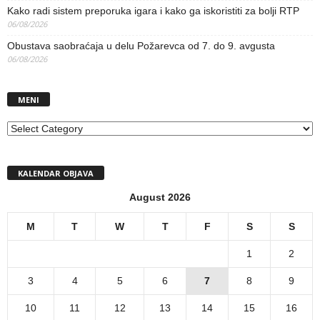
Kako radi sistem preporuka igara i kako ga iskoristiti za bolji RTP
06/08/2026
Obustava saobraćaja u delu Požarevca od 7. do 9. avgusta
06/08/2026
MENI
MENI
KALENDAR OBJAVA
August 2026
M
T
W
T
F
S
S
1
2
3
4
5
6
7
8
9
10
11
12
13
14
15
16