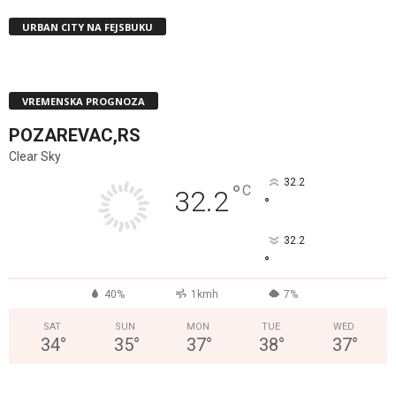
URBAN CITY NA FEJSBUKU
VREMENSKA PROGNOZA
POZAREVAC,RS
Clear Sky
32.2
°
C
32.2
°
32.2
°
40%
1kmh
7%
SAT
SUN
MON
TUE
WED
34
°
35
°
37
°
38
°
37
°