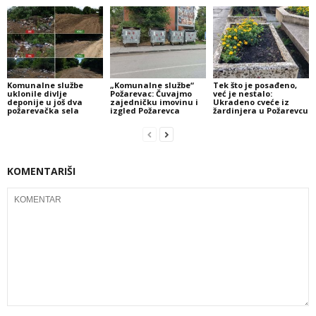
Komunalne službe
„Komunalne službe“
Tek što je posađeno,
uklonile divlje
Požarevac: Čuvajmo
već je nestalo:
deponije u još dva
zajedničku imovinu i
Ukradeno cveće iz
požarevačka sela
izgled Požarevca
žardinjera u Požarevcu
KOMENTARIŠI