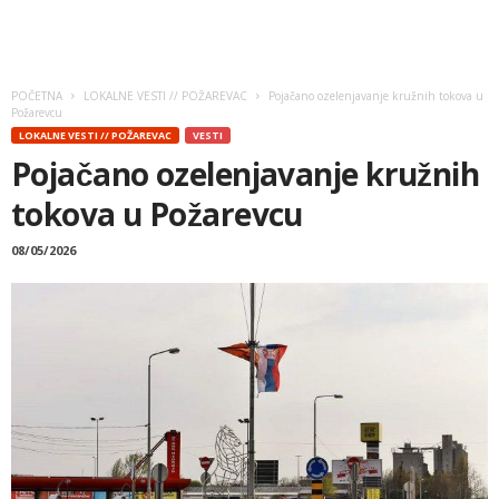
POČETNA
LOKALNE VESTI // POŽAREVAC
Pojačano ozelenjavanje kružnih tokova u
Požarevcu
LOKALNE VESTI // POŽAREVAC
VESTI
Pojačano ozelenjavanje kružnih
tokova u Požarevcu
08/05/2026