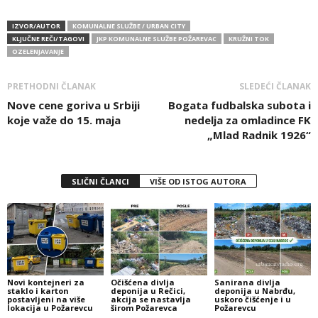
IZVOR/AUTOR
KOMUNALNE SLUŽBE / URBAN CITY
KLJUČNE REČI/TAGOVI
JKP KOMUNALNE SLUŽBE POŽAREVAC
KRUŽNI TOK
OZELENJAVANJE
PRETHODNI ČLANAK
SLEDEĆI ČLANAK
Nove cene goriva u Srbiji
Bogata fudbalska subota i
koje važe do 15. maja
nedelja za omladince FK
„Mlad Radnik 1926“
SLIČNI ČLANCI
VIŠE OD ISTOG AUTORA
Novi kontejneri za
Očišćena divlja
Sanirana divlja
staklo i karton
deponija u Rečici,
deponija u Nabrđu,
postavljeni na više
akcija se nastavlja
uskoro čišćenje i u
lokacija u Požarevcu
širom Požarevca
Požarevcu