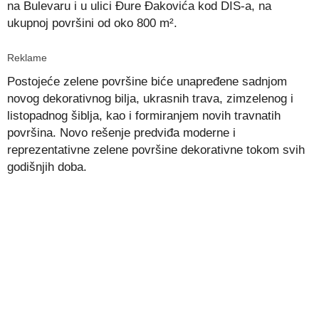
na Bulevaru i u ulici Đure Đakovića kod DIS-a, na
ukupnoj površini od oko 800 m².
Reklame
Postojeće zelene površine biće unapređene sadnjom
novog dekorativnog bilja, ukrasnih trava, zimzelenog i
listopadnog šiblja, kao i formiranjem novih travnatih
površina. Novo rešenje predviđa moderne i
reprezentativne zelene površine dekorativne tokom svih
godišnjih doba.