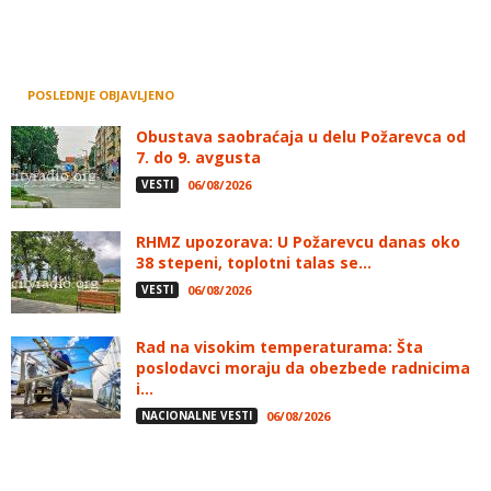
POSLEDNJE OBJAVLJENO
Obustava saobraćaja u delu Požarevca od
7. do 9. avgusta
VESTI
06/08/2026
RHMZ upozorava: U Požarevcu danas oko
38 stepeni, toplotni talas se...
VESTI
06/08/2026
Rad na visokim temperaturama: Šta
poslodavci moraju da obezbede radnicima
i...
NACIONALNE VESTI
06/08/2026