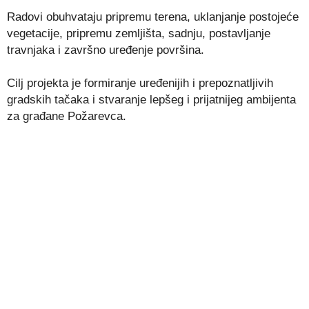
Radovi obuhvataju pripremu terena, uklanjanje postojeće
vegetacije, pripremu zemljišta, sadnju, postavljanje
travnjaka i završno uređenje površina.
Cilj projekta je formiranje uređenijih i prepoznatljivih
gradskih tačaka i stvaranje lepšeg i prijatnijeg ambijenta
za građane Požarevca.