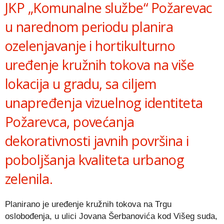
JKP „Komunalne službe“ Požarevac
u narednom periodu planira
ozelenjavanje i hortikulturno
uređenje kružnih tokova na više
lokacija u gradu, sa ciljem
unapređenja vizuelnog identiteta
Požarevca, povećanja
dekorativnosti javnih površina i
poboljšanja kvaliteta urbanog
zelenila.
Planirano je uređenje kružnih tokova na Trgu
oslobođenja, u ulici Jovana Šerbanovića kod Višeg suda,