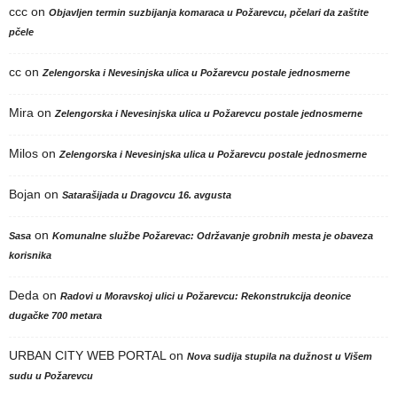
ccc
on
Objavljen termin suzbijanja komaraca u Požarevcu, pčelari da zaštite
pčele
cc
on
Zelengorska i Nevesinjska ulica u Požarevcu postale jednosmerne
Mira
on
Zelengorska i Nevesinjska ulica u Požarevcu postale jednosmerne
Milos
on
Zelengorska i Nevesinjska ulica u Požarevcu postale jednosmerne
Bojan
on
Satarašijada u Dragovcu 16. avgusta
on
Sasa
Komunalne službe Požarevac: Održavanje grobnih mesta je obaveza
korisnika
Deda
on
Radovi u Moravskoj ulici u Požarevcu: Rekonstrukcija deonice
dugačke 700 metara
URBAN CITY WEB PORTAL
on
Nova sudija stupila na dužnost u Višem
sudu u Požarevcu