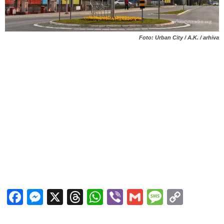
Foto: Urban City / A.K. / arhiva
Facebook
Messenger
X
Threads
WhatsApp
Viber
Gmail
Messag
Copy
Link