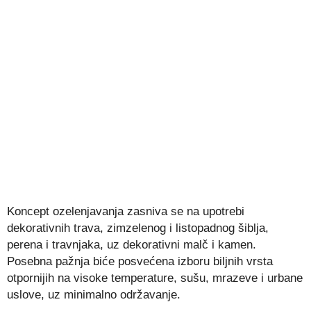
Koncept ozelenjavanja zasniva se na upotrebi
dekorativnih trava, zimzelenog i listopadnog šiblja,
perena i travnjaka, uz dekorativni malč i kamen.
Posebna pažnja biće posvećena izboru biljnih vrsta
otpornijih na visoke temperature, sušu, mrazeve i urbane
uslove, uz minimalno održavanje.