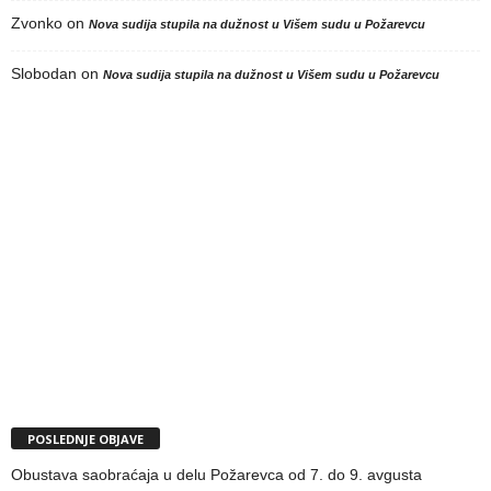
Zvonko
on
Nova sudija stupila na dužnost u Višem sudu u Požarevcu
Slobodan
on
Nova sudija stupila na dužnost u Višem sudu u Požarevcu
POSLEDNJE OBJAVE
Obustava saobraćaja u delu Požarevca od 7. do 9. avgusta