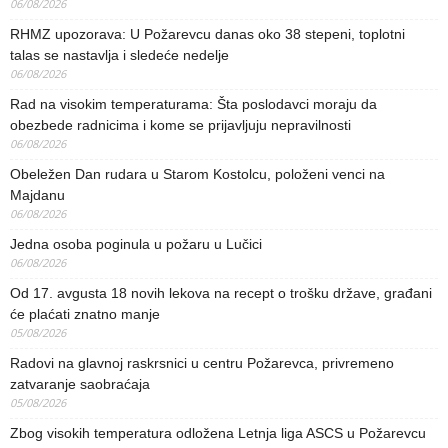
06/08/2026
RHMZ upozorava: U Požarevcu danas oko 38 stepeni, toplotni
talas se nastavlja i sledeće nedelje
06/08/2026
Rad na visokim temperaturama: Šta poslodavci moraju da
obezbede radnicima i kome se prijavljuju nepravilnosti
06/08/2026
Obeležen Dan rudara u Starom Kostolcu, položeni venci na
Majdanu
06/08/2026
Jedna osoba poginula u požaru u Lučici
06/08/2026
Od 17. avgusta 18 novih lekova na recept o trošku države, građani
će plaćati znatno manje
05/08/2026
Radovi na glavnoj raskrsnici u centru Požarevca, privremeno
zatvaranje saobraćaja
05/08/2026
Zbog visokih temperatura odložena Letnja liga ASCS u Požarevcu