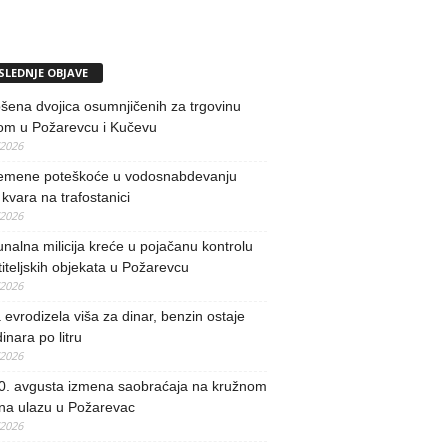
SLEDNJE OBJAVE
ena dvojica osumnjičenih za trgovinu
om u Požarevcu i Kučevu
/2026
remene poteškoće u vodosnabdevanju
kvara na trafostanici
/2026
alna milicija kreće u pojačanu kontrolu
iteljskih objekata u Požarevcu
/2026
evrodizela viša za dinar, benzin ostaje
inara po litru
/2026
0. avgusta izmena saobraćaja na kružnom
 na ulazu u Požarevac
/2026