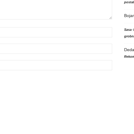
posta
Boja
Sasa
grobni
Ded
Rekon