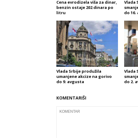
Cena evrodizela viša za dinar,
Vlada 
benzin ostaje 202 dinara po
smanje
litru
do 16.
Vlada Srbije produžila
Vlada 
umanjene akcize na gorivo
smanje
do 9. avgusta
do 2. 
KOMENTARIŠI