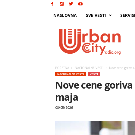
NASLOVNA
SVE VESTI
SERVIS
Urban
City
POČETNA
NACIONALNE VESTI
Nove cene goriva u
NACIONALNE VESTI
VESTI
Nove cene goriva u
maja
08/05/2026