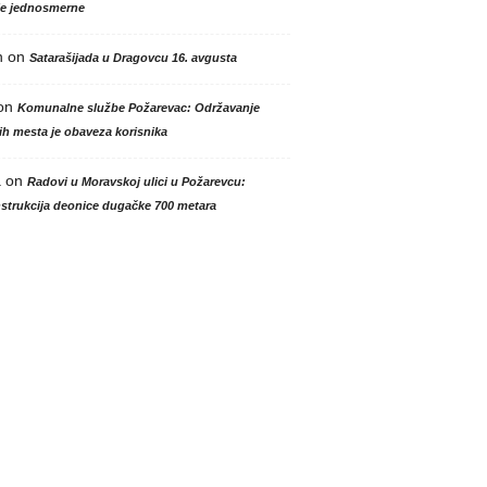
le jednosmerne
n
on
Satarašijada u Dragovcu 16. avgusta
on
Komunalne službe Požarevac: Održavanje
h mesta je obaveza korisnika
a
on
Radovi u Moravskoj ulici u Požarevcu:
strukcija deonice dugačke 700 metara