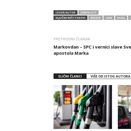
IZVOR/AUTOR
URBAN CITY
KLJUČNE REČI/TAGOVI
BENZIN
CENE
DIZEL
PRETHODNI ČLANAK
Markovdan – SPC i vernici slave Sv
apostola Marka
SLIČNI ČLANCI
VIŠE OD ISTOG AUTORA