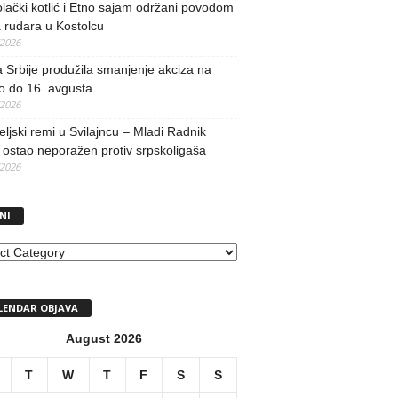
lački kotlić i Etno sajam održani povodom
 rudara u Kostolcu
/2026
 Srbije produžila smanjenje akciza na
o do 16. avgusta
/2026
teljski remi u Svilajncu – Mladi Radnik
ostao neporažen protiv srpskoligaša
/2026
NI
I
LENDAR OBJAVA
August 2026
T
W
T
F
S
S