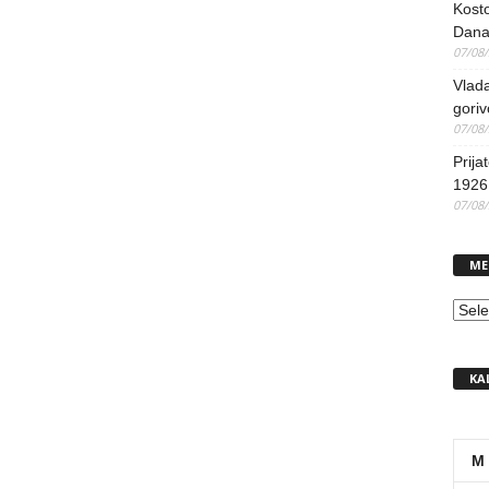
Kosto
Dana
07/08
Vlada
goriv
07/08
Prija
1926 
07/08
ME
MEN
KA
M