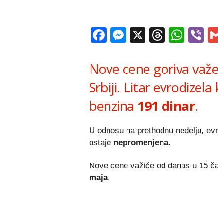
Facebook
Messenger
X
Thread
Wha
V
Nove cene goriva važ
Srbiji. Litar evrodizel
benzina
191 dinar
.
U odnosu na prethodnu nedelju, ev
ostaje
nepromenjena
.
Nove cene važiće od danas u 15 ča
maja
.