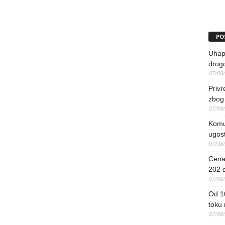
PO
Uhapš
drog
07/08
Priv
zbog 
07/08
Komun
ugost
07/08
Cena 
202 d
07/08
Od 1
toku
07/08