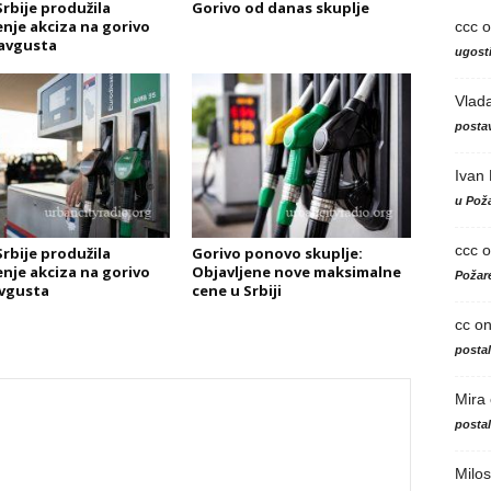
Srbije produžila
Gorivo od danas skuplje
nje akciza na gorivo
ccc
o
 avgusta
ugosti
Vlad
postav
Ivan
u Poža
ccc
o
Srbije produžila
Gorivo ponovo skuplje:
nje akciza na gorivo
Objavljene nove maksimalne
Požare
avgusta
cene u Srbiji
cc
o
posta
Mira
posta
Milos