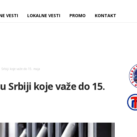
NE VESTI
LOKALNE VESTI
PROMO
KONTAKT
 Srbiji koje važe do 15. maja
 Srbiji koje važe do 15.