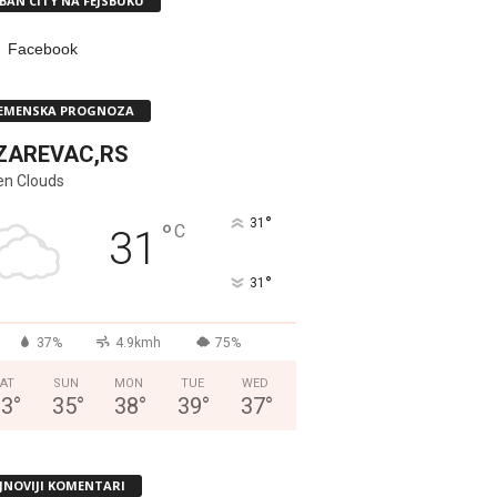
BAN CITY NA FEJSBUKU
Facebook
EMENSKA PROGNOZA
ZAREVAC,RS
en Clouds
°
31
°
C
31
°
31
37%
4.9kmh
75%
AT
SUN
MON
TUE
WED
33
°
35
°
38
°
39
°
37
°
JNOVIJI KOMENTARI