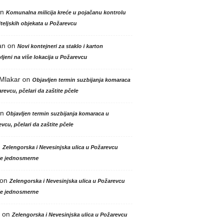
n
Komunalna milicija kreće u pojačanu kontrolu
teljskih objekata u Požarevcu
an
on
Novi kontejneri za staklo i karton
ljeni na više lokacija u Požarevcu
 Mlakar
on
Objavljen termin suzbijanja komaraca
revcu, pčelari da zaštite pčele
n
Objavljen termin suzbijanja komaraca u
vcu, pčelari da zaštite pčele
n
Zelengorska i Nevesinjska ulica u Požarevcu
le jednosmerne
on
Zelengorska i Nevesinjska ulica u Požarevcu
le jednosmerne
on
Zelengorska i Nevesinjska ulica u Požarevcu