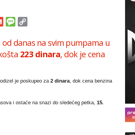
s
tsApp
iber
Gmail
Message
Copy
Link
e od danas na svim pumpama u
a košta
223 dinara
, dok je cena
rodizel je poskupeo za
2 dinara
, dok cena benzina
sova i ostaće na snazi do sledećeg petka,
15.