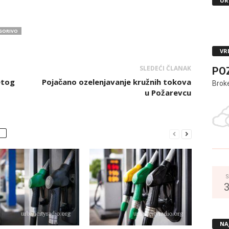
UR
GORIVO
VR
SLEDEĆI ČLANAK
PO
etog
Pojačano ozelenjavanje kružnih tokova
Brok
u Požarevcu
S
NA