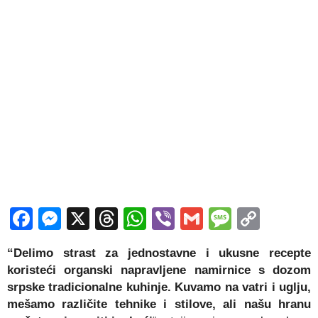
Facebook
Messenger
X
Threads
WhatsApp
Viber
Gmail
Messag
Copy
Link
“Delimo strast za jednostavne i ukusne recepte
koristeći organski napravljene namirnice s dozom
srpske tradicionalne kuhinje. Kuvamo na vatri i uglju,
mešamo različite tehnike i stilove, ali našu hranu