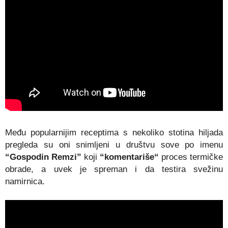
Među popularnijim receptima s nekoliko stotina hiljada
pregleda su oni snimljeni u društvu sove po imenu
“Gospodin Remzi”
koji
“komentariše“
proces termičke
obrade, a uvek je spreman i da testira svežinu
namirnica.