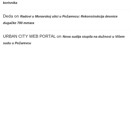
korisnika
Deda
on
Radovi u Moravskoj ulici u Požarevcu: Rekonstrukcija deonice
dugačke 700 metara
URBAN CITY WEB PORTAL
on
Nova sudija stupila na dužnost u Višem
sudu u Požarevcu