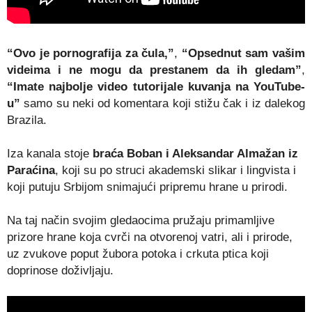
“Ovo je pornografija za čula,”
,
“Opsednut sam vašim
videima i ne mogu da prestanem da ih gledam”
,
“Imate najbolje video tutorijale kuvanja na YouTube-
u”
samo su neki od komentara koji stižu čak i iz dalekog
Brazila.
Iza kanala stoje
braća Boban i Aleksandar Almažan iz
Paraćina
, koji su po struci akademski slikar i lingvista i
koji putuju Srbijom snimajući pripremu hrane u prirodi.
Na taj način svojim gledaocima pružaju primamljive
prizore hrane koja cvrči na otvorenoj vatri, ali i prirode,
uz zvukove poput žubora potoka i crkuta ptica koji
doprinose doživljaju.