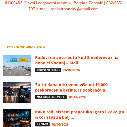
IN000483 Glavni i odgovorni urednik | Bogdan Popović | 062/565-
707 e-mail | radiourbancity@gmail.com
POSLEDNJE OBJAVLJENO
Radovi na auto-putu kod Smedereva i na
deonici Vodanj – Mali...
SERVISNE VESTI
06/08/2026
Za tri dana otkriveno više od 19.000
prekoračenja brzine, iz saobraćaja...
NACIONALNE VESTI
06/08/2026
Kako radi sistem preporuka igara i kako ga
iskoristiti za bolji...
PROMO
06/08/2026