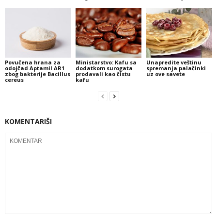
Povučena hrana za
Ministarstvo: Kafu sa
Unapredite veštinu
odojčad Aptamil AR1
dodatkom surogata
spremanja palačinki
zbog bakterije Bacillus
prodavali kao čistu
uz ove savete
cereus
kafu
KOMENTARIŠI