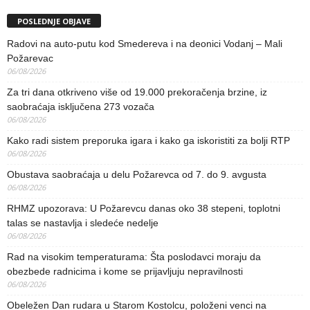
POSLEDNJE OBJAVE
Radovi na auto-putu kod Smedereva i na deonici Vodanj – Mali
Požarevac
06/08/2026
Za tri dana otkriveno više od 19.000 prekoračenja brzine, iz
saobraćaja isključena 273 vozača
06/08/2026
Kako radi sistem preporuka igara i kako ga iskoristiti za bolji RTP
06/08/2026
Obustava saobraćaja u delu Požarevca od 7. do 9. avgusta
06/08/2026
RHMZ upozorava: U Požarevcu danas oko 38 stepeni, toplotni
talas se nastavlja i sledeće nedelje
06/08/2026
Rad na visokim temperaturama: Šta poslodavci moraju da
obezbede radnicima i kome se prijavljuju nepravilnosti
06/08/2026
Obeležen Dan rudara u Starom Kostolcu, položeni venci na