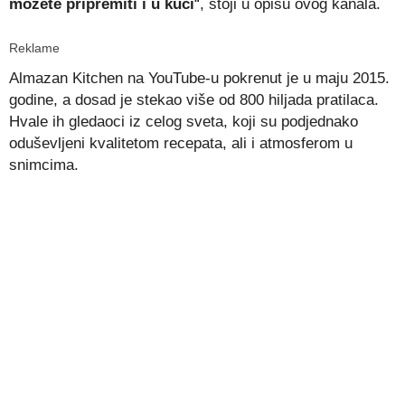
možete pripremiti i u kući
“, stoji u opisu ovog kanala.
Reklame
Almazan Kitchen na YouTube-u pokrenut je u maju 2015.
godine, a dosad je stekao više od 800 hiljada pratilaca.
Hvale ih gledaoci iz celog sveta, koji su podjednako
oduševljeni kvalitetom recepata, ali i atmosferom u
snimcima.