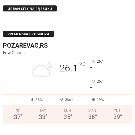
URBAN CITY NA FEJSBUKU
VREMENSKA PROGNOZA
POZAREVAC,RS
Few Clouds
26.1
°
C
26.1
°
26.1
°
58%
3kmh
19%
FRI
SAT
SUN
MON
TUE
37
°
33
°
35
°
36
°
39
°