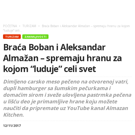
POČETNA
TURIZAM
Braća Boban i Aleksandar Almažan – spremaju hranu za kojom
“luduje” celi...
TURIZAM
ZANIMLJIVOSTI
Braća Boban i Aleksandar
Almažan – spremaju hranu za
kojom “luduje” celi svet
Dimljeno carsko meso pečeno na otvorenoj vatri,
dupli hamburger sa šumskim pečurkama i
domaćim sirom i sveže ulovljena pastrmka pečena
u lišću deo je primamljive hrane koju možete
naučiti da pripremate uz YouTube kanal Almazan
Kitchen.
12/11/2017