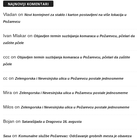
NAJNOVIJI KOMENTARI
Vladan
on
Novi kontejneri za staklo i karton postavljeni na više lokacija u
Požarevcu
Ivan Mlakar
on
Objavljen termin suzbijanja komaraca u Požarevcu, pčelari da
zaštite pčele
ccc
on
Objavljen termin suzbijanja komaraca u Požarevcu, pčelari da zaštite
pčele
cc
on
Zelengorska i Nevesinjska ulica u Požarevcu postale jednosmerne
Mira
on
Zelengorska i Nevesinjska ulica u Požarevcu postale jednosmerne
Milos
on
Zelengorska i Nevesinjska ulica u Požarevcu postale jednosmerne
Bojan
on
Satarašijada u Dragovcu 16. avgusta
on
Sasa
Komunalne službe Požarevac: Održavanje grobnih mesta je obaveza