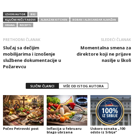
IZVOR/AUTOR
B92
KLJUČNE REČI/TAGOVI
ALMAZAN KITCHEN
BOBAN I ALEKSANDAR ALMAŽAN
HRANA
RECEPTI
PRETHODNI ČLANAK
SLEDEĆI ČLANAK
Slučaj sa dečijim
Momentalna smena za
mobilijarima i iznošenje
direktore koji ne prijave
službene dokumentacije u
nasilje u školi
Požarevcu
SLIČNI ČLANCI
VIŠE OD ISTOG AUTORA
Počeo Petrovski post
Inflacija u februaru
Uskoro oznaka „100
blago ubrzana
odsto iz Srbije“