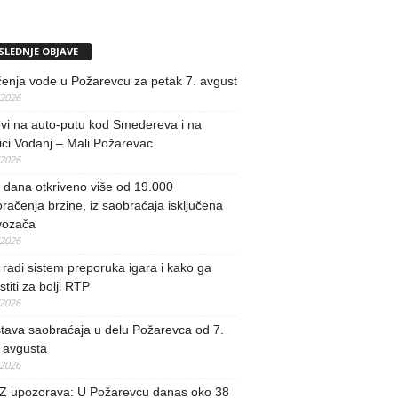
SLEDNJE OBJAVE
učenja vode u Požarevcu za petak 7. avgust
/2026
vi na auto-putu kod Smedereva i na
ci Vodanj – Mali Požarevac
/2026
i dana otkriveno više od 19.000
račenja brzine, iz saobraćaja isključena
vozača
/2026
radi sistem preporuka igara i kako ga
stiti za bolji RTP
/2026
tava saobraćaja u delu Požarevca od 7.
 avgusta
/2026
 upozorava: U Požarevcu danas oko 38