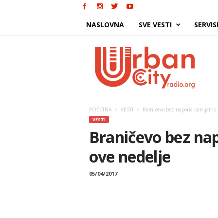
NASLOVNA
SVE VESTI
SERVIS
Urban
City
POČETNA
VESTI
Braničevo bez napona parcijalno 
VESTI
Braničevo bez na
ove nedelje
05/04/2017