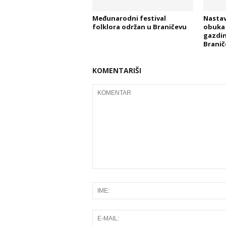
Međunarodni festival
Nastav
folklora održan u Braničevu
obuka 
gazdin
Branič
KOMENTARIŠI