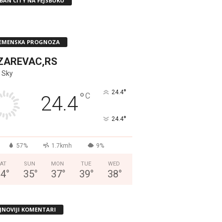
BAN CITY NA FEJSBUKU
EMENSKA PROGNOZA
ZAREVAC,RS
 Sky
°
24.4
°
C
24.4
°
24.4
57%
1.7kmh
9%
AT
SUN
MON
TUE
WED
34
°
35
°
37
°
39
°
38
°
JNOVIJI KOMENTARI