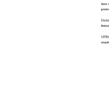
Sasa
grobni
Ded
Rekon
URB
stupi