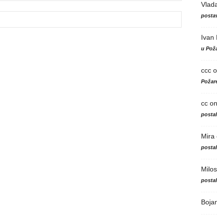
Vlad
postav
Ivan
u Poža
ccc
o
Požare
cc
o
posta
Mira
posta
Milos
posta
Boja