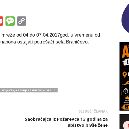
s
tsApp
iber
Gmail
Message
Copy
Link
e mreže od 04 do 07.04.2017god. u vremenu od
 napona ostajati potrošači sela Braničevo,
ISKLJUČENJA STRUJE BRANIČEVSKI OKRUG
SLEDEĆI ČLANAK
Saobraćajcu iz Požarevca 13 godina za
ubistvo bivše žene