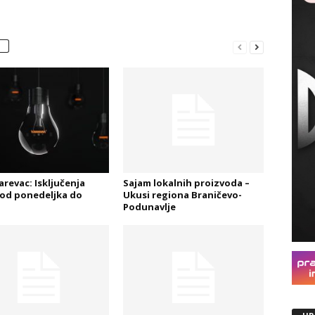
arevac: Isključenja
Sajam lokalnih proizvoda –
 od ponedeljka do
Ukusi regiona Braničevo-
Podunavlje