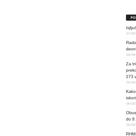
PO
Isjlj
07/08
Rado
deoni
06/08
Za tr
preko
273 
06/08
Kako 
iskori
06/08
Obus
do 9.
06/08
RHMZ