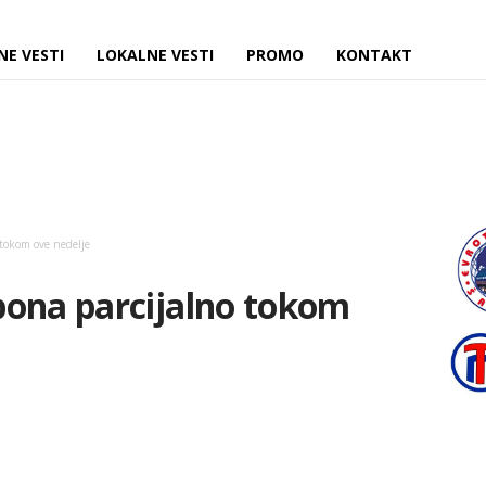
NE VESTI
LOKALNE VESTI
PROMO
KONTAKT
tokom ove nedelje
pona parcijalno tokom