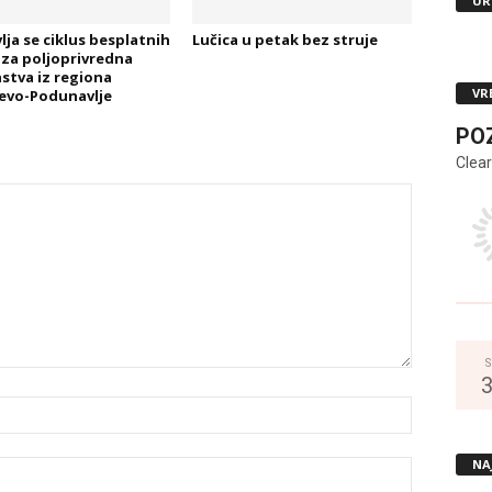
UR
lja se ciklus besplatnih
Lučica u petak bez struje
za poljoprivredna
stva iz regiona
VR
evo-Podunavlje
PO
Clear
S
NA