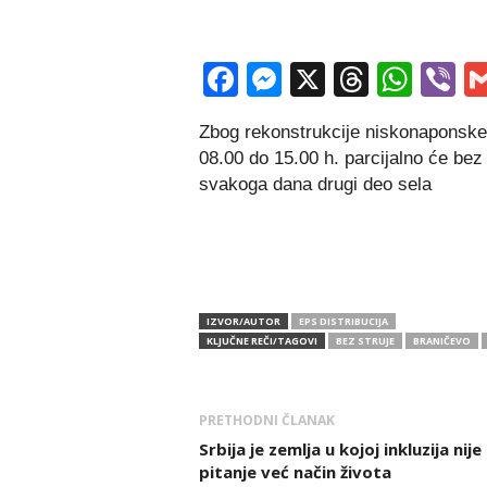
Facebook
Messenger
X
Thread
Wha
V
Zbog rekonstrukcije niskonaponsk
08.00 do 15.00 h. parcijalno će bez
svakoga dana drugi deo sela
IZVOR/AUTOR
EPS DISTRIBUCIJA
KLJUČNE REČI/TAGOVI
BEZ STRUJE
BRANIČEVO
PRETHODNI ČLANAK
Srbija je zemlja u kojoj inkluzija nije
pitanje već način života