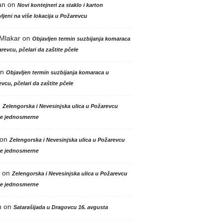
an
on
Novi kontejneri za staklo i karton
ljeni na više lokacija u Požarevcu
 Mlakar
on
Objavljen termin suzbijanja komaraca
revcu, pčelari da zaštite pčele
n
Objavljen termin suzbijanja komaraca u
vcu, pčelari da zaštite pčele
n
Zelengorska i Nevesinjska ulica u Požarevcu
le jednosmerne
on
Zelengorska i Nevesinjska ulica u Požarevcu
le jednosmerne
on
Zelengorska i Nevesinjska ulica u Požarevcu
le jednosmerne
n
on
Satarašijada u Dragovcu 16. avgusta