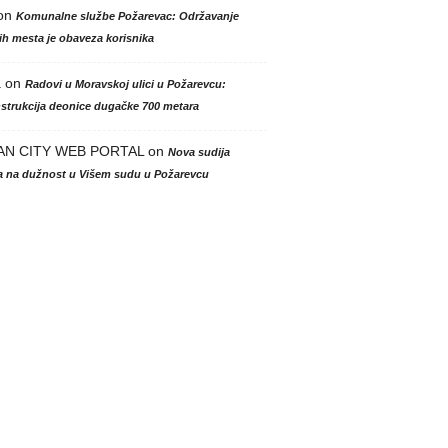
on
Komunalne službe Požarevac: Održavanje
h mesta je obaveza korisnika
a
on
Radovi u Moravskoj ulici u Požarevcu:
strukcija deonice dugačke 700 metara
AN CITY WEB PORTAL
on
Nova sudija
la na dužnost u Višem sudu u Požarevcu