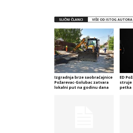
SLIČNI ČLANCI
VIŠE OD ISTOG AUTORA
Izgradnja brze saobraćajnice
ED Pož
Požarevac-Golubac zatvara
struje
lokalni put na godinu dana
petka