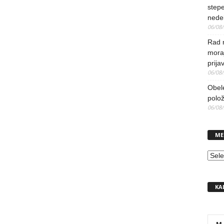
stepe
nedel
06/08
Rad 
mora
prija
06/08
Obel
polo
06/08
ME
MEN
KA