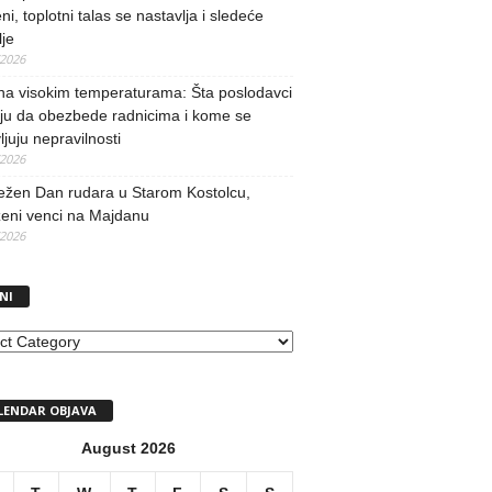
ni, toplotni talas se nastavlja i sledeće
je
/2026
na visokim temperaturama: Šta poslodavci
ju da obezbede radnicima i kome se
vljuju nepravilnosti
/2026
ežen Dan rudara u Starom Kostolcu,
ženi venci na Majdanu
/2026
NI
I
LENDAR OBJAVA
August 2026