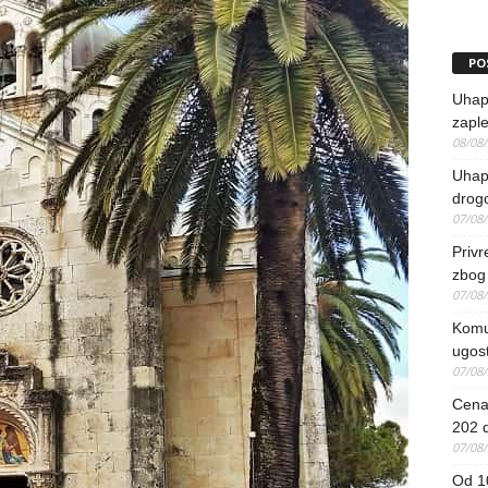
PO
Uhap
zaple
08/08
Uhapš
drog
07/08
Priv
zbog 
07/08
Komun
ugost
07/08
Cena 
202 d
07/08
Od 1