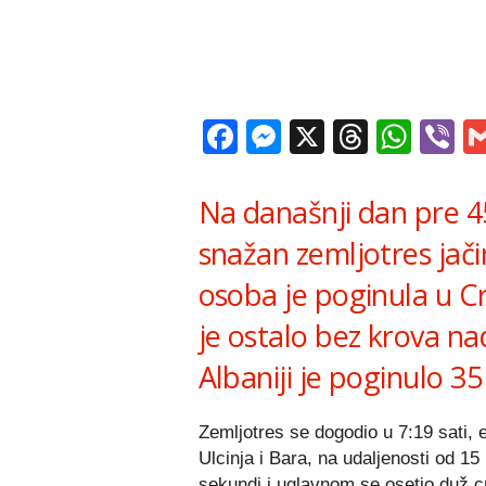
Facebook
Messenger
X
Thread
Wha
V
Na današnji dan pre 4
snažan zemljotres jač
osoba je poginula u Cr
je ostalo bez krova n
Albaniji je poginulo 3
Zemljotres se dogodio u 7:19 sati,
Ulcinja i Bara, na udaljenosti od 15
sekundi i uglavnom se osetio duž c