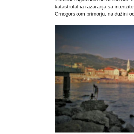
katastrofalna razaranja sa intenzit
Crnogorskom primorju, na dužini od