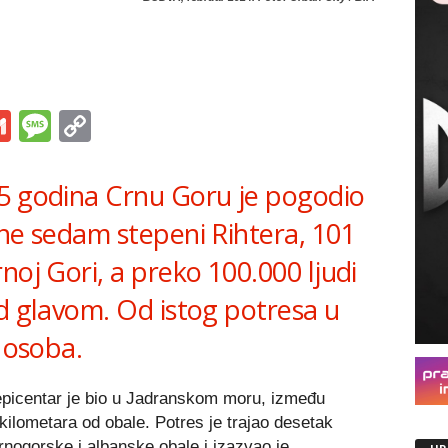
s
tsApp
iber
Gmail
Message
Copy
Link
5 godina Crnu Goru je pogodio
ine sedam stepeni Rihtera, 101
noj Gori, a preko 100.000 ljudi
ad glavom. Od istog potresa u
5 osoba.
 epicentar je bio u Jadranskom moru, između
 kilometara od obale. Potres je trajao desetak
rnogorske i albanske obale i izazvao je