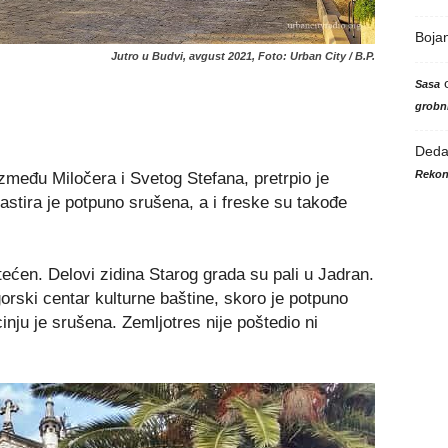
Boja
Jutro u Budvi, avgust 2021, Foto: Urban City / B.P.
Sasa
grobni
Ded
Rekon
između Miločera i Svetog Stefana, pretrpio je
stira je potpuno srušena, a i freske su takođe
ećen. Delovi zidina Starog grada su pali u Jadran.
gorski centar kulturne baštine, skoro je potpuno
inju je srušena. Zemljotres nije poštedio ni