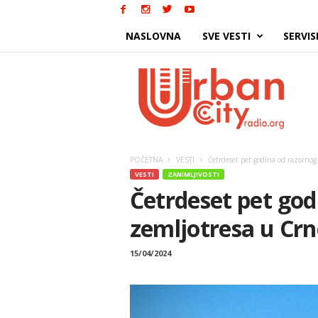
NASLOVNA
SVE VESTI
SERVIS
Urban
City
POČETNA
VESTI
Četrdeset pet godina od razornog
VESTI
ZANIMLJIVOSTI
Četrdeset pet god
zemljotresa u Crn
15/04/2024