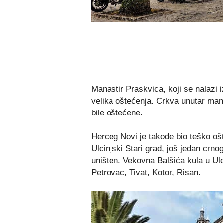
Manastir Praskvica, koji se nalazi 
velika oštećenja. Crkva unutar mana
bile oštećene.
Herceg Novi je takođe bio teško ošt
Ulcinjski Stari grad, još jedan crno
uništen. Vekovna Balšića kula u Ulc
Petrovac, Tivat, Kotor, Risan.