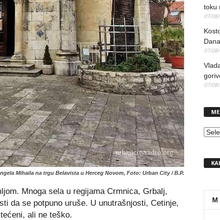
toku
07/08
Kosto
Dana
07/08
Vlada
goriv
07/08
ME
MEN
KA
gela Mihaila na trgu Belavista u Herceg Novom, Foto: Urban City / B.P.
ljom. Mnoga sela u regijama Crmnica, Grbalj,
M
sti da se potpuno uruše. U unutrašnjosti, Cetinje,
tećeni, ali ne teško.