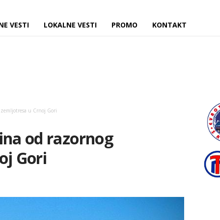
NE VESTI
LOKALNE VESTI
PROMO
KONTAKT
 zemljotresa u Crnoj Gori
ina od razornog
oj Gori