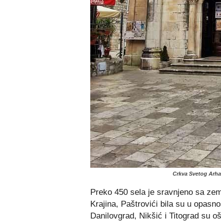
Crkva Svetog Arhan
Preko 450 sela je sravnjeno sa zem
Krajina, Paštrovići bila su u opasno
Danilovgrad, Nikšić i Titograd su oš