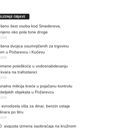
SLEDNJE OBJAVE
šeno šest osoba kod Smedereva,
njeno oko pola tone droge
/2026
ena dvojica osumnjičenih za trgovinu
om u Požarevcu i Kučevu
/2026
remene poteškoće u vodosnabdevanju
kvara na trafostanici
/2026
alna milicija kreće u pojačanu kontrolu
iteljskih objekata u Požarevcu
/2026
evrodizela viša za dinar, benzin ostaje
inara po litru
/2026
0. avgusta izmena saobraćaja na kružnom