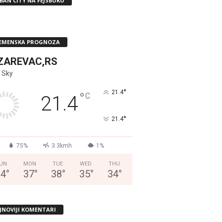
BAN CITY NA FEJSBUKU
EMENSKA PROGNOZA
ZAREVAC,RS
 Sky
°
21.4
°
C
21.4
°
21.4
75%
3.3kmh
1%
UN
MON
TUE
WED
THU
34
°
37
°
38
°
35
°
34
°
JNOVIJI KOMENTARI