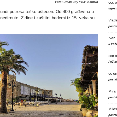
ccc
o
Foto: Urban City // B.P. // arhiva
ugosti
kundi potresa teško oštećen. Od 400 građevina u
dirnuto. Zidine i zaštitni bedemi iz 15. veka su
Vlad
postav
Ivan
u Poža
ccc
o
Požare
cc
o
posta
Mira
posta
Milos
posta