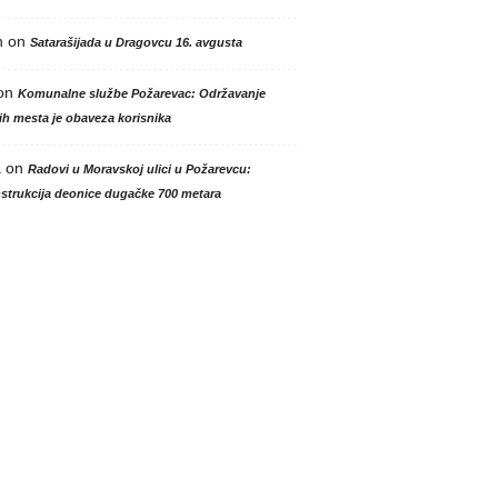
n
on
Satarašijada u Dragovcu 16. avgusta
on
Komunalne službe Požarevac: Održavanje
h mesta je obaveza korisnika
a
on
Radovi u Moravskoj ulici u Požarevcu:
strukcija deonice dugačke 700 metara