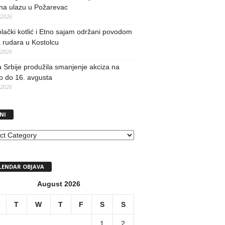
 na ulazu u Požarevac
/2026
lački kotlić i Etno sajam održani povodom
 rudara u Kostolcu
/2026
 Srbije produžila smanjenje akciza na
o do 16. avgusta
/2026
NI
I
LENDAR OBJAVA
August 2026
T
W
T
F
S
S
1
2