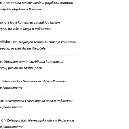
n
Komunalna milicija kreće u pojačanu kontrolu
teljskih objekata u Požarevcu
an
on
Novi kontejneri za staklo i karton
ljeni na više lokacija u Požarevcu
 Mlakar
on
Objavljen termin suzbijanja komaraca
revcu, pčelari da zaštite pčele
n
Objavljen termin suzbijanja komaraca u
vcu, pčelari da zaštite pčele
n
Zelengorska i Nevesinjska ulica u Požarevcu
le jednosmerne
on
Zelengorska i Nevesinjska ulica u Požarevcu
le jednosmerne
on
Zelengorska i Nevesinjska ulica u Požarevcu
le jednosmerne