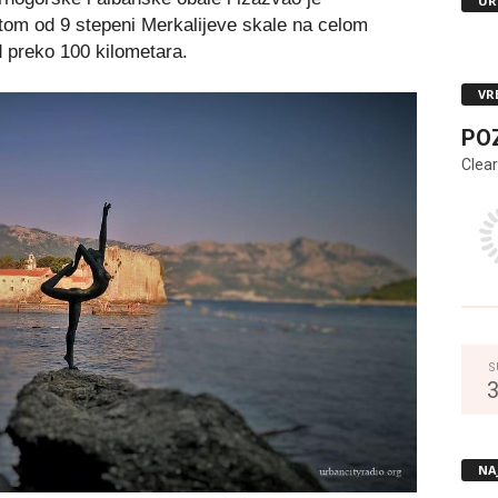
UR
etom od 9 stepeni Merkalijeve skale na celom
 preko 100 kilometara.
VR
PO
Clear
S
NA