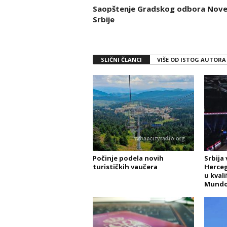
Saopštenje Gradskog odbora Nov
Srbije
SLIČNI ČLANCI
VIŠE OD ISTOG AUTORA
Počinje podela novih
Srbija
turističkih vaučera
Herceg
u kvali
Mundo