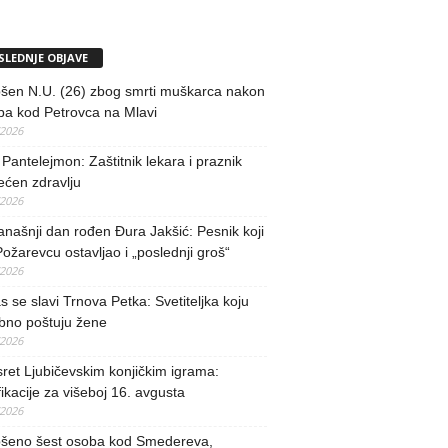
SLEDNJE OBJAVE
šen N.U. (26) zbog smrti muškarca nakon
ba kod Petrovca na Mlavi
/2026
 Pantelejmon: Zaštitnik lekara i praznik
ećen zdravlju
/2026
našnji dan rođen Đura Jakšić: Pesnik koji
Požarevcu ostavljao i „poslednji groš“
/2026
 se slavi Trnova Petka: Svetiteljka koju
bno poštuju žene
/2026
ret Ljubičevskim konjičkim igrama:
fikacije za višeboj 16. avgusta
/2026
šeno šest osoba kod Smedereva,