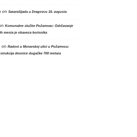
n
on
Satarašijada u Dragovcu 16. avgusta
on
Komunalne službe Požarevac: Održavanje
h mesta je obaveza korisnika
a
on
Radovi u Moravskoj ulici u Požarevcu:
strukcija deonice dugačke 700 metara