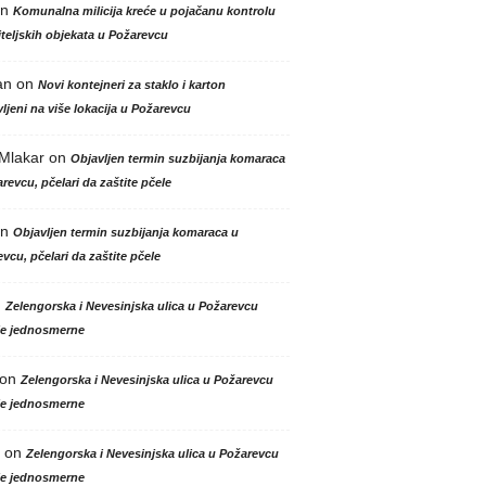
n
Komunalna milicija kreće u pojačanu kontrolu
teljskih objekata u Požarevcu
an
on
Novi kontejneri za staklo i karton
ljeni na više lokacija u Požarevcu
 Mlakar
on
Objavljen termin suzbijanja komaraca
revcu, pčelari da zaštite pčele
n
Objavljen termin suzbijanja komaraca u
vcu, pčelari da zaštite pčele
n
Zelengorska i Nevesinjska ulica u Požarevcu
le jednosmerne
on
Zelengorska i Nevesinjska ulica u Požarevcu
le jednosmerne
on
Zelengorska i Nevesinjska ulica u Požarevcu
le jednosmerne