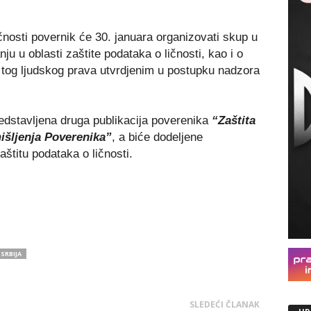
nosti povernik će 30. januara organizovati skup u
u u oblasti zaštite podataka o ličnosti, kao i o
a tog ljudskog prava utvrdjenim u postupku nadzora
redstavljena druga publikacija poverenika
“Zaštita
išljenja Poverenika”
, a biće dodeljene
štitu podataka o ličnosti.
SRBIJA
SLEDEĆI ČLANAK