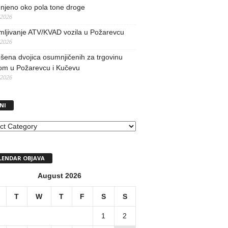
njeno oko pola tone droge
/2026
mljivanje ATV/KVAD vozila u Požarevcu
/2026
ena dvojica osumnjičenih za trgovinu
om u Požarevcu i Kučevu
/2026
NI
I
LENDAR OBJAVA
August 2026
T
W
T
F
S
S
1
2