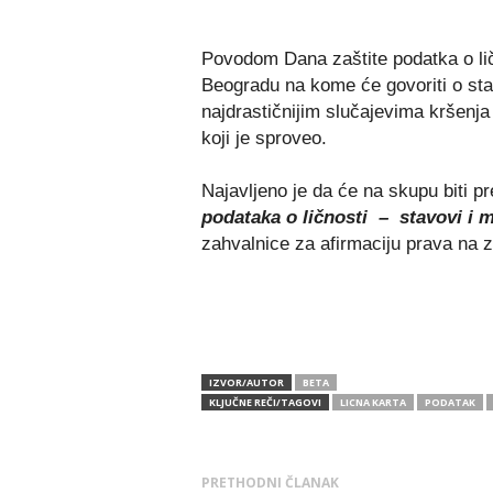
Povodom Dana zaštite podatka o lič
Beogradu na kome će govoriti o stanj
najdrastičnijim slučajevima kršenj
koji je sproveo.
Najavljeno je da će na skupu biti p
podataka o ličnosti – stavovi i m
zahvalnice za afirmaciju prava na za
IZVOR/AUTOR
BETA
KLJUČNE REČI/TAGOVI
LICNA KARTA
PODATAK
PRETHODNI ČLANAK