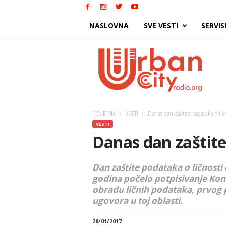
NASLOVNA
SVE VESTI
SERVIS
Urban
City
POČETNA
VESTI
Danas dan zaštite podataka o lič
VESTI
Danas dan zaštite
Dan zaštite podataka o ličnosti 
godina počelo potpisivanje Konv
obradu ličnih podataka, prvo
ugovora u toj oblasti.
28/01/2017