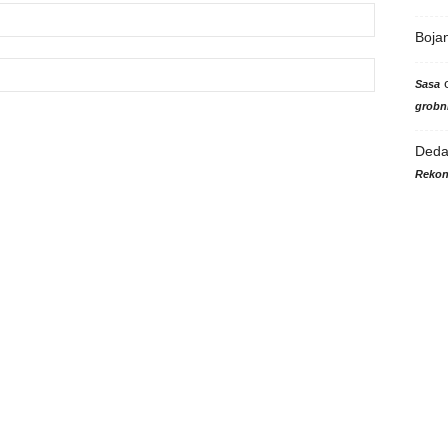
Boja
Sasa
grobni
Ded
Rekon