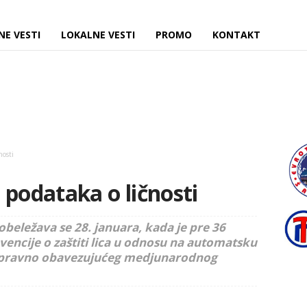
NE VESTI
LOKALNE VESTI
PROMO
KONTAKT
nosti
 podataka o ličnosti
obeležava se 28. januara, kada je pre 36
encije o zaštiti lica u odnosu na automatsku
g pravno obavezujućeg medjunarodnog