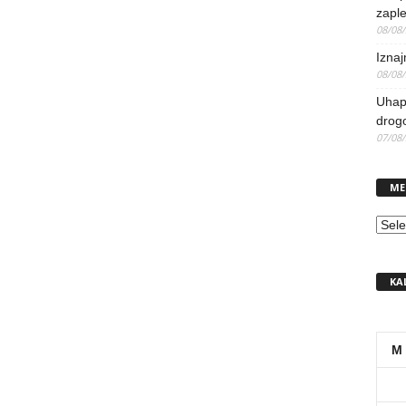
zaple
08/08
Iznaj
08/08
Uhapš
drog
07/08
ME
MEN
KA
M