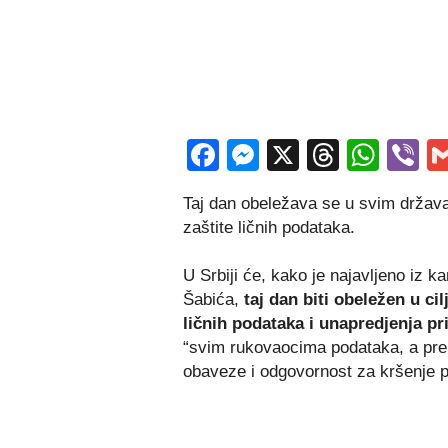
Facebook
Messenger
X
Thread
Wha
V
Taj dan obeležava se u svim država
zaštite ličnih podataka.
U Srbiji će, kako je najavljeno iz k
Šabića,
taj dan biti obeležen u ci
ličnih podataka i unapredjenja p
“svim rukovaocima podataka, a pre
obaveze i odgovornost za kršenje p