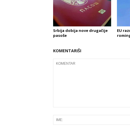
Srbija dobija nove drugačije
EU raz
pasoše
roming
KOMENTARIŠI