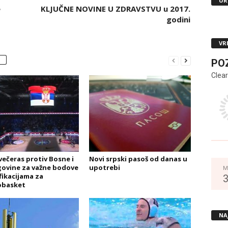
UR
e
KLJUČNE NOVINE U ZDRAVSTVU u 2017.
godini
VR
PO
Clear
 večeras protiv Bosne i
Novi srpski pasoš od danas u
ovine za važne bodove
upotrebi
M
fikacijama za
basket
NA