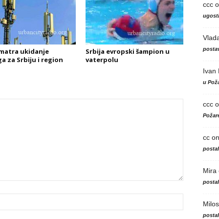
ccc
o
ugosti
Vlad
postav
matra ukidanje
Srbija evropski šampion u
a za Srbiju i region
vaterpolu
Ivan
u Poža
ccc
o
Požare
cc
o
posta
Mira
posta
Milos
posta