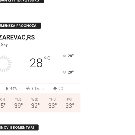
BAN CITY NA FEJSBUKU
EMENSKA PROGNOZA
ZAREVAC,RS
 Sky
°
28
°
C
28
°
28
44%
3.1kmh
0%
ON
TUE
WED
THU
FRI
35
°
39
°
32
°
33
°
33
°
JNOVIJI KOMENTARI