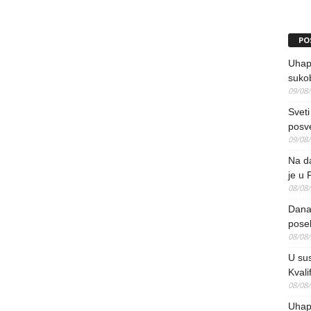
PO
Uhap
suko
09/08
Sveti
posv
09/08
Na da
je u 
08/08
Danas
pose
08/08
U sus
Kvali
08/08
Uhap