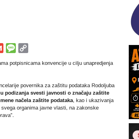
s
tsApp
iber
Gmail
Message
Copy
Link
ma potpisnicama konvencije u cilju unapredjenja
ancelarije povernika za zaštitu podataka Rodoljuba
lju podizanja svesti javnosti o značaju zaštite
rimene načela zaštite podataka
, kao i ukazivanja
 svega organima javne vlasti, na zakonske
rava”.