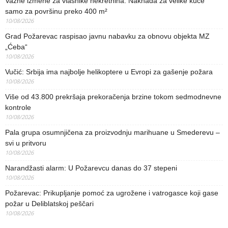
Važne izmene za vlasnike nekretnina: Naknada za velike kuće
samo za površinu preko 400 m²
10/08/2026
Grad Požarevac raspisao javnu nabavku za obnovu objekta MZ
„Ćeba“
10/08/2026
Vučić: Srbija ima najbolje helikoptere u Evropi za gašenje požara
10/08/2026
Više od 43.800 prekršaja prekoračenja brzine tokom sedmodnevne
kontrole
10/08/2026
Pala grupa osumnjičena za proizvodnju marihuane u Smederevu –
svi u pritvoru
10/08/2026
Narandžasti alarm: U Požarevcu danas do 37 stepeni
10/08/2026
Požarevac: Prikupljanje pomoć za ugrožene i vatrogasce koji gase
požar u Deliblatskoj peščari
10/08/2026