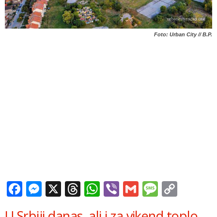
Foto: Urban City // B.P.
Facebook
Messenger
X
Threads
WhatsApp
Viber
Gmail
Messag
Copy
Link
U Srbiji danas, ali i za vikend toplo.