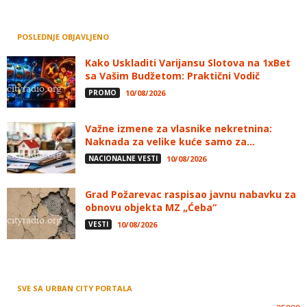
POSLEDNJE OBJAVLJENO
Kako Uskladiti Varijansu Slotova na 1xBet
sa Vašim Budžetom: Praktični Vodič
PROMO
10/08/2026
Važne izmene za vlasnike nekretnina:
Naknada za velike kuće samo za...
NACIONALNE VESTI
10/08/2026
Grad Požarevac raspisao javnu nabavku za
obnovu objekta MZ „Ćeba“
VESTI
10/08/2026
SVE SA URBAN CITY PORTALA