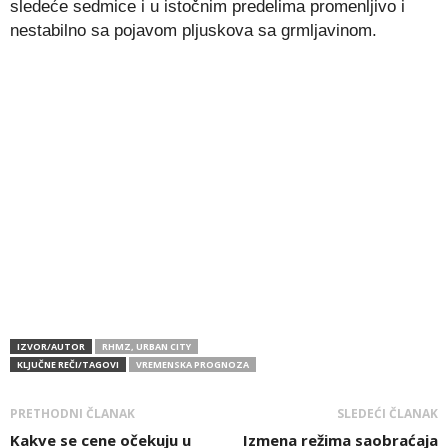
sledeće sedmice i u istočnim predelima promenljivo i
nestabilno sa pojavom pljuskova sa grmljavinom.
IZVOR/AUTOR
RHMZ, URBAN CITY
KLJUČNE REČI/TAGOVI
VREMENSKA PROGNOZA
PRETHODNI ČLANAK
SLEDEĆI ČLANAK
Kakve se cene očekuju u
Izmena režima saobraćaja