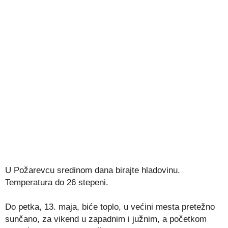
U Požarevcu sredinom dana birajte hladovinu.
Temperatura do 26 stepeni.
Do petka, 13. maja, biće toplo, u većini mesta pretežno
sunčano, za vikend u zapadnim i južnim, a početkom