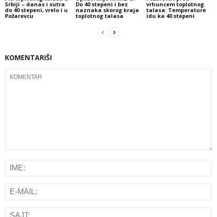
Srbiji – danas i sutra
Do 40 stepeni i bez
vrhuncem toplotnog
do 40 stepeni, vrelo i u
naznaka skorog kraja
talasa: Temperature
Požarevcu
toplotnog talasa
idu ka 40 stepeni
KOMENTARIŠI