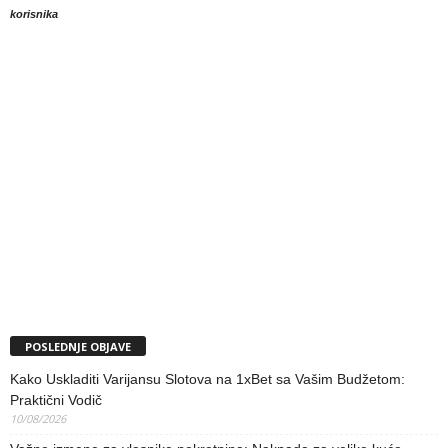
korisnika
POSLEDNJE OBJAVE
Kako Uskladiti Varijansu Slotova na 1xBet sa Vašim Budžetom:
Praktični Vodič
10/08/2026