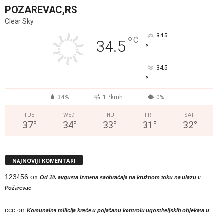
POZAREVAC,RS
Clear Sky
34.5
°
C
34.5
°
34.5
°
34%
1.7kmh
0%
TUE
WED
THU
FRI
SAT
37
°
34
°
33
°
31
°
32
°
NAJNOVIJI KOMENTARI
123456
on
Od 10. avgusta izmena saobraćaja na kružnom toku na ulazu u
Požarevac
ccc
on
Komunalna milicija kreće u pojačanu kontrolu ugostiteljskih objekata u