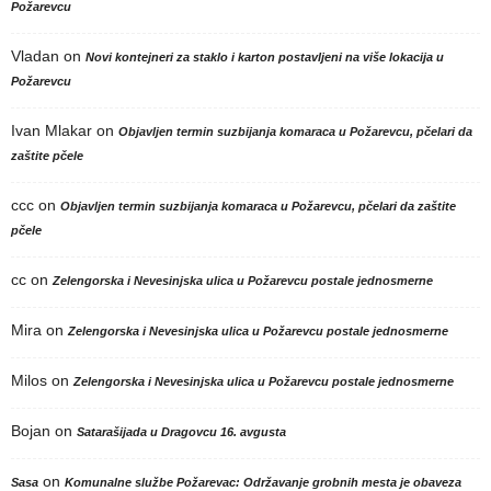
Požarevcu
Vladan
on
Novi kontejneri za staklo i karton postavljeni na više lokacija u
Požarevcu
Ivan Mlakar
on
Objavljen termin suzbijanja komaraca u Požarevcu, pčelari da
zaštite pčele
ccc
on
Objavljen termin suzbijanja komaraca u Požarevcu, pčelari da zaštite
pčele
cc
on
Zelengorska i Nevesinjska ulica u Požarevcu postale jednosmerne
Mira
on
Zelengorska i Nevesinjska ulica u Požarevcu postale jednosmerne
Milos
on
Zelengorska i Nevesinjska ulica u Požarevcu postale jednosmerne
Bojan
on
Satarašijada u Dragovcu 16. avgusta
on
Sasa
Komunalne službe Požarevac: Održavanje grobnih mesta je obaveza