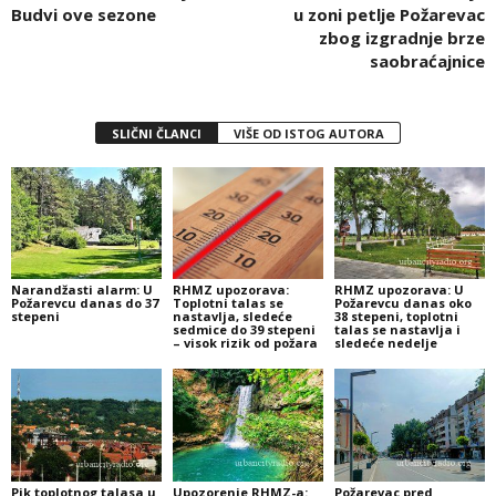
Budvi ove sezone
u zoni petlje Požarevac
zbog izgradnje brze
saobraćajnice
SLIČNI ČLANCI
VIŠE OD ISTOG AUTORA
Narandžasti alarm: U
RHMZ upozorava:
RHMZ upozorava: U
Požarevcu danas do 37
Toplotni talas se
Požarevcu danas oko
stepeni
nastavlja, sledeće
38 stepeni, toplotni
sedmice do 39 stepeni
talas se nastavlja i
– visok rizik od požara
sledeće nedelje
Pik toplotnog talasa u
Upozorenje RHMZ-a:
Požarevac pred