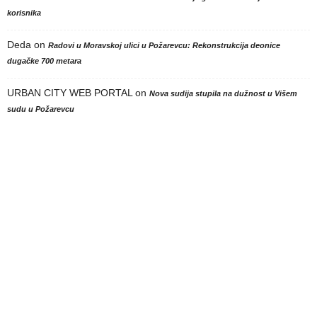
korisnika
Deda
on
Radovi u Moravskoj ulici u Požarevcu: Rekonstrukcija deonice
dugačke 700 metara
URBAN CITY WEB PORTAL
on
Nova sudija stupila na dužnost u Višem
sudu u Požarevcu