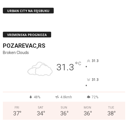
URBAN CITY NA FEJSBUKU
VREMENSKA PROGNOZA
POZAREVAC,RS
Broken Clouds
31.3
°
C
31.3
°
31.3
°
48%
4.8kmh
72%
FRI
SAT
SUN
MON
TUE
37
°
34
°
36
°
36
°
38
°