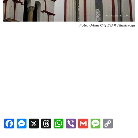
Foto: Urban City // B.P. / Ilustracija
Facebook
Messenger
X
Threads
WhatsApp
Viber
Gmail
Messag
Copy
Link