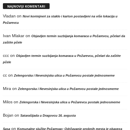
NAJNOVIJI KOMENTARI
Vladan
on
Novi kontejneri za staklo i karton postavljeni na više lokacija u
Požarevcu
Ivan Mlakar
on
Objavljen termin suzbijanja komaraca u Požarevcu, pčelari da
zaštite pčele
ccc
on
Objavljen termin suzbijanja komaraca u Požarevcu, pčelari da zaštite
pčele
cc
on
Zelengorska i Nevesinjska ulica u Požarevcu postale jednosmerne
Mira
on
Zelengorska i Nevesinjska ulica u Požarevcu postale jednosmerne
Milos
on
Zelengorska i Nevesinjska ulica u Požarevcu postale jednosmerne
Bojan
on
Satarašijada u Dragovcu 16. avgusta
on
Sasa
Komunalne službe Požarevac: Održavanje grobnih mesta je obaveza