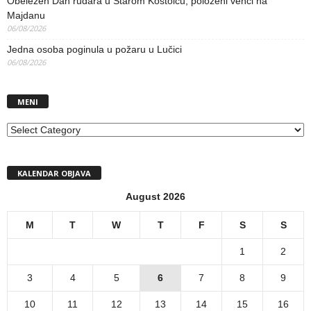
Obeležen Dan rudara u Starom Kostolcu, položeni venci na
Majdanu
06/08/2026
Jedna osoba poginula u požaru u Lučici
06/08/2026
MENI
MENI
KALENDAR OBJAVA
August 2026
M
T
W
T
F
S
S
1
2
3
4
5
6
7
8
9
10
11
12
13
14
15
16