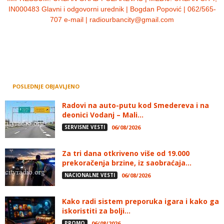
IN000483 Glavni i odgovorni urednik | Bogdan Popović | 062/565-
707 e-mail | radiourbancity@gmail.com
POSLEDNJE OBJAVLJENO
Radovi na auto-putu kod Smedereva i na
deonici Vodanj – Mali...
SERVISNE VESTI
06/08/2026
Za tri dana otkriveno više od 19.000
prekoračenja brzine, iz saobraćaja...
NACIONALNE VESTI
06/08/2026
Kako radi sistem preporuka igara i kako ga
iskoristiti za bolji...
PROMO
06/08/2026