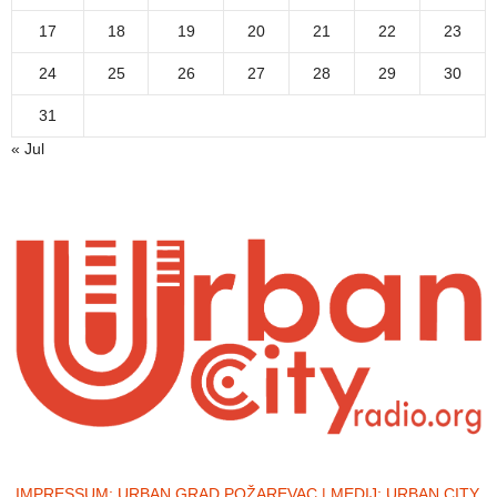
17
18
19
20
21
22
23
24
25
26
27
28
29
30
31
« Jul
IMPRESSUM:
URBAN GRAD POŽAREVAC | MEDIJ: URBAN CITY,