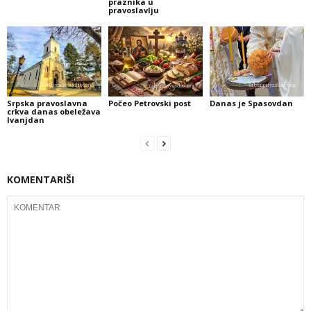
praznika u
pravoslavlju
Srpska pravoslavna
Počeo Petrovski post
Danas je Spasovdan
crkva danas obeležava
Ivanjdan
KOMENTARIŠI