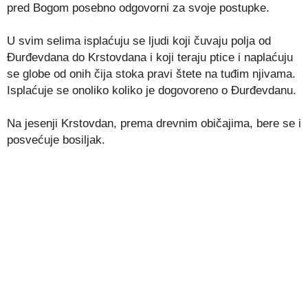
pred Bogom posebno odgovorni za svoje postupke.
U svim selima isplaćuju se ljudi koji čuvaju polja od
Đurđevdana do Krstovdana i koji teraju ptice i naplaćuju
se globe od onih čija stoka pravi štete na tuđim njivama.
Isplaćuje se onoliko koliko je dogovoreno ο Đurđevdanu.
Na jesenji Krstovdan, prema drevnim običajima, bere se i
posvećuje bosiljak.