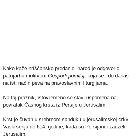
Kako kaže hrišćansko predanje, narod je odgovorio
patrijarhu molitvom
Gospodi pomiluj
, koja se i do danas
na isti način peva na pravoslavnim liturgijama.
Na taj praznik, istovremeno se slavi uspomena na
povratak Časnog krsta iz Persije u Jerusalim.
Krst je čuvan u srebrnom sanduku u jerusalimskoj crkvi
Vaskrsenja do 614. godine, kada su Persijanci zauzeli
Jerusalim.