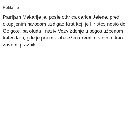
Reklame
Patrijarh Makarije je, posle otkrića carice Jelene, pred
okupljenim narodom uzdigao Krst koji je Hristos nosio do
Golgote, pa otuda i naziv Vozviždenje u bogoslužbenom
kalendaru, gde je praznik obeležen crvenim slovom kao
zavetni praznik.