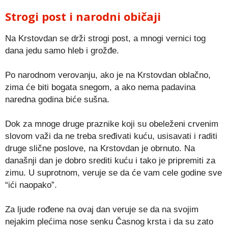
Strogi post i narodni običaji
Na Krstovdan se drži strogi post, a mnogi vernici tog
dana jedu samo hleb i grožđe.
Po narodnom verovanju, ako je na Krstovdan oblačno,
zima će biti bogata snegom, a ako nema padavina
naredna godina biće sušna.
Dok za mnoge druge praznike koji su obeleženi crvenim
slovom važi da ne treba sređivati kuću, usisavati i raditi
druge slične poslove, na Krstovdan je obrnuto. Na
današnji dan je dobro srediti kuću i tako je pripremiti za
zimu. U suprotnom, veruje se da će vam cele godine sve
“ići naopako”.
Za ljude rođene na ovaj dan veruje se da na svojim
nejakim plećima nose senku Časnog krsta i da su zato