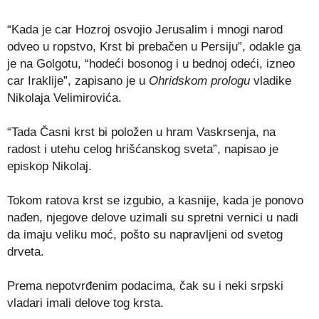
“Kada je car Hozroj osvojio Jerusalim i mnogi narod
odveo u ropstvo, Krst bi prebačen u Persiju”, odakle ga
je na Golgotu, “hodeći bosonog i u bednoj odeći, izneo
car Iraklije”, zapisano je u
Ohridskom prologu
vladike
Nikolaja Velimirovića.
“Tada Časni krst bi položen u hram Vaskrsenja, na
radost i utehu celog hrišćanskog sveta”, napisao je
episkop Nikolaj.
Tokom ratova krst se izgubio, a kasnije, kada je ponovo
nađen, njegove delove uzimali su spretni vernici u nadi
da imaju veliku moć, pošto su napravljeni od svetog
drveta.
Prema nepotvrđenim podacima, čak su i neki srpski
vladari imali delove tog krsta.