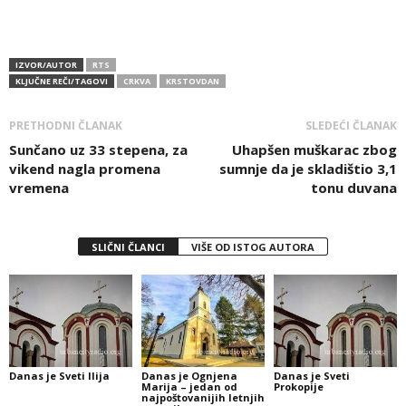
IZVOR/AUTOR
RTS
KLJUČNE REČI/TAGOVI
CRKVA
KRSTOVDAN
PRETHODNI ČLANAK
SLEDEĆI ČLANAK
Sunčano uz 33 stepena, za
Uhapšen muškarac zbog
vikend nagla promena
sumnje da je skladištio 3,1
vremena
tonu duvana
SLIČNI ČLANCI
VIŠE OD ISTOG AUTORA
Danas je Sveti Ilija
Danas je Ognjena
Danas je Sveti
Marija – jedan od
Prokopije
najpoštovanijih letnjih