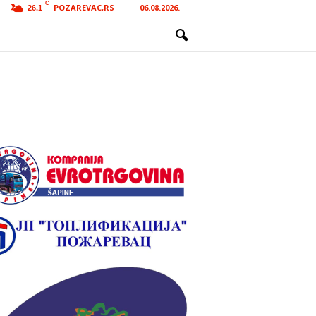
C
POZAREVAC,RS
06.08.2026.
26.1