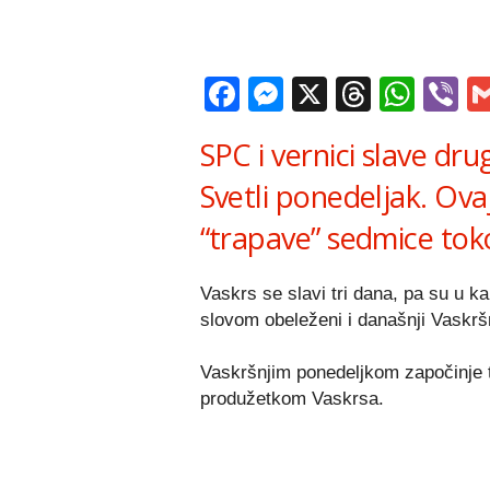
Facebook
Messenger
X
Thread
Wha
V
SPC i vernici slave dr
Svetli ponedeljak. Ova
“trapave” sedmice tok
Vaskrs se slavi tri dana, pa su u 
slovom obeleženi i današnji Vaskršnj
Vaskršnjim ponedeljkom započinje 
produžetkom Vaskrsa.