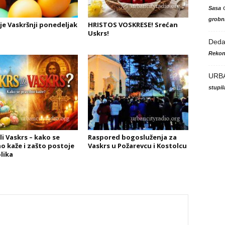
Sasa
grobni
je Vaskršnji ponedeljak
HRISTOS VOSKRESE! Srećan
Uskrs!
Ded
Rekon
URB
stupi
li Vaskrs – kako se
Raspored bogosluženja za
no kaže i zašto postoje
Vaskrs u Požarevcu i Kostolcu
lika