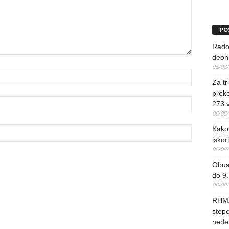
PO
Rado
deoni
06/08
Za tr
preko
273 
06/08
Kako 
iskori
06/08
Obus
do 9.
06/08
RHMZ
stepe
nedel