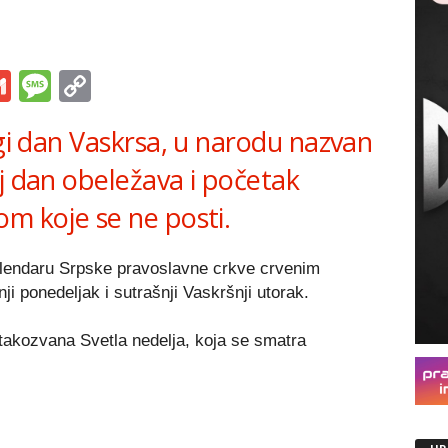
s
tsApp
iber
Gmail
Message
Copy
Link
ugi dan Vaskrsa, u narodu nazvan
j dan obeležava i početak
om koje se ne posti.
kalendaru Srpske pravoslavne crkve crvenim
i ponedeljak i sutrašnji Vaskršnji utorak.
takozvana Svetla nedelja, koja se smatra