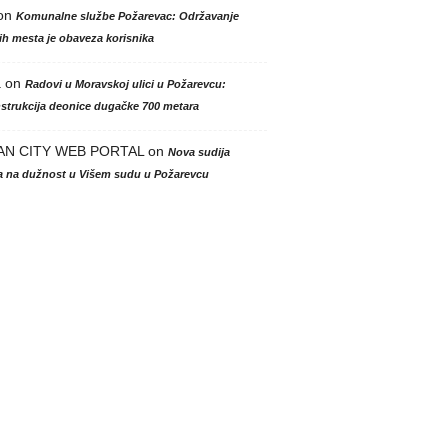
on
Komunalne službe Požarevac: Održavanje
h mesta je obaveza korisnika
a
on
Radovi u Moravskoj ulici u Požarevcu:
strukcija deonice dugačke 700 metara
AN CITY WEB PORTAL
on
Nova sudija
la na dužnost u Višem sudu u Požarevcu