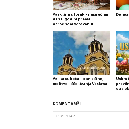
Vaskršnji utorak – najsrećniji
Danas 
dan u godini prema
narodnom verovanju
Velika subota – dan tišine,
Uskrs i
molitve i iščekivanja Vaskrsa
pravil
oba ob
KOMENTARIŠI