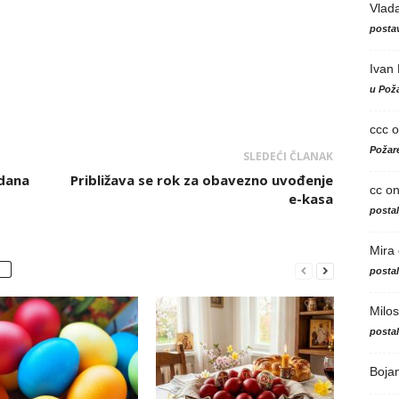
Vlad
postav
Ivan
u Poža
ccc
o
Požare
SLEDEĆI ČLANAK
 dana
Približava se rok za obavezno uvođenje
cc
o
e-kasa
posta
Mira
posta
Milos
posta
Boja