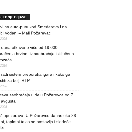
SLEDNJE OBJAVE
vi na auto-putu kod Smedereva i na
ci Vodanj – Mali Požarevac
/2026
i dana otkriveno više od 19.000
račenja brzine, iz saobraćaja isključena
vozača
/2026
radi sistem preporuka igara i kako ga
stiti za bolji RTP
/2026
tava saobraćaja u delu Požarevca od 7.
 avgusta
/2026
 upozorava: U Požarevcu danas oko 38
ni, toplotni talas se nastavlja i sledeće
je