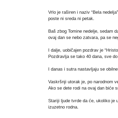
Vrlo je raširen i naziv “Bela nedelj
poste ni sreda ni petak.
Baš zbog Tomine nedelje, sedam da
ovaj dan se nebo zatvara, pa se ne
I dalje, uobičajen pozdrav je “Hrist
Pozdravlja se tako 40 dana, sve d
I danas i sutra nastavljaju se obiln
Vaskršnji utorak je, po narodnom ve
Ako se dete rodi na ovaj dan biće 
Stariji ljude tvrde da će, ukoliko j
izuzetno rodna.