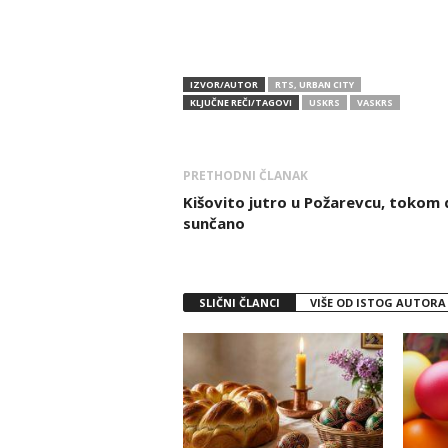
IZVOR/AUTOR
RTS, URBAN CITY
KLJUČNE REČI/TAGOVI
USKRS
VASKRS
PRETHODNI ČLANAK
Kišovito jutro u Požarevcu, tokom
sunčano
SLIČNI ČLANCI
VIŠE OD ISTOG AUTORA