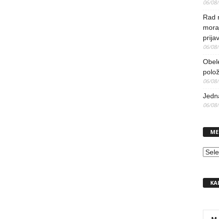
06/08
Rad 
mora
prija
06/08
Obel
polo
06/08
Jedna
06/08
ME
MEN
KA