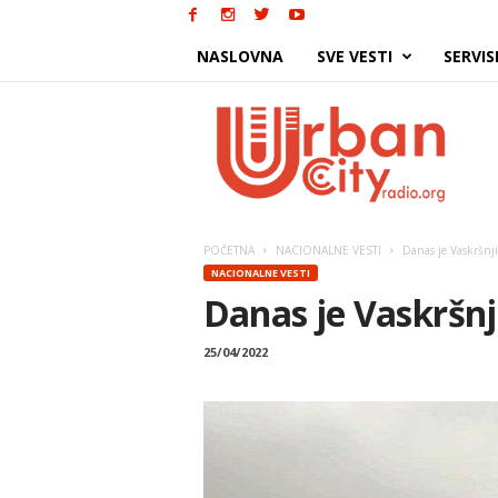
NASLOVNA
SVE VESTI
SERVIS
Urban
City
POČETNA
NACIONALNE VESTI
Danas je Vaskršnj
NACIONALNE VESTI
Danas je Vaskršnj
25/04/2022