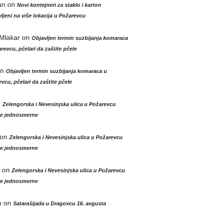
an
on
Novi kontejneri za staklo i karton
ljeni na više lokacija u Požarevcu
 Mlakar
on
Objavljen termin suzbijanja komaraca
revcu, pčelari da zaštite pčele
n
Objavljen termin suzbijanja komaraca u
vcu, pčelari da zaštite pčele
n
Zelengorska i Nevesinjska ulica u Požarevcu
le jednosmerne
on
Zelengorska i Nevesinjska ulica u Požarevcu
le jednosmerne
on
Zelengorska i Nevesinjska ulica u Požarevcu
le jednosmerne
n
on
Satarašijada u Dragovcu 16. avgusta