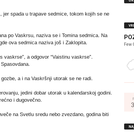
UR
a”, jer spada u trapave sedmice, tokom kojih se ne
VR
na po Vaskrsu, naziva se i Tomina sedmica. Na
PO
gde ova sedmica naziva još i Zaklopita.
Few 
os vaskrse”, a odgovor “Vaistinu vaskrse”.
o Spasovdana.
e gozbe, a i na Vaskršnji utorak se ne radi.
rovanju, jedini dobar utorak u kalendarskoj godini.
srećno i dugovečno.
e uveče na Svetlu sredu nebo zvezdano, godina biti
NA