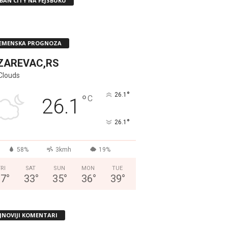
BAN CITY NA FEJSBUKU
EMENSKA PROGNOZA
ZAREVAC,RS
Clouds
°
26.1
°
C
26.1
°
26.1
58%
3kmh
19%
FRI
SAT
SUN
MON
TUE
37
°
33
°
35
°
36
°
39
°
JNOVIJI KOMENTARI