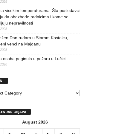
/2026
na visokim temperaturama: Šta poslodavci
ju da obezbede radnicima i kome se
vljuju nepravilnosti
/2026
ežen Dan rudara u Starom Kostolcu,
ženi venci na Majdanu
/2026
 osoba poginula u požaru u Lučici
/2026
NI
I
LENDAR OBJAVA
August 2026