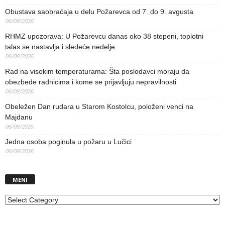
Obustava saobraćaja u delu Požarevca od 7. do 9. avgusta
06/08/2026
RHMZ upozorava: U Požarevcu danas oko 38 stepeni, toplotni
talas se nastavlja i sledeće nedelje
06/08/2026
Rad na visokim temperaturama: Šta poslodavci moraju da
obezbede radnicima i kome se prijavljuju nepravilnosti
06/08/2026
Obeležen Dan rudara u Starom Kostolcu, položeni venci na
Majdanu
06/08/2026
Jedna osoba poginula u požaru u Lučici
06/08/2026
MENI
MENI