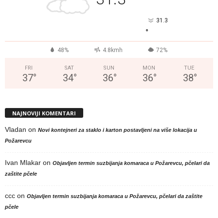
°
31.3
°
48%
4.8kmh
72%
FRI
SAT
SUN
MON
TUE
37
°
34
°
36
°
36
°
38
°
NAJNOVIJI KOMENTARI
Vladan
on
Novi kontejneri za staklo i karton postavljeni na više lokacija u
Požarevcu
Ivan Mlakar
on
Objavljen termin suzbijanja komaraca u Požarevcu, pčelari da
zaštite pčele
ccc
on
Objavljen termin suzbijanja komaraca u Požarevcu, pčelari da zaštite
pčele