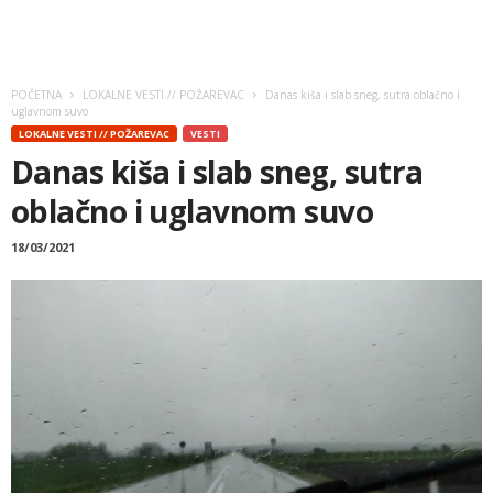
POČETNA
LOKALNE VESTI // POŽAREVAC
Danas kiša i slab sneg, sutra oblačno i
uglavnom suvo
LOKALNE VESTI // POŽAREVAC
VESTI
Danas kiša i slab sneg, sutra
oblačno i uglavnom suvo
18/03/2021