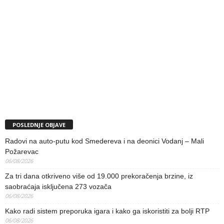
POSLEDNJE OBJAVE
Radovi na auto-putu kod Smedereva i na deonici Vodanj – Mali
Požarevac
06/08/2026
Za tri dana otkriveno više od 19.000 prekoračenja brzine, iz
saobraćaja isključena 273 vozača
06/08/2026
Kako radi sistem preporuka igara i kako ga iskoristiti za bolji RTP
06/08/2026