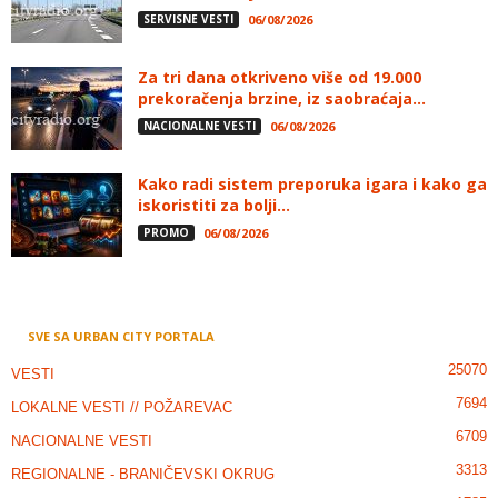
SERVISNE VESTI
06/08/2026
Za tri dana otkriveno više od 19.000
prekoračenja brzine, iz saobraćaja...
NACIONALNE VESTI
06/08/2026
Kako radi sistem preporuka igara i kako ga
iskoristiti za bolji...
PROMO
06/08/2026
SVE SA URBAN CITY PORTALA
25070
VESTI
7694
LOKALNE VESTI // POŽAREVAC
6709
NACIONALNE VESTI
3313
REGIONALNE - BRANIČEVSKI OKRUG