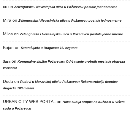
cc
on
Zelengorska i Nevesinjska ulica u Požarevcu postale jednosmerne
Mira
on
Zelengorska i Nevesinjska ulica u Požarevcu postale jednosmerne
Milos
on
Zelengorska i Nevesinjska ulica u Požarevcu postale jednosmerne
Bojan
on
Satarašijada u Dragovcu 16. avgusta
on
Sasa
Komunalne službe Požarevac: Održavanje grobnih mesta je obaveza
korisnika
Deda
on
Radovi u Moravskoj ulici u Požarevcu: Rekonstrukcija deonice
dugačke 700 metara
URBAN CITY WEB PORTAL
on
Nova sudija stupila na dužnost u Višem
sudu u Požarevcu