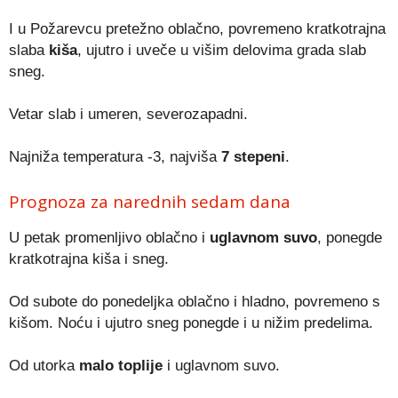
I u Požarevcu pretežno oblačno, povremeno kratkotrajna
slaba
kiša
, ujutro i uveče u višim delovima grada slab
sneg.
Vetar slab i umeren, severozapadni.
Najniža temperatura -3, najviša
7 stepeni
.
Prognoza za narednih sedam dana
U petak promenljivo oblačno i
uglavnom suvo
, ponegde
kratkotrajna kiša i sneg.
Od subote do ponedeljka oblačno i hladno, povremeno s
kišom. Noću i ujutro sneg ponegde i u nižim predelima.
Od utorka
malo toplije
i uglavnom suvo.