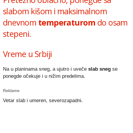
slabom kišom i maksimalnom
dnevnom
temperaturom
do osam
stepeni.
Vreme u Srbiji
Na u planinama sneg, a ujutro i uveče
slab sneg
se
ponegde očekuje i u nižim predelima.
Reklame
Vetar slab i umeren, severozapadni.