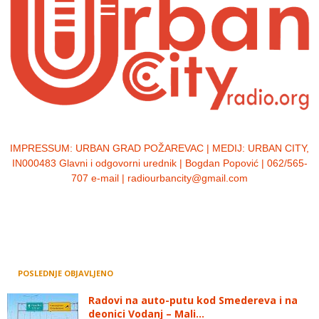
IMPRESSUM:
URBAN GRAD POŽAREVAC | MEDIJ: URBAN CITY,
IN000483 Glavni i odgovorni urednik | Bogdan Popović | 062/565-
707 e-mail | radiourbancity@gmail.com
POSLEDNJE OBJAVLJENO
Radovi na auto-putu kod Smedereva i na
deonici Vodanj – Mali...