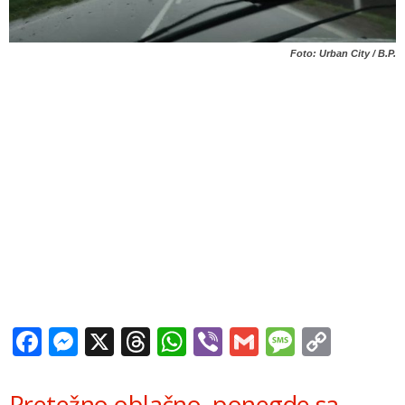
Foto: Urban City / B.P.
Facebook
Messenger
X
Threads
WhatsApp
Viber
Gmail
Messag
Copy
Link
Pretežno oblačno, ponegde sa