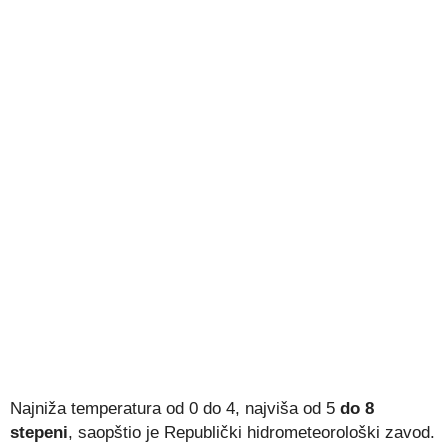
Najniža temperatura od 0 do 4, najviša od 5
do 8
stepeni
, saopštio je Republički hidrometeorološki zavod.