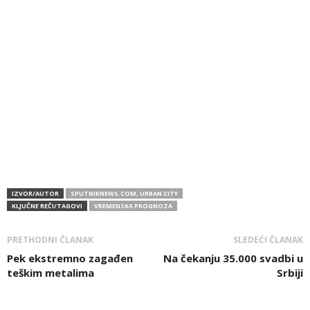
IZVOR/AUTOR
SPUTNIKNEWS.COM, URBAN CITY
KLJUČNE REČI/TAGOVI
VREMENSKA PROGNOZA
PRETHODNI ČLANAK
SLEDEĆI ČLANAK
Pek ekstremno zagađen
Na čekanju 35.000 svadbi u
teškim metalima
Srbiji