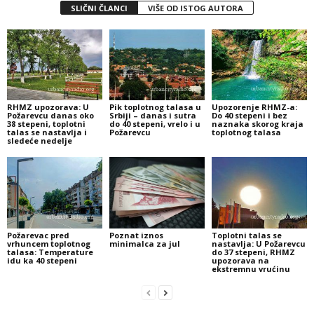
SLIČNI ČLANCI
VIŠE OD ISTOG AUTORA
RHMZ upozorava: U
Pik toplotnog talasa u
Upozorenje RHMZ-a:
Požarevcu danas oko
Srbiji – danas i sutra
Do 40 stepeni i bez
38 stepeni, toplotni
do 40 stepeni, vrelo i u
naznaka skorog kraja
talas se nastavlja i
Požarevcu
toplotnog talasa
sledeće nedelje
Požarevac pred
Poznat iznos
Toplotni talas se
vrhuncem toplotnog
minimalca za jul
nastavlja: U Požarevcu
talasa: Temperature
do 37 stepeni, RHMZ
idu ka 40 stepeni
upozorava na
ekstremnu vrućinu