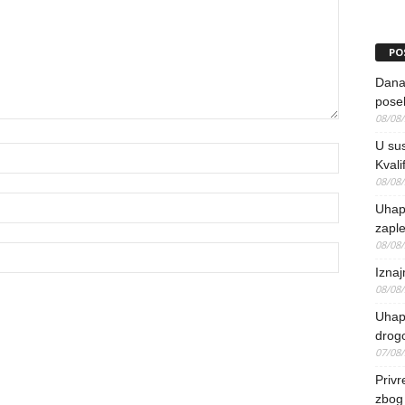
PO
Danas
pose
08/08
U sus
Kvali
08/08
Uhap
zaple
08/08
Iznaj
08/08
Uhapš
drog
07/08
Priv
zbog 