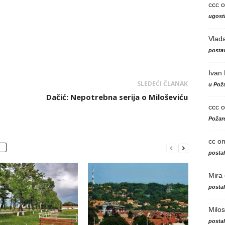
ccc
o
ugosti
Vlad
postav
Ivan
SLEDEĆI ČLANAK
u Poža
Dačić: Nepotrebna serija o Miloševiću
ccc
o
Požare
cc
o
posta
Mira
posta
Milos
posta