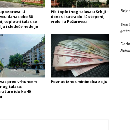
Boja
upozorava: U
Pik toplotnog talasa u Srbiji –
vcu danas oko 38
danas i sutra do 40 stepeni,
i, toplotni talas se
vrelo i u Požarevcu
Sasa
lja i sledeće nedelje
grobni
Ded
Rekon
vac pred vrhuncem
Poznat iznos minimalca za jul
nog talasa:
ature idu ka 40
i