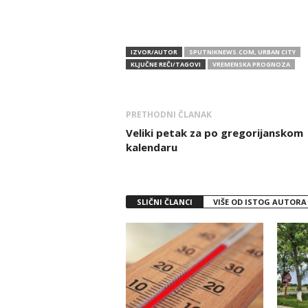
IZVOR/AUTOR
SPUTNIKNEWS.COM, URBAN CITY
KLJUČNE REČI/TAGOVI
VREMENSKA PROGNOZA
PRETHODNI ČLANAK
Veliki petak za po gregorijanskom
kalendaru
SLIČNI ČLANCI
VIŠE OD ISTOG AUTORA