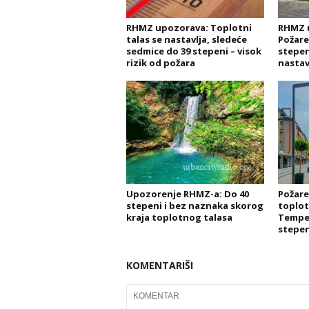
RHMZ upozorava: Toplotni
RHMZ 
talas se nastavlja, sledeće
Požare
sedmice do 39 stepeni – visok
stepen
rizik od požara
nastav
Upozorenje RHMZ-a: Do 40
Požare
stepeni i bez naznaka skorog
toplot
kraja toplotnog talasa
Temper
stepen
KOMENTARIŠI