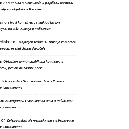
n
Komunalna milicija kreće u pojačanu kontrolu
teljskih objekata u Požarevcu
an
on
Novi kontejneri za staklo i karton
ljeni na više lokacija u Požarevcu
 Mlakar
on
Objavljen termin suzbijanja komaraca
revcu, pčelari da zaštite pčele
n
Objavljen termin suzbijanja komaraca u
vcu, pčelari da zaštite pčele
n
Zelengorska i Nevesinjska ulica u Požarevcu
le jednosmerne
on
Zelengorska i Nevesinjska ulica u Požarevcu
le jednosmerne
on
Zelengorska i Nevesinjska ulica u Požarevcu
le jednosmerne