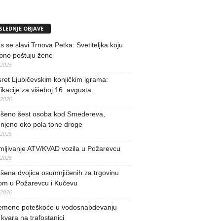
SLEDNJE OBJAVE
 se slavi Trnova Petka: Svetiteljka koju
bno poštuju žene
/2026
ret Ljubičevskim konjičkim igrama:
fikacije za višeboj 16. avgusta
/2026
šeno šest osoba kod Smedereva,
njeno oko pola tone droge
/2026
mljivanje ATV/KVAD vozila u Požarevcu
/2026
ena dvojica osumnjičenih za trgovinu
om u Požarevcu i Kučevu
/2026
remene poteškoće u vodosnabdevanju
kvara na trafostanici