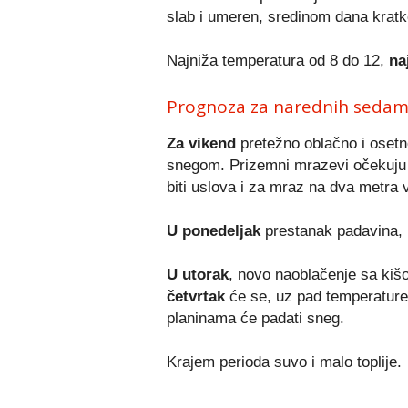
slab i umeren, sredinom dana kratko
Najniža temperatura od 8 do 12,
na
Prognoza za narednih seda
Za vikend
pretežno oblačno i osetn
snegom. Prizemni mrazevi očekuju se
biti uslova i za mraz na dva metra v
U ponedeljak
prestanak padavina, 
U utorak
, novo naoblačenje sa kiš
četvrtak
će se, uz pad temperature,
planinama će padati sneg.
Krajem perioda suvo i malo toplije.