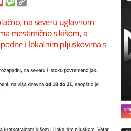
s
tsApp
iber
Gmail
Message
Copy
Link
oblačno, na severu uglavnom
ima mestimično s kišom, a
 podne i lokalnim pljuskovima s
rozapadni, na severu i istoku povremeno jak.
peni, najviša dnevna
od 18 do 21
, saopštio je
.
 kratkotrajnom kišom ili lokalnim pljuskom. Vetar