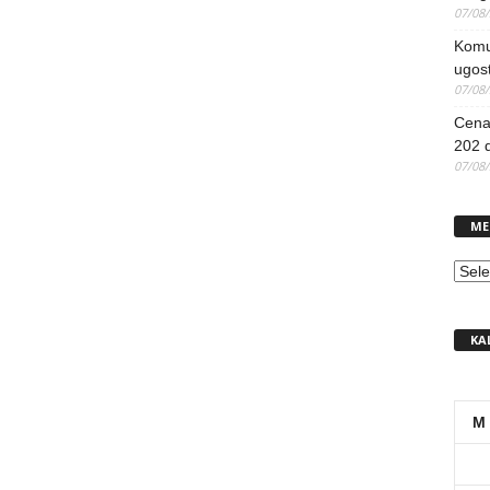
07/08
Komun
ugost
07/08
Cena 
202 d
07/08
ME
MEN
KA
M