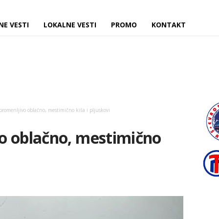
NE VESTI
LOKALNE VESTI
PROMO
KONTAKT
romenljivo oblačno, mestimično kiša i pljuskovi
o oblačno, mestimično