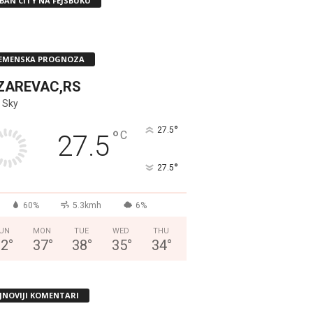
BAN CITY NA FEJSBUKU
EMENSKA PROGNOZA
ZAREVAC,RS
 Sky
°
27.5
°
C
27.5
°
27.5
60%
5.3kmh
6%
UN
MON
TUE
WED
THU
32
°
37
°
38
°
35
°
34
°
JNOVIJI KOMENTARI