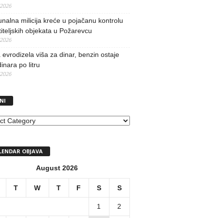
/2026
alna milicija kreće u pojačanu kontrolu
iteljskih objekata u Požarevcu
/2026
evrodizela viša za dinar, benzin ostaje
inara po litru
/2026
NI
I
LENDAR OBJAVA
August 2026
T
W
T
F
S
S
1
2