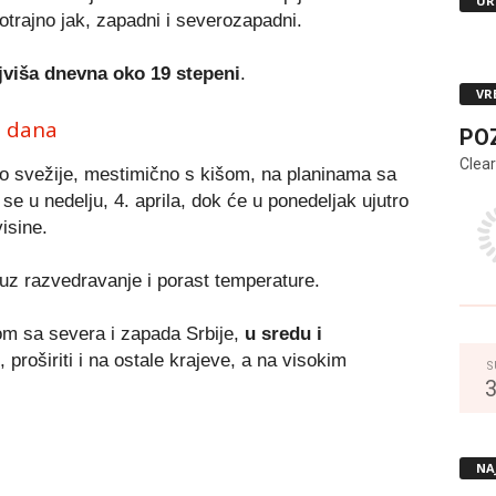
UR
trajno jak, zapadni i severozapadni.
jviša dnevna oko 19 stepeni
.
VR
m dana
PO
Clear
o svežije, mestimično s kišom, na planinama sa
 u nedelju, 4. aprila, dok će u ponedeljak ujutro
isine.
uz razvedravanje i porast temperature.
om sa severa i zapada Srbije,
u sredu i
 proširiti i na ostale krajeve, a na visokim
S
NA