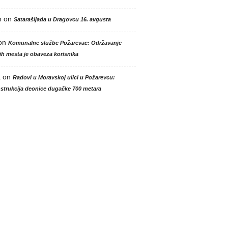
n
on
Satarašijada u Dragovcu 16. avgusta
on
Komunalne službe Požarevac: Održavanje
h mesta je obaveza korisnika
a
on
Radovi u Moravskoj ulici u Požarevcu:
strukcija deonice dugačke 700 metara