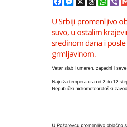
Facebook
Messenger
X
Thread
Wha
V
U Srbiji promenljivo 
suvo, u ostalim krajev
sredinom dana i posle
grmljavinom.
Vetar slab i umeren, zapadni i seve
Najniža temperatura od 2 do 12 ste
Republički hidrometeorološki zavod
U Požarevcu promenljivo oblačno sa