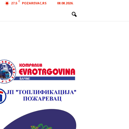
C
POZAREVAC,RS
08.08.2026.
27.5