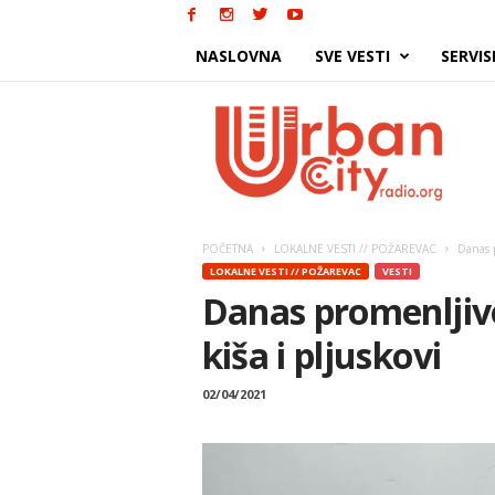
NASLOVNA
SVE VESTI
SERVIS
Urban
City
POČETNA
LOKALNE VESTI // POŽAREVAC
Danas p
LOKALNE VESTI // POŽAREVAC
VESTI
Danas promenljiv
kiša i pljuskovi
02/04/2021