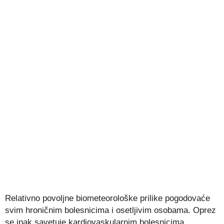
Relativno povoljne biometeorološke prilike pogodovaće
svim hroničnim bolesnicima i osetljivim osobama. Oprez
se ipak savetuje kardiovaskularnim bolesnicima.