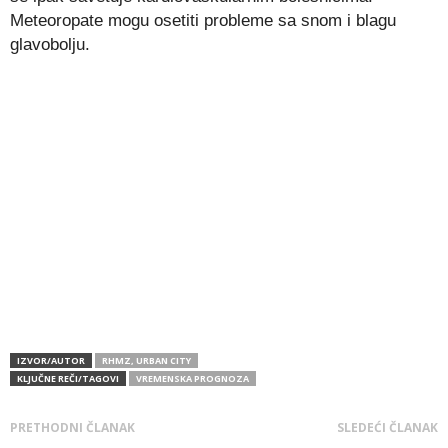
Meteoropate mogu osetiti probleme sa snom i blagu
glavobolju.
IZVOR/AUTOR
RHMZ, URBAN CITY
KLJUČNE REČI/TAGOVI
VREMENSKA PROGNOZA
PRETHODNI ČLANAK
SLEDEĆI ČLANAK