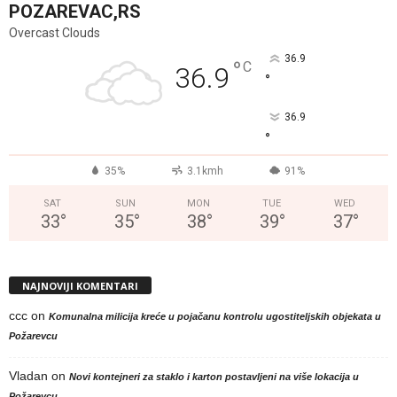
POZAREVAC,RS
Overcast Clouds
36.9
°
C
36.9
°
36.9
°
35%
3.1kmh
91%
SAT
SUN
MON
TUE
WED
33
°
35
°
38
°
39
°
37
°
NAJNOVIJI KOMENTARI
ccc
on
Komunalna milicija kreće u pojačanu kontrolu ugostiteljskih objekata u
Požarevcu
Vladan
on
Novi kontejneri za staklo i karton postavljeni na više lokacija u
Požarevcu