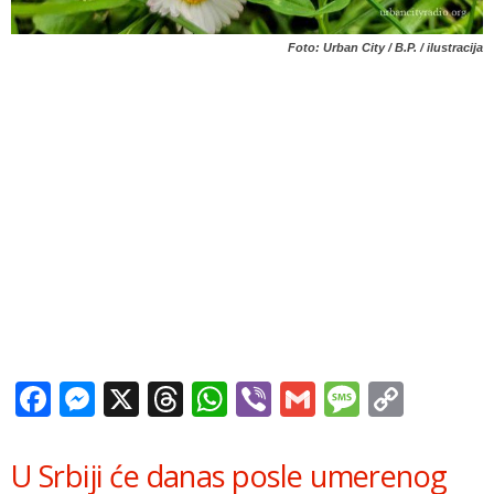
Foto: Urban City / B.P. / ilustracija
Facebook
Messenger
X
Threads
WhatsApp
Viber
Gmail
Messag
Copy
Link
U Srbiji će danas posle umerenog