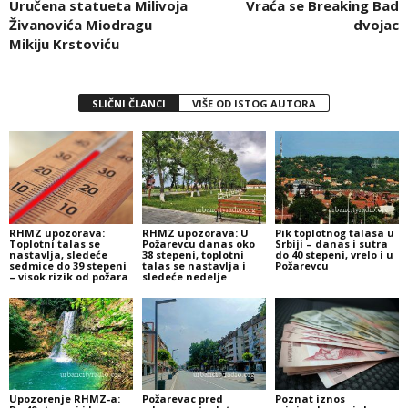
Uručena statueta Milivoja
Vraća se Breaking Bad
Živanovića Miodragu
dvojac
Mikiju Krstoviću
SLIČNI ČLANCI
VIŠE OD ISTOG AUTORA
RHMZ upozorava:
RHMZ upozorava: U
Pik toplotnog talasa u
Toplotni talas se
Požarevcu danas oko
Srbiji – danas i sutra
nastavlja, sledeće
38 stepeni, toplotni
do 40 stepeni, vrelo i u
sedmice do 39 stepeni
talas se nastavlja i
Požarevcu
– visok rizik od požara
sledeće nedelje
Upozorenje RHMZ-a:
Požarevac pred
Poznat iznos