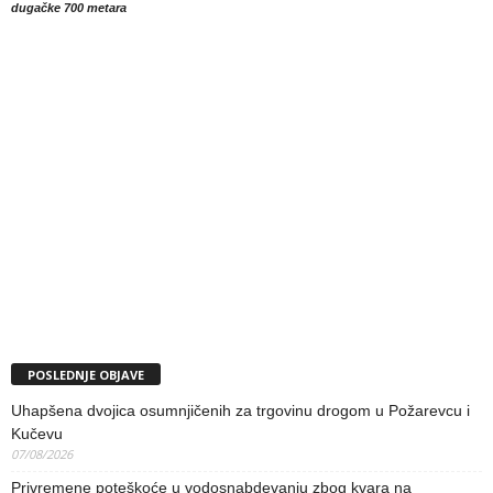
dugačke 700 metara
POSLEDNJE OBJAVE
Uhapšena dvojica osumnjičenih za trgovinu drogom u Požarevcu i
Kučevu
07/08/2026
Privremene poteškoće u vodosnabdevanju zbog kvara na