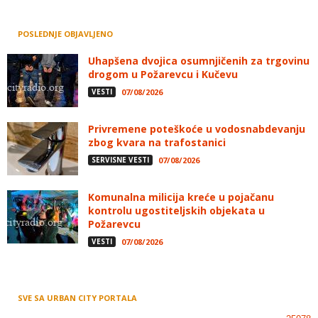
POSLEDNJE OBJAVLJENO
Uhapšena dvojica osumnjičenih za trgovinu
drogom u Požarevcu i Kučevu
VESTI
07/08/2026
Privremene poteškoće u vodosnabdevanju
zbog kvara na trafostanici
SERVISNE VESTI
07/08/2026
Komunalna milicija kreće u pojačanu
kontrolu ugostiteljskih objekata u
Požarevcu
VESTI
07/08/2026
SVE SA URBAN CITY PORTALA