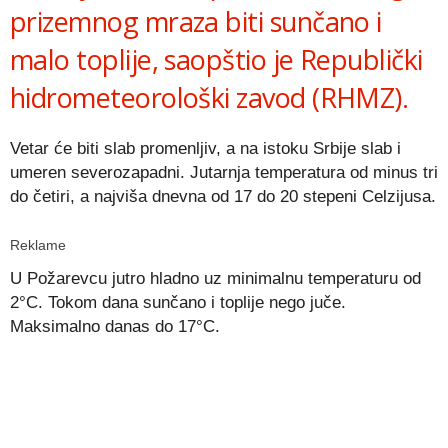
prizemnog mraza biti sunčano i
malo toplije, saopštio je Republički
hidrometeorološki zavod (RHMZ).
Vetar će biti slab promenljiv, a na istoku Srbije slab i
umeren severozapadni. Jutarnja temperatura od minus tri
do četiri, a najviša dnevna od 17 do 20 stepeni Celzijusa.
Reklame
U Požarevcu jutro hladno uz minimalnu temperaturu od
2°C. Tokom dana sunčano i toplije nego juče.
Maksimalno danas do 17°C.