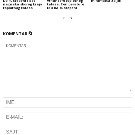
Do 40 stepeni i bez
vrhuncem toplotnog
minimalca za jul
naznaka skorog kraja
talasa: Temperature
toplotnog talasa
idu ka 40 stepeni
KOMENTARIŠI