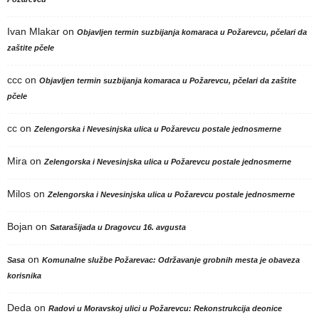
Ivan Mlakar
on
Objavljen termin suzbijanja komaraca u Požarevcu, pčelari da
zaštite pčele
ccc
on
Objavljen termin suzbijanja komaraca u Požarevcu, pčelari da zaštite
pčele
cc
on
Zelengorska i Nevesinjska ulica u Požarevcu postale jednosmerne
Mira
on
Zelengorska i Nevesinjska ulica u Požarevcu postale jednosmerne
Milos
on
Zelengorska i Nevesinjska ulica u Požarevcu postale jednosmerne
Bojan
on
Satarašijada u Dragovcu 16. avgusta
on
Sasa
Komunalne službe Požarevac: Održavanje grobnih mesta je obaveza
korisnika
Deda
on
Radovi u Moravskoj ulici u Požarevcu: Rekonstrukcija deonice