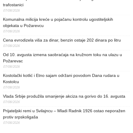
trafostanici
07/08/2026
Komunalna milicija kreće u pojačanu kontrolu ugostiteljskih
objekata u Požarevcu
07/08/2026
Cena evrodizela viša za dinar, benzin ostaje 202 dinara po litru
07/08/2026
Od 10. avgusta izmena saobraćaja na kružnom toku na ulazu u
Požarevac
07/08/2026
Kostolački kotlić i Etno sajam održani povodom Dana rudara u
Kostolcu
07/08/2026
Vlada Srbije produžila smanjenje akciza na gorivo do 16. avgusta
07/08/2026
Prijateljski remi u Svilajncu – Mladi Radnik 1926 ostao neporažen
protiv srpskoligaša
07/08/2026