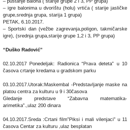
– puštanje balona ( starije grupe 2 i 3, PP grupa)
– igre balonima u dvorištu (holu) vrtića ( starije jasličke
grupe,srednja grupa, starija 1 grupa)
PETAK, 6.10.2017.
– Sportski dan (vežbe zagrevanja,poligon, takmičarske
igre), (srednja grupa,starije grupe 1,2 i 3, PP grupa)
“Duško Radović”
02.10.2017 Ponedeljak: Radionica “Prava deteta” u 10
časova crtanje kredama u gradskom parku
03.10.2017.Utorak:Maskembal -Predstavljanje maske na
platou centra za kulturu u 9 i 30časova
Gledanje predstave “Zabavna matematika-
arimetika”.,ulaz 200 dinara
04.10.2017.Sreda :Crtani film”Piksi i mali vilenjaci” u 11
časova Centar za kulturu ,ulaz besplatan