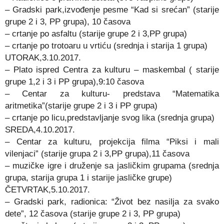
– Gradski park,izvođenje pesme “Kad si srećan” (starije
grupe 2 i 3, PP grupa), 10 časova
– crtanje po asfaltu (starije grupe 2 i 3,PP grupa)
– crtanje po trotoaru u vrtiću (srednja i starija 1 grupa)
UTORAK,3.10.2017.
– Plato ispred Centra za kulturu – maskembal ( starije
grupe 1,2 i 3 i PP grupa),9:10 časova
– Centar za kulturu- predstava “Matematika
aritmetika”(starije grupe 2 i 3 i PP grupa)
– crtanje po licu,predstavljanje svog lika (srednja grupa)
SREDA,4.10.2017.
– Centar za kulturu, projekcija filma “Piksi i mali
vilenjaci” (starije grupa 2 i 3,PP grupa),11 časova
– muzičke igre i druženje sa jasličkim grupama (srednja
grupa, starija grupa 1 i starije jasličke grupe)
ČETVRTAK,5.10.2017.
– Gradski park, radionica: “Život bez nasilja za svako
dete”, 12 časova (starije grupe 2 i 3, PP grupa)