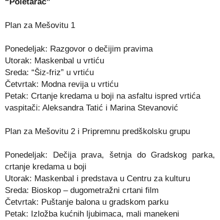
“Poletarac”
Plan za Mešovitu 1
Ponedeljak: Razgovor o dečijim pravima
Utorak: Maskenbal u vrtiću
Sreda: “Šiz-friz” u vrtiću
Četvrtak: Modna revija u vrtiću
Petak: Crtanje kredama u boji na asfaltu ispred vrtića
vaspitači: Aleksandra Tatić i Marina Stevanović
Plan za Mešovitu 2 i Pripremnu predškolsku grupu
Ponedeljak: Dečija prava, šetnja do Gradskog parka,
crtanje kredama u boji
Utorak: Maskenbal i predstava u Centru za kulturu
Sreda: Bioskop – dugometražni crtani film
Četvrtak: Puštanje balona u gradskom parku
Petak: Izložba kućnih ljubimaca, mali manekeni