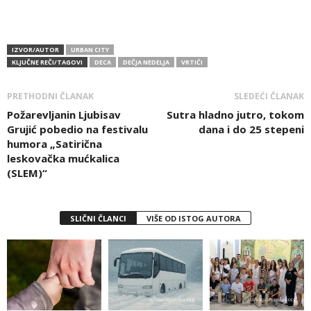
IZVOR/AUTOR
URBAN CITY
KLJUČNE REČI/TAGOVI
DECA
DEČJA NEDELJA
VRTIĆI
PRETHODNI ČLANAK
SLEDEĆI ČLANAK
Požarevljanin Ljubisav
Sutra hladno jutro, tokom
Grujić pobedio na festivalu
dana i do 25 stepeni
humora „Satirična
leskovačka mućkalica
(SLEM)“
SLIČNI ČLANCI
VIŠE OD ISTOG AUTORA