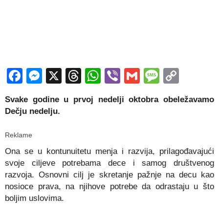
Facebook
Messenger
X
Threads
WhatsApp
Viber
Gmail
Messag
Copy
Link
Svake godine u prvoj nedelji oktobra obeležavamo
Dečju nedelju.
Reklame
Ona se u kontunuitetu menja i razvija, prilagođavajući
svoje ciljeve potrebama dece i samog društvenog
razvoja. Osnovni cilj je skretanje pažnje na decu kao
nosioce prava, na njihove potrebe da odrastaju u što
boljim uslovima.