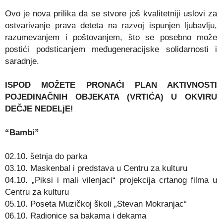
Ovo je nova prilika da se stvore još kvalitetniji uslovi za
ostvarivanje prava deteta na razvoj ispunjen ljubavlju,
razumevanjem i poštovanjem, što se posebno može
postići podsticanjem međugeneracijske solidarnosti i
saradnje.
ISPOD MOŽETE PRONAĆI PLAN AKTIVNOSTI
POJEDINAČNIH OBJEKATA (VRTIĆA) U OKVIRU
DEČJE NEDELjE!
“Bambi”
02.10. šetnja do parka
03.10. Maskenbal i predstava u Centru za kulturu
04.10. „Piksi i mali vilenjaci“ projekcija crtanog filma u
Centru za kulturu
05.10. Poseta Muzičkoj školi „Stevan Mokranjac“
06.10. Radionice sa bakama i dekama