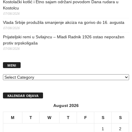
Kostolački kotlić i Etno sajam održani povodom Dana rudara u
Kostolcu
07/08/2026
Vlada Srbije produžila smanjenje akciza na gorivo do 16. avgusta
07/08/2026
Prijateljski remi u Svilajncu – Mladi Radnik 1926 ostao neporažen
protiv srpskoligaša
07/08/2026
MENI
MENI
KALENDAR OBJAVA
August 2026
M
T
W
T
F
S
S
1
2