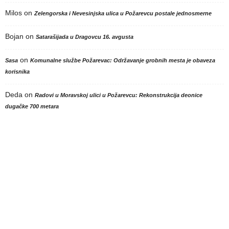
Milos
on
Zelengorska i Nevesinjska ulica u Požarevcu postale jednosmerne
Bojan
on
Satarašijada u Dragovcu 16. avgusta
on
Sasa
Komunalne službe Požarevac: Održavanje grobnih mesta je obaveza
korisnika
Deda
on
Radovi u Moravskoj ulici u Požarevcu: Rekonstrukcija deonice
dugačke 700 metara