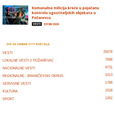
Komunalna milicija kreće u pojačanu
kontrolu ugostiteljskih objekata u
Požarevcu
VESTI
07/08/2026
SVE SA URBAN CITY PORTALA
25078
VESTI
7698
LOKALNE VESTI // POŽAREVAC
6711
NACIONALNE VESTI
3313
REGIONALNE - BRANIČEVSKI OKRUG
1788
SERVISNE VESTI
1518
KULTURA
1262
SPORT