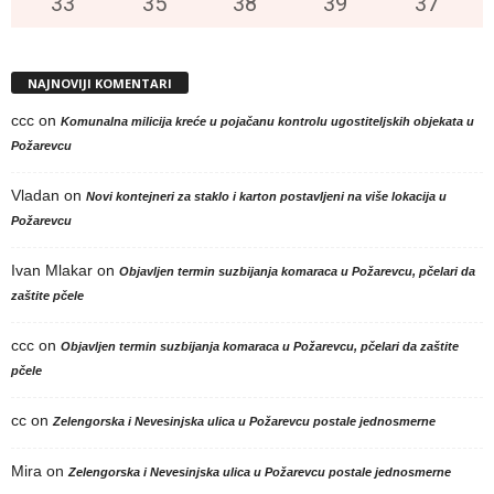
33
°
35
°
38
°
39
°
37
°
NAJNOVIJI KOMENTARI
ccc
on
Komunalna milicija kreće u pojačanu kontrolu ugostiteljskih objekata u
Požarevcu
Vladan
on
Novi kontejneri za staklo i karton postavljeni na više lokacija u
Požarevcu
Ivan Mlakar
on
Objavljen termin suzbijanja komaraca u Požarevcu, pčelari da
zaštite pčele
ccc
on
Objavljen termin suzbijanja komaraca u Požarevcu, pčelari da zaštite
pčele
cc
on
Zelengorska i Nevesinjska ulica u Požarevcu postale jednosmerne
Mira
on
Zelengorska i Nevesinjska ulica u Požarevcu postale jednosmerne