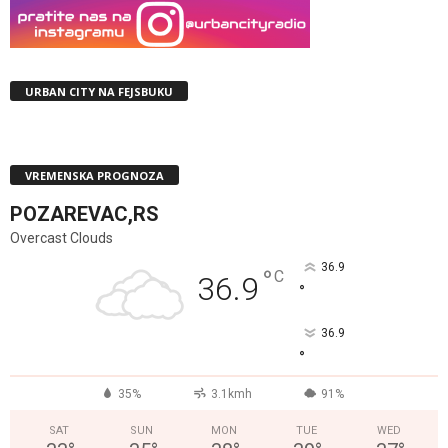
URBAN CITY NA FEJSBUKU
VREMENSKA PROGNOZA
POZAREVAC,RS
Overcast Clouds
36.9
°
C
36.9
°
36.9
°
35%
3.1kmh
91%
SAT
SUN
MON
TUE
WED