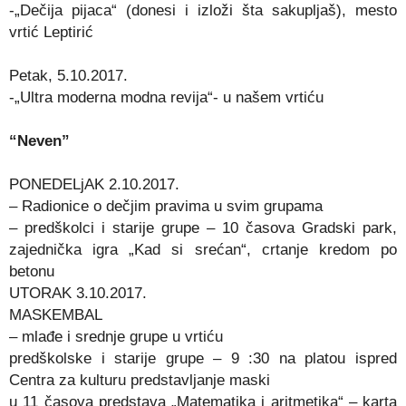
-„Dečija pijaca“ (donesi i izloži šta sakupljaš), mesto
vrtić Leptirić
Petak, 5.10.2017.
-„Ultra moderna modna revija“- u našem vrtiću
“Neven”
PONEDELjAK 2.10.2017.
– Radionice o dečjim pravima u svim grupama
– predškolci i starije grupe – 10 časova Gradski park,
zajednička igra „Kad si srećan“, crtanje kredom po
betonu
UTORAK 3.10.2017.
MASKEMBAL
– mlađe i srednje grupe u vrtiću
predškolske i starije grupe – 9 :30 na platou ispred
Centra za kulturu predstavljanje maski
u 11 časova predstava „Matematika i aritmetika“ – karta