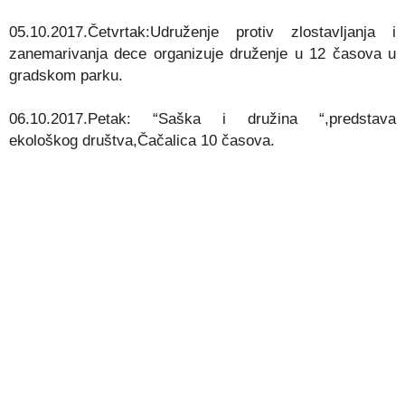
05.10.2017.Četvrtak:Udruženje protiv zlostavljanja i
zanemarivanja dece organizuje druženje u 12 časova u
gradskom parku.
06.10.2017.Petak: “Saška i družina “,predstava
ekološkog društva,Čačalica 10 časova.