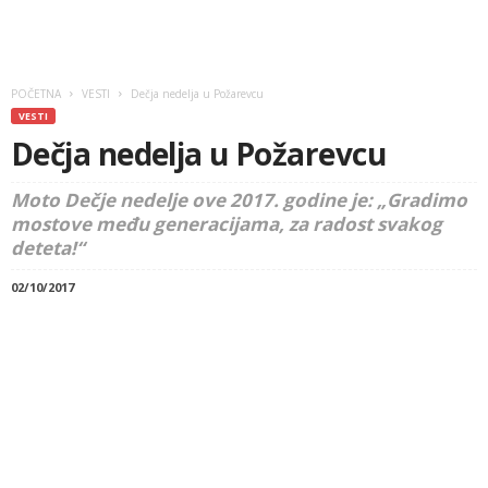
POČETNA
VESTI
Dečja nedelja u Požarevcu
VESTI
Dečja nedelja u Požarevcu
Moto Dečje nedelje ove 2017. godine je: „Gradimo
mostove među generacijama, za radost svakog
deteta!“
02/10/2017