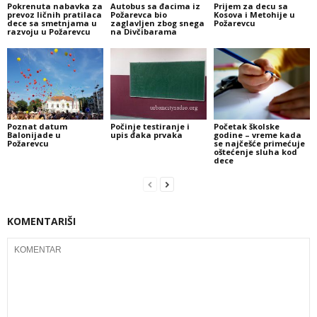
Pokrenuta nabavka za
Autobus sa đacima iz
Prijem za decu sa
prevoz ličnih pratilaca
Požarevca bio
Kosova i Metohije u
dece sa smetnjama u
zaglavljen zbog snega
Požarevcu
razvoju u Požarevcu
na Divčibarama
Poznat datum
Počinje testiranje i
Početak školske
Balonijade u
upis đaka prvaka
godine – vreme kada
Požarevcu
se najčešće primećuje
oštećenje sluha kod
dece
KOMENTARIŠI