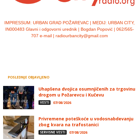
IMPRESSUM:
URBAN GRAD POŽAREVAC | MEDIJ: URBAN CITY,
IN000483 Glavni i odgovorni urednik | Bogdan Popović | 062/565-
707 e-mail | radiourbancity@gmail.com
POSLEDNJE OBJAVLJENO
Uhapšena dvojica osumnjičenih za trgovinu
drogom u Požarevcu i Kučevu
VESTI
07/08/2026
Privremene poteškoće u vodosnabdevanju
zbog kvara na trafostanici
SERVISNE VESTI
07/08/2026