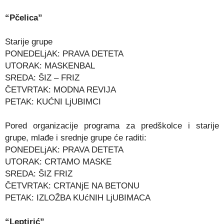
“Pčelica”
Starije grupe
PONEDELjAK: PRAVA DETETA
UTORAK: MASKENBAL
SREDA: ŠIZ – FRIZ
ČETVRTAK: MODNA REVIJA
PETAK: KUĆNI LjUBIMCI
Pored organizacije programa za predškolce i starije
grupe, mlađe i srednje grupe će raditi:
PONEDELjAK: PRAVA DETETA
UTORAK: CRTAMO MASKE
SREDA: ŠIZ FRIZ
ČETVRTAK: CRTANjE NA BETONU
PETAK: IZLOŽBA KUćNIH LjUBIMACA
“Leptirić”