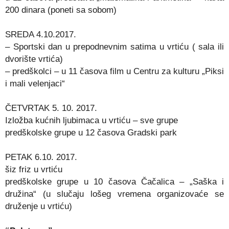
200 dinara (poneti sa sobom)
SREDA 4.10.2017.
– Sportski dan u prepodnevnim satima u vrtiću ( sala ili
dvorište vrtića)
– predškolci – u 11 časova film u Centru za kulturu „Piksi
i mali velenjaci“
ČETVRTAK 5. 10. 2017.
Izložba kućnih ljubimaca u vrtiću – sve grupe
predškolske grupe u 12 časova Gradski park
PETAK 6.10. 2017.
šiz friz u vrtiću
predškolske grupe u 10 časova Čačalica – „Saška i
družina“ (u slučaju lošeg vremena organizovaće se
druženje u vrtiću)