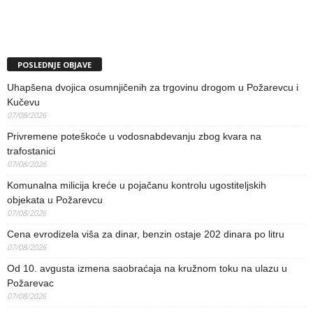
POSLEDNJE OBJAVE
Uhapšena dvojica osumnjičenih za trgovinu drogom u Požarevcu i
Kučevu
07/08/2026
Privremene poteškoće u vodosnabdevanju zbog kvara na
trafostanici
07/08/2026
Komunalna milicija kreće u pojačanu kontrolu ugostiteljskih
objekata u Požarevcu
07/08/2026
Cena evrodizela viša za dinar, benzin ostaje 202 dinara po litru
07/08/2026
Od 10. avgusta izmena saobraćaja na kružnom toku na ulazu u
Požarevac
07/08/2026