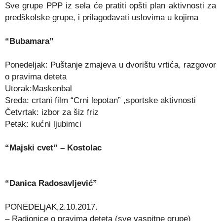
Sve grupe PPP iz sela će pratiti opšti plan aktivnosti za
predškolske grupe, i prilagođavati uslovima u kojima
“Bubamara”
Ponedeljak: Puštanje zmajeva u dvorištu vrtića, razgovor
o pravima deteta
Utorak:Maskenbal
Sreda: crtani film “Crni lepotan” ,sportske aktivnosti
Četvrtak: izbor za šiz friz
Petak: kućni ljubimci
“Majski cvet” – Kostolac
“Danica Radosavljević”
PONEDELjAK,2.10.2017.
– Radionice o pravima deteta (sve vaspitne grupe)