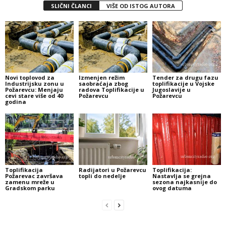
SLIČNI ČLANCI
VIŠE OD ISTOG AUTORA
Novi toplovod za
Izmenjen režim
Tender za drugu fazu
Industrijsku zonu u
saobraćaja zbog
toplifikacije u Vojske
Požarevcu: Menjaju
radova Toplifikacije u
Jugoslavije u
cevi stare više od 40
Požarevcu
Požarevcu
godina
Toplifikacija
Radijatori u Požarevcu
Toplifikacija:
Požarevac završava
topli do nedelje
Nastavlja se grejna
zamenu mreže u
sezona najkasnije do
Gradskom parku
ovog datuma