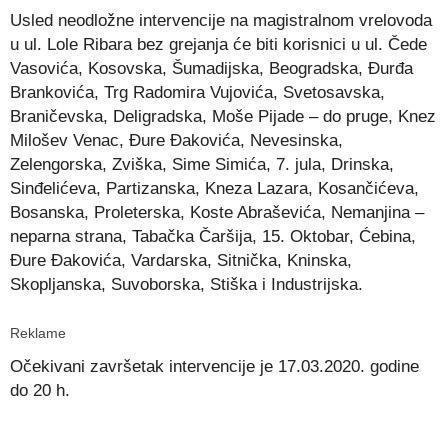
Link
Usled neodložne intervencije na magistralnom vrelovoda
u ul. Lole Ribara bez grejanja će biti korisnici u ul. Čede
Vasovića, Kosovska, Šumadijska, Beogradska, Đurđa
Brankovića, Trg Radomira Vujovića, Svetosavska,
Braničevska, Deligradska, Moše Pijade – do pruge, Knez
Milošev Venac, Đure Đakovića, Nevesinska,
Zelengorska, Zviška, Sime Simića, 7. jula, Drinska,
Sinđelićeva, Partizanska, Kneza Lazara, Kosančićeva,
Bosanska, Proleterska, Koste Abraševića, Nemanjina –
neparna strana, Tabačka Čaršija, 15. Oktobar, Ćebina,
Đure Đakovića, Vardarska, Sitnička, Kninska,
Skopljanska, Suvoborska, Stiška i Industrijska.
Reklame
Očekivani završetak intervencije je 17.03.2020. godine
do 20 h.