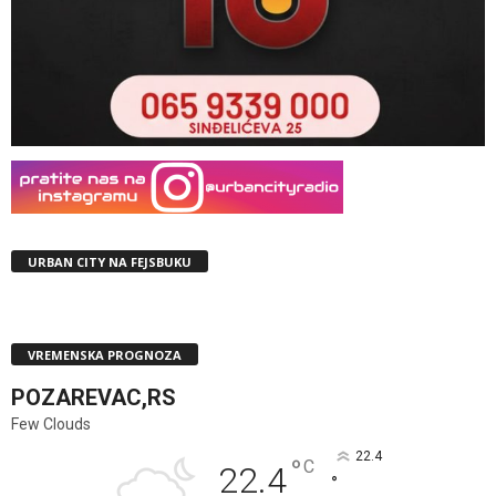
URBAN CITY NA FEJSBUKU
VREMENSKA PROGNOZA
POZAREVAC,RS
Few Clouds
22.4
°
C
22.4
°