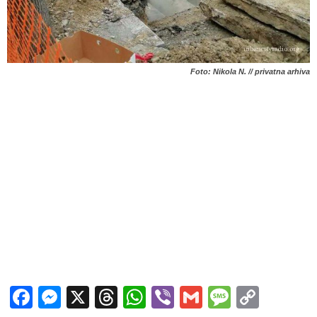
Foto: Nikola N. // privatna arhiva
Facebook
Messenger
X
Threads
WhatsApp
Viber
Gmail
Messag
Copy