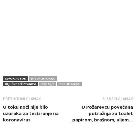
IZVOR/AUTOR
JP TOPLIFIKACIJA
KLJUČNE REČI/TAGOVI
GREJANJE
TOPLIFIKACIJA
PRETHODNI ČLANAK
SLEDEĆI ČLANAK
U toku noći nije bilo
U Požarevcu povećana
uzoraka za testiranje na
potražnja za toalet
koronavirus
papirom, brašnom, uljem…