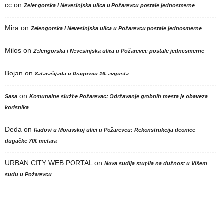
cc
on
Zelengorska i Nevesinjska ulica u Požarevcu postale jednosmerne
Mira
on
Zelengorska i Nevesinjska ulica u Požarevcu postale jednosmerne
Milos
on
Zelengorska i Nevesinjska ulica u Požarevcu postale jednosmerne
Bojan
on
Satarašijada u Dragovcu 16. avgusta
on
Sasa
Komunalne službe Požarevac: Održavanje grobnih mesta je obaveza
korisnika
Deda
on
Radovi u Moravskoj ulici u Požarevcu: Rekonstrukcija deonice
dugačke 700 metara
URBAN CITY WEB PORTAL
on
Nova sudija stupila na dužnost u Višem
sudu u Požarevcu