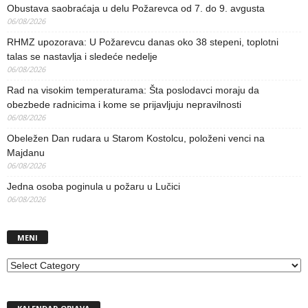
Obustava saobraćaja u delu Požarevca od 7. do 9. avgusta
06/08/2026
RHMZ upozorava: U Požarevcu danas oko 38 stepeni, toplotni
talas se nastavlja i sledeće nedelje
06/08/2026
Rad na visokim temperaturama: Šta poslodavci moraju da
obezbede radnicima i kome se prijavljuju nepravilnosti
06/08/2026
Obeležen Dan rudara u Starom Kostolcu, položeni venci na
Majdanu
06/08/2026
Jedna osoba poginula u požaru u Lučici
06/08/2026
MENI
MENI