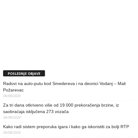
POSLEDNJE OBJAVE
Radovi na auto-putu kod Smedereva i na deonici Vodanj – Mali
Požarevac
06/08/2026
Za tri dana otkriveno više od 19.000 prekoračenja brzine, iz
saobraćaja isključena 273 vozača
06/08/2026
Kako radi sistem preporuka igara i kako ga iskoristiti za bolji RTP
06/08/2026