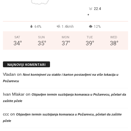
22.4
°
64%
1.4kmh
12%
SAT
SUN
MON
TUE
WED
34
°
35
°
37
°
39
°
38
°
NAJNOVIJI KOMENTARI
Vladan
on
Novi kontejneri za staklo i karton postavljeni na više lokacija u
Požarevcu
Ivan Mlakar
on
Objavljen termin suzbijanja komaraca u Požarevcu, pčelari da
zaštite pčele
ccc
on
Objavljen termin suzbijanja komaraca u Požarevcu, pčelari da zaštite
pčele