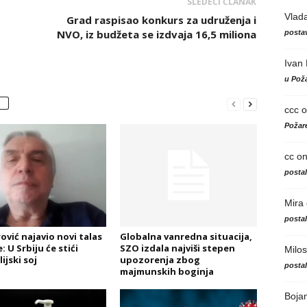
SLEDEĆI ČLANAK
Vlad
Grad raspisao konkurs za udruženja i
NVO, iz budžeta se izdvaja 16,5 miliona
postav
Ivan
u Poža
ccc
o
Požare
cc
o
posta
Mira
posta
ović najavio novi talas
Globalna vanredna situacija,
 U Srbiju će stići
SZO izdala najviši stepen
Milos
ijski soj
upozorenja zbog
posta
majmunskih boginja
Boja