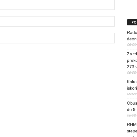
PO
Rado
deoni
06/08
Za tr
preko
273 
06/08
Kako 
iskori
06/08
Obus
do 9.
06/08
RHMZ
stepe