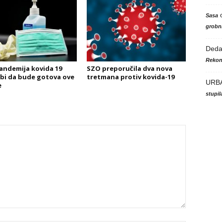
Sasa
grobni
Ded
Rekon
andemija kovida 19
SZO preporučila dva nova
bi da bude gotova ove
tretmana protiv kovida-19
URB
e
stupi