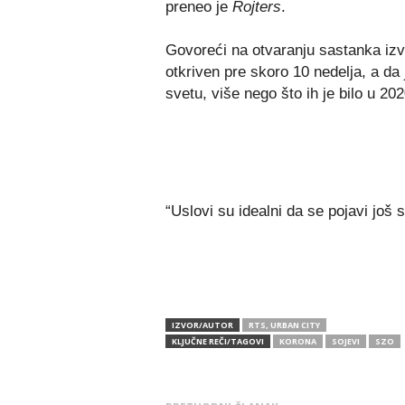
preneo je
Rojters
.
Govoreći na otvaranju sastanka izv
otkriven pre skoro 10 nedelja, a da
svetu, više nego što ih je bilo u 202
“Uslovi su idealni da se pojavi još 
IZVOR/AUTOR
RTS, URBAN CITY
KLJUČNE REČI/TAGOVI
KORONA
SOJEVI
SZO