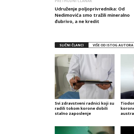
PRETHODNI ČLANAK
Udruženje poljoprivrednika: Od
Nedimovića smo tražili mineralno
đubrivo, a ne kredit
SLIČNI ČLANCI
VIŠE OD ISTOG AUTORA
Svi zdravstveni radnici koji su
Tiodor
radili tokom korone dobili
korone:
stalno zaposlenje
austral