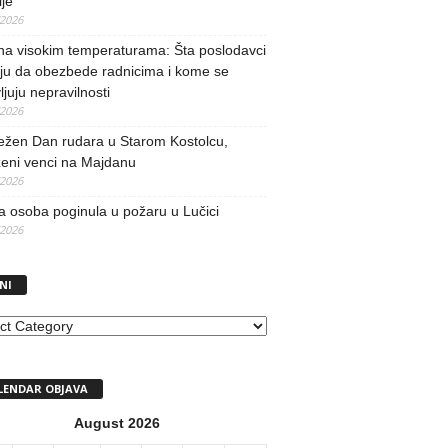
je
/2026
na visokim temperaturama: Šta poslodavci
ju da obezbede radnicima i kome se
vljuju nepravilnosti
/2026
ežen Dan rudara u Starom Kostolcu,
ženi venci na Majdanu
/2026
 osoba poginula u požaru u Lučici
/2026
NI
I
LENDAR OBJAVA
August 2026