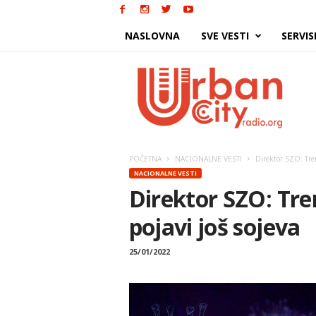
NASLOVNA
SVE VESTI
SERVIS
Urban
City
POČETNA
NACIONALNE VESTI
Direktor SZO: Tren
NACIONALNE VESTI
Direktor SZO: Tren
pojavi još sojeva
25/01/2022