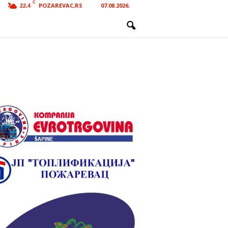
C
POZAREVAC,RS
07.08.2026.
22.4