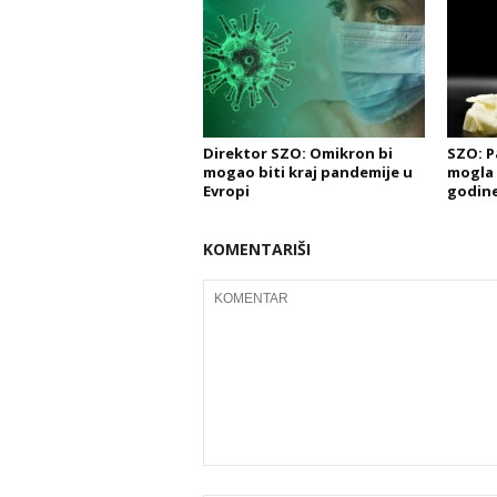
Direktor SZO: Omikron bi
SZO: P
mogao biti kraj pandemije u
mogla 
Evropi
godin
KOMENTARIŠI