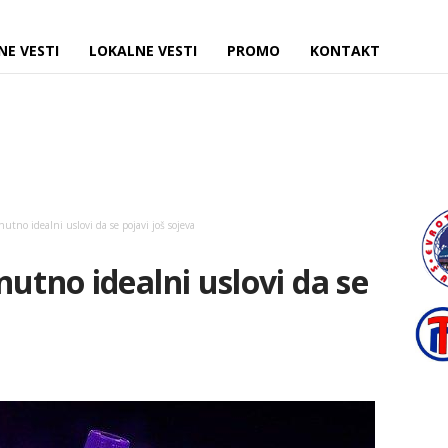
NE VESTI
LOKALNE VESTI
PROMO
KONTAKT
utno idealni uslovi da se pojavi još sojeva
utno idealni uslovi da se