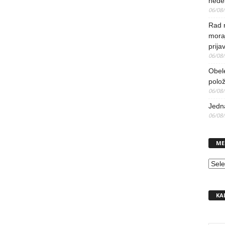
nedel
06/08
Rad 
mora
prija
06/08
Obel
polo
06/08
Jedna
06/08
ME
MEN
KA