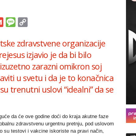
s
tsApp
iber
Gmail
Message
Copy
Link
tske zdravstvene organizacije
sus izjavio je da bi bilo
 izuzetno zarazni omikron soj
aviti u svetu i da je to konačnica
u trenutni uslovi “idealni” da se
uće da će ove godine doći do kraja akutne faze
lobalnu zdravstvenu urgentnu pretnju, pod uslovom
o su testovi i vakcine iskoriste na pravi način,