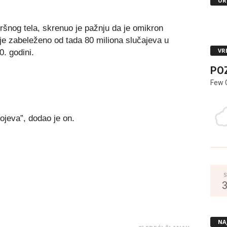
UR
ršnog tela, skrenuo je pažnju da je omikron
 je zabeleženo od tada 80 miliona slučajeva u
VR
0. godini.
PO
Few 
sojeva”, dodao je on.
S
NA