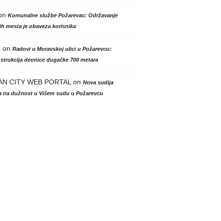
on
Komunalne službe Požarevac: Održavanje
h mesta je obaveza korisnika
a
on
Radovi u Moravskoj ulici u Požarevcu:
strukcija deonice dugačke 700 metara
AN CITY WEB PORTAL
on
Nova sudija
la na dužnost u Višem sudu u Požarevcu