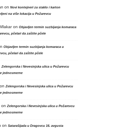
an
on
Novi kontejneri za staklo i karton
ljeni na više lokacija u Požarevcu
 Mlakar
on
Objavljen termin suzbijanja komaraca
revcu, pčelari da zaštite pčele
n
Objavljen termin suzbijanja komaraca u
vcu, pčelari da zaštite pčele
n
Zelengorska i Nevesinjska ulica u Požarevcu
le jednosmerne
on
Zelengorska i Nevesinjska ulica u Požarevcu
le jednosmerne
on
Zelengorska i Nevesinjska ulica u Požarevcu
le jednosmerne
n
on
Satarašijada u Dragovcu 16. avgusta