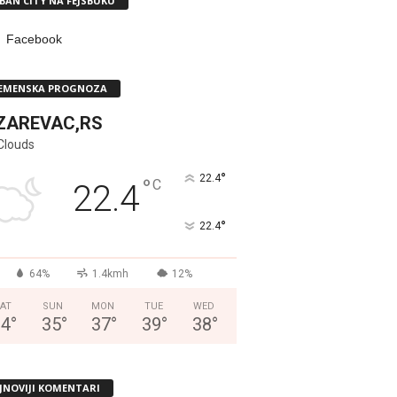
BAN CITY NA FEJSBUKU
Facebook
EMENSKA PROGNOZA
ZAREVAC,RS
Clouds
°
22.4
°
C
22.4
°
22.4
64%
1.4kmh
12%
AT
SUN
MON
TUE
WED
34
°
35
°
37
°
39
°
38
°
JNOVIJI KOMENTARI