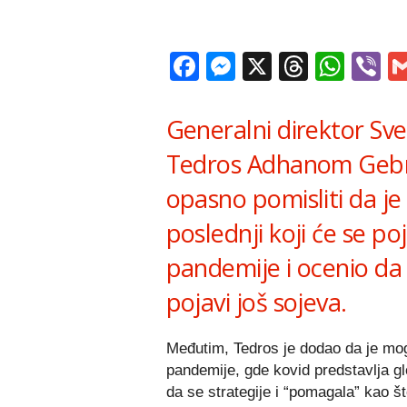
Facebook
Messenger
X
Thread
Wha
V
Generalni direktor Sve
Tedros Adhanom Gebreje
opasno pomisliti da je
poslednji koji će se poj
pandemije i ocenio da s
pojavi još sojeva.
Međutim, Tedros je dodao da je mog
pandemije, gde kovid predstavlja g
da se strategije i “pomagala” kao št