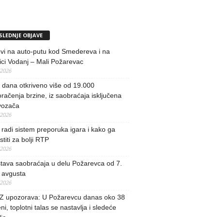
SLEDNJE OBJAVE
vi na auto-putu kod Smedereva i na
ci Vodanj – Mali Požarevac
/2026
i dana otkriveno više od 19.000
račenja brzine, iz saobraćaja isključena
vozača
/2026
radi sistem preporuka igara i kako ga
stiti za bolji RTP
/2026
tava saobraćaja u delu Požarevca od 7.
 avgusta
/2026
 upozorava: U Požarevcu danas oko 38
ni, toplotni talas se nastavlja i sledeće