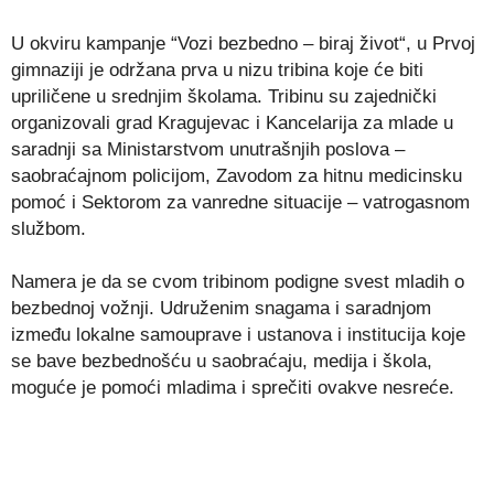
U okviru kampanje “Vozi bezbedno – biraj život“, u Prvoj
gimnaziji je održana prva u nizu tribina koje će biti
upriličene u srednjim školama. Tribinu su zajednički
organizovali grad Kragujevac i Kancelarija za mlade u
saradnji sa Ministarstvom unutrašnjih poslova –
saobraćajnom policijom, Zavodom za hitnu medicinsku
pomoć i Sektorom za vanredne situacije – vatrogasnom
službom.
Namera je da se cvom tribinom podigne svest mladih o
bezbednoj vožnji. Udruženim snagama i saradnjom
između lokalne samouprave i ustanova i institucija koje
se bave bezbednošću u saobraćaju, medija i škola,
moguće je pomoći mladima i sprečiti ovakve nesreće.