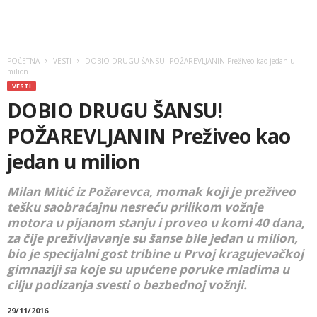
POČETNA
VESTI
DOBIO DRUGU ŠANSU! POŽAREVLJANIN Preživeo kao jedan u
milion
VESTI
DOBIO DRUGU ŠANSU!
POŽAREVLJANIN Preživeo kao
jedan u milion
Milan Mitić iz Požarevca, momak koji je preživeo
tešku saobraćajnu nesreću prilikom vožnje
motora u pijanom stanju i proveo u komi 40 dana,
za čije preživljavanje su šanse bile jedan u milion,
bio je specijalni gost tribine u Prvoj kragujevačkoj
gimnaziji sa koje su upućene poruke mladima u
cilju podizanja svesti o bezbednoj vožnji.
29/11/2016