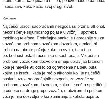
statistikama, kao jedan u milion, ponovo naučio da hoda,
i sada živi, kako kaže, svoj drugi život.
Reklame
Najčešći uzroci saobraćanih nezgoda su brzina, alkohol,
nekorišćenje sigurnosnog pojasa u vožnji i upotreba
mobilnog telefona. Prekršajne sankcije rigoroznije su za
vozače sa probnom vozačkom dozvolom, a mladi bi
trebalo da obrate pažnju kako na svoju, tako i na
bezbednost ostalih učesnika u saobraćaju. Vozači sa
probnom vozačkom dozvolom smeju upravljati brzinom
koja je najviše 90 odsto od ograničenja na delu puta
kojim se kreću. Kada je reč o alkoholu koji je najčešći
pasivni uzrok saobraćajnih nezgoda, za vozače sa
probnom vozačkom dozvolom, zakon je nešto specifičniji
u odnosu na druge grupe vozača, s obzirom da prilikom
vožnje nije dozvoljeno konzumiranje alkohola uopšte.