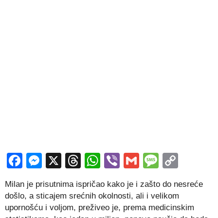
Facebook
Messenger
X
Threads
WhatsApp
Viber
Gmail
Messag
Copy
Link
Milan je prisutnima ispričao kako je i zašto do nesreće
došlo, a sticajem srećnih okolnosti, ali i velikom
upornošću i voljom, preživeo je, prema medicinskim