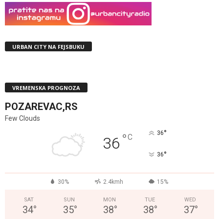
URBAN CITY NA FEJSBUKU
VREMENSKA PROGNOZA
POZAREVAC,RS
Few Clouds
°
36
°
C
36
°
36
30%
2.4kmh
15%
SAT
SUN
MON
TUE
WED
34
°
35
°
38
°
38
°
37
°