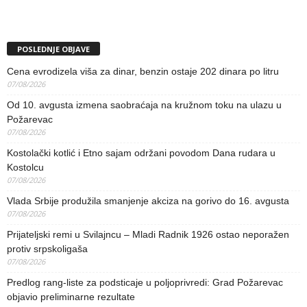
POSLEDNJE OBJAVE
Cena evrodizela viša za dinar, benzin ostaje 202 dinara po litru
07/08/2026
Od 10. avgusta izmena saobraćaja na kružnom toku na ulazu u
Požarevac
07/08/2026
Kostolački kotlić i Etno sajam održani povodom Dana rudara u
Kostolcu
07/08/2026
Vlada Srbije produžila smanjenje akciza na gorivo do 16. avgusta
07/08/2026
Prijateljski remi u Svilajncu – Mladi Radnik 1926 ostao neporažen
protiv srpskoligaša
07/08/2026
Predlog rang-liste za podsticaje u poljoprivredi: Grad Požarevac
objavio preliminarne rezultate