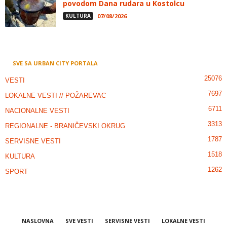
povodom Dana rudara u Kostolcu
KULTURA
07/08/2026
SVE SA URBAN CITY PORTALA
25076
VESTI
7697
LOKALNE VESTI // POŽAREVAC
6711
NACIONALNE VESTI
3313
REGIONALNE - BRANIČEVSKI OKRUG
1787
SERVISNE VESTI
1518
KULTURA
1262
SPORT
NASLOVNA
SVE VESTI
SERVISNE VESTI
LOKALNE VESTI