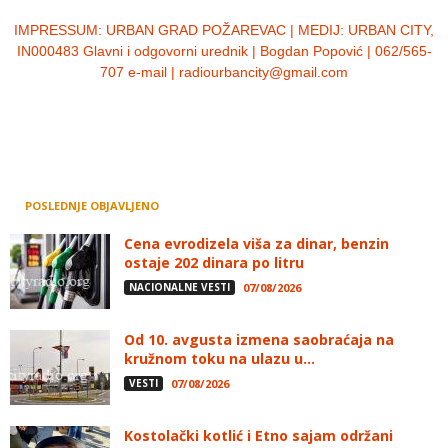
IMPRESSUM:
URBAN GRAD POŽAREVAC | MEDIJ: URBAN CITY,
IN000483 Glavni i odgovorni urednik | Bogdan Popović | 062/565-
707 e-mail | radiourbancity@gmail.com
POSLEDNJE OBJAVLJENO
Cena evrodizela viša za dinar, benzin
ostaje 202 dinara po litru
NACIONALNE VESTI
07/08/2026
Od 10. avgusta izmena saobraćaja na
kružnom toku na ulazu u...
VESTI
07/08/2026
Kostolački kotlić i Etno sajam održani