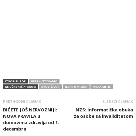
IZVOR/AUTOR
URBAN CITY RADIO
KLJUČNE REČI/TAGOVI
DRUGI ŽIVOT
JEDAN U MILION
MILAN MITIĆ
PRETHODNI ČLANAK
SLEDEĆI ČLANAK
BIĆETE JOŠ NERVOZNIJI:
NZS: Informatička obuka
NOVA PRAVILA u
za osobe sa invaliditetom
domovima zdravlja od 1.
decembra