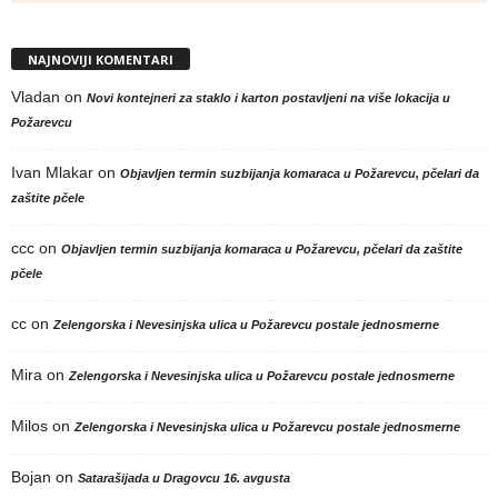
NAJNOVIJI KOMENTARI
Vladan
on
Novi kontejneri za staklo i karton postavljeni na više lokacija u
Požarevcu
Ivan Mlakar
on
Objavljen termin suzbijanja komaraca u Požarevcu, pčelari da
zaštite pčele
ccc
on
Objavljen termin suzbijanja komaraca u Požarevcu, pčelari da zaštite
pčele
cc
on
Zelengorska i Nevesinjska ulica u Požarevcu postale jednosmerne
Mira
on
Zelengorska i Nevesinjska ulica u Požarevcu postale jednosmerne
Milos
on
Zelengorska i Nevesinjska ulica u Požarevcu postale jednosmerne
Bojan
on
Satarašijada u Dragovcu 16. avgusta