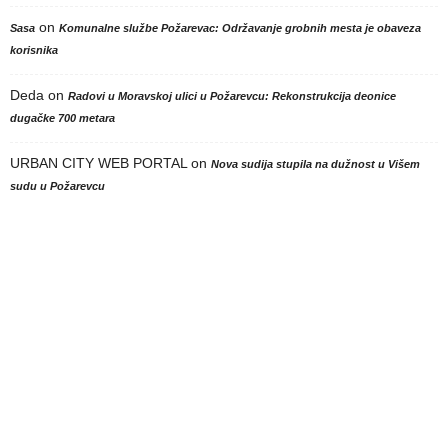
on
Sasa
Komunalne službe Požarevac: Održavanje grobnih mesta je obaveza
korisnika
Deda
on
Radovi u Moravskoj ulici u Požarevcu: Rekonstrukcija deonice
dugačke 700 metara
URBAN CITY WEB PORTAL
on
Nova sudija stupila na dužnost u Višem
sudu u Požarevcu