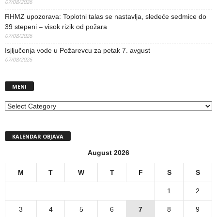
07/08/2026
RHMZ upozorava: Toplotni talas se nastavlja, sledeće sedmice do
39 stepeni – visok rizik od požara
07/08/2026
Isjljučenja vode u Požarevcu za petak 7. avgust
07/08/2026
MENI
MENI
KALENDAR OBJAVA
August 2026
M
T
W
T
F
S
S
1
2
3
4
5
6
7
8
9