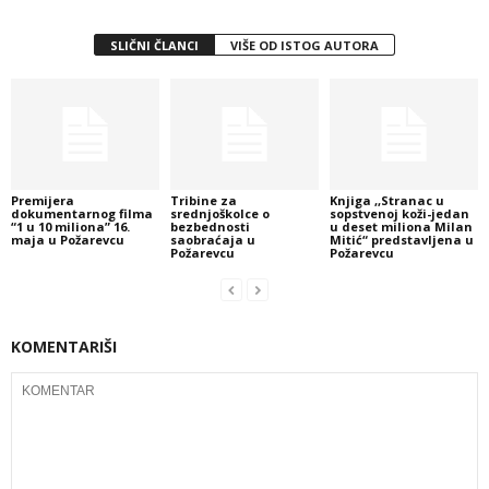
SLIČNI ČLANCI
VIŠE OD ISTOG AUTORA
Premijera
Tribine za
Knjiga ,,Stranac u
dokumentarnog filma
srednjoškolce o
sopstvenoj koži-jedan
“1 u 10 miliona” 16.
bezbednosti
u deset miliona Milan
maja u Požarevcu
saobraćaja u
Mitić“ predstavljena u
Požarevcu
Požarevcu
KOMENTARIŠI