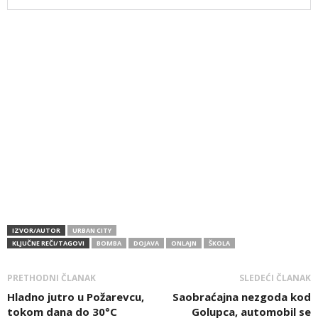
IZVOR/AUTOR
URBAN CITY
KLJUČNE REČI/TAGOVI
BOMBA
DOJAVA
ONLAJN
ŠKOLA
PRETHODNI ČLANAK
SLEDEĆI ČLANAK
Hladno jutro u Požarevcu,
Saobraćajna nezgoda kod
tokom dana do 30°C
Golupca, automobil se