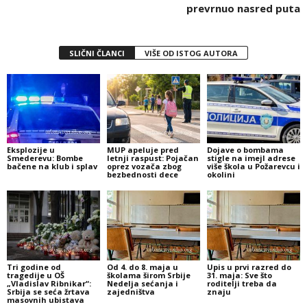
prevrnuo nasred puta
SLIČNI ČLANCI
VIŠE OD ISTOG AUTORA
Eksplozije u
MUP apeluje pred
Dojave o bombama
Smederevu: Bombe
letnji raspust: Pojačan
stigle na imejl adrese
bačene na klub i splav
oprez vozača zbog
više škola u Požarevcu i
bezbednosti dece
okolini
Tri godine od
Od 4. do 8. maja u
Upis u prvi razred do
tragedije u OŠ
školama širom Srbije
31. maja: Sve što
„Vladislav Ribnikar“:
Nedelja sećanja i
roditelji treba da
Srbija se seća žrtava
zajedništva
znaju
masovnih ubistava