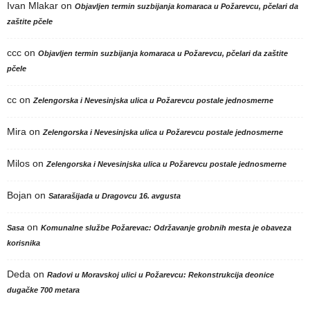
Ivan Mlakar
on
Objavljen termin suzbijanja komaraca u Požarevcu, pčelari da
zaštite pčele
ccc
on
Objavljen termin suzbijanja komaraca u Požarevcu, pčelari da zaštite
pčele
cc
on
Zelengorska i Nevesinjska ulica u Požarevcu postale jednosmerne
Mira
on
Zelengorska i Nevesinjska ulica u Požarevcu postale jednosmerne
Milos
on
Zelengorska i Nevesinjska ulica u Požarevcu postale jednosmerne
Bojan
on
Satarašijada u Dragovcu 16. avgusta
on
Sasa
Komunalne službe Požarevac: Održavanje grobnih mesta je obaveza
korisnika
Deda
on
Radovi u Moravskoj ulici u Požarevcu: Rekonstrukcija deonice
dugačke 700 metara