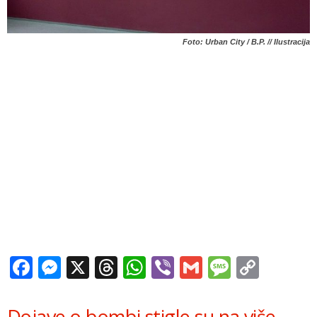
Foto: Urban City / B.P. // Ilustracija
Facebook
Messenger
X
Threads
WhatsApp
Viber
Gmail
Messag
Copy
Link
Dojave o bombi stigle su na više