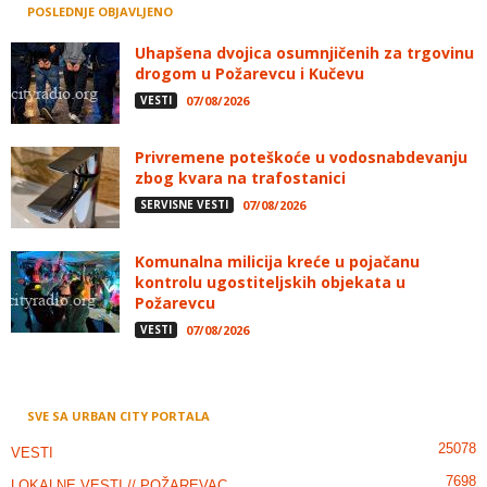
POSLEDNJE OBJAVLJENO
Uhapšena dvojica osumnjičenih za trgovinu
drogom u Požarevcu i Kučevu
VESTI
07/08/2026
Privremene poteškoće u vodosnabdevanju
zbog kvara na trafostanici
SERVISNE VESTI
07/08/2026
Komunalna milicija kreće u pojačanu
kontrolu ugostiteljskih objekata u
Požarevcu
VESTI
07/08/2026
SVE SA URBAN CITY PORTALA
25078
VESTI
7698
LOKALNE VESTI // POŽAREVAC