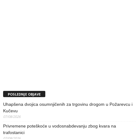
POSLEDNJE OBJAVE
Uhapšena dvojica osumnjičenih za trgovinu drogom u Požarevcu i
Kučevu
07/08/2026
Privremene poteškoće u vodosnabdevanju zbog kvara na
trafostanici
07/08/2026