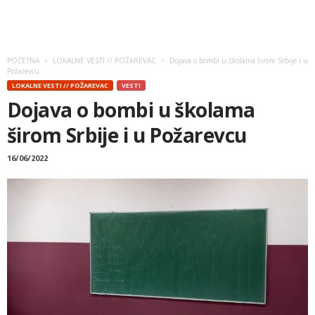
POČETNA
LOKALNE VESTI // POŽAREVAC
Dojava o bombi u školama širom Srbije i u
Požarevcu
LOKALNE VESTI // POŽAREVAC
VESTI
Dojava o bombi u školama
širom Srbije i u Požarevcu
16/06/2022