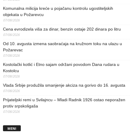
Komunalna milicija kreće u pojačanu kontrolu ugostiteljskih
objekata u Požarevcu
07/08/2026
Cena evrodizela viša za dinar, benzin ostaje 202 dinara po litru
07/08/2026
Od 10. avgusta izmena saobraćaja na kružnom toku na ulazu u
Požarevac
07/08/2026
Kostolački kotlić i Etno sajam održani povodom Dana rudara u
Kostolcu
07/08/2026
Vlada Srbije produžila smanjenje akciza na gorivo do 16. avgusta
07/08/2026
Prijateljski remi u Svilajncu – Mladi Radnik 1926 ostao neporažen
protiv srpskoligaša
07/08/2026
MENI