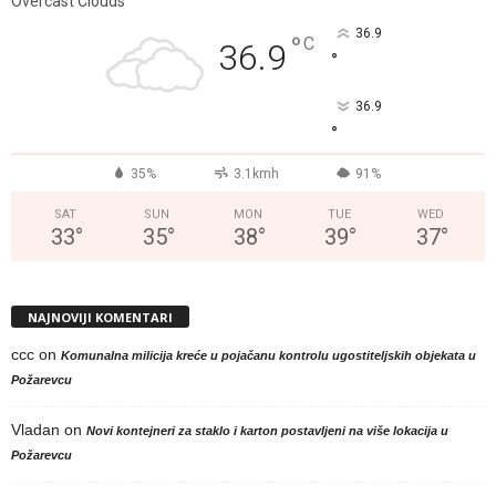
Overcast Clouds
36.9
°
C
36.9
°
36.9
°
35%
3.1kmh
91%
SAT
SUN
MON
TUE
WED
33
°
35
°
38
°
39
°
37
°
NAJNOVIJI KOMENTARI
ccc
on
Komunalna milicija kreće u pojačanu kontrolu ugostiteljskih objekata u
Požarevcu
Vladan
on
Novi kontejneri za staklo i karton postavljeni na više lokacija u
Požarevcu