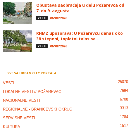
Obustava saobraćaja u delu Požarevca od
7. do 9. avgusta
VESTI
06/08/2026
RHMZ upozorava: U Požarevcu danas oko
38 stepeni, toplotni talas se...
VESTI
06/08/2026
SVE SA URBAN CITY PORTALA
25070
VESTI
7694
LOKALNE VESTI // POŽAREVAC
6708
NACIONALNE VESTI
3313
REGIONALNE - BRANIČEVSKI OKRUG
1784
SERVISNE VESTI
1517
KULTURA