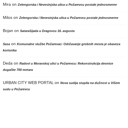
Mira
on
Zelengorska i Nevesinjska ulica u Požarevcu postale jednosmerne
Milos
on
Zelengorska i Nevesinjska ulica u Požarevcu postale jednosmerne
Bojan
on
Satarašijada u Dragovcu 16. avgusta
on
Sasa
Komunalne službe Požarevac: Održavanje grobnih mesta je obaveza
korisnika
Deda
on
Radovi u Moravskoj ulici u Požarevcu: Rekonstrukcija deonice
dugačke 700 metara
URBAN CITY WEB PORTAL
on
Nova sudija stupila na dužnost u Višem
sudu u Požarevcu