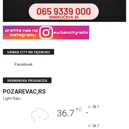
URBAN CITY NA FEJSBUKU
Facebook
VREMENSKA PROGNOZA
POZAREVAC,RS
Light Rain
36.7
°
C
36.7
°
36.7