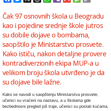
Link
Čak 97 osnovnih škola u Beogradu
kao i pojedine srednje škole jutros
su dobile dojave o bombama,
saopštilo je Ministarstvo prosvete.
Kako ističu, nakon detaljne provere
kontradiverzionih ekipa MUP-a u
velikom broju škola utvrđeno je da
su dojave bile lažne.
Kako se navodi u saopštenju Ministarstva prosvete,
učenici su vraćeni na nastavu, a u školama gde
bezbednosni pregled još traje, učenici su poslati kućama.