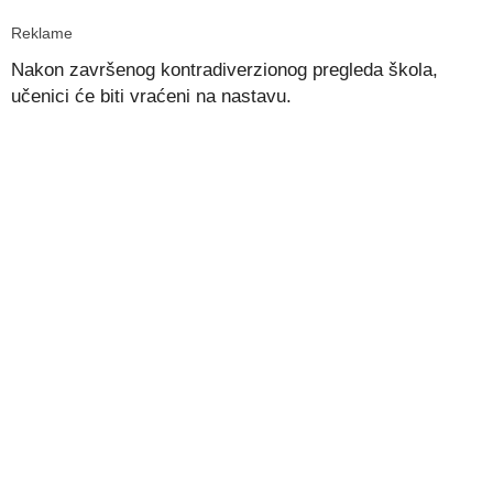
Reklame
Nakon završenog kontradiverzionog pregleda škola,
učenici će biti vraćeni na nastavu.