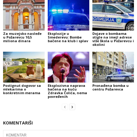
Za muzejsko nasleđe
Eksplozije u
Dojave o bombama
u Požarevcu 10,5
Smederevu: Bombe
stigle na imejl adrese
miliona dinara
bačene na klub i splav
više škola u Požarevcu i
okolini
Postignut dogovor sa
Eksplozivna naprava
Pronađena bomba u
mlekarima o
bačena na kuću
centru Požarevca
konkretnim merama
Zdravka Čolića, nema
povređenih
KOMENTARIŠI