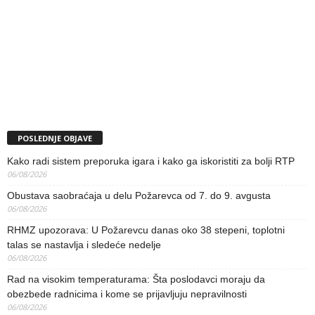
POSLEDNJE OBJAVE
Kako radi sistem preporuka igara i kako ga iskoristiti za bolji RTP
06/08/2026
Obustava saobraćaja u delu Požarevca od 7. do 9. avgusta
06/08/2026
RHMZ upozorava: U Požarevcu danas oko 38 stepeni, toplotni
talas se nastavlja i sledeće nedelje
06/08/2026
Rad na visokim temperaturama: Šta poslodavci moraju da
obezbede radnicima i kome se prijavljuju nepravilnosti
06/08/2026