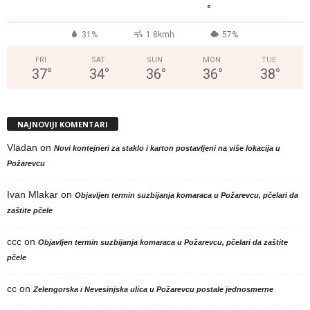
°
31%
1.8kmh
57%
FRI
SAT
SUN
MON
TUE
37
°
34
°
36
°
36
°
38
°
NAJNOVIJI KOMENTARI
Vladan
on
Novi kontejneri za staklo i karton postavljeni na više lokacija u
Požarevcu
Ivan Mlakar
on
Objavljen termin suzbijanja komaraca u Požarevcu, pčelari da
zaštite pčele
ccc
on
Objavljen termin suzbijanja komaraca u Požarevcu, pčelari da zaštite
pčele
cc
on
Zelengorska i Nevesinjska ulica u Požarevcu postale jednosmerne