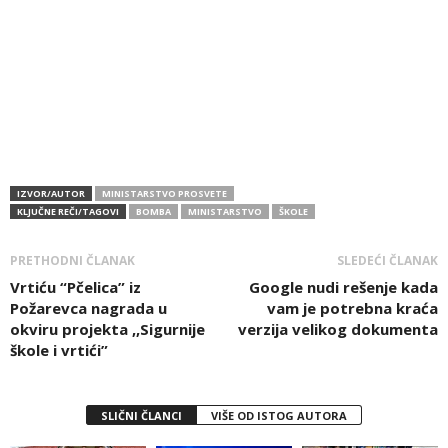
IZVOR/AUTOR
MINISTARSTVO PROSVETE
KLJUČNE REČI/TAGOVI
BOMBA
MINISTARSTVO
ŠKOLE
PRETHODNI ČLANAK
SLEDEĆI ČLANAK
Vrtiću “Pčelica” iz
Google nudi rešenje kada
Požarevca nagrada u
vam je potrebna kraća
okviru projekta ,,Sigurnije
verzija velikog dokumenta
škole i vrtići”
SLIČNI ČLANCI
VIŠE OD ISTOG AUTORA