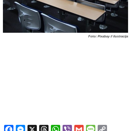
Foto: Pixabay // ilustracija
Facebook
Messenger
X
Threads
WhatsApp
Viber
Gmail
Messag
Copy