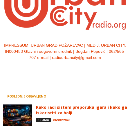
IMPRESSUM:
URBAN GRAD POŽAREVAC | MEDIJ: URBAN CITY,
IN000483 Glavni i odgovorni urednik | Bogdan Popović | 062/565-
707 e-mail | radiourbancity@gmail.com
POSLEDNJE OBJAVLJENO
Kako radi sistem preporuka igara i kako ga
iskoristiti za bolji...
PROMO
06/08/2026