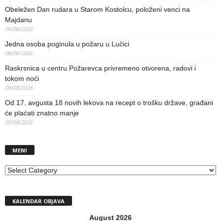
Obeležen Dan rudara u Starom Kostolcu, položeni venci na
Majdanu
06/08/2026
Jedna osoba poginula u požaru u Lučici
06/08/2026
Raskrsnica u centru Požarevca privremeno otvorena, radovi i
tokom noći
06/08/2026
Od 17. avgusta 18 novih lekova na recept o trošku države, građani
će plaćati znatno manje
05/08/2026
MENI
MENI
KALENDAR OBJAVA
August 2026