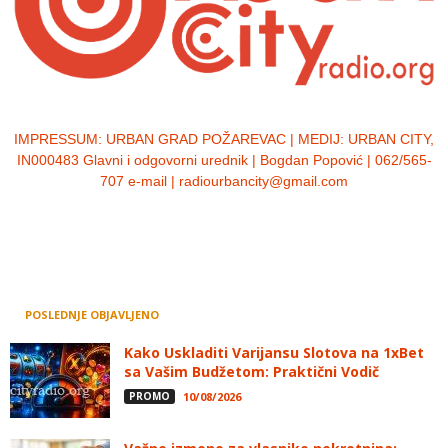
IMPRESSUM:
URBAN GRAD POŽAREVAC | MEDIJ: URBAN CITY,
IN000483 Glavni i odgovorni urednik | Bogdan Popović | 062/565-
707 e-mail | radiourbancity@gmail.com
POSLEDNJE OBJAVLJENO
Kako Uskladiti Varijansu Slotova na 1xBet
sa Vašim Budžetom: Praktični Vodič
PROMO
10/08/2026