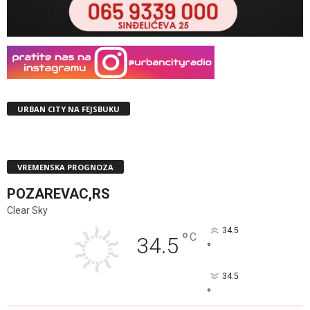
URBAN CITY NA FEJSBUKU
VREMENSKA PROGNOZA
POZAREVAC,RS
Clear Sky
34.5
°
C
34.5
°
34.5
°