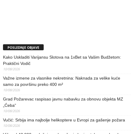
POSLEDNJE OBJAVE
Kako Uskladiti Varijansu Slotova na 1xBet sa Vašim Budžetom:
Praktični Vodič
10/08/2026
Važne izmene za vlasnike nekretnina: Naknada za velike kuće
samo za površinu preko 400 m²
10/08/2026
Grad Požarevac raspisao javnu nabavku za obnovu objekta MZ
„Ćeba“
10/08/2026
Vučić: Srbija ima najbolje helikoptere u Evropi za gašenje požara
10/08/2026