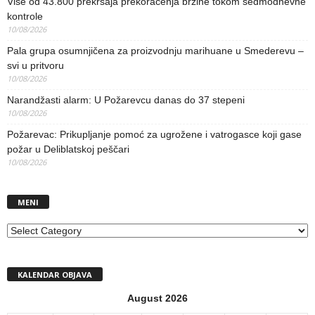
Više od 43.800 prekršaja prekoračenja brzine tokom sedmodnevne
kontrole
10/08/2026
Pala grupa osumnjičena za proizvodnju marihuane u Smederevu –
svi u pritvoru
10/08/2026
Narandžasti alarm: U Požarevcu danas do 37 stepeni
10/08/2026
Požarevac: Prikupljanje pomoć za ugrožene i vatrogasce koji gase
požar u Deliblatskoj peščari
10/08/2026
MENI
MENI
KALENDAR OBJAVA
August 2026