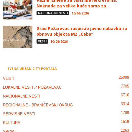
Važne izmene za vlasnike nekretnina:
Naknada za velike kuće samo za...
NACIONALNE VESTI
10/08/2026
Grad Požarevac raspisao javnu nabavku za
obnovu objekta MZ „Ćeba“
VESTI
10/08/2026
SVE SA URBAN CITY PORTALA
25089
VESTI
7705
LOKALNE VESTI // POŽAREVAC
6716
NACIONALNE VESTI
3314
REGIONALNE - BRANIČEVSKI OKRUG
1789
SERVISNE VESTI
1519
KULTURA
1263
SPORT