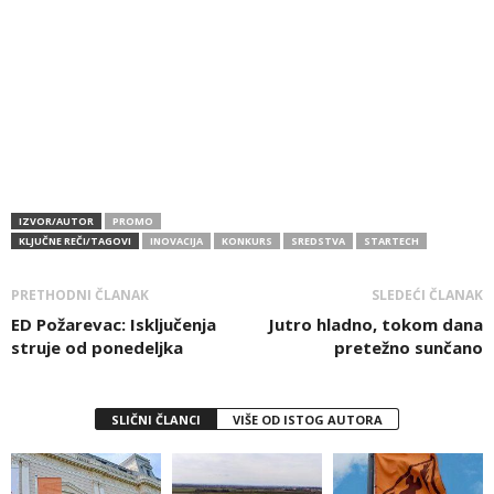
IZVOR/AUTOR
PROMO
KLJUČNE REČI/TAGOVI
INOVACIJA
KONKURS
SREDSTVA
STARTECH
PRETHODNI ČLANAK
SLEDEĆI ČLANAK
ED Požarevac: Isključenja
Jutro hladno, tokom dana
struje od ponedeljka
pretežno sunčano
SLIČNI ČLANCI
VIŠE OD ISTOG AUTORA