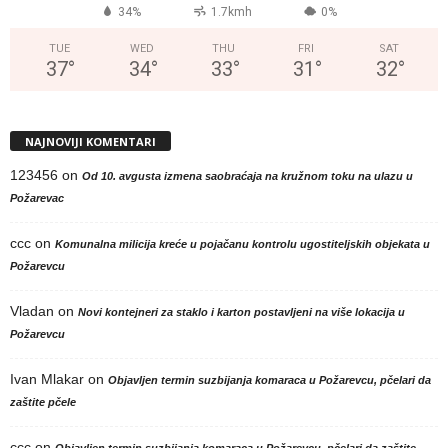
34%
1.7kmh
0%
TUE
WED
THU
FRI
SAT
37
°
34
°
33
°
31
°
32
°
NAJNOVIJI KOMENTARI
123456
on
Od 10. avgusta izmena saobraćaja na kružnom toku na ulazu u
Požarevac
ccc
on
Komunalna milicija kreće u pojačanu kontrolu ugostiteljskih objekata u
Požarevcu
Vladan
on
Novi kontejneri za staklo i karton postavljeni na više lokacija u
Požarevcu
Ivan Mlakar
on
Objavljen termin suzbijanja komaraca u Požarevcu, pčelari da
zaštite pčele
ccc
on