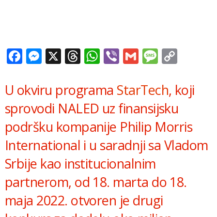
Facebook
Messenger
X
Threads
WhatsApp
Viber
Gmail
Messag
Copy
Link
U okviru programa
StarTech
, koji
sprovodi NALED uz finansijsku
podršku kompanije Philip Morris
International i u saradnji sa Vladom
Srbije kao institucionalnim
partnerom, od 18. marta do 18.
maja 2022. otvoren je drugi