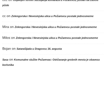
Objavljen termin suzbijanja komaraca u Požarevcu, pčelari da zaštite
pčele
cc
on
Zelengorska i Nevesinjska ulica u Požarevcu postale jednosmerne
Mira
on
Zelengorska i Nevesinjska ulica u Požarevcu postale jednosmerne
Milos
on
Zelengorska i Nevesinjska ulica u Požarevcu postale jednosmerne
Bojan
on
Satarašijada u Dragovcu 16. avgusta
on
Sasa
Komunalne službe Požarevac: Održavanje grobnih mesta je obaveza
korisnika