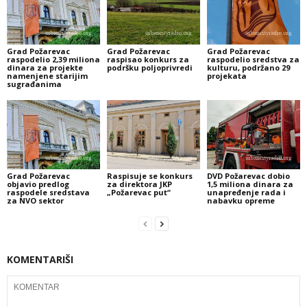
Grad Požarevac
Grad Požarevac
Grad Požarevac
raspodelio 2,39 miliona
raspisao konkurs za
raspodelio sredstva za
dinara za projekte
podršku poljoprivredi
kulturu, podržano 29
namenjene starijim
projekata
sugrađanima
Grad Požarevac
Raspisuje se konkurs
DVD Požarevac dobio
objavio predlog
za direktora JKP
1,5 miliona dinara za
raspodele sredstava
„Požarevac put“
unapređenje rada i
za NVO sektor
nabavku opreme
KOMENTARIŠI