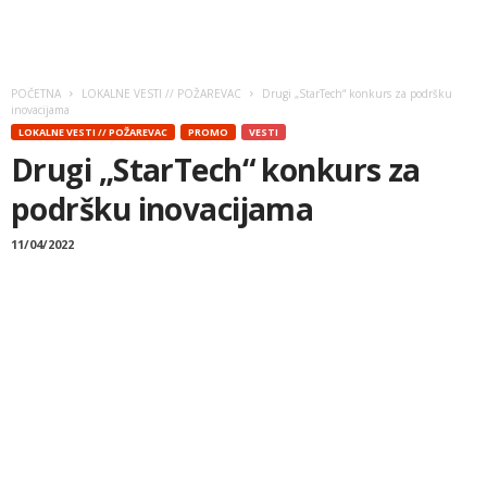
POČETNA
LOKALNE VESTI // POŽAREVAC
Drugi „StarTech“ konkurs za podršku
inovacijama
LOKALNE VESTI // POŽAREVAC
PROMO
VESTI
Drugi „StarTech“ konkurs za
podršku inovacijama
11/04/2022