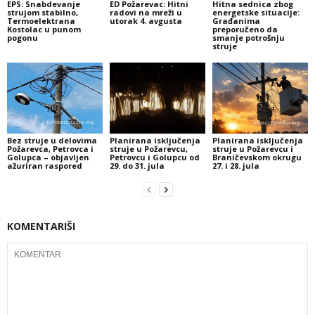
EPS: Snabdevanje
ED Požarevac: Hitni
Hitna sednica zbog
strujom stabilno,
radovi na mreži u
energetske situacije:
Termoelektrana
utorak 4. avgusta
Građanima
Kostolac u punom
preporučeno da
pogonu
smanje potrošnju
struje
Bez struje u delovima
Planirana isključenja
Planirana isključenja
Požarevca, Petrovca i
struje u Požarevcu,
struje u Požarevcu i
Golupca – objavljen
Petrovcu i Golupcu od
Braničevskom okrugu
ažuriran raspored
29. do 31. jula
27. i 28. jula
KOMENTARIŠI