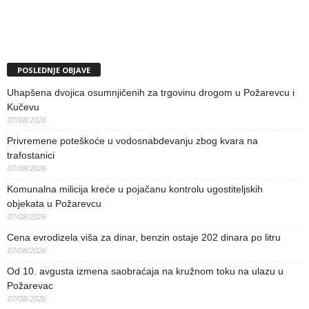
POSLEDNJE OBJAVE
Uhapšena dvojica osumnjičenih za trgovinu drogom u Požarevcu i
Kučevu
07/08/2026
Privremene poteškoće u vodosnabdevanju zbog kvara na
trafostanici
07/08/2026
Komunalna milicija kreće u pojačanu kontrolu ugostiteljskih
objekata u Požarevcu
07/08/2026
Cena evrodizela viša za dinar, benzin ostaje 202 dinara po litru
07/08/2026
Od 10. avgusta izmena saobraćaja na kružnom toku na ulazu u
Požarevac
07/08/2026