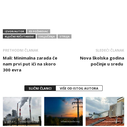
IZVOR/AUTOR
ED POŽAREVAC
KLJUČNE REČI/TAGOVI
ISKLJUČENJA
STRUJA
PRETHODNI ČLANAK
SLEDEĆI ČLANAK
Mali: Minimalna zarada će
Nova školska godina
nam prvi put ići na skoro
počinje u sredu
300 evra
SLIČNI ČLANCI
VIŠE OD ISTOG AUTORA