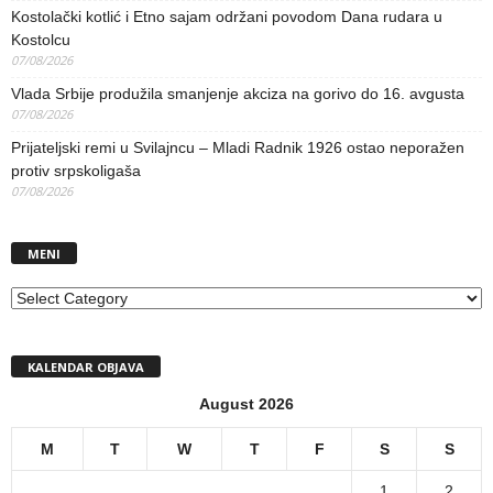
Kostolački kotlić i Etno sajam održani povodom Dana rudara u
Kostolcu
07/08/2026
Vlada Srbije produžila smanjenje akciza na gorivo do 16. avgusta
07/08/2026
Prijateljski remi u Svilajncu – Mladi Radnik 1926 ostao neporažen
protiv srpskoligaša
07/08/2026
MENI
MENI
KALENDAR OBJAVA
August 2026
M
T
W
T
F
S
S
1
2