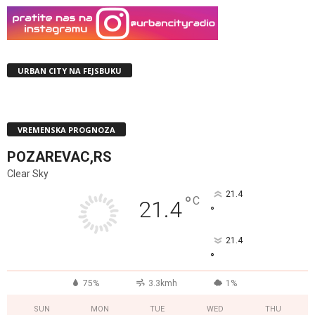
URBAN CITY NA FEJSBUKU
VREMENSKA PROGNOZA
POZAREVAC,RS
Clear Sky
21.4
°
C
21.4
°
21.4
°
75%
3.3kmh
1%
SUN
MON
TUE
WED
THU