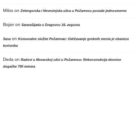
Milos
on
Zelengorska i Nevesinjska ulica u Požarevcu postale jednosmerne
Bojan
on
Satarašijada u Dragovcu 16. avgusta
on
Sasa
Komunalne službe Požarevac: Održavanje grobnih mesta je obaveza
korisnika
Deda
on
Radovi u Moravskoj ulici u Požarevcu: Rekonstrukcija deonice
dugačke 700 metara