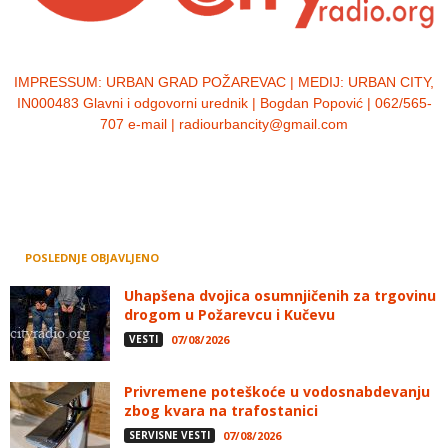
IMPRESSUM:
URBAN GRAD POŽAREVAC | MEDIJ: URBAN CITY,
IN000483 Glavni i odgovorni urednik | Bogdan Popović | 062/565-
707 e-mail | radiourbancity@gmail.com
POSLEDNJE OBJAVLJENO
Uhapšena dvojica osumnjičenih za trgovinu
drogom u Požarevcu i Kučevu
VESTI
07/08/2026
Privremene poteškoće u vodosnabdevanju
zbog kvara na trafostanici
SERVISNE VESTI
07/08/2026