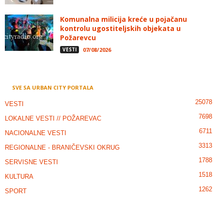
Komunalna milicija kreće u pojačanu
kontrolu ugostiteljskih objekata u
Požarevcu
VESTI
07/08/2026
SVE SA URBAN CITY PORTALA
25078
VESTI
7698
LOKALNE VESTI // POŽAREVAC
6711
NACIONALNE VESTI
3313
REGIONALNE - BRANIČEVSKI OKRUG
1788
SERVISNE VESTI
1518
KULTURA
1262
SPORT