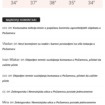
34
°
37
°
38
°
35
°
34
°
NAJNOVIJI KOMENTARI
ccc
on
Komunalna milicija kreće u pojačanu kontrolu ugostiteljskih objekata u
Požarevcu
Vladan
on
Novi kontejneri za staklo i karton postavljeni na više lokacija u
Požarevcu
Ivan Mlakar
on
Objavljen termin suzbijanja komaraca u Požarevcu, pčelari da
zaštite pčele
ccc
on
Objavljen termin suzbijanja komaraca u Požarevcu, pčelari da zaštite
pčele
cc
on
Zelengorska i Nevesinjska ulica u Požarevcu postale jednosmerne
Mira
on
Zelengorska i Nevesinjska ulica u Požarevcu postale jednosmerne