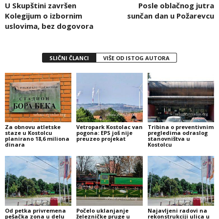
U Skupštini završen
Posle oblačnog jutra
Kolegijum o izbornim
sunčan dan u Požarevcu
uslovima, bez dogovora
SLIČNI ČLANCI
VIŠE OD ISTOG AUTORA
Za obnovu atletske
Vetropark Kostolac van
Tribina o preventivnim
staze u Kostolcu
pogona: EPS još nije
pregledima odraslog
planirano 18,6 miliona
preuzeo projekat
stanovništva u
dinara
Kostolcu
Od petka privremena
Počelo uklanjanje
Najavljeni radovi na
pešačka zona u delu
železničke pruge u
rekonstrukciji ulica u