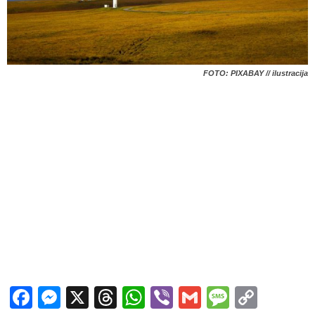
FOTO: PIXABAY // ilustracija
Facebook
Messenger
X
Threads
WhatsApp
Viber
Gmail
Messag
Copy