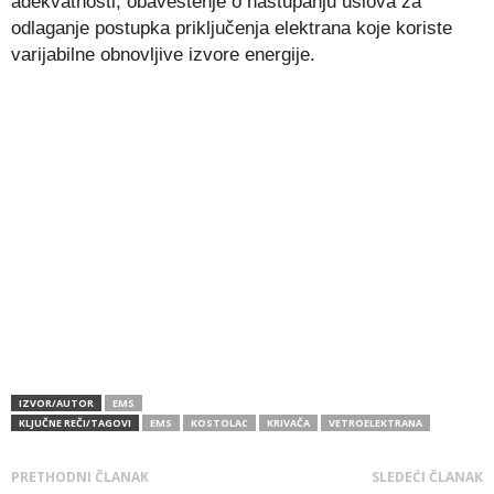
adekvatnosti, obaveštenje o nastupanju uslova za
odlaganje postupka priključenja elektrana koje koriste
varijabilne obnovljive izvore energije.
IZVOR/AUTOR
EMS
KLJUČNE REČI/TAGOVI
EMS
KOSTOLAC
KRIVAČA
VETROELEKTRANA
PRETHODNI ČLANAK
SLEDEĆI ČLANAK