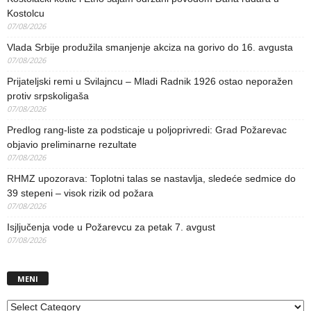
Kostolcu
07/08/2026
Vlada Srbije produžila smanjenje akciza na gorivo do 16. avgusta
07/08/2026
Prijateljski remi u Svilajncu – Mladi Radnik 1926 ostao neporažen
protiv srpskoligaša
07/08/2026
Predlog rang-liste za podsticaje u poljoprivredi: Grad Požarevac
objavio preliminarne rezultate
07/08/2026
RHMZ upozorava: Toplotni talas se nastavlja, sledeće sedmice do
39 stepeni – visok rizik od požara
07/08/2026
Isjljučenja vode u Požarevcu za petak 7. avgust
07/08/2026
MENI
MENI