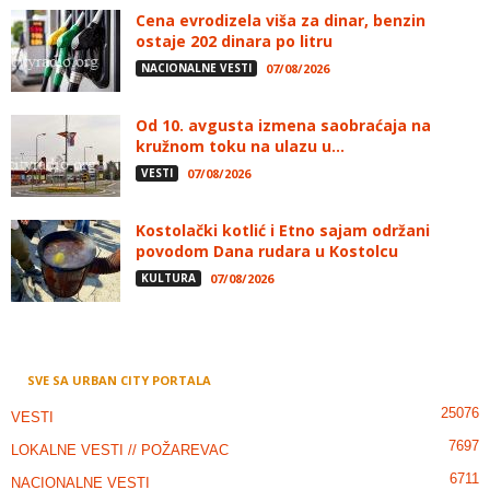
Cena evrodizela viša za dinar, benzin
ostaje 202 dinara po litru
NACIONALNE VESTI
07/08/2026
Od 10. avgusta izmena saobraćaja na
kružnom toku na ulazu u...
VESTI
07/08/2026
Kostolački kotlić i Etno sajam održani
povodom Dana rudara u Kostolcu
KULTURA
07/08/2026
SVE SA URBAN CITY PORTALA
25076
VESTI
7697
LOKALNE VESTI // POŽAREVAC
6711
NACIONALNE VESTI