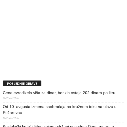
POSLEDNJE OBJAVE
Cena evrodizela viša za dinar, benzin ostaje 202 dinara po litru
07/08/2026
Od 10. avgusta izmena saobraćaja na kružnom toku na ulazu u
Požarevac
07/08/2026
Kostolački kotlić i Etno sajam održani povodom Dana rudara u