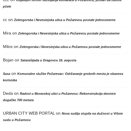
pčele
cc
on
Zelengorska i Nevesinjska ulica u Požarevcu postale jednosmerne
Mira
on
Zelengorska i Nevesinjska ulica u Požarevcu postale jednosmerne
Milos
on
Zelengorska i Nevesinjska ulica u Požarevcu postale jednosmerne
Bojan
on
Satarašijada u Dragovcu 16. avgusta
on
Sasa
Komunalne službe Požarevac: Održavanje grobnih mesta je obaveza
korisnika
Deda
on
Radovi u Moravskoj ulici u Požarevcu: Rekonstrukcija deonice
dugačke 700 metara
URBAN CITY WEB PORTAL
on
Nova sudija stupila na dužnost u Višem
sudu u Požarevcu