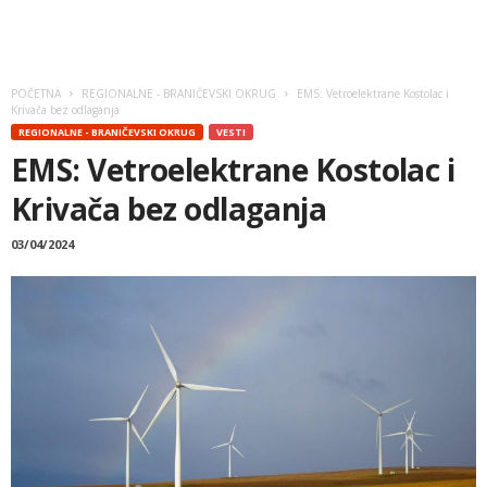
POČETNA
REGIONALNE - BRANIČEVSKI OKRUG
EMS: Vetroelektrane Kostolac i
Krivača bez odlaganja
REGIONALNE - BRANIČEVSKI OKRUG
VESTI
EMS: Vetroelektrane Kostolac i
Krivača bez odlaganja
03/04/2024