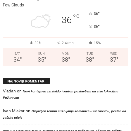
Few Clouds
°
36
°
C
36
°
36
30%
2.4kmh
15%
SAT
SUN
MON
TUE
WED
34
°
35
°
38
°
38
°
37
°
NAJNOVIJI KOMENTARI
Vladan
on
Novi kontejneri za staklo i karton postavljeni na više lokacija u
Požarevcu
Ivan Mlakar
on
Objavljen termin suzbijanja komaraca u Požarevcu, pčelari da
zaštite pčele
ccc
on
Objavljen termin suzbijanja komaraca u Požarevcu, pčelari da zaštite