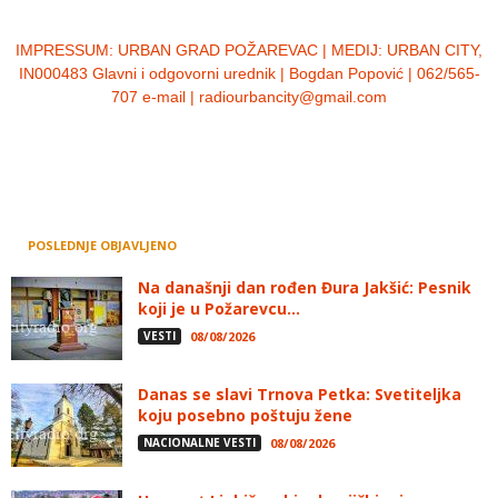
IMPRESSUM:
URBAN GRAD POŽAREVAC | MEDIJ: URBAN CITY,
IN000483 Glavni i odgovorni urednik | Bogdan Popović | 062/565-
707 e-mail | radiourbancity@gmail.com
POSLEDNJE OBJAVLJENO
Na današnji dan rođen Đura Jakšić: Pesnik
koji je u Požarevcu...
VESTI
08/08/2026
Danas se slavi Trnova Petka: Svetiteljka
koju posebno poštuju žene
NACIONALNE VESTI
08/08/2026