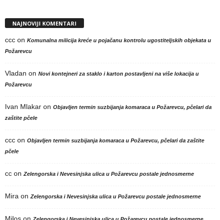
NAJNOVIJI KOMENTARI
ccc
on
Komunalna milicija kreće u pojačanu kontrolu ugostiteljskih objekata u
Požarevcu
Vladan
on
Novi kontejneri za staklo i karton postavljeni na više lokacija u
Požarevcu
Ivan Mlakar
on
Objavljen termin suzbijanja komaraca u Požarevcu, pčelari da
zaštite pčele
ccc
on
Objavljen termin suzbijanja komaraca u Požarevcu, pčelari da zaštite
pčele
cc
on
Zelengorska i Nevesinjska ulica u Požarevcu postale jednosmerne
Mira
on
Zelengorska i Nevesinjska ulica u Požarevcu postale jednosmerne
Milos
on
Zelengorska i Nevesinjska ulica u Požarevcu postale jednosmerne