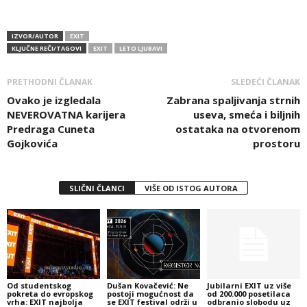
IZVOR/AUTOR
EXIT
KLJUČNE REČI/TAGOVI
EXIT
LETO LJUBAVI
PRETHODNI ČLANAK
SLEDEĆI ČLANAK
Ovako je izgledala
Zabrana spaljivanja strnih
NEVEROVATNA karijera
useva, smeća i biljnih
Predraga Cuneta
ostataka na otvorenom
Gojkovića
prostoru
SLIČNI ČLANCI
VIŠE OD ISTOG AUTORA
Od studentskog
Dušan Kovačević: Ne
Jubilarni EXIT uz više
pokreta do evropskog
postoji mogućnost da
od 200.000 posetilaca
vrha: EXIT najbolja
se EXIT festival održi u
odbranio slobodu uz