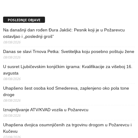
POSLEDNJE OBJAVE
Na današnji dan rođen Đura Jakšić: Pesnik koji je u Požarevcu
ostavljao i „poslednji groš“
08/08/2026
Danas se slavi Trnova Petka: Svetiteljka koju posebno poštuju žene
08/08/2026
U susret Ljubičevskim konjičkim igrama: Kvalifikacije za višeboj 16.
avgusta
08/08/2026
Uhapšeno šest osoba kod Smedereva, zaplenjeno oko pola tone
droge
08/08/2026
Iznajmljivanje ATV/KVAD vozila u Požarevcu
08/08/2026
Uhapšena dvojica osumnjičenih za trgovinu drogom u Požarevcu i
Kučevu
07/08/2026