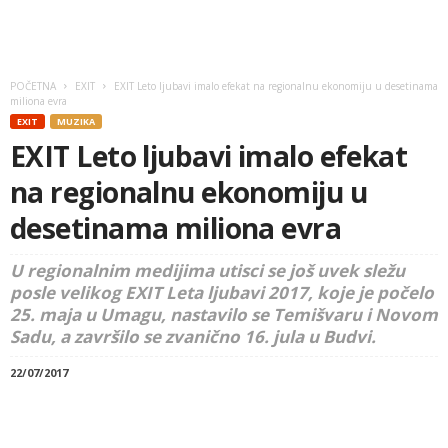
POČETNA
EXIT
EXIT Leto ljubavi imalo efekat na regionalnu ekonomiju u desetinama
miliona evra
EXIT
MUZIKA
EXIT Leto ljubavi imalo efekat
na regionalnu ekonomiju u
desetinama miliona evra
U regionalnim medijima utisci se još uvek sležu
posle velikog EXIT Leta ljubavi 2017, koje je počelo
25. maja u Umagu, nastavilo se Temišvaru i Novom
Sadu, a završilo se zvanično 16. jula u Budvi.
22/07/2017