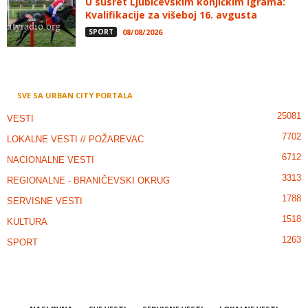
U susret Ljubičevskim konjičkim igrama:
Kvalifikacije za višeboj 16. avgusta
SPORT
08/08/2026
SVE SA URBAN CITY PORTALA
25081
VESTI
7702
LOKALNE VESTI // POŽAREVAC
6712
NACIONALNE VESTI
3313
REGIONALNE - BRANIČEVSKI OKRUG
1788
SERVISNE VESTI
1518
KULTURA
1263
SPORT