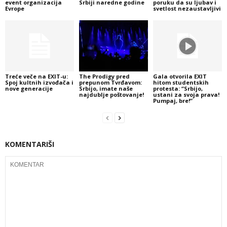
event organizacija
Srbiji naredne godine
poruku da su ljubav i
Evrope
svetlost nezaustavljivi
Treće veče na EXIT-u:
The Prodigy pred
Gala otvorila EXIT
Spoj kultnih izvođača i
prepunom Tvrđavom:
hitom studentskih
nove generacije
Srbijo, imate naše
protesta: “Srbijo,
najdublje poštovanje!
ustani za svoja prava!
Pumpaj, bre!”
KOMENTARIŠI