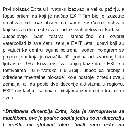
Prvi dolazak Exita u Hrvatsku izazvao je veliku pažnju, a
topao prijem na koji je naišao EXIT Tim bio je izuzetno
emotivan od prve objave do same završnice festivala
koji su zajedno realizovali ljudi iz svih delova nekadašnje
Jugoslavije. Sam festival simbolično su otvorili
vaterpolisti iz sve četiri zemlje EXIT Leta ljubavi koji su
plivajući ka centru lagune pokrenuli vodeni hologram sa
projekcijom koja je označila 50. godina od izvornog Leta
ljubavi iz 1967. Kovačević za Tanjug kaže da je EXIT sa
festivalima i u Hrvatskoj i u Srbiji, uspeo da probije i
određene “mentalne blokade” koje postoje između dvaju
zemalja, ali da posle dve decenije aktivizma u regionu,
EXIT nastavlja i sa novim misijama usmerenim ka celom
svetu.
“Društvena dimenzija Exita, koja je ravnopravna sa
muzičkom, ove je godine dobila jednu novu dimenziju
i prešla na globalni nivo. Imali smo neke od