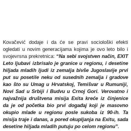
Kovačević dodaje i da će se pravi sociološki efekti
ogledati u novim generacijama kojima je ovo leto bilo i
svojevrsna prekretnica:
“Na sebi svojstven način, EXIT
Leto ljubavi izbrisalo je granice u regionu, i desetine
hiljada mladih ljudi iz zemalja bivše Jugoslavije prvi
put su posetile neku od susednih zemalja i gradove
kao što su Umag u Hrvatskoj, Temišvar u Rumuniji,
Novi Sad u Srbiji i Budvu u Crnoj Gori. Verovatno i
najvažnija društvena misija Exita kreće iz činjenice
da je od početka bio prvi događaj koji je masovno
okupio mlade u regionu posle sukoba iz 90-ih. Ta
misija traje i danas, a pored okupljanja na Exitu, sada
desetine hiljada mladih putuju po celom regionu”.