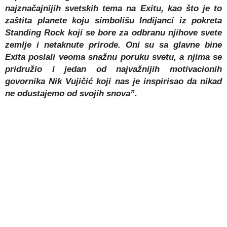
najznačajnijih svetskih tema na Exitu, kao što je to
zaštita planete koju simbolišu Indijanci iz pokreta
Standing Rock koji se bore za odbranu njihove svete
zemlje i netaknute prirode. Oni su sa glavne bine
Exita poslali veoma snažnu poruku svetu, a njima se
pridružio i jedan od najvažnijih motivacionih
govornika Nik Vujičić koji nas je inspirisao da nikad
ne odustajemo od svojih snova”.