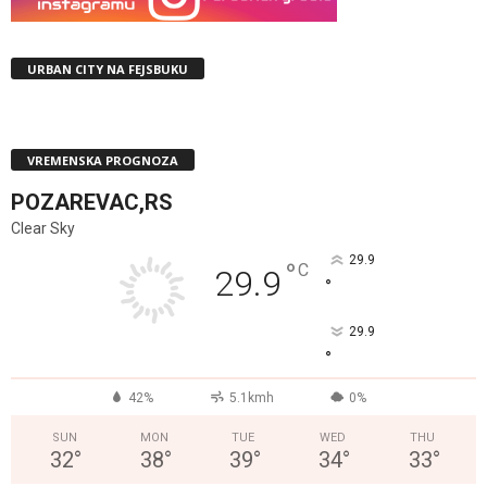
URBAN CITY NA FEJSBUKU
VREMENSKA PROGNOZA
POZAREVAC,RS
Clear Sky
29.9
°
C
29.9
°
29.9
°
42%
5.1kmh
0%
SUN
MON
TUE
WED
THU
32
°
38
°
39
°
34
°
33
°