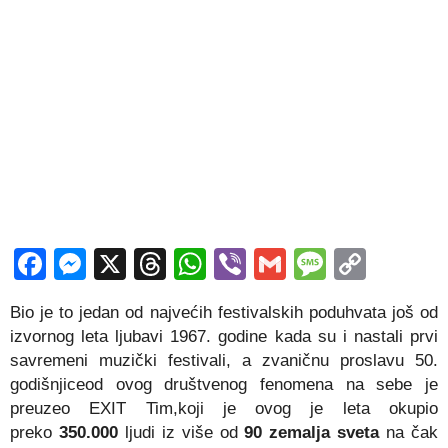
Facebook
Messenger
X
Threads
WhatsApp
Viber
Gmail
Messag
Copy
Link
Bio je to jedan od najvećih festivalskih poduhvata još od
izvornog leta ljubavi 1967. godine kada su i nastali prvi
savremeni muzički festivali, a zvaničnu proslavu 50.
godišnjiceod ovog društvenog fenomena na sebe je
preuzeo EXIT Tim,koji je ovog je leta okupio
preko
350.000
ljudi iz više od
90 zemalja sveta
na čak