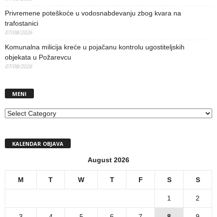
Privremene poteškoće u vodosnabdevanju zbog kvara na
trafostanici
07/08/2026
Komunalna milicija kreće u pojačanu kontrolu ugostiteljskih
objekata u Požarevcu
07/08/2026
MENI
MENI
KALENDAR OBJAVA
August 2026
M
T
W
T
F
S
S
1
2
3
4
5
6
7
8
9