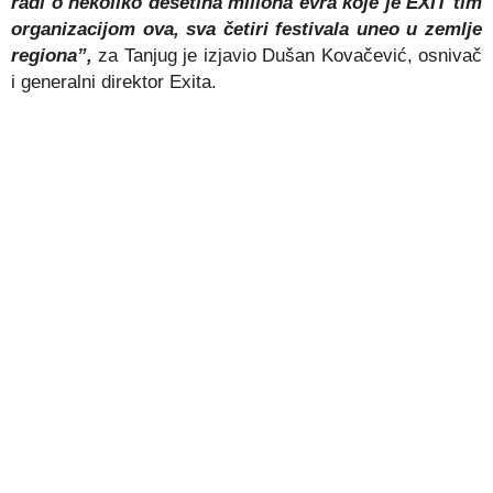
radi o nekoliko desetina miliona evra koje je EXIT tim
organizacijom ova, sva četiri festivala uneo u zemlje
regiona”,
za Tanjug je izjavio Dušan Kovačević, osnivač
i generalni direktor Exita.