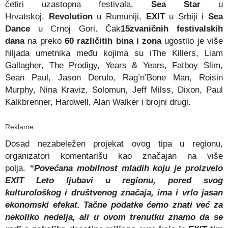
četiri uzastopna festivala,
Sea Star
u
Hrvatskoj,
Revolution
u Rumuniji,
EXIT
u Srbiji i
Sea
Dance
u Crnoj Gori. Čak
15zvaničnih festivalskih
dana
na preko
60 različitih bina i zona
ugostilo je više
hiljada umetnika među kojima su iThe Killers, Liam
Gallagher, The Prodigy, Years & Years, Fatboy Slim,
Sean Paul, Jason Derulo, Rag’n’Bone Man, Roisin
Murphy, Nina Kraviz, Solomun, Jeff Milss, Dixon, Paul
Kalkbrenner, Hardwell, Alan Walker i brojni drugi.
Reklame
Dosad nezabeležen projekat ovog tipa u regionu,
organizatori komentarišu kao značajan na više
polja.
“Povećana mobilnost mladih koju je proizvelo
EXIT Leto ljubavi u regionu, pored svog
kulturološkog i društvenog značaja, ima i vrlo jasan
ekonomski efekat. Tačne podatke ćemo znati već za
nekoliko nedelja, ali u ovom trenutku znamo da se