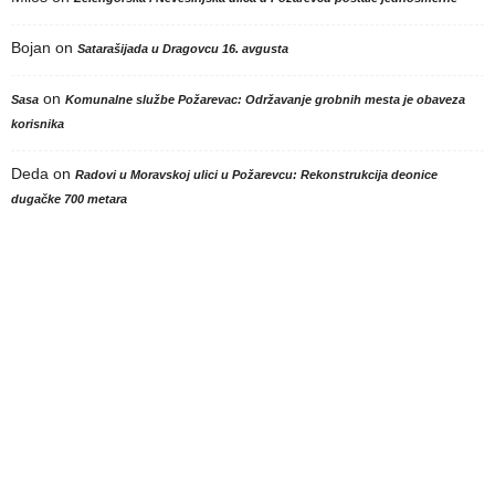
Bojan
on
Satarašijada u Dragovcu 16. avgusta
on
Sasa
Komunalne službe Požarevac: Održavanje grobnih mesta je obaveza
korisnika
Deda
on
Radovi u Moravskoj ulici u Požarevcu: Rekonstrukcija deonice
dugačke 700 metara