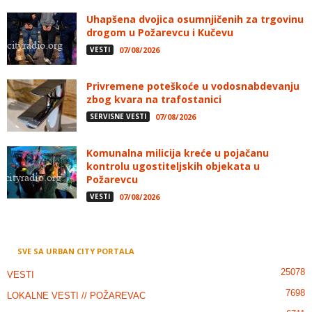
Uhapšena dvojica osumnjičenih za trgovinu
drogom u Požarevcu i Kučevu
VESTI
07/08/2026
Privremene poteškoće u vodosnabdevanju
zbog kvara na trafostanici
SERVISNE VESTI
07/08/2026
Komunalna milicija kreće u pojačanu
kontrolu ugostiteljskih objekata u
Požarevcu
VESTI
07/08/2026
SVE SA URBAN CITY PORTALA
25078
VESTI
7698
LOKALNE VESTI // POŽAREVAC