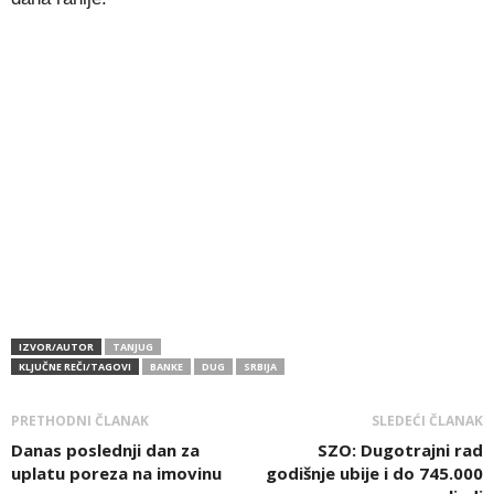
IZVOR/AUTOR
TANJUG
KLJUČNE REČI/TAGOVI
BANKE
DUG
SRBIJA
PRETHODNI ČLANAK
SLEDEĆI ČLANAK
Danas poslednji dan za
SZO: Dugotrajni rad
uplatu poreza na imovinu
godišnje ubije i do 745.000