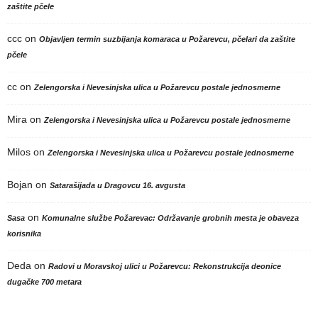
zaštite pčele
ccc
on
Objavljen termin suzbijanja komaraca u Požarevcu, pčelari da zaštite
pčele
cc
on
Zelengorska i Nevesinjska ulica u Požarevcu postale jednosmerne
Mira
on
Zelengorska i Nevesinjska ulica u Požarevcu postale jednosmerne
Milos
on
Zelengorska i Nevesinjska ulica u Požarevcu postale jednosmerne
Bojan
on
Satarašijada u Dragovcu 16. avgusta
on
Sasa
Komunalne službe Požarevac: Održavanje grobnih mesta je obaveza
korisnika
Deda
on
Radovi u Moravskoj ulici u Požarevcu: Rekonstrukcija deonice
dugačke 700 metara