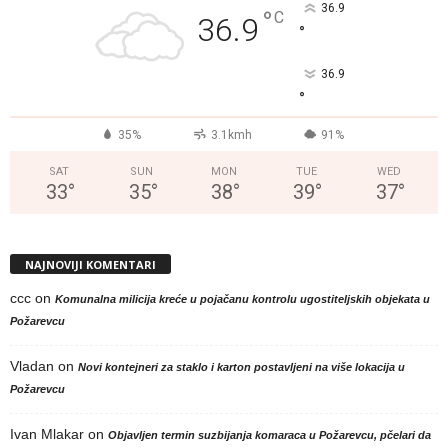
36.9
°
C
36.9
°
36.9
°
35%
3.1kmh
91%
SAT
SUN
MON
TUE
WED
33
°
35
°
38
°
39
°
37
°
NAJNOVIJI KOMENTARI
ccc
on
Komunalna milicija kreće u pojačanu kontrolu ugostiteljskih objekata u
Požarevcu
Vladan
on
Novi kontejneri za staklo i karton postavljeni na više lokacija u
Požarevcu
Ivan Mlakar
on
Objavljen termin suzbijanja komaraca u Požarevcu, pčelari da