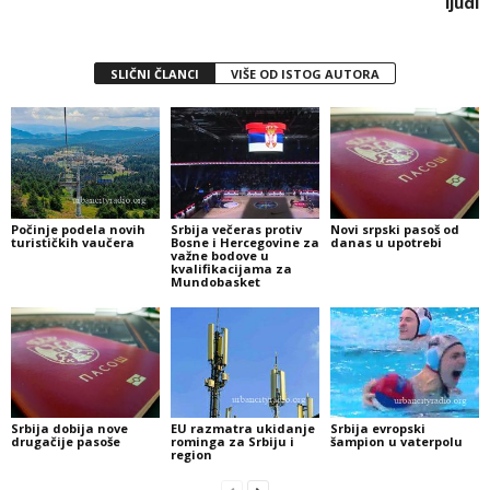
ljudi
SLIČNI ČLANCI
VIŠE OD ISTOG AUTORA
Počinje podela novih
Srbija večeras protiv
Novi srpski pasoš od
turističkih vaučera
Bosne i Hercegovine za
danas u upotrebi
važne bodove u
kvalifikacijama za
Mundobasket
Srbija dobija nove
EU razmatra ukidanje
Srbija evropski
drugačije pasoše
rominga za Srbiju i
šampion u vaterpolu
region