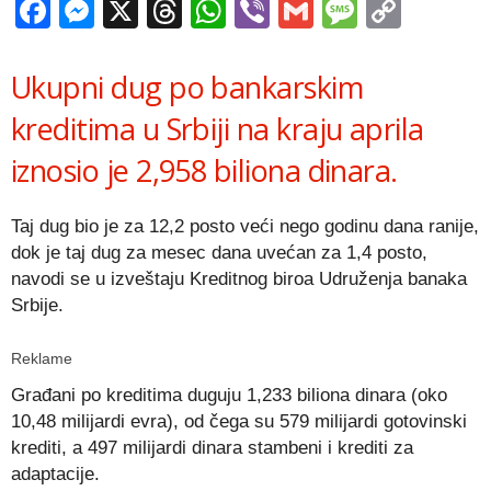
Facebook
Messenger
X
Threads
WhatsApp
Viber
Gmail
Messag
Copy
Link
Ukupni dug po bankarskim
kreditima u Srbiji na kraju aprila
iznosio je 2,958 biliona dinara.
Taj dug bio je za 12,2 posto veći nego godinu dana ranije,
dok je taj dug za mesec dana uvećan za 1,4 posto,
navodi se u izveštaju Kreditnog biroa Udruženja banaka
Srbije.
Reklame
Građani po kreditima duguju 1,233 biliona dinara (oko
10,48 milijardi evra), od čega su 579 milijardi gotovinski
krediti, a 497 milijardi dinara stambeni i krediti za
adaptacije.