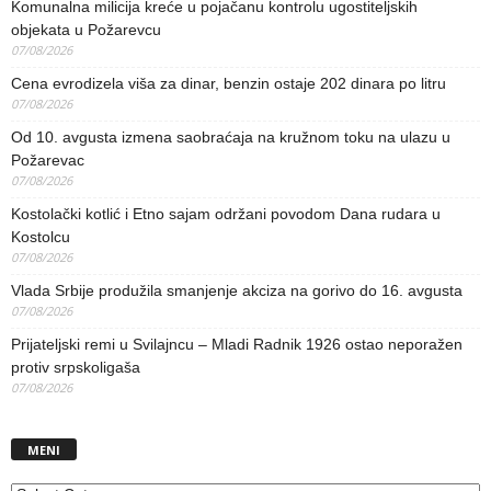
Komunalna milicija kreće u pojačanu kontrolu ugostiteljskih
objekata u Požarevcu
07/08/2026
Cena evrodizela viša za dinar, benzin ostaje 202 dinara po litru
07/08/2026
Od 10. avgusta izmena saobraćaja na kružnom toku na ulazu u
Požarevac
07/08/2026
Kostolački kotlić i Etno sajam održani povodom Dana rudara u
Kostolcu
07/08/2026
Vlada Srbije produžila smanjenje akciza na gorivo do 16. avgusta
07/08/2026
Prijateljski remi u Svilajncu – Mladi Radnik 1926 ostao neporažen
protiv srpskoligaša
07/08/2026
MENI