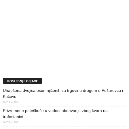
POSLEDNJE OBJAVE
Uhapšena dvojica osumnjičenih za trgovinu drogom u Požarevcu i
Kučevu
07/08/2026
Privremene poteškoće u vodosnabdevanju zbog kvara na
trafostanici
07/08/2026