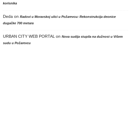
korisnika
Deda
on
Radovi u Moravskoj ulici u Požarevcu: Rekonstrukcija deonice
dugačke 700 metara
URBAN CITY WEB PORTAL
on
Nova sudija stupila na dužnost u Višem
sudu u Požarevcu