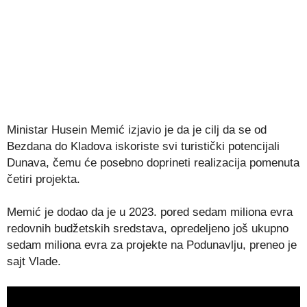
Ministar Husein Memić izjavio je da je cilj da se od
Bezdana do Kladova iskoriste svi turistički potencijali
Dunava, čemu će posebno doprineti realizacija pomenuta
četiri projekta.
Memić je dodao da je u 2023. pored sedam miliona evra
redovnih budžetskih sredstava, opredeljeno još ukupno
sedam miliona evra za projekte na Podunavlju, preneo je
sajt Vlade.