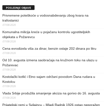
POSLEDNJE OBJAVE
Privremene poteškoće u vodosnabdevanju zbog kvara na
trafostanici
07/08/2026
Komunalna milicija kreće u pojačanu kontrolu ugostiteljskih
objekata u Požarevcu
07/08/2026
Cena evrodizela viša za dinar, benzin ostaje 202 dinara po litru
07/08/2026
Od 10. avgusta izmena saobraćaja na kružnom toku na ulazu u
Požarevac
07/08/2026
Kostolački kotlić i Etno sajam održani povodom Dana rudara u
Kostolcu
07/08/2026
Vlada Srbije produžila smanjenje akciza na gorivo do 16. avgusta
07/08/2026
Prijateljski remi u Svilajncu – Mladi Radnik 1926 ostao neporažen