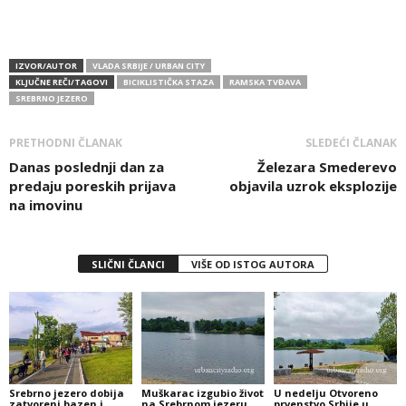
IZVOR/AUTOR
VLADA SRBIJE / URBAN CITY
KLJUČNE REČI/TAGOVI
BICIKLISTIČKA STAZA
RAMSKA TVĐAVA
SREBRNO JEZERO
PRETHODNI ČLANAK
SLEDEĆI ČLANAK
Danas poslednji dan za
Železara Smederevo
predaju poreskih prijava
objavila uzrok eksplozije
na imovinu
SLIČNI ČLANCI
VIŠE OD ISTOG AUTORA
Srebrno jezero dobija
Muškarac izgubio život
U nedelju Otvoreno
zatvoreni bazen i
na Srebrnom jezeru
prvenstvo Srbije u