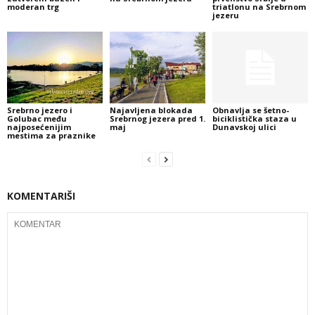
moderan trg
triatlonu na Srebrnom
jezeru
Srebrno jezero i
Najavljena blokada
Obnavlja se šetno-
Golubac među
Srebrnog jezera pred 1.
biciklistička staza u
najposećenijim
maj
Dunavskoj ulici
mestima za praznike
KOMENTARIŠI