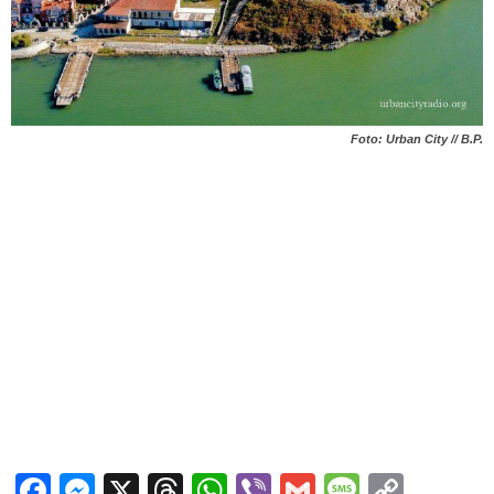
Foto: Urban City // B.P.
Facebook
Messenger
X
Threads
WhatsApp
Viber
Gmail
Messag
Copy