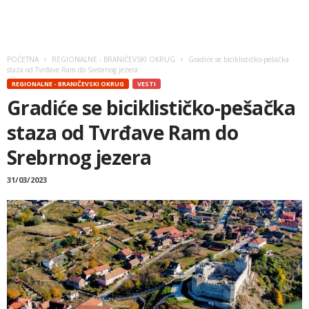
POČETNA
REGIONALNE - BRANIČEVSKI OKRUG
Gradiće se biciklističko-pešačka
staza od Tvrđave Ram do Srebrnog jezera
REGIONALNE - BRANIČEVSKI OKRUG
VESTI
Gradiće se biciklističko-pešačka
staza od Tvrđave Ram do
Srebrnog jezera
31/03/2023