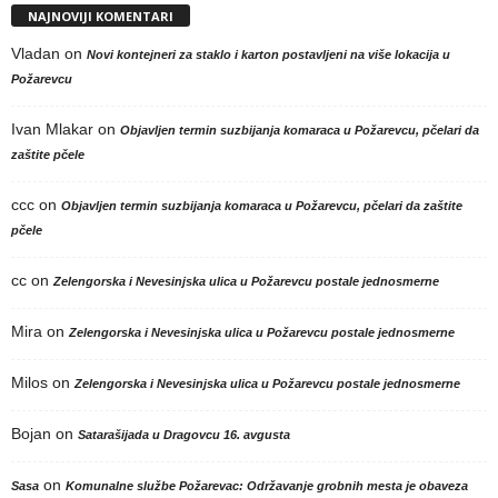
NAJNOVIJI KOMENTARI
Vladan
on
Novi kontejneri za staklo i karton postavljeni na više lokacija u
Požarevcu
Ivan Mlakar
on
Objavljen termin suzbijanja komaraca u Požarevcu, pčelari da
zaštite pčele
ccc
on
Objavljen termin suzbijanja komaraca u Požarevcu, pčelari da zaštite
pčele
cc
on
Zelengorska i Nevesinjska ulica u Požarevcu postale jednosmerne
Mira
on
Zelengorska i Nevesinjska ulica u Požarevcu postale jednosmerne
Milos
on
Zelengorska i Nevesinjska ulica u Požarevcu postale jednosmerne
Bojan
on
Satarašijada u Dragovcu 16. avgusta
on
Sasa
Komunalne službe Požarevac: Održavanje grobnih mesta je obaveza