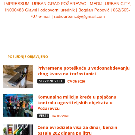
IMPRESSUM:
URBAN GRAD POŽAREVAC | MEDIJ: URBAN CITY,
IN000483 Glavni i odgovorni urednik | Bogdan Popović | 062/565-
707 e-mail | radiourbancity@gmail.com
POSLEDNJE OBJAVLJENO
Privremene poteškoće u vodosnabdevanju
zbog kvara na trafostanici
SERVISNE VESTI
07/08/2026
Komunalna milicija kreće u pojačanu
kontrolu ugostiteljskih objekata u
Požarevcu
VESTI
07/08/2026
Cena evrodizela viša za dinar, benzin
ostaje 202 dinara po litru