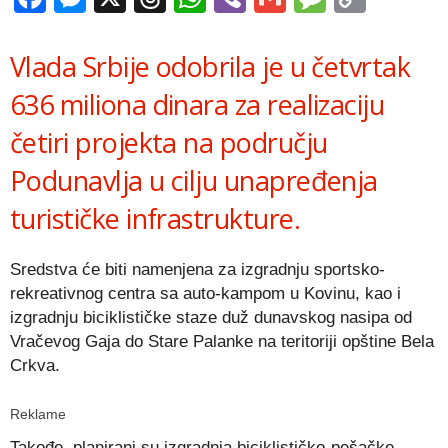
Link
Vlada Srbije odobrila je u četvrtak
636 miliona dinara za realizaciju
četiri projekta na području
Podunavlja u cilju unapređenja
turističke infrastrukture.
Sredstva će biti namenjena za izgradnju sportsko-
rekreativnog centra sa auto-kampom u Kovinu, kao i
izgradnju biciklističke staze duž dunavskog nasipa od
Vračevog Gaja do Stare Palanke na teritoriji opštine Bela
Crkva.
Reklame
Takođe, planirani su izgradnja biciklističko-pešačke