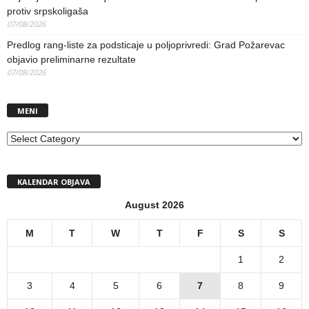
protiv srpskoligaša
07/08/2026
Predlog rang-liste za podsticaje u poljoprivredi: Grad Požarevac
objavio preliminarne rezultate
07/08/2026
MENI
MENI
KALENDAR OBJAVA
August 2026
M
T
W
T
F
S
S
1
2
3
4
5
6
7
8
9