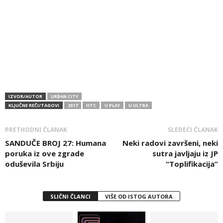
IZVOR/AUTOR
URBAN CITY
KLJUČNE REČI/TAGOVI
2017
HTC
U PLAY
U ULTRA
PRETHODNI ČLANAK
SLEDEĆI ČLANAK
SANDUČE BROJ 27: Humana
Neki radovi završeni, neki
poruka iz ove zgrade
sutra javljaju iz JP
oduševila Srbiju
“Toplifikacija”
SLIČNI ČLANCI
VIŠE OD ISTOG AUTORA