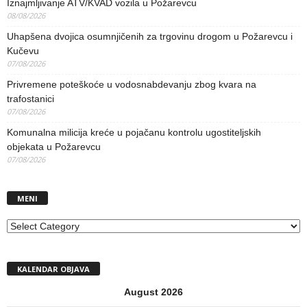
Iznajmljivanje ATV/KVAD vozila u Požarevcu
08/08/2026
Uhapšena dvojica osumnjičenih za trgovinu drogom u Požarevcu i
Kučevu
07/08/2026
Privremene poteškoće u vodosnabdevanju zbog kvara na
trafostanici
07/08/2026
Komunalna milicija kreće u pojačanu kontrolu ugostiteljskih
objekata u Požarevcu
07/08/2026
MENI
MENI
KALENDAR OBJAVA
August 2026