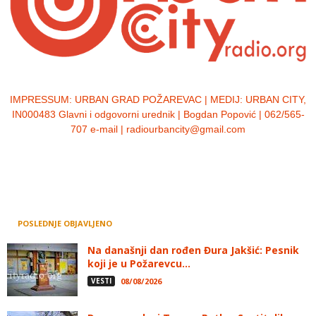
IMPRESSUM:
URBAN GRAD POŽAREVAC | MEDIJ: URBAN CITY,
IN000483 Glavni i odgovorni urednik | Bogdan Popović | 062/565-
707 e-mail | radiourbancity@gmail.com
POSLEDNJE OBJAVLJENO
Na današnji dan rođen Đura Jakšić: Pesnik
koji je u Požarevcu...
VESTI
08/08/2026