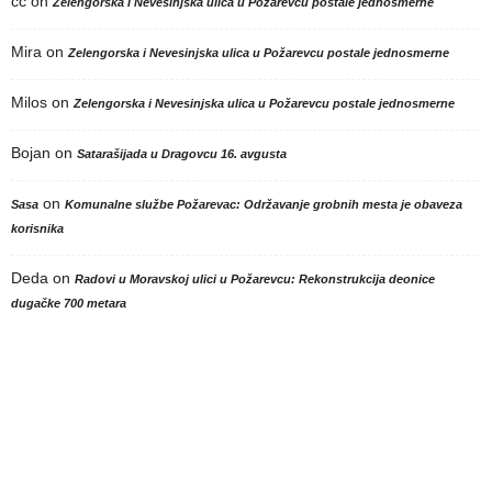
cc
on
Zelengorska i Nevesinjska ulica u Požarevcu postale jednosmerne
Mira
on
Zelengorska i Nevesinjska ulica u Požarevcu postale jednosmerne
Milos
on
Zelengorska i Nevesinjska ulica u Požarevcu postale jednosmerne
Bojan
on
Satarašijada u Dragovcu 16. avgusta
on
Sasa
Komunalne službe Požarevac: Održavanje grobnih mesta je obaveza
korisnika
Deda
on
Radovi u Moravskoj ulici u Požarevcu: Rekonstrukcija deonice
dugačke 700 metara