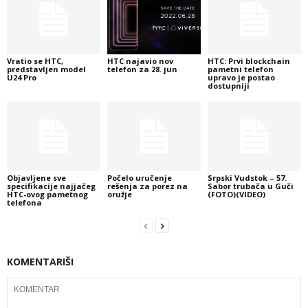
Vratio se HTC,
HTC najavio nov
HTC: Prvi blockchain
predstavljen model
telefon za 28. jun
pametni telefon
U24 Pro
upravo je postao
dostupniji
Objavljene sve
Počelo uručenje
Srpski Vudstok – 57.
specifikacije najjačeg
rešenja za porez na
Sabor trubača u Guči
HTC-ovog pametnog
oružje
(FOTO)(VIDEO)
telefona
KOMENTARIŠI