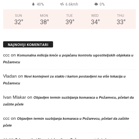
40%
6.6kmh
0%
SUN
MON
TUE
WED
THU
32
°
38
°
39
°
34
°
33
°
NAJNOVIJI KOMENTARI
ccc
on
Komunalna milicija kreće u pojačanu kontrolu ugostiteljskih objekata u
Požarevcu
Vladan
on
Novi kontejneri za staklo i karton postavljeni na više lokacija u
Požarevcu
Ivan Mlakar
on
Objavljen termin suzbijanja komaraca u Požarevcu, pčelari da
zaštite pčele
ccc
on
Objavljen termin suzbijanja komaraca u Požarevcu, pčelari da zaštite
pčele