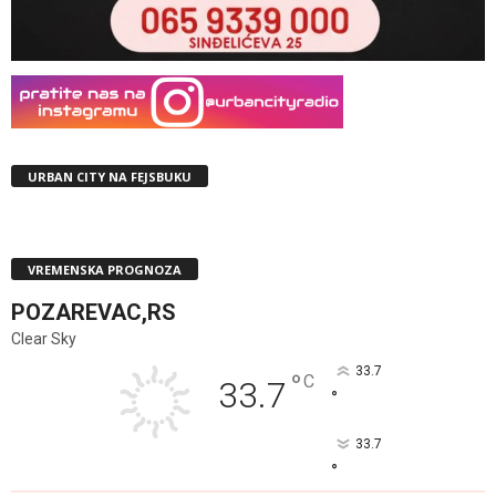
URBAN CITY NA FEJSBUKU
VREMENSKA PROGNOZA
POZAREVAC,RS
Clear Sky
33.7
°
C
33.7
°
33.7
°