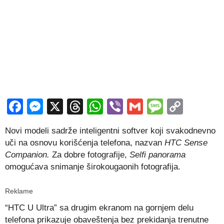
Facebook
Messenger
X
Threads
WhatsApp
Viber
Gmail
Messag
Copy
Link
Novi modeli sadrže inteligentni softver koji svakodnevno
uči na osnovu korišćenja telefona, nazvan
HTC Sense
Companion.
Za dobre fotografije,
Selfi panorama
omogućava snimanje širokougaonih fotografija.
Reklame
“HTC U Ultra” sa drugim ekranom na gornjem delu
telefona prikazuje obaveštenja bez prekidanja trenutne