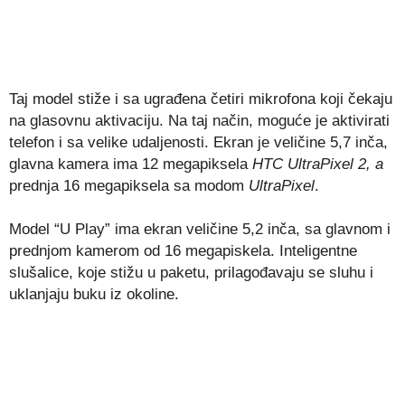
Taj model stiže i sa ugrađena četiri mikrofona koji čekaju
na glasovnu aktivaciju. Na taj način, moguće je aktivirati
telefon i sa velike udaljenosti. Ekran je veličine 5,7 inča,
glavna kamera ima 12 megapiksela
HTC UltraPixel 2, a
prednja 16 megapiksela sa modom
UltraPixel
.
Model “U Play” ima ekran veličine 5,2 inča, sa glavnom i
prednjom kamerom od 16 megapiskela. Inteligentne
slušalice, koje stižu u paketu, prilagođavaju se sluhu i
uklanjaju buku iz okoline.