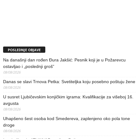
POSLEDNJE OBJAVE
Na današnji dan rođen Đura Jakšić: Pesnik koji je u Požarevcu
ostavljao i „poslednji groš“
08/08/2026
Danas se slavi Trnova Petka: Svetiteljka koju posebno poštuju žene
08/08/2026
U susret Ljubičevskim konjičkim igrama: Kvalifikacije za višeboj 16.
avgusta
08/08/2026
Uhapšeno šest osoba kod Smedereva, zaplenjeno oko pola tone
droge
08/08/2026