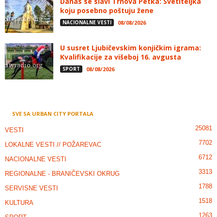
Danas se slavi Trnova Petka: Svetiteljka
koju posebno poštuju žene
NACIONALNE VESTI
08/08/2026
U susret Ljubičevskim konjičkim igrama:
Kvalifikacije za višeboj 16. avgusta
SPORT
08/08/2026
SVE SA URBAN CITY PORTALA
25081
VESTI
7702
LOKALNE VESTI // POŽAREVAC
6712
NACIONALNE VESTI
3313
REGIONALNE - BRANIČEVSKI OKRUG
1788
SERVISNE VESTI
1518
KULTURA
1263