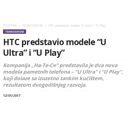
POČETNA
TEHNODROM
HTC predstavio modele “U Ultra” i “U Play”
TEHNODROM
HTC predstavio modele “U
Ultra” i “U Play”
Kompanija „Ha-Te-Ce“ predstavila je dva nova
modela pametnih telefona – "U Ultra" i "U Play",
koji dolaze sa izuzetno tankim kućištem,
rezultatom dvogodišnjeg razvoja.
12/01/2017