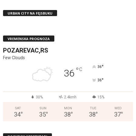
URBAN CITY NA FEJSBUKU
VREMENSKA PROGNOZA
POZAREVAC,RS
Few Clouds
°
36
°
C
36
°
36
30%
2.4kmh
15%
SAT
SUN
MON
TUE
WED
34
°
35
°
38
°
38
°
37
°