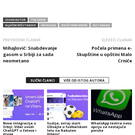
IZVOR/AUTOR
THE VERGE
KLJUČNE REČI/TAGOVI
APLIKACIJA
DRUŠTVENE MREŽE
INSTAGRAM
PRETHODNI ČLANAK
SLEDEĆI ČLANAK
Mihajlović: Snabdevanje
Počela primena e-
gasom u Srbiji za sada
Skupštine u opštini Malo
neometano
Crniće
SLIČNI ČLANCI
VIŠE OD ISTOG AUTORA
Nova integracija u
Sudija, sviraj start:
WhatsApp testira novu
Srbiji: Viber uvodi
Uživajte u fudbalskom
opciju za nestajuće
ChatGPT u četove i
letu na Rakuten
poruke
grupe
Viberu!