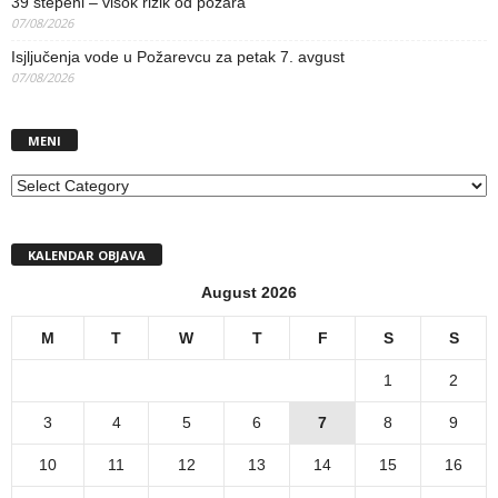
39 stepeni – visok rizik od požara
07/08/2026
Isjljučenja vode u Požarevcu za petak 7. avgust
07/08/2026
MENI
MENI
KALENDAR OBJAVA
August 2026
M
T
W
T
F
S
S
1
2
3
4
5
6
7
8
9
10
11
12
13
14
15
16