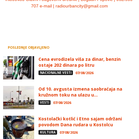
707 e-mail | radiourbancity@gmail.com
POSLEDNJE OBJAVLJENO
Cena evrodizela viša za dinar, benzin
ostaje 202 dinara po litru
NACIONALNE VESTI
07/08/2026
Od 10. avgusta izmena saobraćaja na
kružnom toku na ulazu u...
VESTI
07/08/2026
Kostolački kotlić i Etno sajam održani
povodom Dana rudara u Kostolcu
KULTURA
07/08/2026