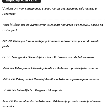
NAJNOVIJI KOMENTARI
Vladan
on
Novi kontejneri za staklo i karton postavljeni na više lokacija u
Požarevcu
Ivan Mlakar
on
Objavljen termin suzbijanja komaraca u Požarevcu, pčelari da
zaštite pčele
ccc
on
Objavljen termin suzbijanja komaraca u Požarevcu, pčelari da zaštite
pčele
cc
on
Zelengorska i Nevesinjska ulica u Požarevcu postale jednosmerne
Mira
on
Zelengorska i Nevesinjska ulica u Požarevcu postale jednosmerne
Milos
on
Zelengorska i Nevesinjska ulica u Požarevcu postale jednosmerne
Bojan
on
Satarašijada u Dragovcu 16. avgusta
on
Sasa
Komunalne službe Požarevac: Održavanje grobnih mesta je obaveza
korisnika