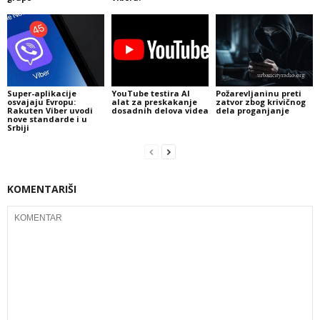
Super-aplikacije
YouTube testira AI
Požarevljaninu preti
osvajaju Evropu:
alat za preskakanje
zatvor zbog krivičnog
Rakuten Viber uvodi
dosadnih delova videa
dela proganjanje
nove standarde i u
Srbiji
KOMENTARIŠI