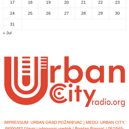
17
18
19
20
21
22
23
24
25
26
27
28
29
30
31
« Jul
IMPRESSUM:
URBAN GRAD POŽAREVAC | MEDIJ: URBAN CITY,
IN000483 Glavni i odgovorni urednik | Bogdan Popović | 062/565-