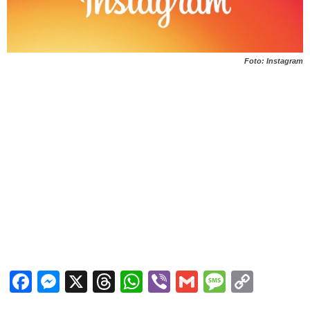
Foto: Instagram
Facebook
Messenger
X
Threads
WhatsApp
Viber
Gmail
Messag
Copy
Link