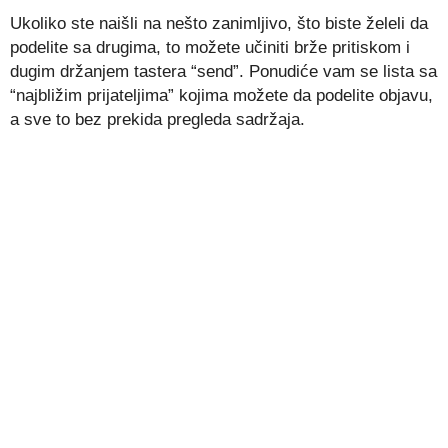
Ukoliko ste naišli na nešto zanimljivo, što biste želeli da
podelite sa drugima, to možete učiniti brže pritiskom i
dugim držanjem tastera “send”. Ponudiće vam se lista sa
“najbližim prijateljima” kojima možete da podelite objavu,
a sve to bez prekida pregleda sadržaja.