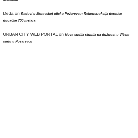
Deda
on
Radovi u Moravskoj ulici u Požarevcu: Rekonstrukcija deonice
dugačke 700 metara
URBAN CITY WEB PORTAL
on
Nova sudija stupila na dužnost u Višem
sudu u Požarevcu