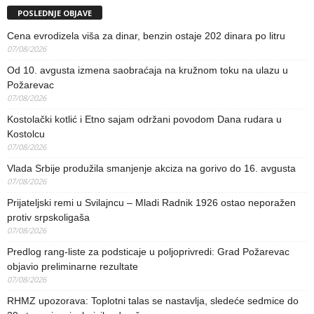
POSLEDNJE OBJAVE
Cena evrodizela viša za dinar, benzin ostaje 202 dinara po litru
07/08/2026
Od 10. avgusta izmena saobraćaja na kružnom toku na ulazu u
Požarevac
07/08/2026
Kostolački kotlić i Etno sajam održani povodom Dana rudara u
Kostolcu
07/08/2026
Vlada Srbije produžila smanjenje akciza na gorivo do 16. avgusta
07/08/2026
Prijateljski remi u Svilajncu – Mladi Radnik 1926 ostao neporažen
protiv srpskoligaša
07/08/2026
Predlog rang-liste za podsticaje u poljoprivredi: Grad Požarevac
objavio preliminarne rezultate
07/08/2026
RHMZ upozorava: Toplotni talas se nastavlja, sledeće sedmice do