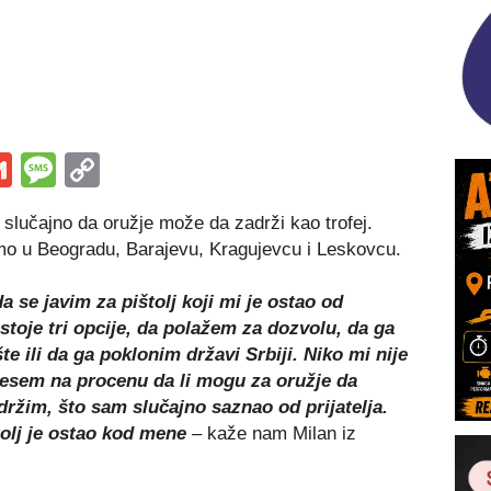
s
tsApp
iber
Gmail
Message
Copy
Link
slučajno da oružje može da zadrži kao trofej.
o u Beogradu, Barajevu, Kragujevcu i Leskovcu.
e javim za pištolj koji mi je ostao od
toje tri opcije, da polažem za dozvolu, da ga
 ili da ga poklonim državi Srbiji. Niko mi nije
nesem na procenu da li mogu za oružje da
držim, što sam slučajno saznao od prijatelja.
tolj je ostao kod mene
– kaže nam Milan iz