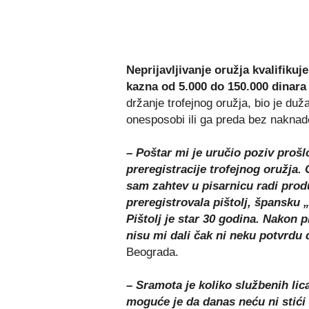
Neprijavljivanje oružja kvalifikuj
kazna od 5.000 do 150.000 dinara
držanje trofejnog oružja, bio je duž
onesposobi ili ga preda bez naknade
– Poštar mi je uručio poziv prošl
preregistracije trofejnog oružja
sam zahtev u pisarnicu radi produ
preregistrovala pištolj, špansku 
Pištolj je star 30 godina. Nakon p
nisu mi dali čak ni neku potvrdu 
Beograda.
– Sramota je koliko službenih lic
moguće je da danas neću ni stići