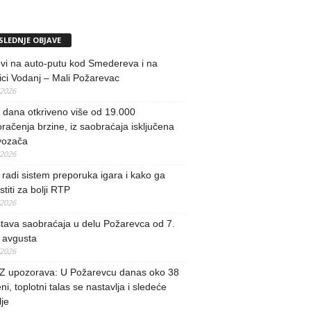
SLEDNJE OBJAVE
vi na auto-putu kod Smedereva i na
ci Vodanj – Mali Požarevac
/2026
i dana otkriveno više od 19.000
račenja brzine, iz saobraćaja isključena
vozača
/2026
radi sistem preporuka igara i kako ga
stiti za bolji RTP
/2026
tava saobraćaja u delu Požarevca od 7.
 avgusta
/2026
 upozorava: U Požarevcu danas oko 38
ni, toplotni talas se nastavlja i sledeće
je