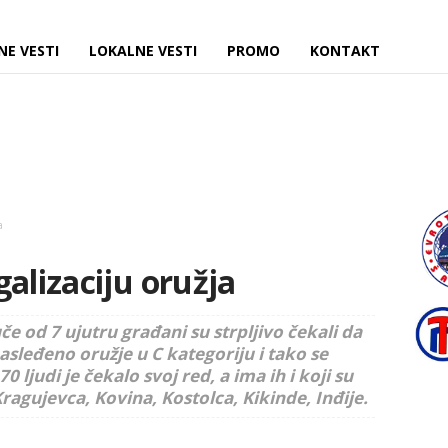
NE VESTI
LOKALNE VESTI
PROMO
KONTAKT
a
alizaciju oružja
če od 7 ujutru građani su strpljivo čekali da
sleđeno oružje u C kategoriju i tako se
ljudi je čekalo svoj red, a ima ih i koji su
Kragujevca, Kovina, Kostolca, Kikinde, Inđije.