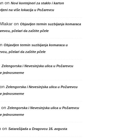
an
on
Novi kontejneri za staklo i karton
ljeni na više lokacija u Požarevcu
 Mlakar
on
Objavljen termin suzbijanja komaraca
revcu, pčelari da zaštite pčele
n
Objavljen termin suzbijanja komaraca u
vcu, pčelari da zaštite pčele
n
Zelengorska i Nevesinjska ulica u Požarevcu
le jednosmerne
on
Zelengorska i Nevesinjska ulica u Požarevcu
le jednosmerne
on
Zelengorska i Nevesinjska ulica u Požarevcu
le jednosmerne
n
on
Satarašijada u Dragovcu 16. avgusta