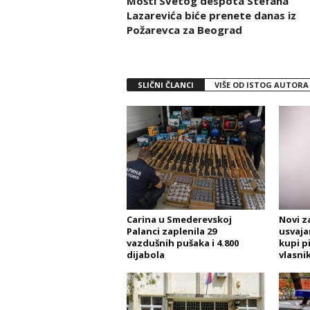
Mošti Svetog despota Stefana
Lazarevića biće prenete danas iz
Požarevca za Beograd
SLIČNI ČLANCI
VIŠE OD ISTOG AUTORA
Carina u Smederevskoj
Novi z
Palanci zaplenila 29
usvaja
vazdušnih pušaka i 4.800
kupi pi
dijabola
vlasni