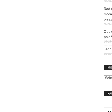
06/08
Rad 
mora
prija
06/08
Obel
polo
06/08
Jedna
06/08
ME
MEN
KA