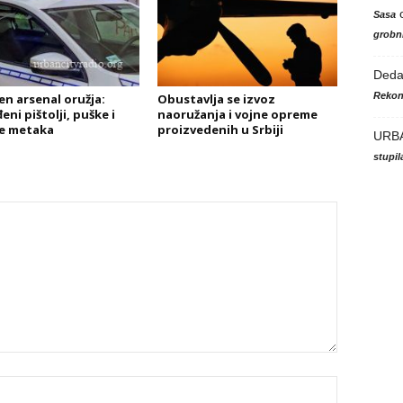
Sasa
grobni
Ded
Rekon
en arsenal oružja:
Obustavlja se izvoz
ni pištolji, puške i
naoružanja i vojne opreme
e metaka
proizvedenih u Srbiji
URB
stupi