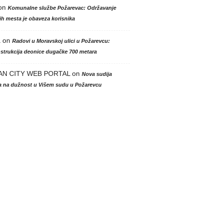
on
Komunalne službe Požarevac: Održavanje
h mesta je obaveza korisnika
a
on
Radovi u Moravskoj ulici u Požarevcu:
strukcija deonice dugačke 700 metara
AN CITY WEB PORTAL
on
Nova sudija
la na dužnost u Višem sudu u Požarevcu