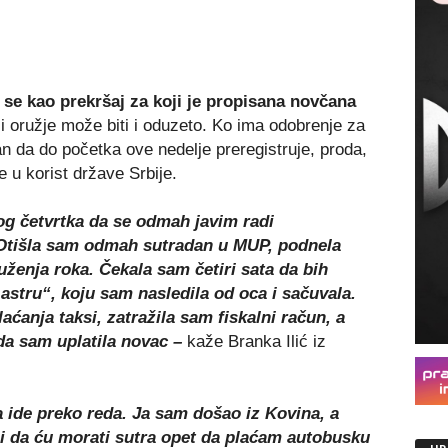
e se kao prekršaj za koji je propisana novčana
i oružje može biti i oduzeto. Ko ima odobrenje za
an da do početka ove nedelje preregistruje, proda,
 u korist države Srbije.
og četvrtka da se odmah javim radi
. Otišla sam odmah sutradan u MUP, podnela
ženja roka. Čekala sam četiri sata da bih
„astru“, koju sam nasledila od oca i sačuvala.
laćanja taksi, zatražila sam fiskalni račun, a
da sam uplatila novac –
kaže Branka Ilić iz
a ide preko reda. Ja sam došao iz Kovina, a
 i da ću morati sutra opet da plaćam autobusku