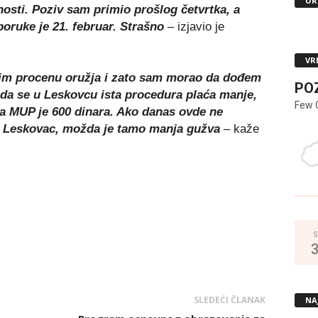
UR
osti. Poziv sam primio prošlog četvrtka, a
oruke je 21. februar. Strašno
– izjavio je
VR
im procenu oružja i zato sam morao da dođem
PO
da se u Leskovcu ista procedura plaća manje,
Few 
za MUP je 600 dinara. Ako danas ovde ne
 u Leskovac, možda je tamo manja gužva
– kaže
S
SLEDEĆI ČLANAK
NA