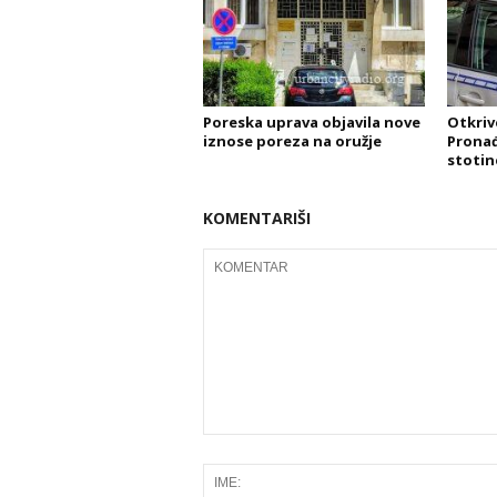
Poreska uprava objavila nove
Otkriv
iznose poreza na oružje
Pronađe
stotin
KOMENTARIŠI