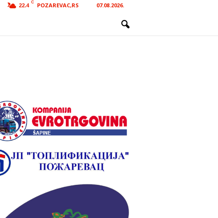
C
POZAREVAC,RS
07.08.2026.
22.4