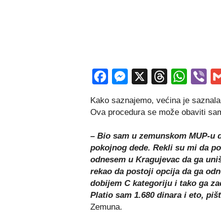
Facebook
Messenger
X
Thread
Wha
V
Kako saznajemo, većina je saznala 
Ova procedura se može obaviti sam
– Bio sam u zemunskom MUP-u da s
pokojnog dede. Rekli su mi da pos
odnesem u Kragujevac da ga unište
rekao da postoji opcija da ga od
dobijem C kategoriju i tako ga za
Platio sam 1.680 dinara i eto, piš
Zemuna.