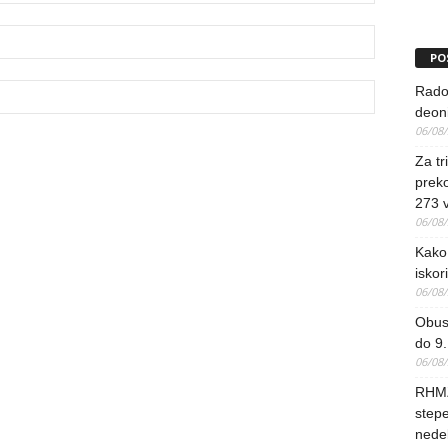
PO
Rado
deoni
06/08
Za tr
preko
273 
06/08
Kako 
iskori
06/08
Obus
do 9.
06/08
RHMZ
stepe
nedel