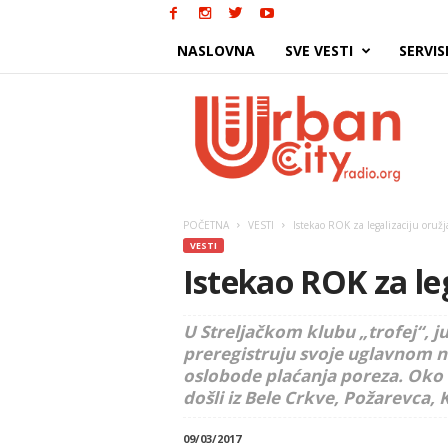
NASLOVNA
SVE VESTI
SERVIS
Urban
City
POČETNA
VESTI
Istekao ROK za legalizaciju oružj
VESTI
Istekao ROK za leg
U Streljačkom klubu „trofej“, ju
preregistruju svoje uglavnom na
oslobode plaćanja poreza. Oko 70 
došli iz Bele Crkve, Požarevca, 
09/03/2017