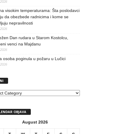
/2026
na visokim temperaturama: Šta poslodavci
ju da obezbede radnicima i kome se
vljuju nepravilnosti
/2026
ežen Dan rudara u Starom Kostolcu,
ženi venci na Majdanu
/2026
 osoba poginula u požaru u Lučici
/2026
NI
I
LENDAR OBJAVA
August 2026