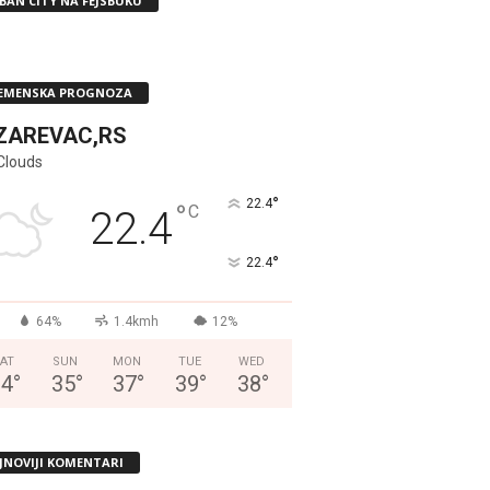
BAN CITY NA FEJSBUKU
EMENSKA PROGNOZA
ZAREVAC,RS
Clouds
°
22.4
°
C
22.4
°
22.4
64%
1.4kmh
12%
AT
SUN
MON
TUE
WED
34
°
35
°
37
°
39
°
38
°
JNOVIJI KOMENTARI