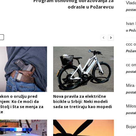
Program osnovnog obrazovanja za
Vlad
odrasle u Požarevcu
postav
Ivan
u Poža
ccc
o
Požare
cc
o
posta
Mira
posta
akon o oružju pred
Nova pravila za električne
njem: Ko će moći da
bicikle u Srbiji: Neki modeli
Milos
štolj i šta se menja za
sada se tretiraju kao mopedi
ke
posta
Boja