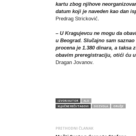
kartu zbog njihove neorganizovan
datum koji je naveden kao dan isp
Predrag Stricković.
– U Kragujevcu ne mogu da obav
u Beograd. Slučajno sam saznao 
procena je 1.380 dinara, a taksa 
obavim preregistraciju, otići ću
Dragan Jovanov.
IZVOR/AUTOR
ALO
KLJUČNE REČI/TAGOVI
DOZVOLA
ORUŽJE
PRETHODNI ČLANAK