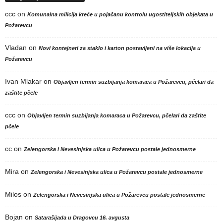
ccc
on
Komunalna milicija kreće u pojačanu kontrolu ugostiteljskih objekata u
Požarevcu
Vladan
on
Novi kontejneri za staklo i karton postavljeni na više lokacija u
Požarevcu
Ivan Mlakar
on
Objavljen termin suzbijanja komaraca u Požarevcu, pčelari da
zaštite pčele
ccc
on
Objavljen termin suzbijanja komaraca u Požarevcu, pčelari da zaštite
pčele
cc
on
Zelengorska i Nevesinjska ulica u Požarevcu postale jednosmerne
Mira
on
Zelengorska i Nevesinjska ulica u Požarevcu postale jednosmerne
Milos
on
Zelengorska i Nevesinjska ulica u Požarevcu postale jednosmerne
Bojan
on
Satarašijada u Dragovcu 16. avgusta