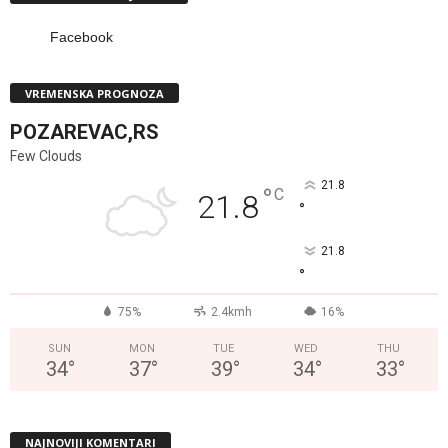
Facebook
VREMENSKA PROGNOZA
POZAREVAC,RS
Few Clouds
21.8
°
C
21.8
°
21.8
°
75%
2.4kmh
16%
SUN
MON
TUE
WED
THU
34
°
37
°
39
°
34
°
33
°
NAJNOVIJI KOMENTARI