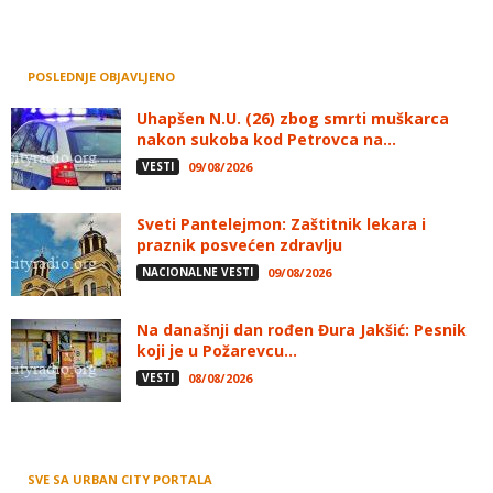
POSLEDNJE OBJAVLJENO
Uhapšen N.U. (26) zbog smrti muškarca
nakon sukoba kod Petrovca na...
VESTI
09/08/2026
Sveti Pantelejmon: Zaštitnik lekara i
praznik posvećen zdravlju
NACIONALNE VESTI
09/08/2026
Na današnji dan rođen Đura Jakšić: Pesnik
koji je u Požarevcu...
VESTI
08/08/2026
SVE SA URBAN CITY PORTALA