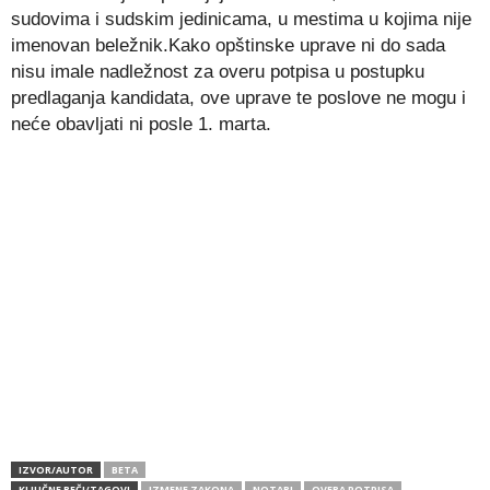
sudovima i sudskim jedinicama, u mestima u kojima nije
imenovan beležnik.Kako opštinske uprave ni do sada
nisu imale nadležnost za overu potpisa u postupku
predlaganja kandidata, ove uprave te poslove ne mogu i
neće obavljati ni posle 1. marta.
IZVOR/AUTOR
BETA
KLJUČNE REČI/TAGOVI
IZMENE ZAKONA
NOTARI
OVERA POTPISA