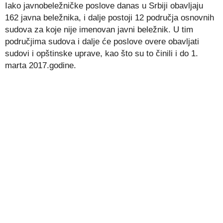
Iako javnobeležničke poslove danas u Srbiji obavljaju
162 javna beležnika, i dalje postoji 12 područja osnovnih
sudova za koje nije imenovan javni beležnik. U tim
područjima sudova i dalje će poslove overe obavljati
sudovi i opštinske uprave, kao što su to činili i do 1.
marta 2017.godine.