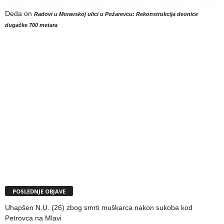
Deda
on
Radovi u Moravskoj ulici u Požarevcu: Rekonstrukcija deonice
dugačke 700 metara
POSLEDNJE OBJAVE
Uhapšen N.U. (26) zbog smrti muškarca nakon sukoba kod
Petrovca na Mlavi