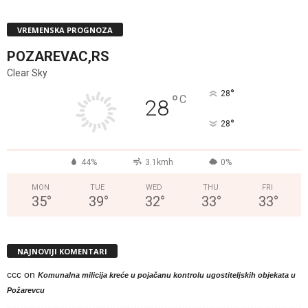
VREMENSKA PROGNOZA
POZAREVAC,RS
Clear Sky
°
28
°
C
28
°
28
44%
3.1kmh
0%
MON
TUE
WED
THU
FRI
35
°
39
°
32
°
33
°
33
°
NAJNOVIJI KOMENTARI
ccc
on
Komunalna milicija kreće u pojačanu kontrolu ugostiteljskih objekata u
Požarevcu