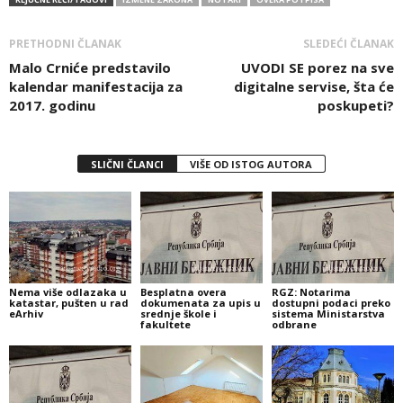
PRETHODNI ČLANAK
SLEDEĆI ČLANAK
Malo Crniće predstavilo
UVODI SE porez na sve
kalendar manifestacija za
digitalne servise, šta će
2017. godinu
poskupeti?
SLIČNI ČLANCI
VIŠE OD ISTOG AUTORA
Nema više odlazaka u
Besplatna overa
RGZ: Notarima
katastar, pušten u rad
dokumenata za upis u
dostupni podaci preko
eArhiv
srednje škole i
sistema Ministarstva
fakultete
odbrane