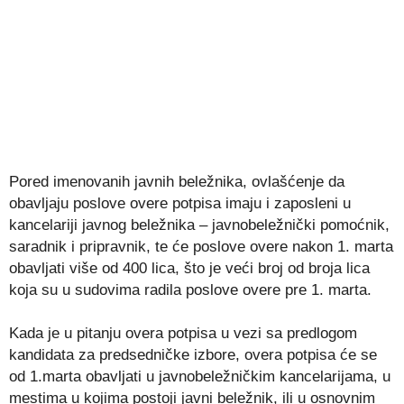
Pored imenovanih javnih beležnika, ovlašćenje da
obavljaju poslove overe potpisa imaju i zaposleni u
kancelariji javnog beležnika – javnobeležnički pomoćnik,
saradnik i pripravnik, te će poslove overe nakon 1. marta
obavljati više od 400 lica, što je veći broj od broja lica
koja su u sudovima radila poslove overe pre 1. marta.
Kada je u pitanju overa potpisa u vezi sa predlogom
kandidata za predsedničke izbore, overa potpisa će se
od 1.marta obavljati u javnobeležničkim kancelarijama, u
mestima u kojima postoji javni beležnik, ili u osnovnim