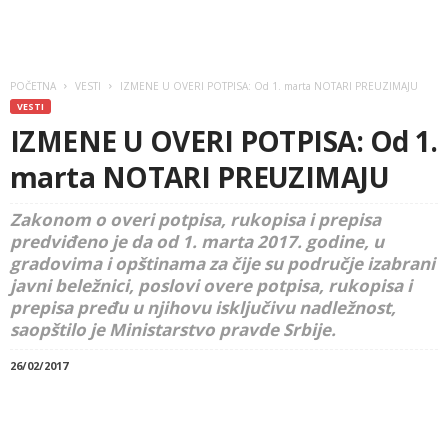
POČETNA
VESTI
IZMENE U OVERI POTPISA: Od 1. marta NOTARI PREUZIMAJU
VESTI
IZMENE U OVERI POTPISA: Od 1.
marta NOTARI PREUZIMAJU
Zakonom o overi potpisa, rukopisa i prepisa
predviđeno je da od 1. marta 2017. godine, u
gradovima i opštinama za čije su područje izabrani
javni beležnici, poslovi overe potpisa, rukopisa i
prepisa pređu u njihovu isključivu nadležnost,
saopštilo je Ministarstvo pravde Srbije.
26/02/2017