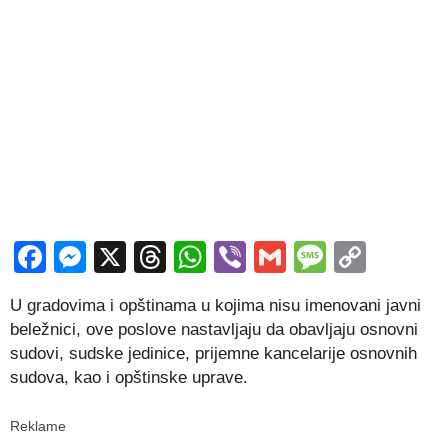
Facebook
Messenger
X
Threads
WhatsApp
Viber
Gmail
Messag
Copy
Link
U gradovima i opštinama u kojima nisu imenovani javni
beležnici, ove poslove nastavljaju da obavljaju osnovni
sudovi, sudske jedinice, prijemne kancelarije osnovnih
sudova, kao i opštinske uprave.
Reklame