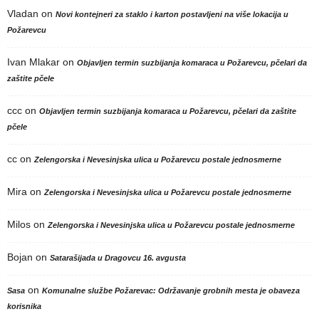
Vladan
on
Novi kontejneri za staklo i karton postavljeni na više lokacija u
Požarevcu
Ivan Mlakar
on
Objavljen termin suzbijanja komaraca u Požarevcu, pčelari da
zaštite pčele
ccc
on
Objavljen termin suzbijanja komaraca u Požarevcu, pčelari da zaštite
pčele
cc
on
Zelengorska i Nevesinjska ulica u Požarevcu postale jednosmerne
Mira
on
Zelengorska i Nevesinjska ulica u Požarevcu postale jednosmerne
Milos
on
Zelengorska i Nevesinjska ulica u Požarevcu postale jednosmerne
Bojan
on
Satarašijada u Dragovcu 16. avgusta
on
Sasa
Komunalne službe Požarevac: Održavanje grobnih mesta je obaveza
korisnika