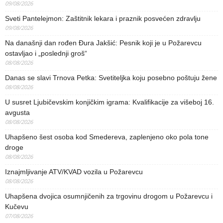
09/08/2026
Sveti Pantelejmon: Zaštitnik lekara i praznik posvećen zdravlju
09/08/2026
Na današnji dan rođen Đura Jakšić: Pesnik koji je u Požarevcu
ostavljao i „poslednji groš“
08/08/2026
Danas se slavi Trnova Petka: Svetiteljka koju posebno poštuju žene
08/08/2026
U susret Ljubičevskim konjičkim igrama: Kvalifikacije za višeboj 16.
avgusta
08/08/2026
Uhapšeno šest osoba kod Smedereva, zaplenjeno oko pola tone
droge
08/08/2026
Iznajmljivanje ATV/KVAD vozila u Požarevcu
08/08/2026
Uhapšena dvojica osumnjičenih za trgovinu drogom u Požarevcu i
Kučevu
07/08/2026