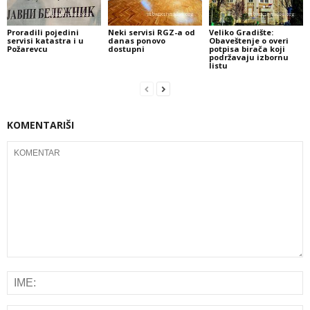
Proradili pojedini
Neki servisi RGZ-a od
Veliko Gradište:
servisi katastra i u
danas ponovo
Obaveštenje o overi
Požarevcu
dostupni
potpisa birača koji
podržavaju izbornu
listu
KOMENTARIŠI