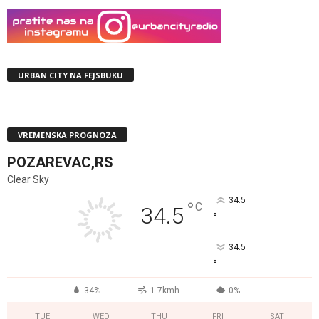
URBAN CITY NA FEJSBUKU
VREMENSKA PROGNOZA
POZAREVAC,RS
Clear Sky
34.5
°
C
34.5
°
34.5
°
34%
1.7kmh
0%
TUE
WED
THU
FRI
SAT