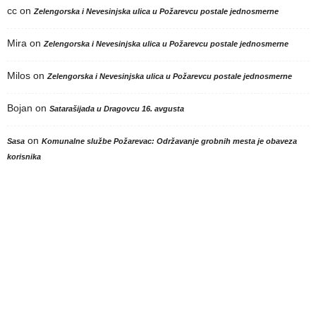
cc
on
Zelengorska i Nevesinjska ulica u Požarevcu postale jednosmerne
Mira
on
Zelengorska i Nevesinjska ulica u Požarevcu postale jednosmerne
Milos
on
Zelengorska i Nevesinjska ulica u Požarevcu postale jednosmerne
Bojan
on
Satarašijada u Dragovcu 16. avgusta
on
Sasa
Komunalne službe Požarevac: Održavanje grobnih mesta je obaveza
korisnika