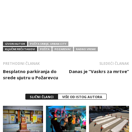
IZVOR/AUTOR
POŠTA SRBIJE, URBAN CITY
KLJUČNE REČI/TAGOVI
POŠTA
POZAREVAC
RADNO VREME
PRETHODNI ČLANAK
SLEDEĆI ČLANAK
Besplatno parkiranja do
Danas je “Vaskrs za mrtve”
srede ujutru u Požarevcu
SLIČNI ČLANCI
VIŠE OD ISTOG AUTORA