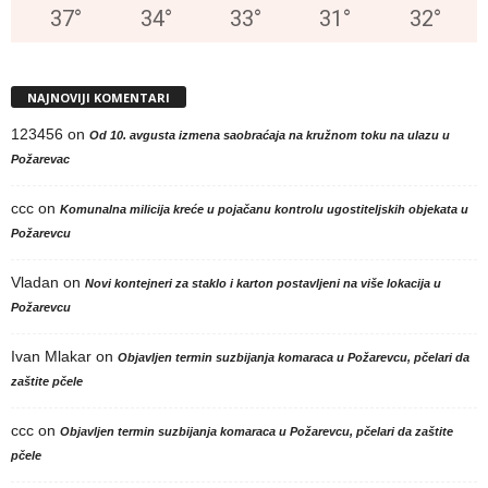
37
°
34
°
33
°
31
°
32
°
NAJNOVIJI KOMENTARI
123456
on
Od 10. avgusta izmena saobraćaja na kružnom toku na ulazu u
Požarevac
ccc
on
Komunalna milicija kreće u pojačanu kontrolu ugostiteljskih objekata u
Požarevcu
Vladan
on
Novi kontejneri za staklo i karton postavljeni na više lokacija u
Požarevcu
Ivan Mlakar
on
Objavljen termin suzbijanja komaraca u Požarevcu, pčelari da
zaštite pčele
ccc
on
Objavljen termin suzbijanja komaraca u Požarevcu, pčelari da zaštite
pčele