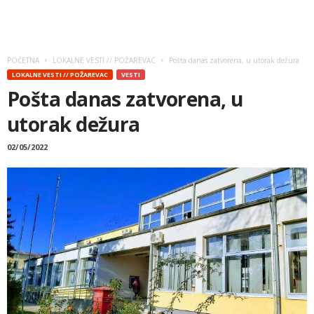
POČETNA
LOKALNE VESTI // POŽAREVAC
Pošta danas zatvorena, u utorak dežura
LOKALNE VESTI // POŽAREVAC
VESTI
Pošta danas zatvorena, u
utorak dežura
02/05/2022