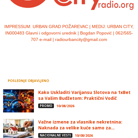
IMPRESSUM:
URBAN GRAD POŽAREVAC | MEDIJ: URBAN CITY,
IN000483 Glavni i odgovorni urednik | Bogdan Popović | 062/565-
707 e-mail | radiourbancity@gmail.com
POSLEDNJE OBJAVLJENO
Kako Uskladiti Varijansu Slotova na 1xBet
sa Vašim Budžetom: Praktični Vodič
PROMO
10/08/2026
Važne izmene za vlasnike nekretnina:
Naknada za velike kuće samo za...
NACIONALNE VESTI
10/08/2026