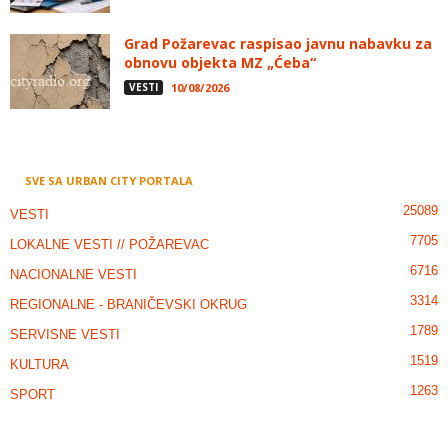
Grad Požarevac raspisao javnu nabavku za
obnovu objekta MZ „Ćeba“
VESTI
10/08/2026
SVE SA URBAN CITY PORTALA
25089
VESTI
7705
LOKALNE VESTI // POŽAREVAC
6716
NACIONALNE VESTI
3314
REGIONALNE - BRANIČEVSKI OKRUG
1789
SERVISNE VESTI
1519
KULTURA
1263
SPORT