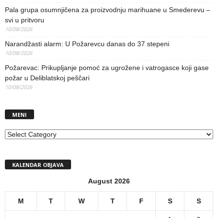
Pala grupa osumnjičena za proizvodnju marihuane u Smederevu –
svi u pritvoru
10/08/2026
Narandžasti alarm: U Požarevcu danas do 37 stepeni
10/08/2026
Požarevac: Prikupljanje pomoć za ugrožene i vatrogasce koji gase
požar u Deliblatskoj peščari
10/08/2026
MENI
MENI
KALENDAR OBJAVA
August 2026
M
T
W
T
F
S
S