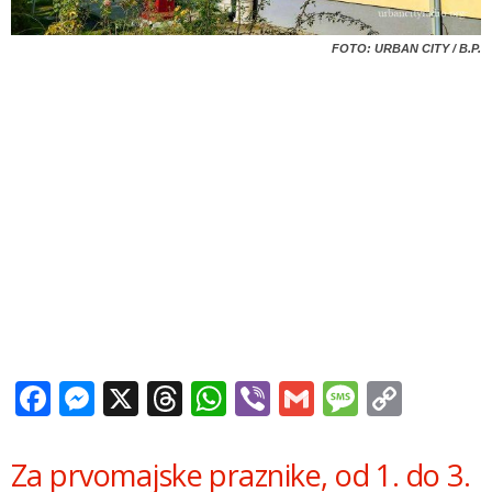
FOTO: URBAN CITY / B.P.
Facebook
Messenger
X
Threads
WhatsApp
Viber
Gmail
Messag
Copy
Link
Za prvomajske praznike, od 1. do 3.