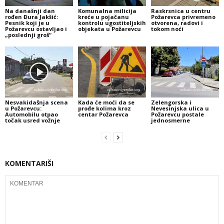
Na današnji dan
Komunalna milicija
Raskrsnica u centru
rođen Đura Jakšić:
kreće u pojačanu
Požarevca privremeno
Pesnik koji je u
kontrolu ugostiteljskih
otvorena, radovi i
Požarevcu ostavljao i
objekata u Požarevcu
tokom noći
„poslednji groš“
Nesvakidašnja scena
Kada će moći da se
Zelengorska i
u Požarevcu:
prođe kolima kroz
Nevesinjska ulica u
Automobilu otpao
centar Požarevca
Požarevcu postale
točak usred vožnje
jednosmerne
KOMENTARIŠI