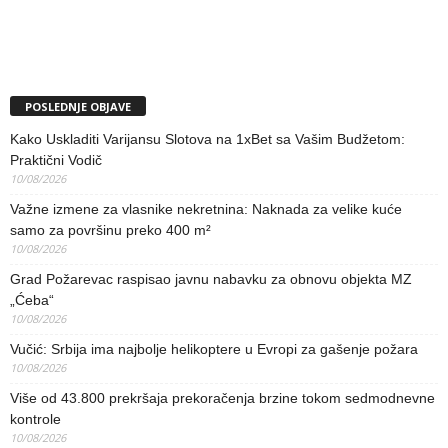
POSLEDNJE OBJAVE
Kako Uskladiti Varijansu Slotova na 1xBet sa Vašim Budžetom:
Praktični Vodič
10/08/2026
Važne izmene za vlasnike nekretnina: Naknada za velike kuće
samo za površinu preko 400 m²
10/08/2026
Grad Požarevac raspisao javnu nabavku za obnovu objekta MZ
„Ćeba“
10/08/2026
Vučić: Srbija ima najbolje helikoptere u Evropi za gašenje požara
10/08/2026
Više od 43.800 prekršaja prekoračenja brzine tokom sedmodnevne
kontrole
10/08/2026