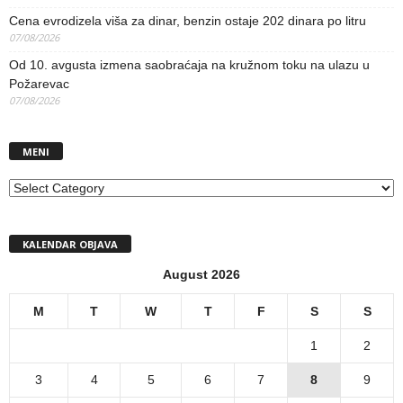
Cena evrodizela viša za dinar, benzin ostaje 202 dinara po litru
07/08/2026
Od 10. avgusta izmena saobraćaja na kružnom toku na ulazu u
Požarevac
07/08/2026
MENI
MENI
KALENDAR OBJAVA
August 2026
M
T
W
T
F
S
S
1
2
3
4
5
6
7
8
9