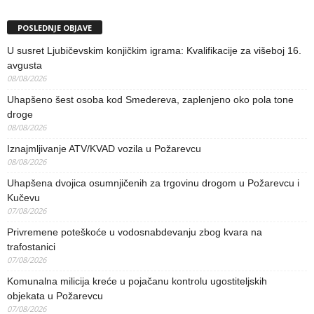
POSLEDNJE OBJAVE
U susret Ljubičevskim konjičkim igrama: Kvalifikacije za višeboj 16.
avgusta
08/08/2026
Uhapšeno šest osoba kod Smedereva, zaplenjeno oko pola tone
droge
08/08/2026
Iznajmljivanje ATV/KVAD vozila u Požarevcu
08/08/2026
Uhapšena dvojica osumnjičenih za trgovinu drogom u Požarevcu i
Kučevu
07/08/2026
Privremene poteškoće u vodosnabdevanju zbog kvara na
trafostanici
07/08/2026
Komunalna milicija kreće u pojačanu kontrolu ugostiteljskih
objekata u Požarevcu
07/08/2026