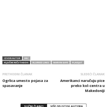
IZVOR/AUTOR
BBC
KLJUČNE REČI/TAGOVI
BLURRED LINES
MARVIN GAYE
PLAGIJAT
PRETHODNI ČLANAK
SLEDEĆI ČLANAK
Ogrlica umesto pojasa za
Amerikanci naručuju pice
spasavanje
preko kol-centra u
Makedoniji
SLIČNI ČLANCI
VIŠE OD ISTOG AUTORA