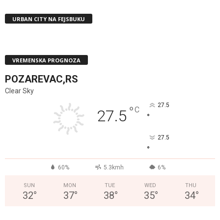
URBAN CITY NA FEJSBUKU
VREMENSKA PROGNOZA
POZAREVAC,RS
Clear Sky
27.5
°
C
27.5
°
27.5
°
60%
5.3kmh
6%
SUN
MON
TUE
WED
THU
32
°
37
°
38
°
35
°
34
°