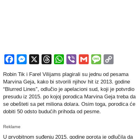
Facebook
Messenger
X
Threads
WhatsApp
Viber
Gmail
Messag
Copy
Link
Robin Tik i Farel Vilijams plagirali su jednu od pesama
Marvina Geja, kako bi stvorili njihov hit iz 2013. godine
“Blurred Lines”, odlučio je apelacioni sud, koji je potvrdio
presudu iz 2015. po kojoj porodica Marvina Geja treba da
se obešteti sa pet miliona dolara. Osim toga, porodica će
dobiti 50 odsto budućih prihoda od pesme.
Reklame
U prvobitnom suđenju 2015. godine porota je odlučila da