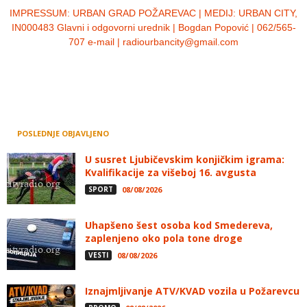
IMPRESSUM:
URBAN GRAD POŽAREVAC | MEDIJ: URBAN CITY,
IN000483 Glavni i odgovorni urednik | Bogdan Popović | 062/565-
707 e-mail | radiourbancity@gmail.com
POSLEDNJE OBJAVLJENO
U susret Ljubičevskim konjičkim igrama:
Kvalifikacije za višeboj 16. avgusta
SPORT
08/08/2026
Uhapšeno šest osoba kod Smedereva,
zaplenjeno oko pola tone droge
VESTI
08/08/2026
Iznajmljivanje ATV/KVAD vozila u Požarevcu