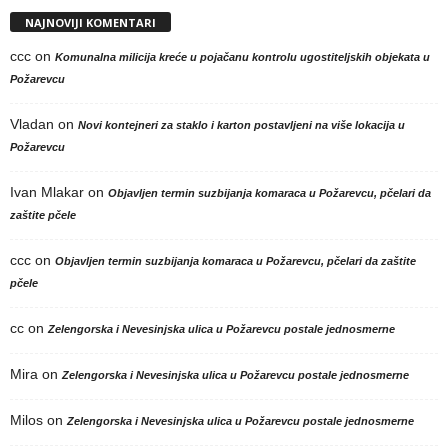
NAJNOVIJI KOMENTARI
ccc
on
Komunalna milicija kreće u pojačanu kontrolu ugostiteljskih objekata u
Požarevcu
Vladan
on
Novi kontejneri za staklo i karton postavljeni na više lokacija u
Požarevcu
Ivan Mlakar
on
Objavljen termin suzbijanja komaraca u Požarevcu, pčelari da
zaštite pčele
ccc
on
Objavljen termin suzbijanja komaraca u Požarevcu, pčelari da zaštite
pčele
cc
on
Zelengorska i Nevesinjska ulica u Požarevcu postale jednosmerne
Mira
on
Zelengorska i Nevesinjska ulica u Požarevcu postale jednosmerne
Milos
on
Zelengorska i Nevesinjska ulica u Požarevcu postale jednosmerne