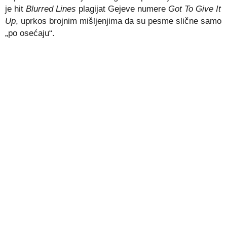
je hit
Blurred Lines
plagijat Gejeve numere
Got To Give It
Up
, uprkos brojnim mišljenjima da su pesme slične samo
„po osećaju“.