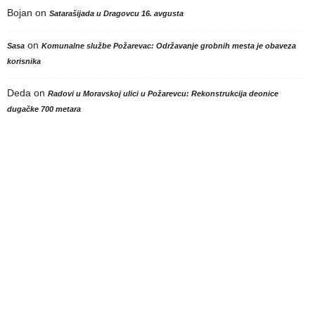
Bojan
on
Satarašijada u Dragovcu 16. avgusta
on
Sasa
Komunalne službe Požarevac: Održavanje grobnih mesta je obaveza
korisnika
Deda
on
Radovi u Moravskoj ulici u Požarevcu: Rekonstrukcija deonice
dugačke 700 metara