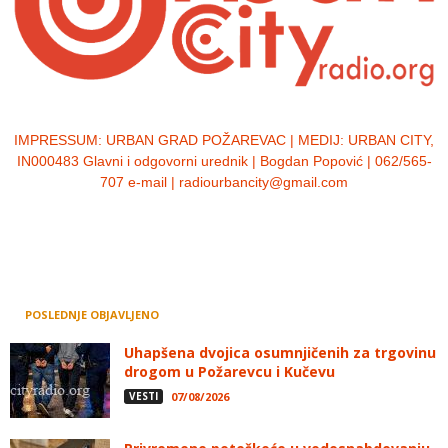
IMPRESSUM:
URBAN GRAD POŽAREVAC | MEDIJ: URBAN CITY,
IN000483 Glavni i odgovorni urednik | Bogdan Popović | 062/565-
707 e-mail | radiourbancity@gmail.com
POSLEDNJE OBJAVLJENO
Uhapšena dvojica osumnjičenih za trgovinu
drogom u Požarevcu i Kučevu
VESTI
07/08/2026