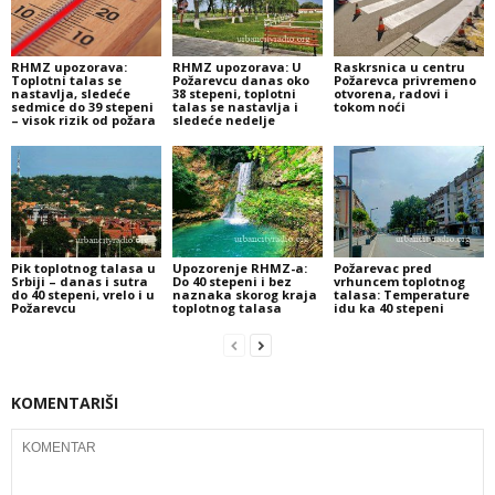
RHMZ upozorava:
RHMZ upozorava: U
Raskrsnica u centru
Toplotni talas se
Požarevcu danas oko
Požarevca privremeno
nastavlja, sledeće
38 stepeni, toplotni
otvorena, radovi i
sedmice do 39 stepeni
talas se nastavlja i
tokom noći
– visok rizik od požara
sledeće nedelje
Pik toplotnog talasa u
Upozorenje RHMZ-a:
Požarevac pred
Srbiji – danas i sutra
Do 40 stepeni i bez
vrhuncem toplotnog
do 40 stepeni, vrelo i u
naznaka skorog kraja
talasa: Temperature
Požarevcu
toplotnog talasa
idu ka 40 stepeni
KOMENTARIŠI