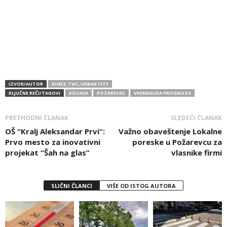
IZVOR/AUTOR
RHMZ,TWC,URBAN CITY
KLJUČNE REČI/TAGOVI
KOSAVA
POZAREVAC
VREMENSKA PROGNOZA
PRETHODNI ČLANAK
SLEDEĆI ČLANAK
OŠ “Kralj Aleksandar Prvi”:
Važno obaveštenje Lokalne
Prvo mesto za inovativni
poreske u Požarevcu za
projekat “Šah na glas”
vlasnike firmi
SLIČNI ČLANCI
VIŠE OD ISTOG AUTORA