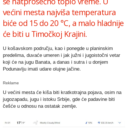
se natprosečno toplo vreme. U
većini mesta najviša temperatura
biće od 15 do 20 °C, a malo hladnije
će biti u Timočkoj Krajini.
U košavskom području, kao i ponegde u planinskim
predelima, duvaće umeren i jak južni i jugoistočni vetar
koji će na jugu Banata, a danas i sutra i u donjem
Podunavlju imati udare olujne jačine.
Reklame
U većini mesta će kiša biti kratkotrajna pojava, osim na
jugozapadu, jugu i istoku Srbije, gde će padavine biti
češće u odnosu na ostatak zemlje.