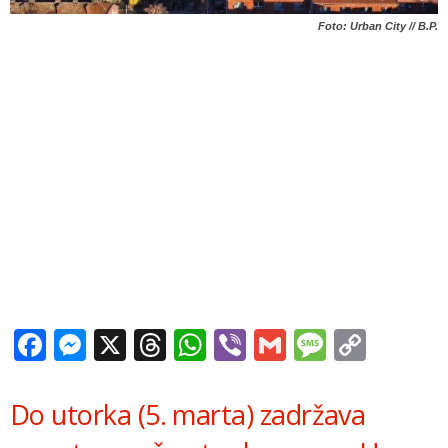
Foto: Urban City // B.P.
Facebook
Messenger
X
Threads
WhatsApp
Viber
Gmail
Messag
Copy
Link
Do utorka (5. marta) zadržava