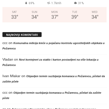
69%
1.7kmh
31%
SAT
SUN
MON
TUE
WED
33
°
34
°
37
°
39
°
34
°
NAJNOVIJI KOMENTARI
ccc
on
Komunalna milicija kreće u pojačanu kontrolu ugostiteljskih objekata u
Požarevcu
Vladan
on
Novi kontejneri za staklo i karton postavljeni na više lokacija u
Požarevcu
Ivan Mlakar
on
Objavljen termin suzbijanja komaraca u Požarevcu, pčelari da
zaštite pčele
ccc
on
Objavljen termin suzbijanja komaraca u Požarevcu, pčelari da zaštite
pčele