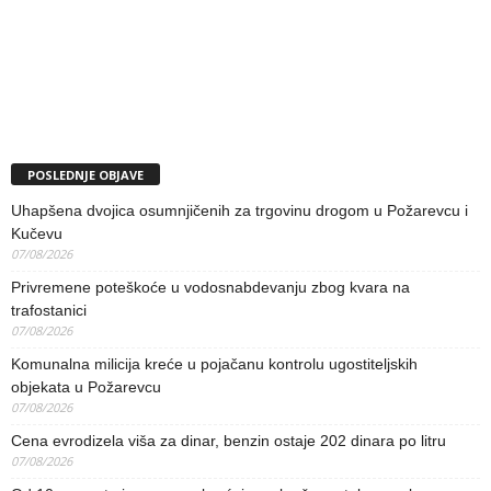
POSLEDNJE OBJAVE
Uhapšena dvojica osumnjičenih za trgovinu drogom u Požarevcu i
Kučevu
07/08/2026
Privremene poteškoće u vodosnabdevanju zbog kvara na
trafostanici
07/08/2026
Komunalna milicija kreće u pojačanu kontrolu ugostiteljskih
objekata u Požarevcu
07/08/2026
Cena evrodizela viša za dinar, benzin ostaje 202 dinara po litru
07/08/2026