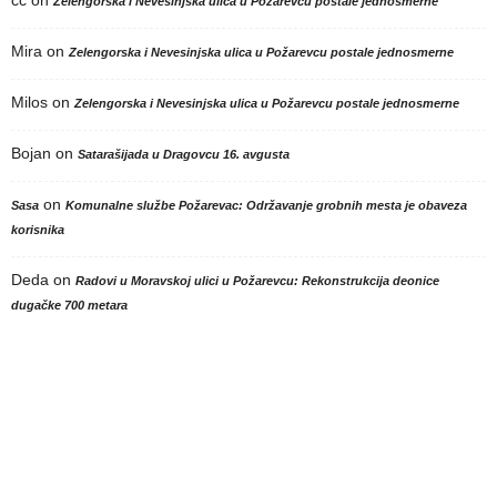
cc
on
Zelengorska i Nevesinjska ulica u Požarevcu postale jednosmerne
Mira
on
Zelengorska i Nevesinjska ulica u Požarevcu postale jednosmerne
Milos
on
Zelengorska i Nevesinjska ulica u Požarevcu postale jednosmerne
Bojan
on
Satarašijada u Dragovcu 16. avgusta
on
Sasa
Komunalne službe Požarevac: Održavanje grobnih mesta je obaveza
korisnika
Deda
on
Radovi u Moravskoj ulici u Požarevcu: Rekonstrukcija deonice
dugačke 700 metara