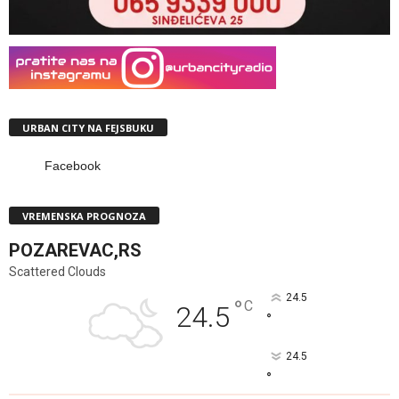
URBAN CITY NA FEJSBUKU
Facebook
VREMENSKA PROGNOZA
POZAREVAC,RS
Scattered Clouds
24.5
°
C
24.5
°
24.5
°