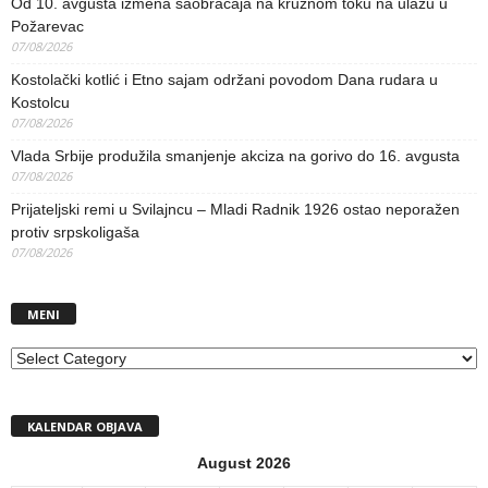
Od 10. avgusta izmena saobraćaja na kružnom toku na ulazu u
Požarevac
07/08/2026
Kostolački kotlić i Etno sajam održani povodom Dana rudara u
Kostolcu
07/08/2026
Vlada Srbije produžila smanjenje akciza na gorivo do 16. avgusta
07/08/2026
Prijateljski remi u Svilajncu – Mladi Radnik 1926 ostao neporažen
protiv srpskoligaša
07/08/2026
MENI
MENI
KALENDAR OBJAVA
August 2026