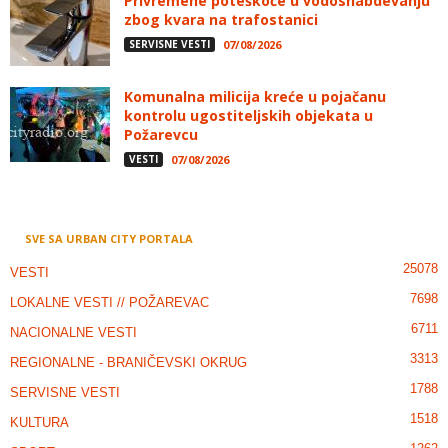
Privremene poteškoće u vodosnabdevanju
zbog kvara na trafostanici
SERVISNE VESTI
07/08/2026
Komunalna milicija kreće u pojačanu
kontrolu ugostiteljskih objekata u
Požarevcu
VESTI
07/08/2026
SVE SA URBAN CITY PORTALA
25078
VESTI
7698
LOKALNE VESTI // POŽAREVAC
6711
NACIONALNE VESTI
3313
REGIONALNE - BRANIČEVSKI OKRUG
1788
SERVISNE VESTI
1518
KULTURA