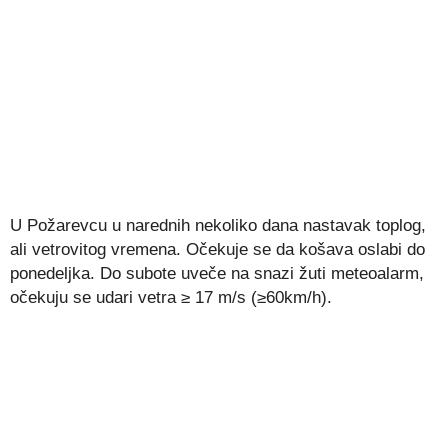
U Požarevcu u narednih nekoliko dana nastavak toplog,
ali vetrovitog vremena. Očekuje se da košava oslabi do
ponedeljka. Do subote uveče na snazi žuti meteoalarm,
očekuju se udari vetra ≥ 17 m/s (≥60km/h).