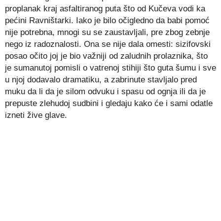
proplanak kraj asfaltiranog puta što od Kučeva vodi ka
pećini Ravništarki. Iako je bilo očigledno da babi pomoć
nije potrebna, mnogi su se zaustavljali, pre zbog zebnje
nego iz radoznalosti. Ona se nije dala omesti: sizifovski
posao očito joj je bio važniji od zaludnih prolaznika, što
je sumanutoj pomisli o vatrenoj stihiji što guta šumu i sve
u njoj dodavalo dramatiku, a zabrinute stavljalo pred
muku da li da je silom odvuku i spasu od ognja ili da je
prepuste zlehudoj sudbini i gledaju kako će i sami odatle
izneti žive glave.