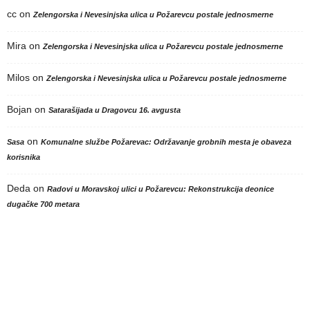
cc
on
Zelengorska i Nevesinjska ulica u Požarevcu postale jednosmerne
Mira
on
Zelengorska i Nevesinjska ulica u Požarevcu postale jednosmerne
Milos
on
Zelengorska i Nevesinjska ulica u Požarevcu postale jednosmerne
Bojan
on
Satarašijada u Dragovcu 16. avgusta
on
Sasa
Komunalne službe Požarevac: Održavanje grobnih mesta je obaveza
korisnika
Deda
on
Radovi u Moravskoj ulici u Požarevcu: Rekonstrukcija deonice
dugačke 700 metara