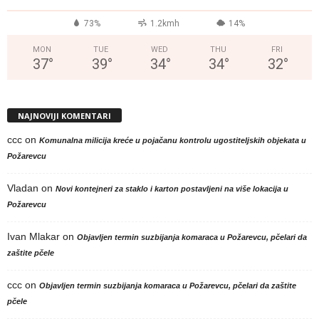
73%
1.2kmh
14%
MON
TUE
WED
THU
FRI
37
°
39
°
34
°
34
°
32
°
NAJNOVIJI KOMENTARI
ccc
on
Komunalna milicija kreće u pojačanu kontrolu ugostiteljskih objekata u
Požarevcu
Vladan
on
Novi kontejneri za staklo i karton postavljeni na više lokacija u
Požarevcu
Ivan Mlakar
on
Objavljen termin suzbijanja komaraca u Požarevcu, pčelari da
zaštite pčele
ccc
on
Objavljen termin suzbijanja komaraca u Požarevcu, pčelari da zaštite
pčele