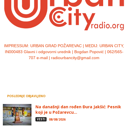
IMPRESSUM:
URBAN GRAD POŽAREVAC | MEDIJ: URBAN CITY,
IN000483 Glavni i odgovorni urednik | Bogdan Popović | 062/565-
707 e-mail | radiourbancity@gmail.com
POSLEDNJE OBJAVLJENO
Na današnji dan rođen Đura Jakšić: Pesnik
koji je u Požarevcu...
VESTI
08/08/2026