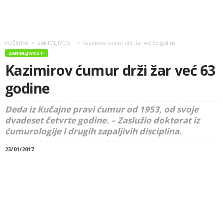
POČETNA
ZANIMLJIVOSTI
Kazimirov ćumur drži žar već 63 godine
ZANIMLJIVOSTI
Kazimirov ćumur drži žar već 63
godine
Deda iz Kučajne pravi ćumur od 1953, od svoje
dvadeset četvrte godine. – Zaslužio doktorat iz
ćumurologije i drugih zapaljivih disciplina.
23/01/2017