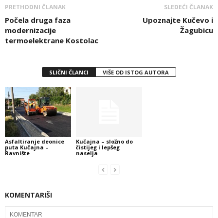
PRETHODNI ČLANAK
SLEDEĆI ČLANAK
Počela druga faza
Upoznajte Kučevo i
modernizacije
Žagubicu
termoelektrane Kostolac
SLIČNI ČLANCI
VIŠE OD ISTOG AUTORA
Asfaltiranje deonice
Kučajna – složno do
puta Kučajna –
čistijeg i lepšeg
Ravnište
naselja
KOMENTARIŠI