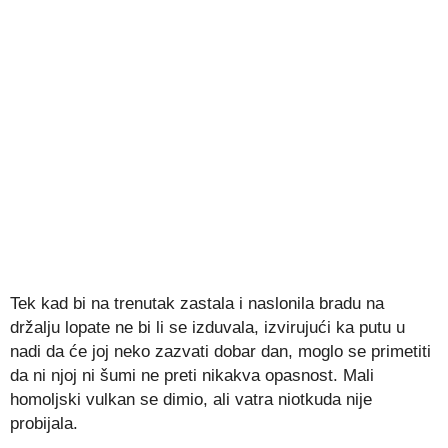
Tek kad bi na trenutak zastala i naslonila bradu na
držalju lopate ne bi li se izduvala, izvirujući ka putu u
nadi da će joj neko zazvati dobar dan, moglo se primetiti
da ni njoj ni šumi ne preti nikakva opasnost. Mali
homoljski vulkan se dimio, ali vatra niotkuda nije
probijala.