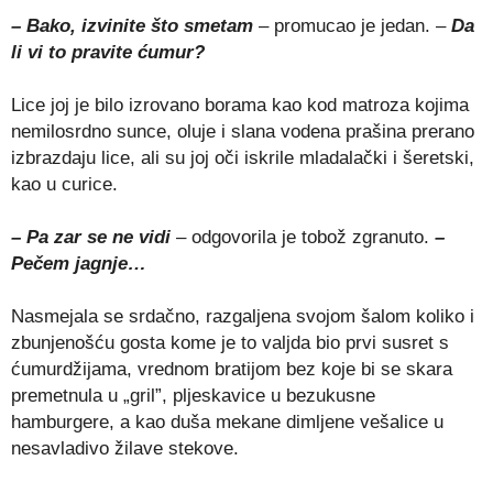
– Bako, izvinite što smetam
– promucao je jedan. –
Da
li vi to pravite ćumur?
Lice joj je bilo izrovano borama kao kod matroza kojima
nemilosrdno sunce, oluje i slana vodena prašina prerano
izbrazdaju lice, ali su joj oči iskrile mladalački i šeretski,
kao u curice.
– Pa zar se ne vidi
– odgovorila je tobož zgranuto.
–
Pečem jagnje…
Nasmejala se srdačno, razgaljena svojom šalom koliko i
zbunjenošću gosta kome je to valjda bio prvi susret s
ćumurdžijama, vrednom bratijom bez koje bi se skara
premetnula u „gril”, pljeskavice u bezukusne
hamburgere, a kao duša mekane dimljene vešalice u
nesavladivo žilave stekove.