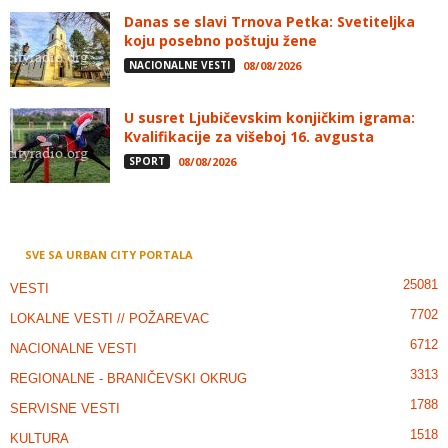
Danas se slavi Trnova Petka: Svetiteljka
koju posebno poštuju žene
NACIONALNE VESTI
08/08/2026
U susret Ljubičevskim konjičkim igrama:
Kvalifikacije za višeboj 16. avgusta
SPORT
08/08/2026
SVE SA URBAN CITY PORTALA
25081
VESTI
7702
LOKALNE VESTI // POŽAREVAC
6712
NACIONALNE VESTI
3313
REGIONALNE - BRANIČEVSKI OKRUG
1788
SERVISNE VESTI
1518
KULTURA