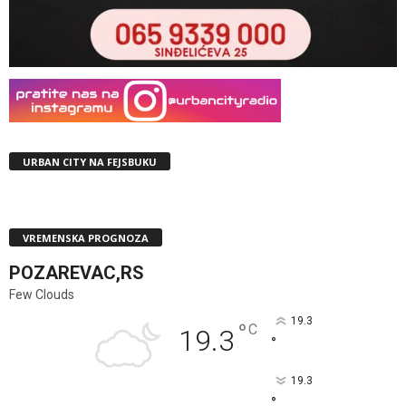
URBAN CITY NA FEJSBUKU
VREMENSKA PROGNOZA
POZAREVAC,RS
Few Clouds
19.3
°
C
19.3
°
19.3
°