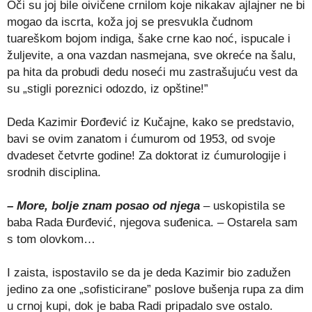
Oči su joj bile oivičene crnilom koje nikakav ajlajner ne bi
mogao da iscrta, koža joj se presvukla čudnom
tuareškom bojom indiga, šake crne kao noć, ispucale i
žuljevite, a ona vazdan nasmejana, sve okreće na šalu,
pa hita da probudi dedu noseći mu zastrašujuću vest da
su „stigli poreznici odozdo, iz opštine!”
Deda Kazimir Đorđević iz Kučajne, kako se predstavio,
bavi se ovim zanatom i ćumurom od 1953, od svoje
dvadeset četvrte godine! Za doktorat iz ćumurologije i
srodnih disciplina.
– More, bolje znam posao od njega
– uskopistila se
baba Rada Đurđević, njegova suđenica. – Ostarela sam
s tom olovkom…
I zaista, ispostavilo se da je deda Kazimir bio zadužen
jedino za one „sofisticirane” poslove bušenja rupa za dim
u crnoj kupi, dok je baba Radi pripadalo sve ostalo.