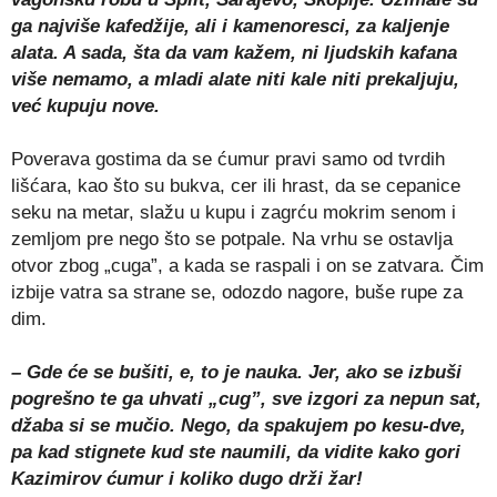
ga najviše kafedžije, ali i kamenoresci, za kaljenje
alata. A sada, šta da vam kažem, ni ljudskih kafana
više nemamo, a mladi alate niti kale niti prekaljuju,
već kupuju nove.
Poverava gostima da se ćumur pravi samo od tvrdih
lišćara, kao što su bukva, cer ili hrast, da se cepanice
seku na metar, slažu u kupu i zagrću mokrim senom i
zemljom pre nego što se potpale. Na vrhu se ostavlja
otvor zbog „cuga”, a kada se raspali i on se zatvara. Čim
izbije vatra sa strane se, odozdo nagore, buše rupe za
dim.
– Gde će se bušiti, e, to je nauka. Jer, ako se izbuši
pogrešno te ga uhvati „cug”, sve izgori za nepun sat,
džaba si se mučio. Nego, da spakujem po kesu-dve,
pa kad stignete kud ste naumili, da vidite kako gori
Kazimirov ćumur i koliko dugo drži žar!