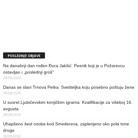
POSLEDNJE OBJAVE
Na današnji dan rođen Đura Jakšić: Pesnik koji je u Požarevcu
ostavljao i „poslednji groš“
08/08/2026
Danas se slavi Trnova Petka: Svetiteljka koju posebno poštuju žene
08/08/2026
U susret Ljubičevskim konjičkim igrama: Kvalifikacije za višeboj 16.
avgusta
08/08/2026
Uhapšeno šest osoba kod Smedereva, zaplenjeno oko pola tone
droge
08/08/2026