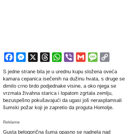
Facebook
Messenger
X
Threads
WhatsApp
Viber
Gmail
Messag
Copy
Link
S jedne strane bila je u urednu kupu složena oveća
kamara cepanica isečenih na dužinu hvata, s druge se
dimilo crno brdo podjednake visine, a oko njega se
vrzmala živahna starica i lopatom zgrtala zemlju,
bezuspešno pokušavajući da ugasi još nerasplamsali
šumski požar koji je zapretio da proguta Homolje.
Reklame
Gusta belogorična šuma opasno se nadnela nad