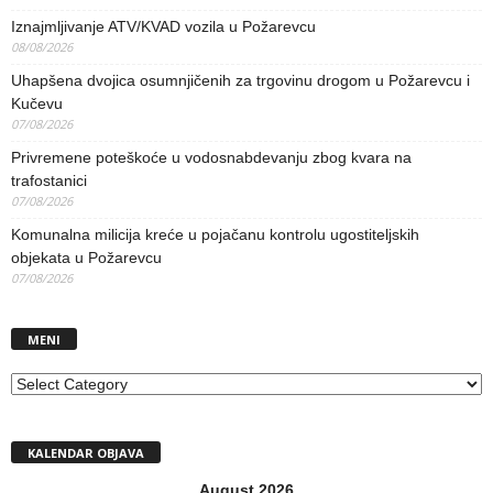
Iznajmljivanje ATV/KVAD vozila u Požarevcu
08/08/2026
Uhapšena dvojica osumnjičenih za trgovinu drogom u Požarevcu i
Kučevu
07/08/2026
Privremene poteškoće u vodosnabdevanju zbog kvara na
trafostanici
07/08/2026
Komunalna milicija kreće u pojačanu kontrolu ugostiteljskih
objekata u Požarevcu
07/08/2026
MENI
MENI
KALENDAR OBJAVA
August 2026