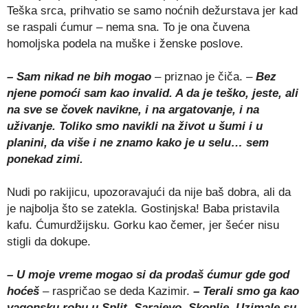
Teška srca, prihvatio se samo noćnih dežurstava jer kad
se raspali ćumur – nema sna. To je ona čuvena
homoljska podela na muške i ženske poslove.
– Sam nikad ne bih mogao
– priznao je čiča. –
Bez
njene pomoći sam kao invalid. A da je teško, jeste, ali
na sve se čovek navikne, i na argatovanje, i na
uživanje. Toliko smo navikli na život u šumi i u
planini, da više i ne znamo kako je u selu… sem
ponekad zimi.
Nudi po rakijicu, upozoravajući da nije baš dobra, ali da
je najbolja što se zatekla. Gostinjska! Baba pristavila
kafu. Ćumurdžijsku. Gorku kao čemer, jer šećer nisu
stigli da dokupe.
– U moje vreme mogao si da prodaš ćumur gde god
hoćeš
– raspričao se deda Kazimir.
– Terali smo ga kao
vagonsku robu u Split, Sarajevo, Skoplje. Uzimale su