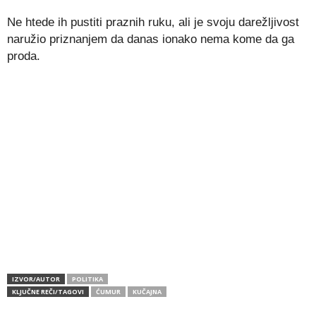
Ne htede ih pustiti praznih ruku, ali je svoju darežljivost
naružio priznanjem da danas ionako nema kome da ga
proda.
IZVOR/AUTOR
POLITIKA
KLJUČNE REČI/TAGOVI
ĆUMUR
KUČAJNA