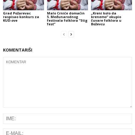
Grad Požarevac
Malo Crniće domaćin
„Kreni kolo da
raspisao konkurs za
5. Međunarodnog
krenemo“ okupio
KUD-ove
festivala folklora “Stig
čuvare folklora u
fest”
Boževcu
KOMENTARIŠI