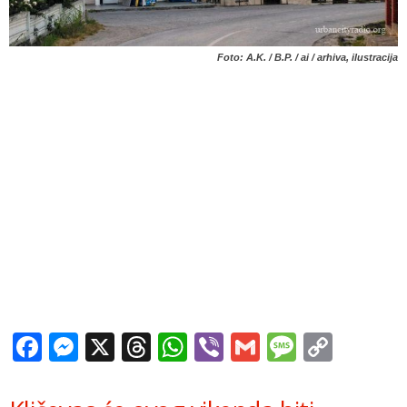
Foto: A.K. / B.P. / ai / arhiva, ilustracija
Facebook
Messenger
X
Threads
WhatsApp
Viber
Gmail
Messag
Copy
Link