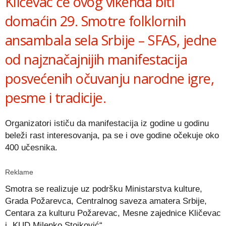
Kličevac će ovog vikenda biti
domaćin 29. Smotre folklornih
ansambala sela Srbije –
SFAS
, jedne
od najznačajnijih manifestacija
posvećenih očuvanju narodne igre,
pesme i tradicije.
Organizatori ističu da manifestacija iz godine u godinu
beleži rast interesovanja, pa se i ove godine očekuje oko
400 učesnika.
Reklame
Smotra se realizuje uz podršku
Ministarstva kulture
,
Grada Požarevca
,
Centralnog saveza amatera Srbije
,
Centara za kulturu Požarevac
, Mesne zajednice
Kličevac
i „
KUD Milenko Stojković
“.