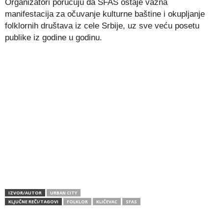
Organizatori poručuju da SFAS ostaje važna
manifestacija za očuvanje kulturne baštine i okupljanje
folklornih društava iz cele Srbije, uz sve veću posetu
publike iz godine u godinu.
IZVOR/AUTOR
URBAN CITY
KLJUČNE REČI/TAGOVI
FOLKLOR
KLIČEVAC
SFAS