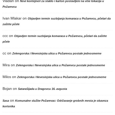
Vladan
on
Novi kontejneri za staklo i karton postavljeni na više lokacija u
Požarevcu
Ivan Mlakar
on
Objavljen termin suzbijanja komaraca u Požarevcu, pčelari da
zaštite pčele
ccc
on
Objavljen termin suzbijanja komaraca u Požarevcu, pčelari da zaštite
pčele
cc
on
Zelengorska i Nevesinjska ulica u Požarevcu postale jednosmerne
Mira
on
Zelengorska i Nevesinjska ulica u Požarevcu postale jednosmerne
Milos
on
Zelengorska i Nevesinjska ulica u Požarevcu postale jednosmerne
Bojan
on
Satarašijada u Dragovcu 16. avgusta
on
Sasa
Komunalne službe Požarevac: Održavanje grobnih mesta je obaveza
korisnika