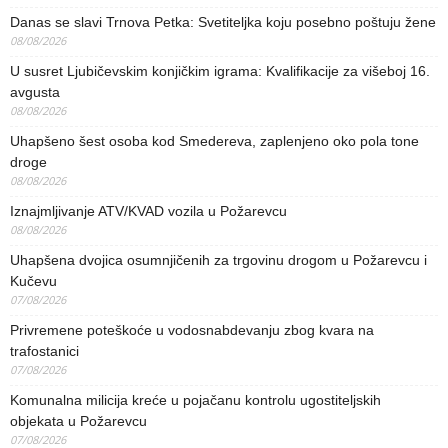
Danas se slavi Trnova Petka: Svetiteljka koju posebno poštuju žene
08/08/2026
U susret Ljubičevskim konjičkim igrama: Kvalifikacije za višeboj 16.
avgusta
08/08/2026
Uhapšeno šest osoba kod Smedereva, zaplenjeno oko pola tone
droge
08/08/2026
Iznajmljivanje ATV/KVAD vozila u Požarevcu
08/08/2026
Uhapšena dvojica osumnjičenih za trgovinu drogom u Požarevcu i
Kučevu
07/08/2026
Privremene poteškoće u vodosnabdevanju zbog kvara na
trafostanici
07/08/2026
Komunalna milicija kreće u pojačanu kontrolu ugostiteljskih
objekata u Požarevcu
07/08/2026