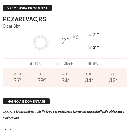
VREMENSKA PROGNOZA
POZAREVAC,RS
Clear Sky
°
21
°
C
21
°
21
60%
1.3kmh
8%
MON
TUE
WED
THU
FRI
37
°
39
°
34
°
34
°
32
°
NAJNOVIJI KOMENTARI
ccc
on
Komunalna milicija kreće u pojačanu kontrolu ugostiteljskih objekata u
Požarevcu