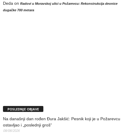
Deda
on
Radovi u Moravskoj ulici u Požarevcu: Rekonstrukcija deonice
dugačke 700 metara
POSLEDNJE OBJAVE
Na današnji dan rođen Đura Jakšić: Pesnik koji je u Požarevcu
ostavljao i „poslednji groš“
08/08/2026