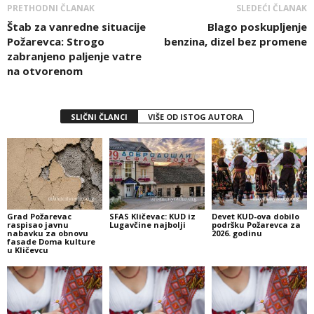
PRETHODNI ČLANAK
SLEDEĆI ČLANAK
Štab za vanredne situacije
Blago poskupljenje
Požarevca: Strogo
benzina, dizel bez promene
zabranjeno paljenje vatre
na otvorenom
SLIČNI ČLANCI
VIŠE OD ISTOG AUTORA
Grad Požarevac
SFAS Kličevac: KUD iz
Devet KUD-ova dobilo
raspisao javnu
Lugavčine najbolji
podršku Požarevca za
nabavku za obnovu
2026. godinu
fasade Doma kulture
u Kličevcu