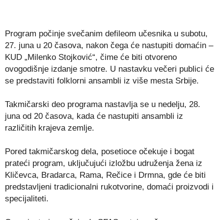
Program počinje svečanim defileom učesnika u subotu,
27. juna u 20 časova, nakon čega će nastupiti domaćin –
KUD „Milenko Stojković“, čime će biti otvoreno
ovogodišnje izdanje smotre. U nastavku večeri publici će
se predstaviti folklorni ansambli iz više mesta Srbije.
Takmičarski deo programa nastavlja se u nedelju, 28.
juna od 20 časova, kada će nastupiti ansambli iz
različitih krajeva zemlje.
Pored takmičarskog dela, posetioce očekuje i bogat
prateći program, uključujući izložbu udruženja žena iz
Kličevca, Bradarca, Rama, Rečice i Drmna, gde će biti
predstavljeni tradicionalni rukotvorine, domaći proizvodi i
specijaliteti.