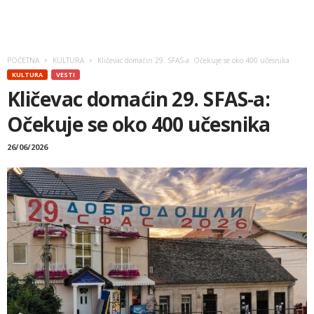
POČETNA
KULTURA
Kličevac domaćin 29. SFAS-a: Očekuje se oko 400 učesnika
KULTURA
VESTI
Kličevac domaćin 29. SFAS-a:
Očekuje se oko 400 učesnika
26/06/2026