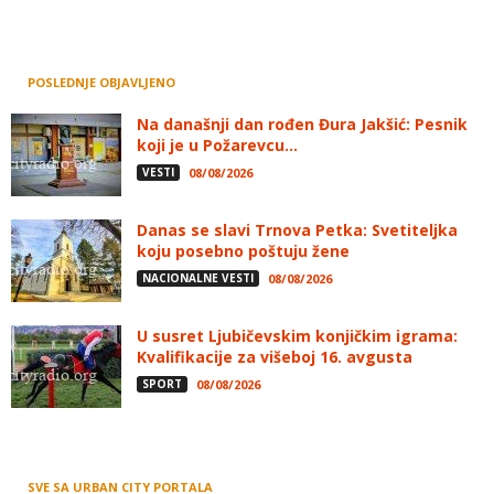
POSLEDNJE OBJAVLJENO
Na današnji dan rođen Đura Jakšić: Pesnik
koji je u Požarevcu...
VESTI
08/08/2026
Danas se slavi Trnova Petka: Svetiteljka
koju posebno poštuju žene
NACIONALNE VESTI
08/08/2026
U susret Ljubičevskim konjičkim igrama:
Kvalifikacije za višeboj 16. avgusta
SPORT
08/08/2026
SVE SA URBAN CITY PORTALA