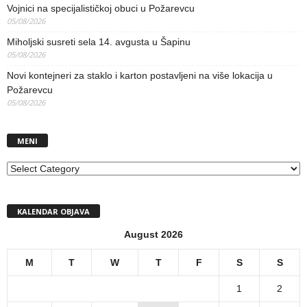
Vojnici na specijalističkoj obuci u Požarevcu
05/08/2026
Miholjski susreti sela 14. avgusta u Šapinu
05/08/2026
Novi kontejneri za staklo i karton postavljeni na više lokacija u
Požarevcu
05/08/2026
MENI
MENI
KALENDAR OBJAVA
August 2026
M
T
W
T
F
S
S
1
2