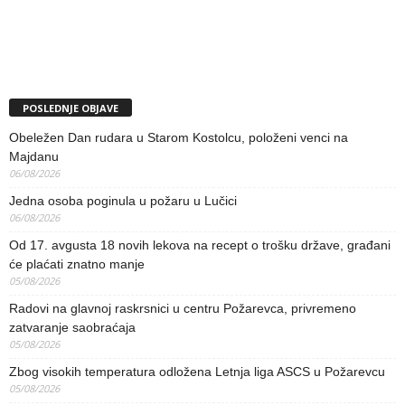
POSLEDNJE OBJAVE
Obeležen Dan rudara u Starom Kostolcu, položeni venci na
Majdanu
06/08/2026
Jedna osoba poginula u požaru u Lučici
06/08/2026
Od 17. avgusta 18 novih lekova na recept o trošku države, građani
će plaćati znatno manje
05/08/2026
Radovi na glavnoj raskrsnici u centru Požarevca, privremeno
zatvaranje saobraćaja
05/08/2026
Zbog visokih temperatura odložena Letnja liga ASCS u Požarevcu
05/08/2026