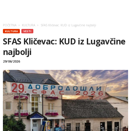
POČETNA
KULTURA
SFAS Kličevac: KUD iz Lugavčine najbolji
KULTURA
VESTI
SFAS Kličevac: KUD iz Lugavčine
najbolji
29/06/2026