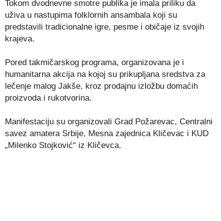
Tokom dvodnevne smotre publika je imala priliku da
uživa u nastupima folklornih ansambala koji su
predstavili tradicionalne igre, pesme i običaje iz svojih
krajeva.
Pored takmičarskog programa, organizovana je i
humanitarna akcija na kojoj su prikupljana sredstva za
lečenje malog Jakše, kroz prodajnu izložbu domaćih
proizvoda i rukotvorina.
Manifestaciju su organizovali Grad Požarevac, Centralni
savez amatera Srbije, Mesna zajednica Kličevac i KUD
„Milenko Stojković“ iz Kličevca.