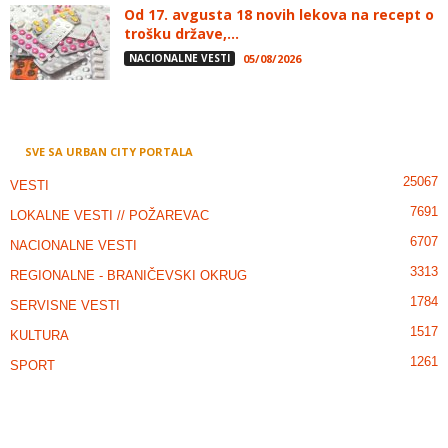
Od 17. avgusta 18 novih lekova na recept o
trošku države,...
NACIONALNE VESTI
05/08/2026
SVE SA URBAN CITY PORTALA
25067
VESTI
7691
LOKALNE VESTI // POŽAREVAC
6707
NACIONALNE VESTI
3313
REGIONALNE - BRANIČEVSKI OKRUG
1784
SERVISNE VESTI
1517
KULTURA
1261
SPORT