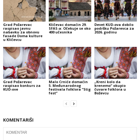
Grad Požarevac
Kličevac domaćin 29.
Devet KUD-ova dobilo
raspisao javnu
SFAS-a: Očekuje se oko
podršku Požarevca za
nabavku za obnovu
400 učesnika
2026. godinu
fasade Doma kulture
u Kličevcu
Grad Požarevac
Malo Crniće domaćin
„Kreni kolo da
raspisao konkurs za
5. Međunarodnog
krenemo“ okupio
KUD-ove
festivala folklora “Stig
čuvare folklora u
fest”
Boževcu
KOMENTARIŠI