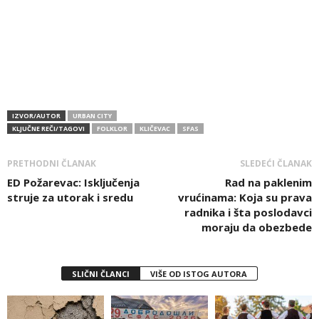
IZVOR/AUTOR
URBAN CITY
KLJUČNE REČI/TAGOVI
FOLKLOR
KLIČEVAC
SFAS
PRETHODNI ČLANAK
SLEDEĆI ČLANAK
ED Požarevac: Isključenja
Rad na paklenim
struje za utorak i sredu
vrućinama: Koja su prava
radnika i šta poslodavci
moraju da obezbede
SLIČNI ČLANCI
VIŠE OD ISTOG AUTORA