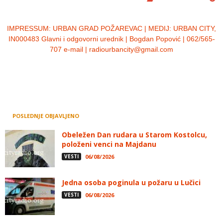
IMPRESSUM:
URBAN GRAD POŽAREVAC | MEDIJ: URBAN CITY,
IN000483 Glavni i odgovorni urednik | Bogdan Popović | 062/565-
707 e-mail | radiourbancity@gmail.com
POSLEDNJE OBJAVLJENO
Obeležen Dan rudara u Starom Kostolcu,
položeni venci na Majdanu
VESTI
06/08/2026
Jedna osoba poginula u požaru u Lučici
VESTI
06/08/2026