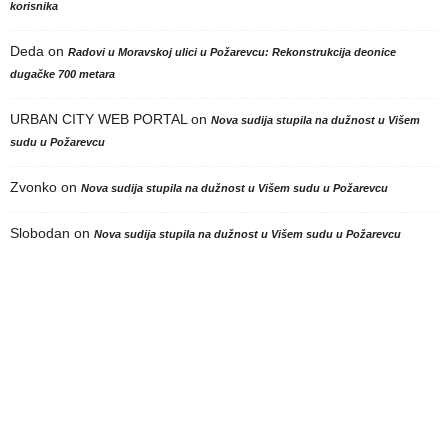
korisnika
Deda
on
Radovi u Moravskoj ulici u Požarevcu: Rekonstrukcija deonice
dugačke 700 metara
URBAN CITY WEB PORTAL
on
Nova sudija stupila na dužnost u Višem
sudu u Požarevcu
Zvonko
on
Nova sudija stupila na dužnost u Višem sudu u Požarevcu
Slobodan
on
Nova sudija stupila na dužnost u Višem sudu u Požarevcu