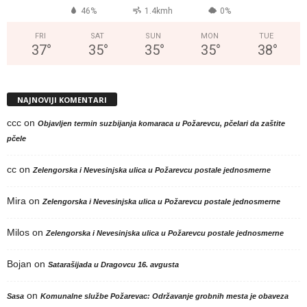
46%
1.4kmh
0%
FRI
SAT
SUN
MON
TUE
37
°
35
°
35
°
35
°
38
°
NAJNOVIJI KOMENTARI
ccc
on
Objavljen termin suzbijanja komaraca u Požarevcu, pčelari da zaštite
pčele
cc
on
Zelengorska i Nevesinjska ulica u Požarevcu postale jednosmerne
Mira
on
Zelengorska i Nevesinjska ulica u Požarevcu postale jednosmerne
Milos
on
Zelengorska i Nevesinjska ulica u Požarevcu postale jednosmerne
Bojan
on
Satarašijada u Dragovcu 16. avgusta
on
Sasa
Komunalne službe Požarevac: Održavanje grobnih mesta je obaveza