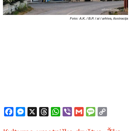
Foto: A.K. / B.P. / ai / arhiva, ilustracija
Facebook
Messenger
X
Threads
WhatsApp
Viber
Gmail
Messag
Copy
Link