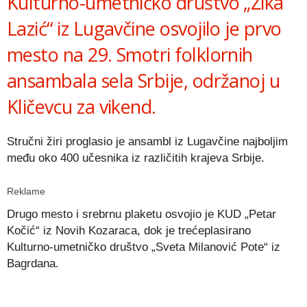
Kulturno-umetničko društvo „Žika
Lazić“ iz Lugavčine osvojilo je prvo
mesto na 29. Smotri folklornih
ansambala sela Srbije, održanoj u
Kličevcu za vikend.
Stručni žiri proglasio je ansambl iz Lugavčine najboljim
među oko 400 učesnika iz različitih krajeva Srbije.
Reklame
Drugo mesto i srebrnu plaketu osvojio je KUD „Petar
Kočić“ iz Novih Kozaraca, dok je trećeplasirano
Kulturno-umetničko društvo „Sveta Milanović Pote“ iz
Bagrdana.