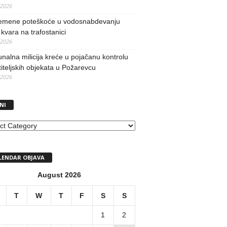
/2026
remene poteškoće u vodosnabdevanju
kvara na trafostanici
/2026
alna milicija kreće u pojačanu kontrolu
iteljskih objekata u Požarevcu
/2026
NI
I
LENDAR OBJAVA
August 2026
T
W
T
F
S
S
1
2