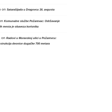
n
on
Satarašijada u Dragovcu 16. avgusta
on
Komunalne službe Požarevac: Održavanje
h mesta je obaveza korisnika
a
on
Radovi u Moravskoj ulici u Požarevcu:
strukcija deonice dugačke 700 metara