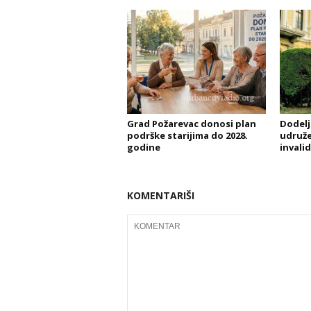
Grad Požarevac donosi plan
Dodelj
podrške starijima do 2028.
udruže
godine
invali
KOMENTARIŠI