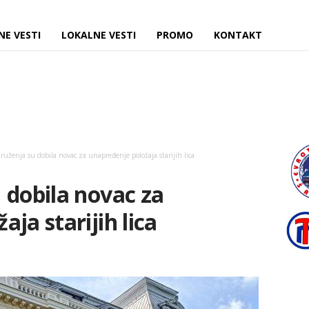
NE VESTI
LOKALNE VESTI
PROMO
KONTAKT
ruženja su dobila novac za unapređenje položaja starijih lica
 dobila novac za
ja starijih lica