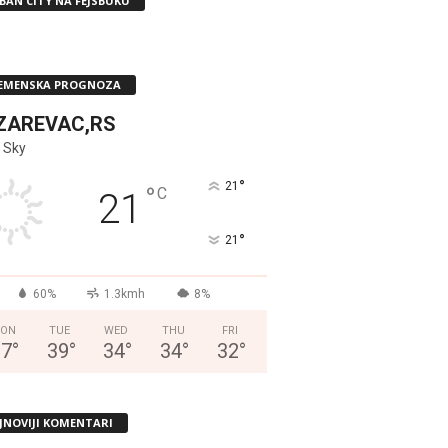
BAN CITY NA FEJSBUKU
EMENSKA PROGNOZA
ZAREVAC,RS
 Sky
°
21
°
C
21
°
21
60%
1.3kmh
8%
ON
TUE
WED
THU
FRI
37
°
39
°
34
°
34
°
32
°
JNOVIJI KOMENTARI