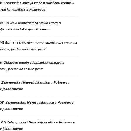
n
Komunalna milicija kreće u pojačanu kontrolu
teljskih objekata u Požarevcu
an
on
Novi kontejneri za staklo i karton
ljeni na više lokacija u Požarevcu
 Mlakar
on
Objavljen termin suzbijanja komaraca
revcu, pčelari da zaštite pčele
n
Objavljen termin suzbijanja komaraca u
vcu, pčelari da zaštite pčele
n
Zelengorska i Nevesinjska ulica u Požarevcu
le jednosmerne
on
Zelengorska i Nevesinjska ulica u Požarevcu
le jednosmerne
on
Zelengorska i Nevesinjska ulica u Požarevcu
le jednosmerne