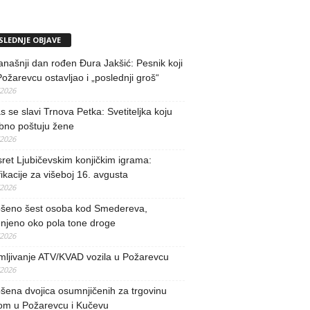
SLEDNJE OBJAVE
našnji dan rođen Đura Jakšić: Pesnik koji
Požarevcu ostavljao i „poslednji groš“
/2026
 se slavi Trnova Petka: Svetiteljka koju
bno poštuju žene
/2026
ret Ljubičevskim konjičkim igrama:
fikacije za višeboj 16. avgusta
/2026
šeno šest osoba kod Smedereva,
njeno oko pola tone droge
/2026
mljivanje ATV/KVAD vozila u Požarevcu
/2026
ena dvojica osumnjičenih za trgovinu
om u Požarevcu i Kučevu