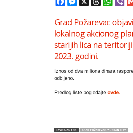
Facebook
Messenger
X
Thread
Wha
V
Grad Požarevac objavio 
lokalnog akcionog pla
starijih lica na terito
2023. godini.
Iznos od dva miliona dinara raspor
odbijeno.
Predlog liste pogledajte
ovde.
IZVOR/AUTOR
GRAD POŽAREVAC // URBAN CITY