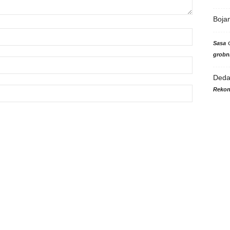
Boja
Sasa
grobni
Ded
Rekon