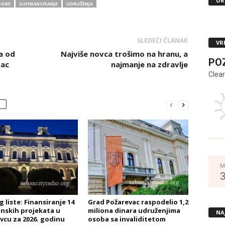
UR
SOBE
SUFINANSIRANJE
UDRUŽENJA
SLEDEĆI ČLANAK
VR
a od
Najviše novca trošimo na hranu, a
PO
vac
najmanje na zdravlje
Clear
M
 liste: Finansiranje 14
Grad Požarevac raspodelio 1,2
nskih projekata u
miliona dinara udruženjima
NA
vcu za 2026. godinu
osoba sa invaliditetom