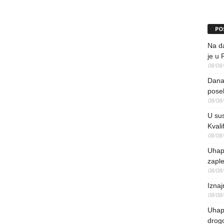
PO
Na da
je u 
08/08
Danas
pose
08/08
U sus
Kvali
08/08
Uhap
zaple
08/08
Iznaj
08/08
Uhapš
drog