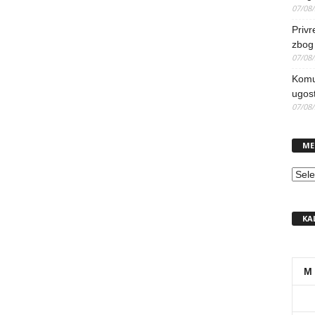
07/08
Priv
zbog 
07/08
Komun
ugost
07/08
ME
MEN
KA
M