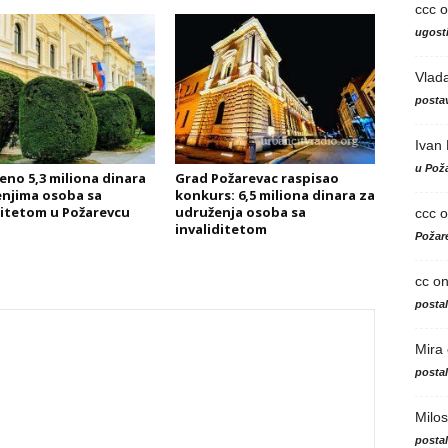
ccc
o
ugosti
Vlad
postav
Ivan
u Poža
eno 5,3 miliona dinara
Grad Požarevac raspisao
njima osoba sa
konkurs: 6,5 miliona dinara za
ditetom u Požarevcu
udruženja osoba sa
ccc
o
invaliditetom
Požare
cc
o
posta
Mira
posta
Milos
posta