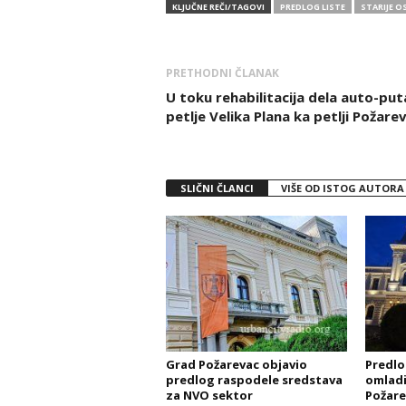
KLJUČNE REČI/TAGOVI
PREDLOG LISTE
STARIJE O
PRETHODNI ČLANAK
U toku rehabilitacija dela auto-put
petlje Velika Plana ka petlji Požare
SLIČNI ČLANCI
VIŠE OD ISTOG AUTORA
Grad Požarevac objavio
Predlog
predlog raspodele sredstava
omladi
za NVO sektor
Požare