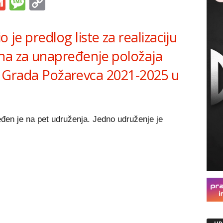
s
tsApp
iber
Gmail
Message
Copy
Link
je predlog liste za realizaciju
na za unapređenje položaja
riji Grada Požarevca 2021-2025 u
eđen je na pet udruženja. Jedno udruženje je