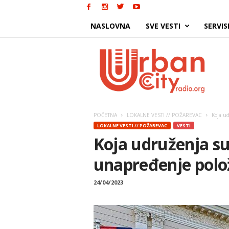
NASLOVNA
SVE VESTI
SERVIS
Urban
City
POČETNA
LOKALNE VESTI // POŽAREVAC
Koja ud
LOKALNE VESTI // POŽAREVAC
VESTI
Koja udruženja su
unapređenje položa
24/04/2023