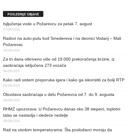
POSLEDNJE OBJAVE
Isjljučenja vode u Požarevcu za petak 7. avgust
07/08/2026
Radovi na auto-putu kod Smedereva i na deonici Vodanj – Mali
Požarevac
06/08/2026
Za tri dana otkriveno više od 19.000 prekoračenja brzine, iz
saobraćaja isključena 273 vozača
06/08/2026
Kako radi sistem preporuka igara i kako ga iskoristiti za bolji RTP
06/08/2026
Obustava saobraćaja u delu Požarevca od 7. do 9. avgusta
06/08/2026
RHMZ upozorava: U Požarevcu danas oko 38 stepeni, toplotni
talas se nastavlja i sledeće nedelje
06/08/2026
Rad na visokim temperaturama: Šta poslodavci moraju da