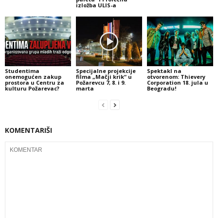
izložba ULIS-a
Studentima
Specijalne projekcije
Spektakl na
onemogućen zakup
filma „Mačji krik“ u
otvorenom: Thievery
prostora u Centru za
Požarevcu 7, 8. i 9.
Corporation 18. jula u
kulturu Požarevac?
marta
Beogradu!
KOMENTARIŠI