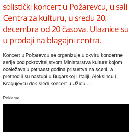
solistički koncert u Požarevcu, u sali
Centra za kulturu, u sredu 20.
decembra od 20 časova. Ulaznice su
u prodaji na blagajni centra.
Koncert u Požarevcu se organizuje u okviru koncertne
serije pod pokroviteljstvom Ministarstva kulture kojom
obeležavaju petnaest godina prisustva na sceni, a
prethodili su nastupi u Bugarskoj i Italiji, Aleksincu i
Kragujevcu dok sledi koncert u Užicu…
Reklame