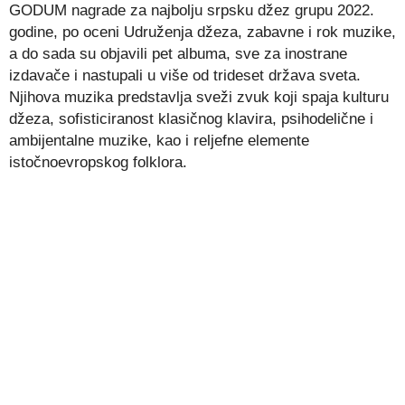
GODUM nagrade za najbolju srpsku džez grupu 2022.
godine, po oceni Udruženja džeza, zabavne i rok muzike,
a do sada su objavili pet albuma, sve za inostrane
izdavače i nastupali u više od trideset država sveta.
Njihova muzika predstavlja sveži zvuk koji spaja kulturu
džeza, sofisticiranost klasičnog klavira, psihodelične i
ambijentalne muzike, kao i reljefne elemente
istočnoevropskog folklora.