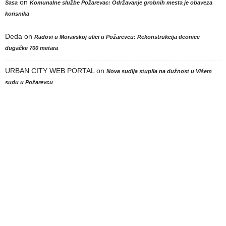
on
Sasa
Komunalne službe Požarevac: Održavanje grobnih mesta je obaveza
korisnika
Deda
on
Radovi u Moravskoj ulici u Požarevcu: Rekonstrukcija deonice
dugačke 700 metara
URBAN CITY WEB PORTAL
on
Nova sudija stupila na dužnost u Višem
sudu u Požarevcu