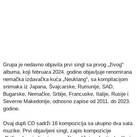
Grupa je nedavno objavila prvi singl sa prvog „živog“
albuma, koji februara 2024. godine objavljuje renomirana
nemačka izdavačka kuća „Neuklang“, sa kompilacijom
snimaka iz Japana, Švajcarske, Rumunije, SAD,
Bugarske, Nemačke, Srbije, Francuske, Italije, Rusije i
Severne Makedonije, odnosno zapise od 2011. do 2023.
godine.
Ovaj dupli CD sadrži 16 kompozicija sa ukupno dva sata
muzike. Prvi objavljeni singl, zapis kompozicije