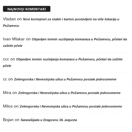
NAJNOVIJI KOMENTARI
Vladan
on
Novi kontejneri za staklo i karton postavljeni na više lokacija u
Požarevcu
Ivan Mlakar
on
Objavljen termin suzbijanja komaraca u Požarevcu, pčelari da
zaštite pčele
ccc
on
Objavljen termin suzbijanja komaraca u Požarevcu, pčelari da zaštite
pčele
cc
on
Zelengorska i Nevesinjska ulica u Požarevcu postale jednosmerne
Mira
on
Zelengorska i Nevesinjska ulica u Požarevcu postale jednosmerne
Milos
on
Zelengorska i Nevesinjska ulica u Požarevcu postale jednosmerne
Bojan
on
Satarašijada u Dragovcu 16. avgusta