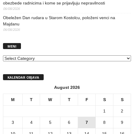
obezbede radnicima i kome se prijavljuju nepravilnosti
06/08/2026
Obeležen Dan rudara u Starom Kostolcu, položeni venci na
Majdanu
06/08/2026
MENI
MENI
KALENDAR OBJAVA
August 2026
M
T
W
T
F
S
S
1
2
3
4
5
6
7
8
9
10
11
12
13
14
15
16