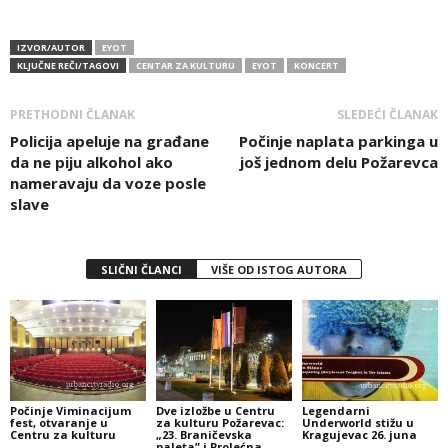
IZVOR/AUTOR
EYOT
KLJUČNE REČI/TAGOVI
CENTAR ZA KULTURU
EYOT
KONCERT
PRETHODNI ČLANAK
SLEDEĆI ČLANAK
Policija apeluje na građane
Počinje naplata parkinga u
da ne piju alkohol ako
još jednom delu Požarevca
nameravaju da voze posle
slave
SLIČNI ČLANCI
VIŠE OD ISTOG AUTORA
Počinje Viminacijum
Dve izložbe u Centru
Legendarni
fest, otvaranje u
za kulturu Požarevac:
Underworld stižu u
Centru za kulturu
„23. Braničevska
Kragujevac 26. juna
paleta” i Prolećna