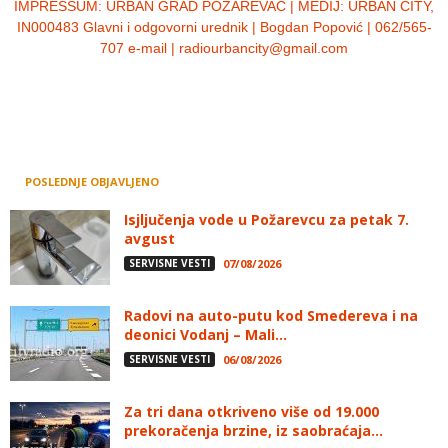
IMPRESSUM:
URBAN GRAD POŽAREVAC | MEDIJ: URBAN CITY,
IN000483 Glavni i odgovorni urednik | Bogdan Popović | 062/565-
707 e-mail | radiourbancity@gmail.com
POSLEDNJE OBJAVLJENO
Isjljučenja vode u Požarevcu za petak 7.
avgust
SERVISNE VESTI
07/08/2026
Radovi na auto-putu kod Smedereva i na
deonici Vodanj – Mali...
SERVISNE VESTI
06/08/2026
Za tri dana otkriveno više od 19.000
prekoračenja brzine, iz saobraćaja...