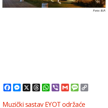
Foto: B.P.
Facebook
Messenger
X
Threads
WhatsApp
Viber
Gmail
Messag
Copy
Link
Muzički sastav EYOT održaće