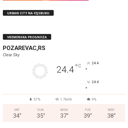
URBAN CITY NA FEJSBUKU
VREMENSKA PROGNOZA
POZAREVAC,RS
Clear Sky
24.4
°
C
24.4
°
24.4
°
57%
1.7kmh
9%
SAT
SUN
MON
TUE
WED
34
°
35
°
37
°
39
°
38
°