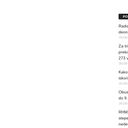
PO
Rado
deoni
06/08
Za tr
preko
273 
06/08
Kako 
iskori
06/08
Obus
do 9.
06/08
RHMZ
stepe
nedel