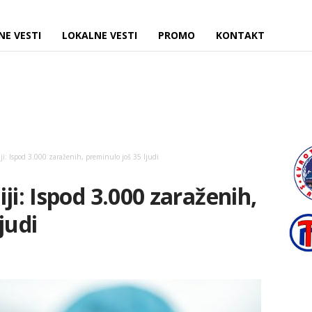
NE VESTI
LOKALNE VESTI
PROMO
KONTAKT
ji: Ispod 3.000 zaraženih, preminulo još 35 ljudi
ji: Ispod 3.000 zaraženih,
judi