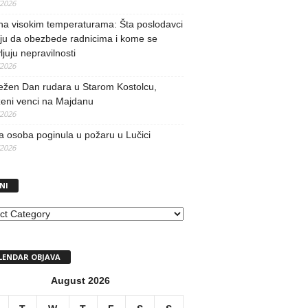
/2026
na visokim temperaturama: Šta poslodavci
ju da obezbede radnicima i kome se
vljuju nepravilnosti
/2026
ežen Dan rudara u Starom Kostolcu,
ženi venci na Majdanu
/2026
 osoba poginula u požaru u Lučici
/2026
NI
I
LENDAR OBJAVA
August 2026