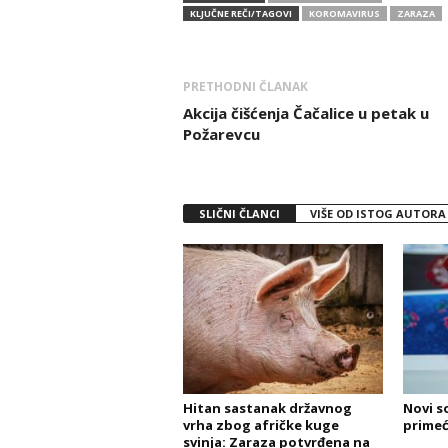
KLJUČNE REČI/TAGOVI
KOROMAVIRUS
ZARAZA
PRETHODNI ČLANAK
Akcija čišćenja Čačalice u petak u
Požarevcu
SLIČNI ČLANCI
VIŠE OD ISTOG AUTORA
Hitan sastanak državnog
Novi s
vrha zbog afričke kuge
primeć
svinja: Zaraza potvrđena na