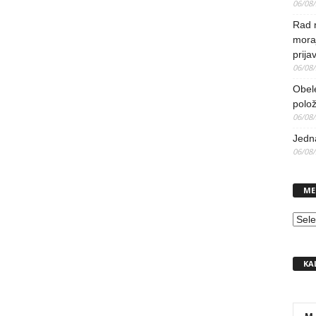
06/08
Rad 
mora
prija
06/08
Obel
polo
06/08
Jedna
06/08
ME
MEN
KA