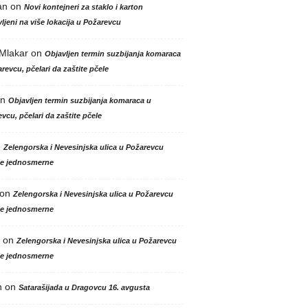
an
on
Novi kontejneri za staklo i karton
ljeni na više lokacija u Požarevcu
 Mlakar
on
Objavljen termin suzbijanja komaraca
revcu, pčelari da zaštite pčele
n
Objavljen termin suzbijanja komaraca u
vcu, pčelari da zaštite pčele
n
Zelengorska i Nevesinjska ulica u Požarevcu
le jednosmerne
on
Zelengorska i Nevesinjska ulica u Požarevcu
le jednosmerne
on
Zelengorska i Nevesinjska ulica u Požarevcu
le jednosmerne
n
on
Satarašijada u Dragovcu 16. avgusta