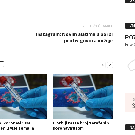
UR
VR
SLEDEĆI ČLANAK
Instagram: Novim alatima u borbi
PO
protiv govora mržnje
Few 
S
oj koronavirusa
U Srbiji raste broj zaraženih
NA
en u više zemalja
koronavirusom