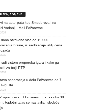
SLEDNJE OBJAVE
vi na auto-putu kod Smedereva i na
ci Vodanj – Mali Požarevac
/2026
i dana otkriveno više od 19.000
račenja brzine, iz saobraćaja isključena
vozača
/2026
radi sistem preporuka igara i kako ga
stiti za bolji RTP
/2026
tava saobraćaja u delu Požarevca od 7.
 avgusta
/2026
 upozorava: U Požarevcu danas oko 38
ni, toplotni talas se nastavlja i sledeće
je