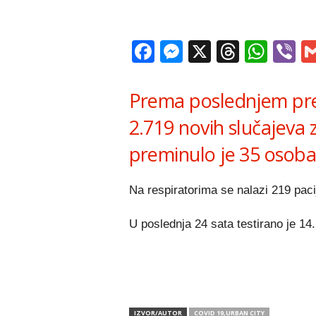
Facebook
Messenger
X
Thread
Wha
V
Prema poslednjem pres
2.719 novih slučajeva
preminulo je 35 osoba
Na respiratorima se nalazi 219 paci
U poslednja 24 sata testirano je 14
IZVOR/AUTOR
COVID 19,URBAN CITY