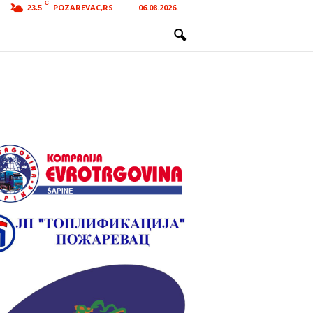
C
POZAREVAC,RS
06.08.2026.
23.5