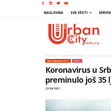
NASLOVNA
SVE VESTI
SERVIS
Urban
City
POČETNA
NACIONALNE VESTI
Koronavirus u Srbi
NACIONALNE VESTI
VESTI
Koronavirus u Srbi
preminulo još 35 l
22/04/2021