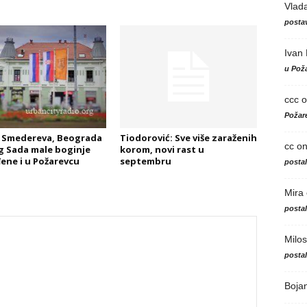
Vlad
postav
Ivan
u Poža
ccc
o
Požare
 Smedereva, Beograda
Tiodorović: Sve više zaraženih
cc
o
g Sada male boginje
korom, novi rast u
ene i u Požarevcu
septembru
posta
Mira
posta
Milos
posta
Boja