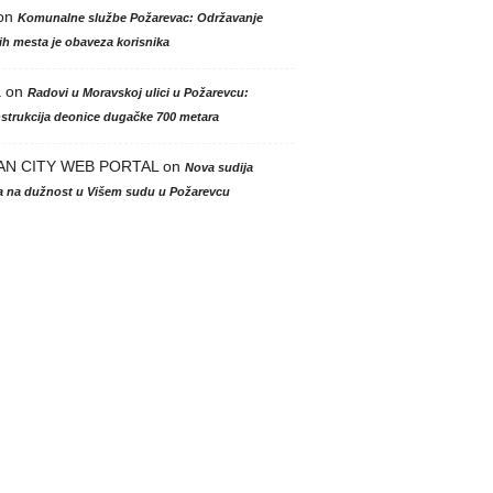
on
Komunalne službe Požarevac: Održavanje
h mesta je obaveza korisnika
a
on
Radovi u Moravskoj ulici u Požarevcu:
strukcija deonice dugačke 700 metara
AN CITY WEB PORTAL
on
Nova sudija
la na dužnost u Višem sudu u Požarevcu