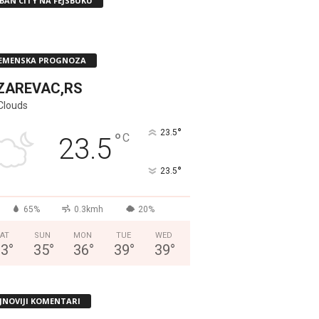
BAN CITY NA FEJSBUKU
EMENSKA PROGNOZA
ZAREVAC,RS
Clouds
°
23.5
°
C
23.5
°
23.5
65%
0.3kmh
20%
AT
SUN
MON
TUE
WED
33
°
35
°
36
°
39
°
39
°
JNOVIJI KOMENTARI