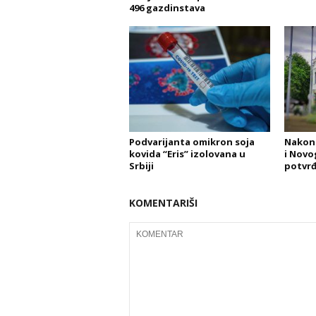
496 gazdinstava
Podvarijanta omikron soja
Nakon
kovida “Eris” izolovana u
i Novo
Srbiji
potvrđ
KOMENTARIŠI