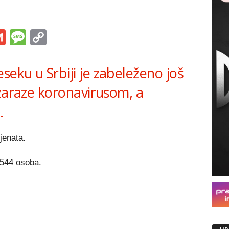
s
tsApp
iber
Gmail
Message
Copy
Link
eku u Srbiji je zabeleženo još
 zaraze koronavirusom, a
.
jenata.
.544 osoba.