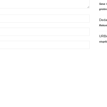
Sasa
grobni
Ded
Rekon
URB
stupi