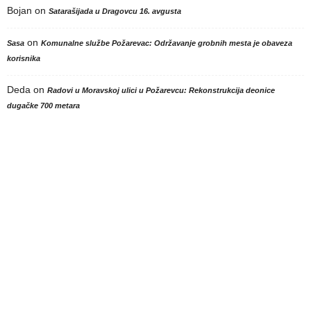
Bojan
on
Satarašijada u Dragovcu 16. avgusta
on
Sasa
Komunalne službe Požarevac: Održavanje grobnih mesta je obaveza
korisnika
Deda
on
Radovi u Moravskoj ulici u Požarevcu: Rekonstrukcija deonice
dugačke 700 metara