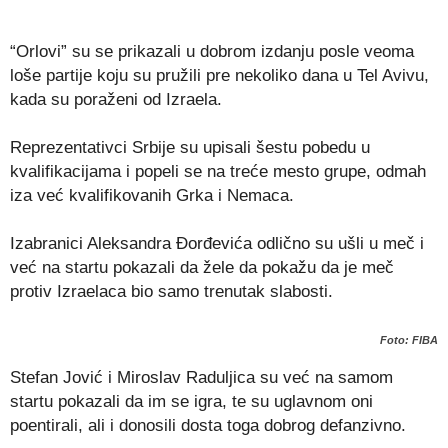
“Orlovi” su se prikazali u dobrom izdanju posle veoma
loše partije koju su pružili pre nekoliko dana u Tel Avivu,
kada su poraženi od Izraela.
Reprezentativci Srbije su upisali šestu pobedu u
kvalifikacijama i popeli se na treće mesto grupe, odmah
iza već kvalifikovanih Grka i Nemaca.
Izabranici Aleksandra Đorđevića odlično su ušli u meč i
već na startu pokazali da žele da pokažu da je meč
protiv Izraelaca bio samo trenutak slabosti.
Foto: FIBA
Stefan Jović i Miroslav Raduljica su već na samom
startu pokazali da im se igra, te su uglavnom oni
poentirali, ali i donosili dosta toga dobrog defanzivno.