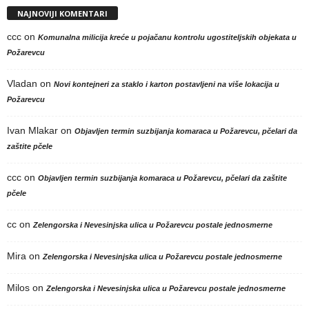
NAJNOVIJI KOMENTARI
ccc
on
Komunalna milicija kreće u pojačanu kontrolu ugostiteljskih objekata u
Požarevcu
Vladan
on
Novi kontejneri za staklo i karton postavljeni na više lokacija u
Požarevcu
Ivan Mlakar
on
Objavljen termin suzbijanja komaraca u Požarevcu, pčelari da
zaštite pčele
ccc
on
Objavljen termin suzbijanja komaraca u Požarevcu, pčelari da zaštite
pčele
cc
on
Zelengorska i Nevesinjska ulica u Požarevcu postale jednosmerne
Mira
on
Zelengorska i Nevesinjska ulica u Požarevcu postale jednosmerne
Milos
on
Zelengorska i Nevesinjska ulica u Požarevcu postale jednosmerne