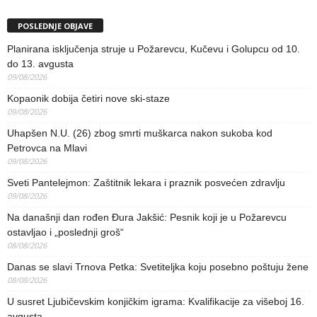
POSLEDNJE OBJAVE
Planirana isključenja struje u Požarevcu, Kučevu i Golupcu od 10.
do 13. avgusta
09/08/2026
Kopaonik dobija četiri nove ski-staze
09/08/2026
Uhapšen N.U. (26) zbog smrti muškarca nakon sukoba kod
Petrovca na Mlavi
09/08/2026
Sveti Pantelejmon: Zaštitnik lekara i praznik posvećen zdravlju
09/08/2026
Na današnji dan rođen Đura Jakšić: Pesnik koji je u Požarevcu
ostavljao i „poslednji groš“
08/08/2026
Danas se slavi Trnova Petka: Svetiteljka koju posebno poštuju žene
08/08/2026
U susret Ljubičevskim konjičkim igrama: Kvalifikacije za višeboj 16.
avgusta