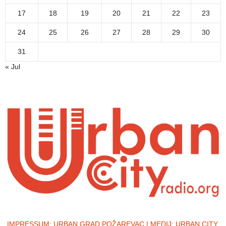
17
18
19
20
21
22
23
24
25
26
27
28
29
30
31
« Jul
IMPRESSUM:
URBAN GRAD POŽAREVAC | MEDIJ: URBAN CITY,