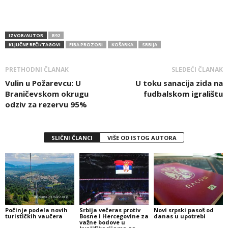
IZVOR/AUTOR
B92
KLJUČNE REČI/TAGOVI
FIBA PROZORI
KOŠARKA
SRBIJA
PRETHODNI ČLANAK
SLEDEĆI ČLANAK
Vulin u Požarevcu: U
U toku sanacija zida na
Braničevskom okrugu
fudbalskom igralištu
odziv za rezervu 95%
SLIČNI ČLANCI
VIŠE OD ISTOG AUTORA
Počinje podela novih
Srbija večeras protiv
Novi srpski pasoš od
turističkih vaučera
Bosne i Hercegovine za
danas u upotrebi
važne bodove u