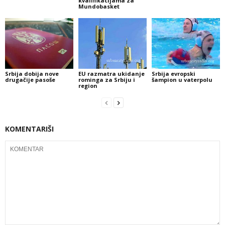
kvalifikacijama za
Mundobasket
Srbija dobija nove
EU razmatra ukidanje
Srbija evropski
drugačije pasoše
rominga za Srbiju i
šampion u vaterpolu
region
KOMENTARIŠI