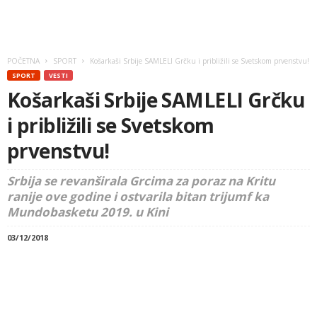
POČETNA
SPORT
Košarkaši Srbije SAMLELI Grčku i približili se Svetskom prvenstvu!
SPORT
VESTI
Košarkaši Srbije SAMLELI Grčku
i približili se Svetskom
prvenstvu!
Srbija se revanširala Grcima za poraz na Kritu
ranije ove godine i ostvarila bitan trijumf ka
Mundobasketu 2019. u Kini
03/12/2018