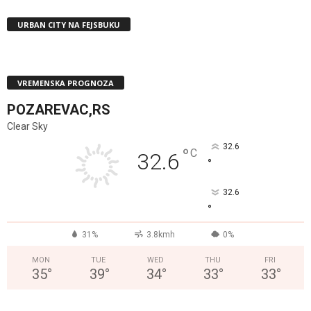
URBAN CITY NA FEJSBUKU
VREMENSKA PROGNOZA
POZAREVAC,RS
Clear Sky
32.6
°
C
32.6
°
32.6
°
31%
3.8kmh
0%
MON
TUE
WED
THU
FRI
35
°
39
°
34
°
33
°
33
°