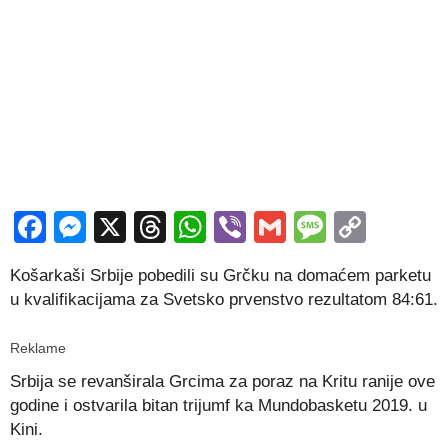
Facebook
Messenger
X
Threads
WhatsApp
Viber
Gmail
Messag
Copy
Link
Košarkaši Srbije pobedili su Grčku na domaćem parketu
u kvalifikacijama za Svetsko prvenstvo rezultatom 84:61.
Reklame
Srbija se revanširala Grcima za poraz na Kritu ranije ove
godine i ostvarila bitan trijumf ka Mundobasketu 2019. u
Kini.