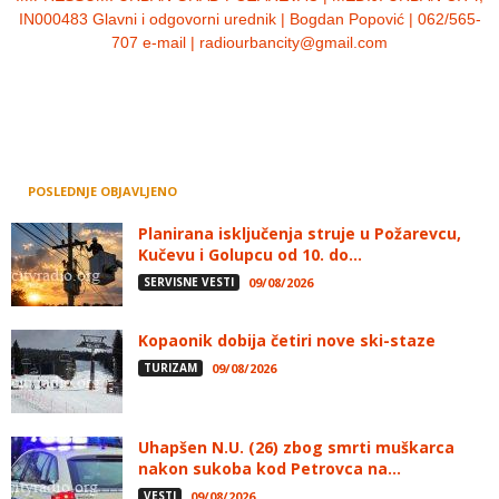
IN000483 Glavni i odgovorni urednik | Bogdan Popović | 062/565-
707 e-mail | radiourbancity@gmail.com
POSLEDNJE OBJAVLJENO
Planirana isključenja struje u Požarevcu,
Kučevu i Golupcu od 10. do...
SERVISNE VESTI
09/08/2026
Kopaonik dobija četiri nove ski-staze
TURIZAM
09/08/2026
Uhapšen N.U. (26) zbog smrti muškarca
nakon sukoba kod Petrovca na...
VESTI
09/08/2026