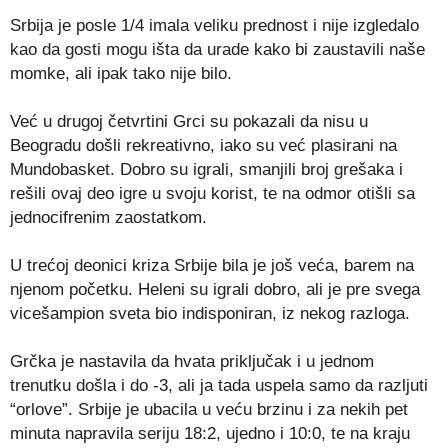
Srbija je posle 1/4 imala veliku prednost i nije izgledalo
kao da gosti mogu išta da urade kako bi zaustavili naše
momke, ali ipak tako nije bilo.
Već u drugoj četvrtini Grci su pokazali da nisu u
Beogradu došli rekreativno, iako su već plasirani na
Mundobasket. Dobro su igrali, smanjili broj grešaka i
rešili ovaj deo igre u svoju korist, te na odmor otišli sa
jednocifrenim zaostatkom.
U trećoj deonici kriza Srbije bila je još veća, barem na
njenom početku. Heleni su igrali dobro, ali je pre svega
vicešampion sveta bio indisponiran, iz nekog razloga.
Grčka je nastavila da hvata priključak i u jednom
trenutku došla i do -3, ali ja tada uspela samo da razljuti
“orlove”. Srbije je ubacila u veću brzinu i za nekih pet
minuta napravila seriju 18:2, ujedno i 10:0, te na kraju